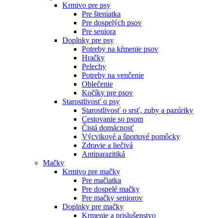
Krmivo pre psy
Pre šteniatka
Pre dospelých psov
Pre seniora
Doplnky pre psy
Potreby na kŕmenie psov
Hračky
Pelechy
Potreby na venčenie
Oblečenie
Kočíky pre psov
Starostlivosť o psy
Starostlivosť o srsť, zuby a pazúriky
Cestovanie so psom
Čistá domácnosť
Výcvikové a športové pomôcky
Zdravie a liečivá
Antiparazitiká
Mačky
Krmivo pre mačky
Pre mačiatka
Pre dospelé mačky
Pre mačky seniorov
Doplnky pre mačky
Krmenie a prislušenstvo