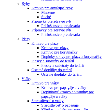
Ryby
Krmivo pre akvárijné ryby
Mrazené
Suché
Prípravky pre zdravie rýb
Príslušenstvo pre akvária
Prípravky pre zdravie rýb
Príslušenstvo pre akvária
Plazy
Krmivo pre plazy
Krmivo pre plazy
Krmivo pre korytnačky
Doplnky stravy pre plazy a korytnačky
Piesky a substráty do terárií
Piesky a substráty do terárií
Ostatné doplňky do terárií
Ostatné doplňky do terárií
Vtáky
Krmivo pre vtáky
Krmivo pre papagáje a vtáky
Doplnkové krmivo a vitamíny pre
papagáje a vtáky
Starostlivosť o vtáky
Starostlivosť o papagáje
Klietky a voliéry pre papagáje