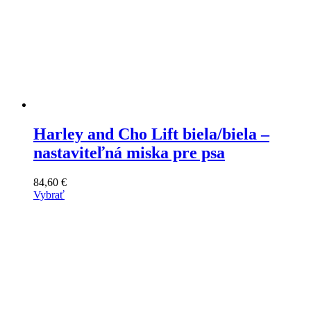
Harley and Cho Lift biela/biela –
nastaviteľná miska pre psa
84,60
€
Vybrať
Tento
výrobok
má
viacero
variantov.
Varianty
si
môžete
vybrať