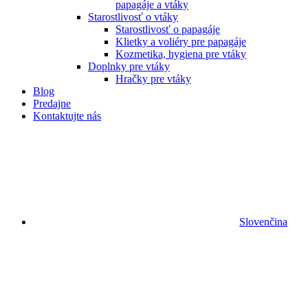
papagáje a vtáky
Starostlivosť o vtáky
Starostlivosť o papagáje
Klietky a voliéry pre papagáje
Kozmetika, hygiena pre vtáky
Doplnky pre vtáky
Hračky pre vtáky
Blog
Predajne
Kontaktujte nás
Slovenčina