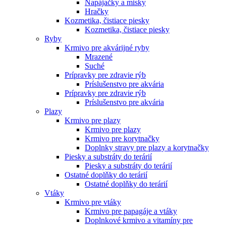
Napájačky a misky
Hračky
Kozmetika, čistiace piesky
Kozmetika, čistiace piesky
Ryby
Krmivo pre akvárijné ryby
Mrazené
Suché
Prípravky pre zdravie rýb
Príslušenstvo pre akvária
Prípravky pre zdravie rýb
Príslušenstvo pre akvária
Plazy
Krmivo pre plazy
Krmivo pre plazy
Krmivo pre korytnačky
Doplnky stravy pre plazy a korytnačky
Piesky a substráty do terárií
Piesky a substráty do terárií
Ostatné doplňky do terárií
Ostatné doplňky do terárií
Vtáky
Krmivo pre vtáky
Krmivo pre papagáje a vtáky
Doplnkové krmivo a vitamíny pre