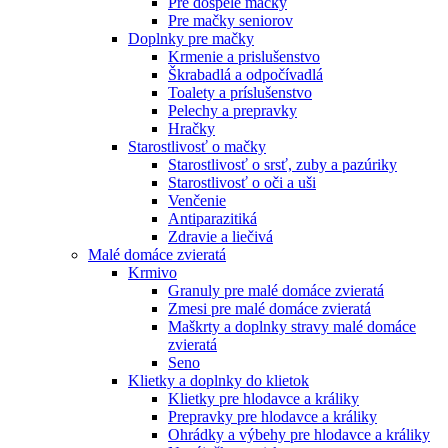
Pre dospelé mačky
Pre mačky seniorov
Doplnky pre mačky
Krmenie a prislušenstvo
Škrabadlá a odpočívadlá
Toalety а príslušenstvo
Pelechy a prepravky
Hračky
Starostlivosť o mačky
Starostlivosť o srsť, zuby a pazúriky
Starostlivosť o oči a uši
Venčenie
Antiparazitiká
Zdravie a liečivá
Malé domáce zvieratá
Krmivo
Granuly pre malé domáce zvieratá
Zmesi pre malé domáce zvieratá
Maškrty a doplnky stravy malé domáce
zvieratá
Seno
Klietky a doplnky do klietok
Klietky pre hlodavce a králiky
Prepravky pre hlodavce a králiky
Ohrádky a výbehy pre hlodavce a králiky