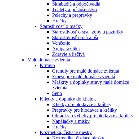
Škrabadlá a odpočívadlá
Toalety а príslušenstvo
Pelechy a prepravky
Hračky
Starostlivosť o mačky
Starostlivosť o srsť, zuby a pazúriky
Starostlivosť o oči a uši
Venčenie
Antiparazitiká
Zdravie a liečivá
Malé domáce zvieratá
Krmivo
Granuly pre malé domáce zvieratá
Zmesi pre malé domáce zvieratá
Maškrty a doplnky stravy malé domáce
zvieratá
Seno
Klietky a doplnky do klietok
Klietky pre hlodavce a králiky
Prepravky pre hlodavce a králiky
Ohrádky a výbehy pre hlodavce a králiky
Napájačky a misky
Hračky
Kozmetika, čistiace piesky
Kozmetika, čistiace piesky