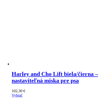
na
stránke
produktu
Harley and Cho Lift biela/čierna –
nastaviteľná miska pre psa
102,30
€
Vybrať
Tento
výrobok
má