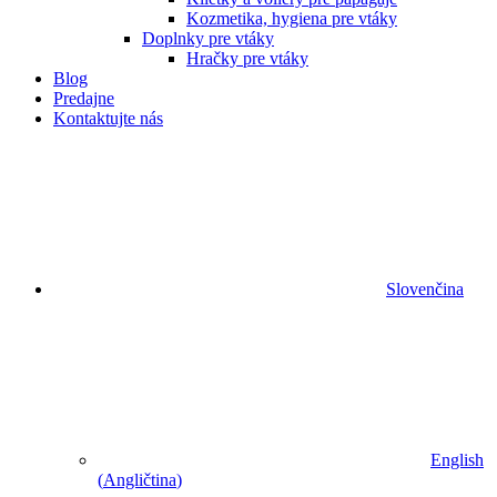
Kozmetika, hygiena pre vtáky
Doplnky pre vtáky
Hračky pre vtáky
Blog
Predajne
Kontaktujte nás
Slovenčina
English
(
Angličtina
)