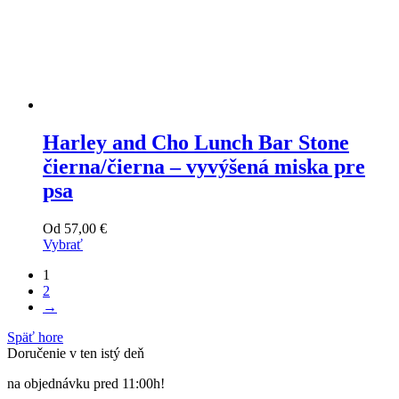
Harley and Cho Lunch Bar Stone
čierna/čierna – vyvýšená miska pre
psa
Od
57,00
€
Vybrať
Tento
1
výrobok
2
má
→
viacero
variantov.
Späť hore
Varianty
Doručenie v ten istý deň
si
môžete
na objednávku pred 11:00h!
vybrať