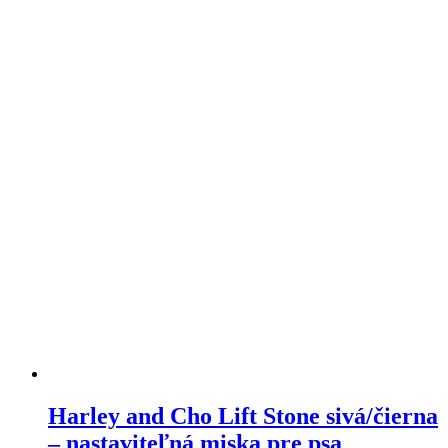
viacero
variantov.
Varianty
si
môžete
vybrať
na
stránke
produktu
Harley and Cho Lift Stone sivá/čierna
– nastaviteľná miska pre psa