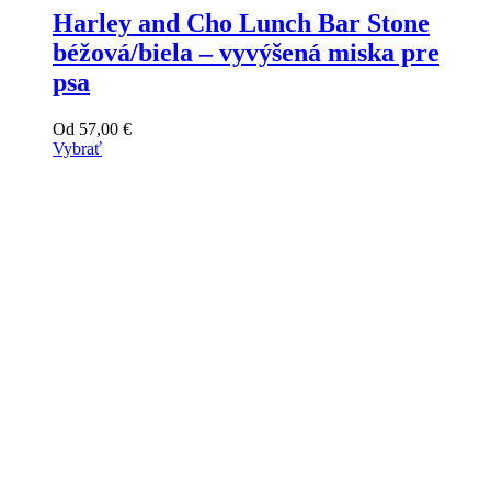
Harley and Cho Lunch Bar Stone
béžová/biela – vyvýšená miska pre
psa
Od
57,00
€
Vybrať
Tento
výrobok
má
viacero
variantov.
Varianty
si
môžete
vybrať
na
stránke
produktu