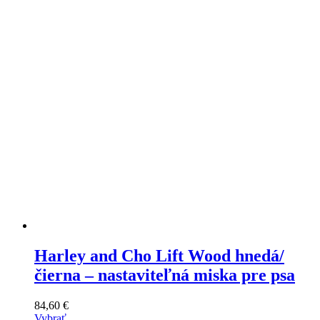
si
môžete
vybrať
na
stránke
produktu
Harley and Cho Lift Wood hnedá/
čierna – nastaviteľná miska pre psa
84,60
€
Vybrať