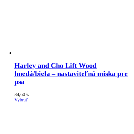
Harley and Cho Lift Wood
hnedá/biela – nastaviteľná miska pre
psa
84,60
€
Vybrať
Tento
výrobok
má
viacero
variantov.
Varianty