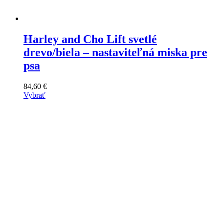
Harley and Cho Lift svetlé
drevo/biela – nastaviteľná miska pre
psa
84,60
€
Vybrať
Tento
výrobok
má
viacero
variantov.
Varianty
si
môžete
vybrať
na
stránke
produktu