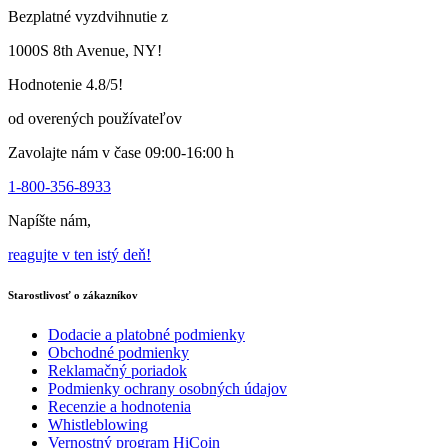
na
Bezplatné vyzdvihnutie z
stránke
produktu
1000S 8th Avenue, NY!
Hodnotenie 4.8/5!
od overených používateľov
Zavolajte nám v čase 09:00-16:00 h
1-800-356-8933
Napíšte nám,
reagujte v ten istý deň!
Starostlivosť o zákazníkov
Dodacie a platobné podmienky
Obchodné podmienky
Reklamačný poriadok
Podmienky ochrany osobných údajov
Recenzie a hodnotenia
Whistleblowing
Vernostný program HiCoin