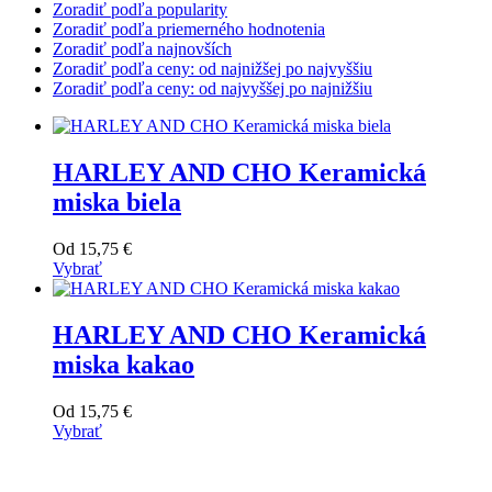
Zoradiť podľa popularity
Zoradiť podľa priemerného hodnotenia
Zoradiť podľa najnovších
Zoradiť podľa ceny: od najnižšej po najvyššiu
Zoradiť podľa ceny: od najvyššej po najnižšiu
HARLEY AND CHO Keramická
miska biela
Od
15,75
€
Vybrať
Tento
výrobok
má
HARLEY AND CHO Keramická
viacero
miska kakao
variantov.
Varianty
si
Od
15,75
€
môžete
Vybrať
vybrať
Tento
na
výrobok
stránke
má