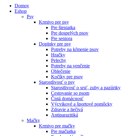
Domov
Eshop
Psy
Krmivo pre psy
Pre šteniatka
Pre dospelých psov
Pre seniora
Doplnky pre psy
Potreby na kŕmenie psov
Hračky
Pelechy
Potreby na venčenie
Oblečenie
Kočíky pre psov
Starostlivosť o psy
Starostlivosť o srsť, zuby a pazúriky
Cestovanie so psom
Čistá domácnosť
Výcvikové a športové pomôcky
Zdravie a liečivá
Antiparazitiká
Mačky
Krmivo pre mačky
Pre mačiatka