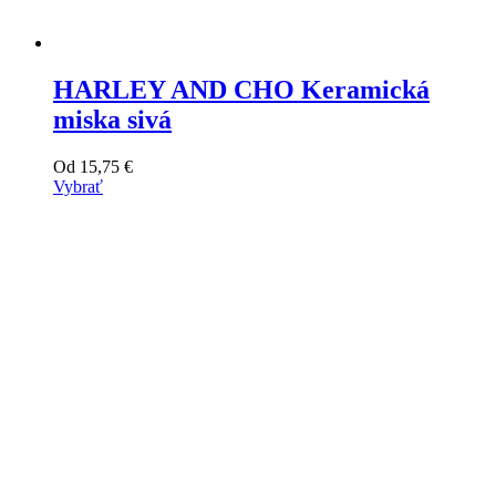
HARLEY AND CHO Keramická
miska sivá
Od
15,75
€
Vybrať
Tento
výrobok
má
viacero
variantov.
Varianty
si
môžete
vybrať
na
stránke
produktu