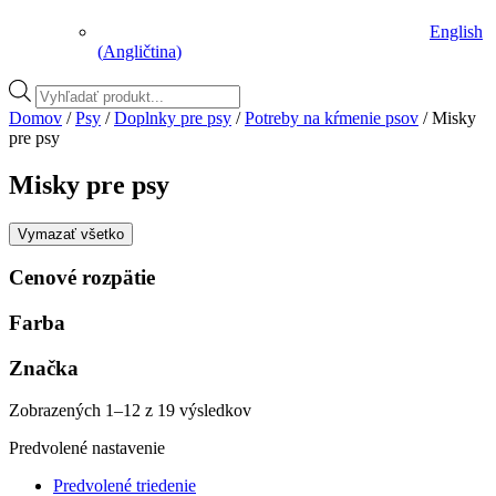
English
(
Angličtina
)
Vyhľadávanie
produktov
Domov
/
Psy
/
Doplnky pre psy
/
Potreby na kŕmenie psov
/ Misky
pre psy
Misky pre psy
Vymazať všetko
Cenové rozpätie
Farba
Značka
Zobrazených 1–12 z 19 výsledkov
Predvolené nastavenie
Predvolené triedenie