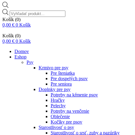
Vyhľadávanie
produktov
Košík
(0)
0,00
€
0
Košík
Košík
(0)
0,00
€
0
Košík
Domov
Eshop
Psy
Krmivo pre psy
Pre šteniatka
Pre dospelých psov
Pre seniora
Doplnky pre psy
Potreby na kŕmenie psov
Hračky
Pelechy
Potreby na venčenie
Oblečenie
Kočíky pre psov
Starostlivosť o psy
Starostlivosť o srsť, zuby a pazúriky