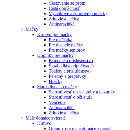
Cestovanie so psom
Čistá domácnosť
Výcvikové a športové pomôcky
Zdravie a liečivá
Antiparazitiká
Mačky
Krmivo pre mačky
Pre mačiatka
Pre dospelé mačky
Pre mačky seniorov
Doplnky pre mačky
Krmenie a prislušenstvo
Škrabadlá a odpočívadlá
Toalety а príslušenstvo
Pelechy a prepravky
Hračky
Starostlivosť o mačky
Starostlivosť o srsť, zuby a pazúriky
Starostlivosť o oči a uši
Venčenie
Antiparazitiká
Zdravie a liečivá
Malé domáce zvieratá
Krmivo
Granuly pre malé domáce zvieratá