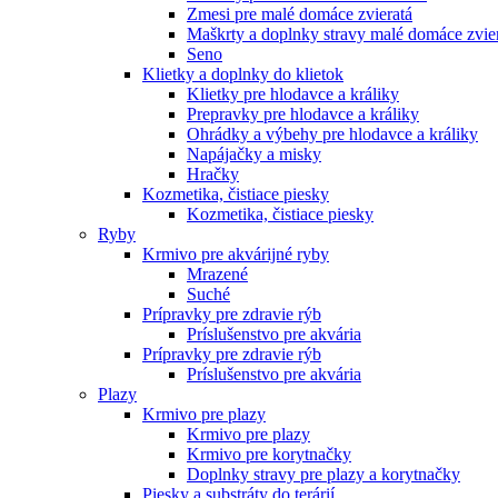
Zmesi pre malé domáce zvieratá
Maškrty a doplnky stravy malé domáce zvie
Seno
Klietky a doplnky do klietok
Klietky pre hlodavce a králiky
Prepravky pre hlodavce a králiky
Ohrádky a výbehy pre hlodavce a králiky
Napájačky a misky
Hračky
Kozmetika, čistiace piesky
Kozmetika, čistiace piesky
Ryby
Krmivo pre akvárijné ryby
Mrazené
Suché
Prípravky pre zdravie rýb
Príslušenstvo pre akvária
Prípravky pre zdravie rýb
Príslušenstvo pre akvária
Plazy
Krmivo pre plazy
Krmivo pre plazy
Krmivo pre korytnačky
Doplnky stravy pre plazy a korytnačky
Piesky a substráty do terárií