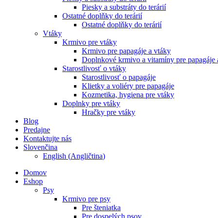
Piesky a substráty do terárií
Ostatné doplňky do terárií
Ostatné doplňky do terárií
Vtáky
Krmivo pre vtáky
Krmivo pre papagáje a vtáky
Doplnkové krmivo a vitamíny pre papagáje 
Starostlivosť o vtáky
Starostlivosť o papagáje
Klietky a voliéry pre papagáje
Kozmetika, hygiena pre vtáky
Doplnky pre vtáky
Hračky pre vtáky
Blog
Predajne
Kontaktujte nás
Slovenčina
English
(
Angličtina
)
Domov
Eshop
Psy
Krmivo pre psy
Pre šteniatka
Pre dospelých psov