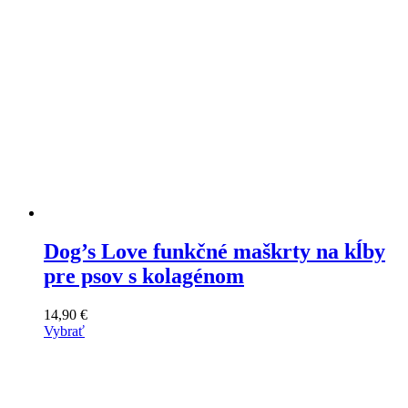
stránke
produktu
Dog’s Love funkčné maškrty na kĺby
pre psov s kolagénom
14,90
€
Vybrať
Tento
výrobok
má
viacero