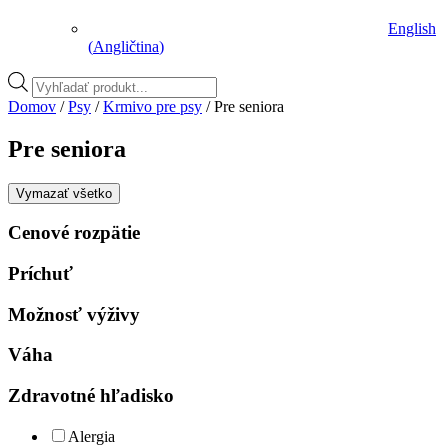
English
(
Angličtina
)
Vyhľadávanie
produktov
Domov
/
Psy
/
Krmivo pre psy
/ Pre seniora
Pre seniora
Vymazať všetko
Cenové rozpätie
Príchuť
Možnosť výživy
Váha
Zdravotné hľadisko
Alergia