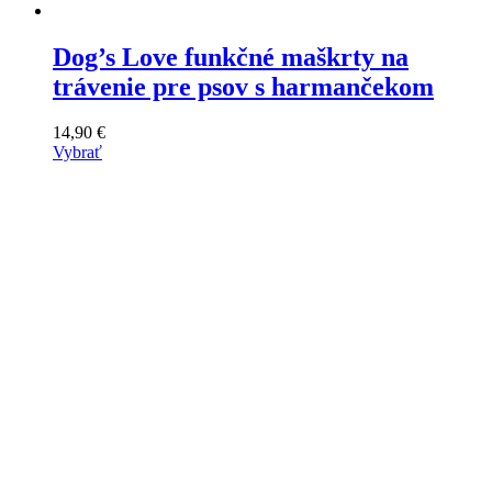
Dog’s Love funkčné maškrty na
trávenie pre psov s harmančekom
14,90
€
Vybrať
Tento
výrobok
má
viacero
variantov.
Varianty
si
môžete
vybrať
na
stránke
produktu