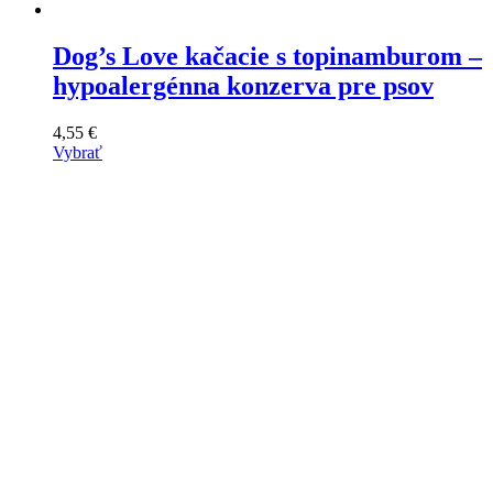
Dog’s Love kačacie s topinamburom –
hypoalergénna konzerva pre psov
4,55
€
Vybrať
Tento
výrobok
má
viacero
variantov.
Varianty
si
môžete
vybrať
na
stránke
produktu