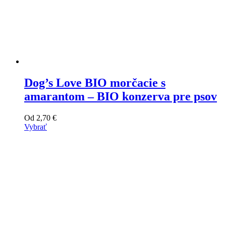
Dog’s Love BIO morčacie s
amarantom – BIO konzerva pre psov
Od
2,70
€
Vybrať
Tento
výrobok
má
viacero
variantov.
Varianty
si
môžete
vybrať
na