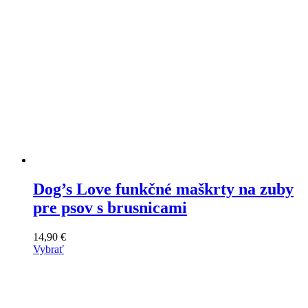
produktu
Dog’s Love funkčné maškrty na zuby
pre psov s brusnicami
14,90
€
Vybrať
Tento
výrobok
má
viacero