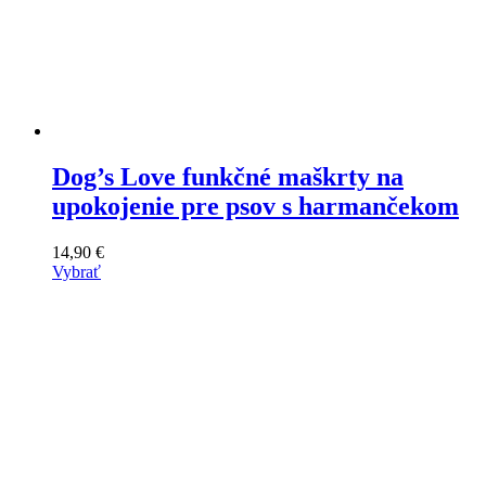
Dog’s Love funkčné maškrty na
upokojenie pre psov s harmančekom
14,90
€
Vybrať
Tento
výrobok
má
viacero
variantov.
Varianty
si
môžete
vybrať
na
stránke