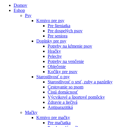
Domov
Eshop
Psy
Krmivo pre psy
Pre šteniatka
Pre dospelých psov
Pre seniora
Doplnky pre psy
Potreby na kŕmenie psov
Hračky
Pelechy
Potreby na venčenie
Oblečenie
Kočíky pre psov
Starostlivosť o psy
Starostlivosť o srsť, zuby a pazúriky
Cestovanie so psom
Čistá domácnosť
Výcvikové a športové pomôcky
Zdravie a liečivá
Antiparazitiká
Mačky
Krmivo pre mačky
Pre mačiatka