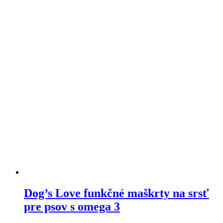
variantov.
Varianty
si
môžete
vybrať
na
stránke
produktu
Dog’s Love funkčné maškrty na srsť
pre psov s omega 3