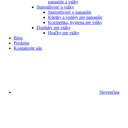
papagáje a vtáky
Starostlivosť o vtáky
Starostlivosť o papagáje
Klietky a voliéry pre papagáje
Kozmetika, hygiena pre vtáky
Doplnky pre vtáky
Hračky pre vtáky
Blog
Predajne
Kontaktujte nás
Slovenčina