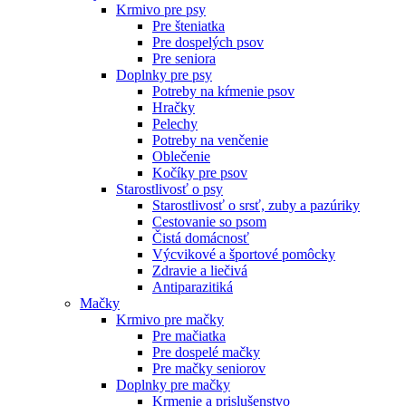
Krmivo pre psy
Pre šteniatka
Pre dospelých psov
Pre seniora
Doplnky pre psy
Potreby na kŕmenie psov
Hračky
Pelechy
Potreby na venčenie
Oblečenie
Kočíky pre psov
Starostlivosť o psy
Starostlivosť o srsť, zuby a pazúriky
Cestovanie so psom
Čistá domácnosť
Výcvikové a športové pomôcky
Zdravie a liečivá
Antiparazitiká
Mačky
Krmivo pre mačky
Pre mačiatka
Pre dospelé mačky
Pre mačky seniorov
Doplnky pre mačky
Krmenie a prislušenstvo