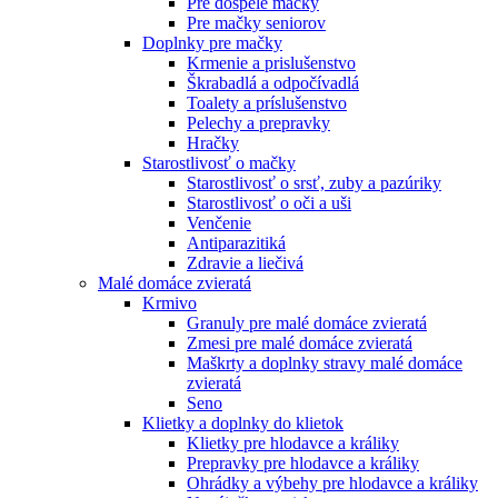
Pre dospelé mačky
Pre mačky seniorov
Doplnky pre mačky
Krmenie a prislušenstvo
Škrabadlá a odpočívadlá
Toalety а príslušenstvo
Pelechy a prepravky
Hračky
Starostlivosť o mačky
Starostlivosť o srsť, zuby a pazúriky
Starostlivosť o oči a uši
Venčenie
Antiparazitiká
Zdravie a liečivá
Malé domáce zvieratá
Krmivo
Granuly pre malé domáce zvieratá
Zmesi pre malé domáce zvieratá
Maškrty a doplnky stravy malé domáce
zvieratá
Seno
Klietky a doplnky do klietok
Klietky pre hlodavce a králiky
Prepravky pre hlodavce a králiky
Ohrádky a výbehy pre hlodavce a králiky