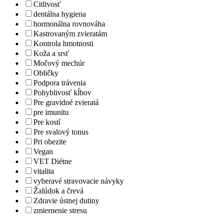
Citlivosť
dentálna hygiena
hormonálna rovnováha
Kastrovaným zvieratám
Kontrola hmotnosti
Koža a srsť
Močový mechúr
Obličky
Podpora trávenia
Pohyblivosť kĺbov
Pre gravidné zvieratá
pre imunitu
Pre kostí
Pre svalový tonus
Pri obezite
Vegan
VET Diétne
vitalita
vyberavé stravovacie návyky
Žalúdok a črevá
Zdravie ústnej dutiny
zmiernenie stresu