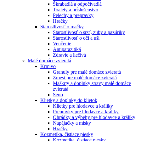
Škrabadlá a odpočívadlá
Toalety а príslušenstvo
Pelechy a prepravky
Hračky
Starostlivosť o mačky
Starostlivosť o srsť, zuby a pazúriky
Starostlivosť o oči a uši
Venčenie
Antiparazitiká
Zdravie a liečivá
Malé domáce zvieratá
Krmivo
Granuly pre malé domáce zvieratá
Zmesi pre malé domáce zvieratá
Maškrty a doplnky stravy malé domáce
zvieratá
Seno
Klietky a doplnky do klietok
Klietky pre hlodavce a králiky
Prepravky pre hlodavce a králiky
Ohrádky a výbehy pre hlodavce a králiky
Napájačky a misky
Hračky
Kozmetika, čistiace piesky
Kozmetika, čistiace piesky