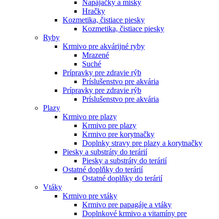
Napájačky a misky
Hračky
Kozmetika, čistiace piesky
Kozmetika, čistiace piesky
Ryby
Krmivo pre akvárijné ryby
Mrazené
Suché
Prípravky pre zdravie rýb
Príslušenstvo pre akvária
Prípravky pre zdravie rýb
Príslušenstvo pre akvária
Plazy
Krmivo pre plazy
Krmivo pre plazy
Krmivo pre korytnačky
Doplnky stravy pre plazy a korytnačky
Piesky a substráty do terárií
Piesky a substráty do terárií
Ostatné doplňky do terárií
Ostatné doplňky do terárií
Vtáky
Krmivo pre vtáky
Krmivo pre papagáje a vtáky
Doplnkové krmivo a vitamíny pre