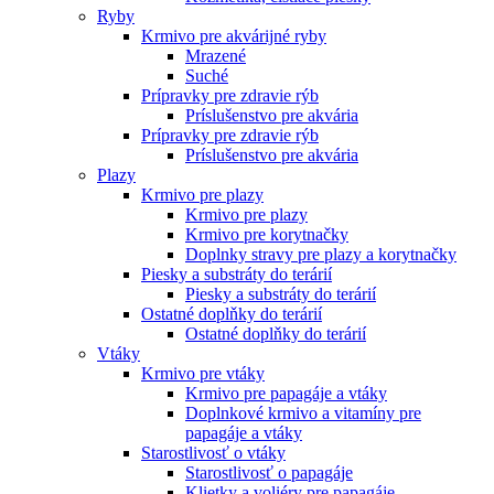
Ryby
Krmivo pre akvárijné ryby
Mrazené
Suché
Prípravky pre zdravie rýb
Príslušenstvo pre akvária
Prípravky pre zdravie rýb
Príslušenstvo pre akvária
Plazy
Krmivo pre plazy
Krmivo pre plazy
Krmivo pre korytnačky
Doplnky stravy pre plazy a korytnačky
Piesky a substráty do terárií
Piesky a substráty do terárií
Ostatné doplňky do terárií
Ostatné doplňky do terárií
Vtáky
Krmivo pre vtáky
Krmivo pre papagáje a vtáky
Doplnkové krmivo a vitamíny pre
papagáje a vtáky
Starostlivosť o vtáky
Starostlivosť o papagáje
Klietky a voliéry pre papagáje