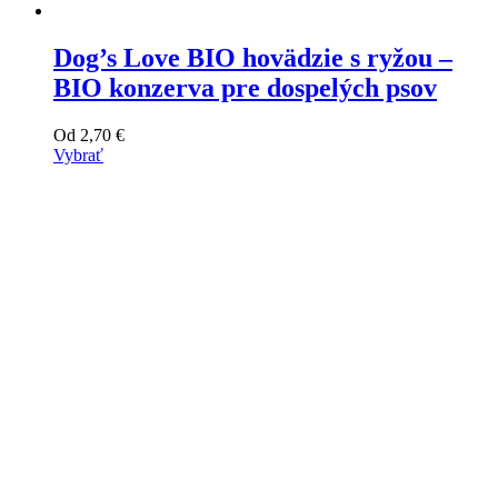
Dog’s Love BIO hovädzie s ryžou –
BIO konzerva pre dospelých psov
Od
2,70
€
Vybrať
Tento
výrobok
má
viacero
variantov.
Varianty
si
môžete
vybrať
na
stránke
produktu