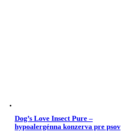
variantov.
Varianty
si
môžete
vybrať
na
stránke
produktu
Dog’s Love Insect Pure –
hypoalergénna konzerva pre psov