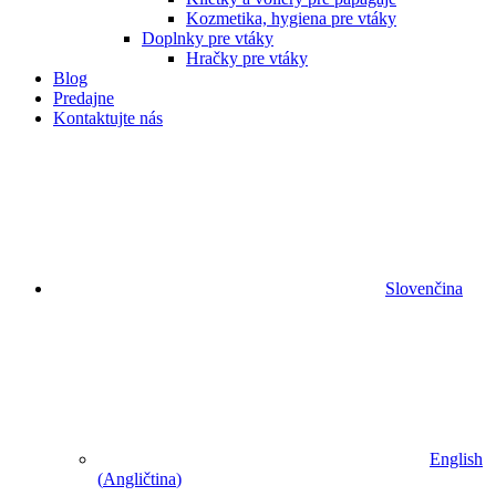
Kozmetika, hygiena pre vtáky
Doplnky pre vtáky
Hračky pre vtáky
Blog
Predajne
Kontaktujte nás
Slovenčina
English
(
Angličtina
)