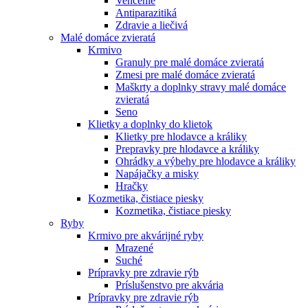
Venčenie
Antiparazitiká
Zdravie a liečivá
Malé domáce zvieratá
Krmivo
Granuly pre malé domáce zvieratá
Zmesi pre malé domáce zvieratá
Maškrty a doplnky stravy malé domáce
zvieratá
Seno
Klietky a doplnky do klietok
Klietky pre hlodavce a králiky
Prepravky pre hlodavce a králiky
Ohrádky a výbehy pre hlodavce a králiky
Napájačky a misky
Hračky
Kozmetika, čistiace piesky
Kozmetika, čistiace piesky
Ryby
Krmivo pre akvárijné ryby
Mrazené
Suché
Prípravky pre zdravie rýb
Príslušenstvo pre akvária
Prípravky pre zdravie rýb