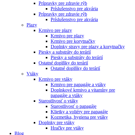
Prípravky pre zdravie rýb
Príslušenstvo pre akvária
Prípravky pre zdravie rýb
Príslušenstvo pre akvária
Plazy
Krmivo pre plazy
Krmivo pre plazy
Krmivo pre korytnačky
Doplnky stravy pre plazy a korytnačky
Piesky a substráty do terárií
Piesky a substráty do terárií
Ostatné doplňky do terárií
Ostatné doplňky do terárií
Vtáky
Krmivo pre vtáky
Krmivo pre papagáje a vtáky
Doplnkové krmivo a vitamíny pre
papagáje a vtáky
Starostlivosť o vtáky
Starostlivosť o papagáje
Klietky a voliéry pre papagáje
Kozmetika, hygiena pre vtáky
Doplnky pre vtáky
Hračky pre vtáky
Blog