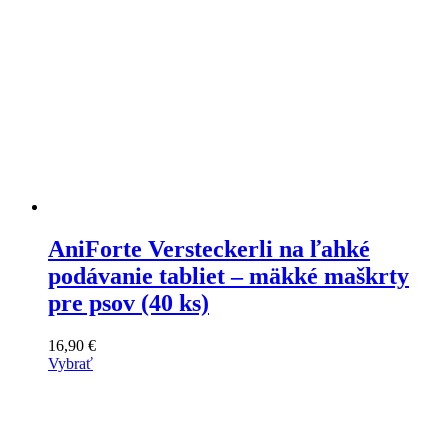
AniForte Versteckerli na ľahké
podávanie tabliet – mäkké maškrty
pre psov (40 ks)
16,90
€
Vybrať
Tento
výrobok
má
viacero