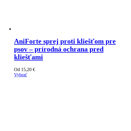
AniForte sprej proti kliešťom pre
psov – prírodná ochrana pred
kliešťami
Od
15,20
€
Vybrať
Tento
výrobok
má
viacero
variantov.
Varianty
si
môžete
vybrať
na