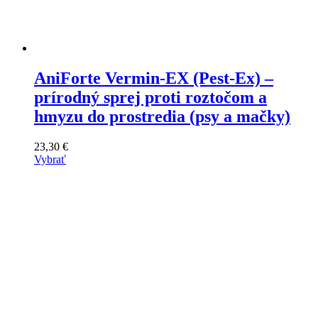
AniForte Vermin-EX (Pest-Ex) –
prírodný sprej proti roztočom a
hmyzu do prostredia (psy a mačky)
23,30
€
Vybrať
Tento
výrobok
má
viacero
variantov.
Varianty
si
môžete
vybrať
na
stránke
produktu