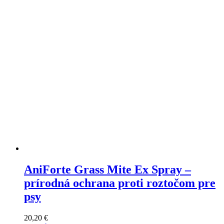
môžete
vybrať
na
stránke
produktu
AniForte Grass Mite Ex Spray –
prírodná ochrana proti roztočom pre
psy
20,20
€