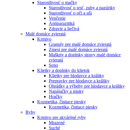
Starostlivosť o mačky
Starostlivosť o srsť, zuby a pazúriky
Starostlivosť o oči a uši
Venčenie
Antiparazitiká
Zdravie a liečivá
Malé domáce zvieratá
Krmivo
Granuly pre malé domáce zvieratá
Zmesi pre malé domáce zvieratá
Maškrty a doplnky stravy malé domáce
zvieratá
Seno
Klietky a doplnky do klietok
Klietky pre hlodavce a králiky
Prepravky pre hlodavce a králiky
Ohrádky a výbehy pre hlodavce a králiky
Napájačky a misky
Hračky
Kozmetika, čistiace piesky
Kozmetika, čistiace piesky
Ryby
Krmivo pre akvárijné ryby
Mrazené
Suché