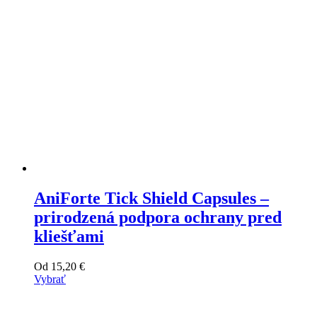
stránke
produktu
AniForte Tick Shield Capsules –
prirodzená podpora ochrany pred
kliešťami
Od
15,20
€
Vybrať
Tento
výrobok
má