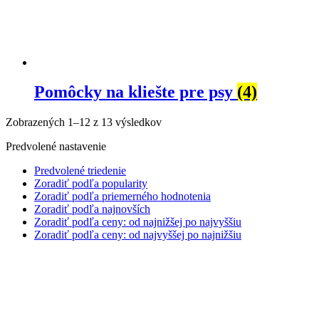
Pomôcky na kliešte pre psy
(4)
Zobrazených 1–12 z 13 výsledkov
Predvolené nastavenie
Predvolené triedenie
Zoradiť podľa popularity
Zoradiť podľa priemerného hodnotenia
Zoradiť podľa najnovších
Zoradiť podľa ceny: od najnižšej po najvyššiu
Zoradiť podľa ceny: od najvyššej po najnižšiu