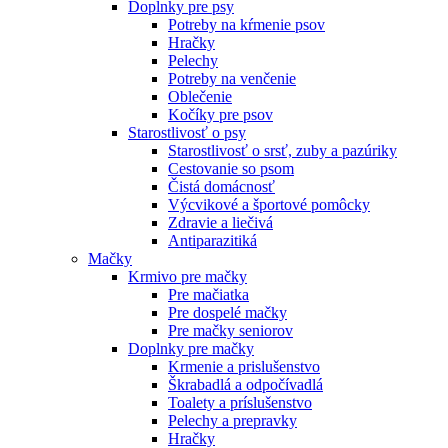
Doplnky pre psy
Potreby na kŕmenie psov
Hračky
Pelechy
Potreby na venčenie
Oblečenie
Kočíky pre psov
Starostlivosť o psy
Starostlivosť o srsť, zuby a pazúriky
Cestovanie so psom
Čistá domácnosť
Výcvikové a športové pomôcky
Zdravie a liečivá
Antiparazitiká
Mačky
Krmivo pre mačky
Pre mačiatka
Pre dospelé mačky
Pre mačky seniorov
Doplnky pre mačky
Krmenie a prislušenstvo
Škrabadlá a odpočívadlá
Toalety а príslušenstvo
Pelechy a prepravky
Hračky