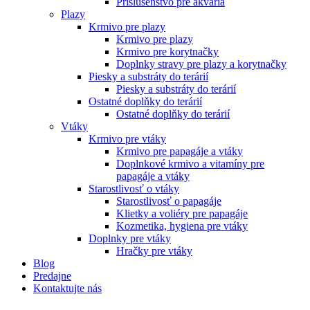
Príslušenstvo pre akvária
Plazy
Krmivo pre plazy
Krmivo pre plazy
Krmivo pre korytnačky
Doplnky stravy pre plazy a korytnačky
Piesky a substráty do terárií
Piesky a substráty do terárií
Ostatné doplňky do terárií
Ostatné doplňky do terárií
Vtáky
Krmivo pre vtáky
Krmivo pre papagáje a vtáky
Doplnkové krmivo a vitamíny pre
papagáje a vtáky
Starostlivosť o vtáky
Starostlivosť o papagáje
Klietky a voliéry pre papagáje
Kozmetika, hygiena pre vtáky
Doplnky pre vtáky
Hračky pre vtáky
Blog
Predajne
Kontaktujte nás