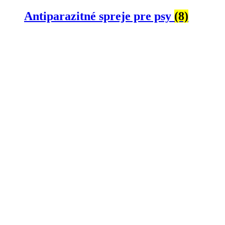
Antiparazitné spreje pre psy
(8)