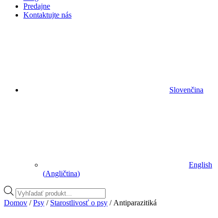
Predajne
Kontaktujte nás
Slovenčina
English
(
Angličtina
)
Vyhľadávanie
produktov
Domov
/
Psy
/
Starostlivosť o psy
/ Antiparazitiká