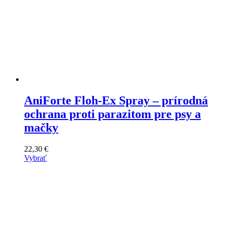
AniForte Floh-Ex Spray – prírodná
ochrana proti parazitom pre psy a
mačky
22,30
€
Vybrať
Tento
výrobok
má
viacero
variantov.
Varianty
si