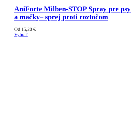
AniForte Milben-STOP Spray pre psy
a mačky– sprej proti roztočom
Od
15,20
€
Vybrať
Tento
výrobok
má
viacero
variantov.
Varianty
si
môžete
vybrať
na
stránke
produktu