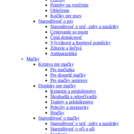
Potreby na venčenie
Oblečenie
Kočíky pre psov
Starostlivosť o psy
Starostlivosť o srsť, zuby a pazúriky
Cestovanie so psom
Čistá domácnosť
Výcvikové a športové pomôcky
Zdravie a liečivá
Antiparazitiká
Mačky
Krmivo pre mačky
Pre mačiatka
Pre dospelé mačky
Pre mačky seniorov
Doplnky pre mačky
Krmenie a prislušenstvo
Škrabadlá a odpočívadlá
Toalety а príslušenstvo
Pelechy a prepravky
Hračky
Starostlivosť o mačky
Starostlivosť o srsť, zuby a pazúriky
Starostlivosť o oči a uši