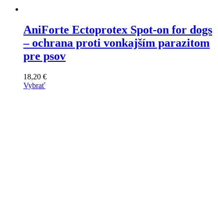
AniForte Ectoprotex Spot-on for dogs
– ochrana proti vonkajším parazitom
pre psov
18,20
€
Vybrať
Tento
výrobok
má
viacero
variantov.
Varianty
si
môžete
vybrať
na
stránke
produktu