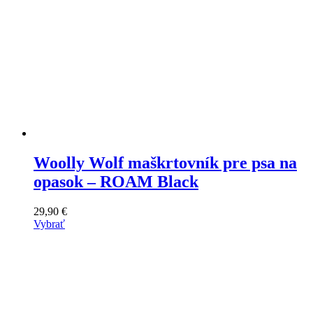
Woolly Wolf maškrtovník pre psa na
opasok – ROAM Black
29,90
€
Vybrať
Tento
výrobok
má
viacero
variantov.
Varianty
si