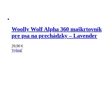
Woolly Wolf Alpha 360 maškrtovník
pre psa na prechádzky – Lavender
29,90
€
Vybrať
Tento
výrobok
má
viacero
variantov.
Varianty
si
môžete
vybrať
na
stránke
produktu