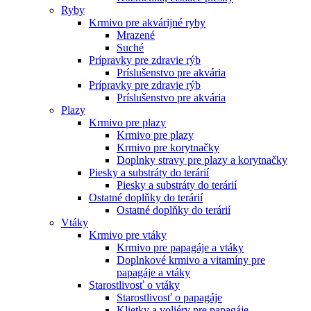
Ryby
Krmivo pre akvárijné ryby
Mrazené
Suché
Prípravky pre zdravie rýb
Príslušenstvo pre akvária
Prípravky pre zdravie rýb
Príslušenstvo pre akvária
Plazy
Krmivo pre plazy
Krmivo pre plazy
Krmivo pre korytnačky
Doplnky stravy pre plazy a korytnačky
Piesky a substráty do terárií
Piesky a substráty do terárií
Ostatné doplňky do terárií
Ostatné doplňky do terárií
Vtáky
Krmivo pre vtáky
Krmivo pre papagáje a vtáky
Doplnkové krmivo a vitamíny pre
papagáje a vtáky
Starostlivosť o vtáky
Starostlivosť o papagáje
Klietky a voliéry pre papagáje