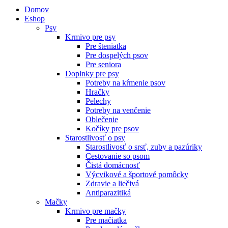
Domov
Eshop
Psy
Krmivo pre psy
Pre šteniatka
Pre dospelých psov
Pre seniora
Doplnky pre psy
Potreby na kŕmenie psov
Hračky
Pelechy
Potreby na venčenie
Oblečenie
Kočíky pre psov
Starostlivosť o psy
Starostlivosť o srsť, zuby a pazúriky
Cestovanie so psom
Čistá domácnosť
Výcvikové a športové pomôcky
Zdravie a liečivá
Antiparazitiká
Mačky
Krmivo pre mačky
Pre mačiatka