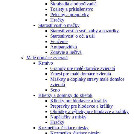
Škrabadlá a odpočívadlá
Toalety а príslušenstvo
Pelechy a prepravky
Hračky
Starostlivosť o mačky
Starostlivosť o srsť, zuby a pazúriky
Starostlivosť o oči a uši
Venčenie
Antiparazitiká
Zdravie a liečivá
Malé domáce zvieratá
Krmivo
Granuly pre malé domáce zvieratá
Zmesi pre malé domáce zvieratá
Maškrty a doplnky stravy malé domáce
zvieratá
Seno
Klietky a doplnky do klietok
Klietky pre hlodavce a králiky
Prepravky pre hlodavce a králiky
Ohrádky a výbehy pre hlodavce a králiky
Napájačky a misky
Hračky
Kozmetika, čistiace piesky
Kozmetika, čistiace piesky