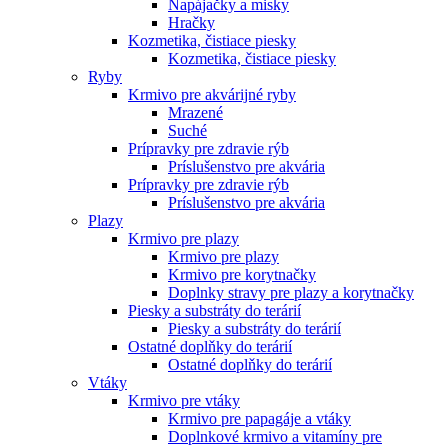
Napájačky a misky
Hračky
Kozmetika, čistiace piesky
Kozmetika, čistiace piesky
Ryby
Krmivo pre akvárijné ryby
Mrazené
Suché
Prípravky pre zdravie rýb
Príslušenstvo pre akvária
Prípravky pre zdravie rýb
Príslušenstvo pre akvária
Plazy
Krmivo pre plazy
Krmivo pre plazy
Krmivo pre korytnačky
Doplnky stravy pre plazy a korytnačky
Piesky a substráty do terárií
Piesky a substráty do terárií
Ostatné doplňky do terárií
Ostatné doplňky do terárií
Vtáky
Krmivo pre vtáky
Krmivo pre papagáje a vtáky
Doplnkové krmivo a vitamíny pre