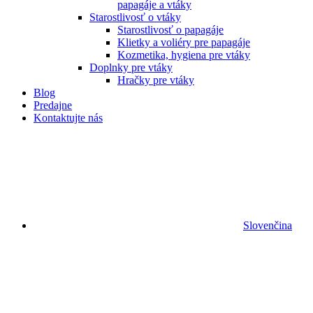
papagáje a vtáky
Starostlivosť o vtáky
Starostlivosť o papagáje
Klietky a voliéry pre papagáje
Kozmetika, hygiena pre vtáky
Doplnky pre vtáky
Hračky pre vtáky
Blog
Predajne
Kontaktujte nás
Slovenčina