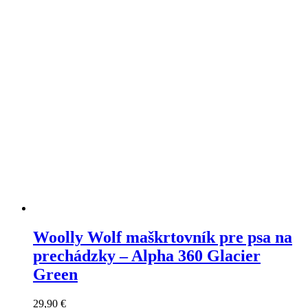
môžete
vybrať
na
stránke
produktu
Woolly Wolf maškrtovník pre psa na
prechádzky – Alpha 360 Glacier
Green
29,90
€