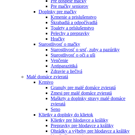
Pre dospelé mačky
Pre mačky seniorov
Doplnky pre mačky
Krmenie a prislušenstvo
Škrabadlá a odpočívadlá
Toalety а príslušenstvo
Pelechy a prepravky
Hračky
Starostlivosť o mačky
Starostlivosť o srsť, zuby a pazúriky
Starostlivosť o oči a uši
Venčenie
Antiparazitiká
Zdravie a liečivá
Malé domáce zvieratá
Krmivo
Granuly pre malé domáce zvieratá
Zmesi pre malé domáce zvieratá
Maškrty a doplnky stravy malé domáce
zvieratá
Seno
Klietky a doplnky do klietok
Klietky pre hlodavce a králiky
Prepravky pre hlodavce a králiky
Ohrádky a výbehy pre hlodavce a králiky