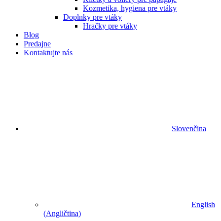
Kozmetika, hygiena pre vtáky
Doplnky pre vtáky
Hračky pre vtáky
Blog
Predajne
Kontaktujte nás
Slovenčina
English
(
Angličtina
)