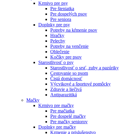
Krmivo pre psy
Pre šteniatka
Pre dospelých psov
Pre seniora
Doplnky pre psy
Potreby na kŕmenie psov
Hračky
Pelechy
Potreby na venčenie
Oblečenie
Kočíky pre psov
Starostlivosť o psy
Starostlivosť o srsť, zuby a pazúriky
Cestovanie so psom
Čistá domácnosť
Výcvikové a športové pomôcky
Zdravie a liečivá
Antiparazitiká
Mačky
Krmivo pre mačky
Pre mačiatka
Pre dospelé mačky
Pre mačky seniorov
Doplnky pre mačky
Krmenie a prislušenstvo