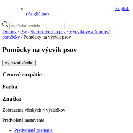
English
(
Angličtina
)
Vyhľadávanie
produktov
Domov
/
Psy
/
Starostlivosť o psy
/
Výcvikové a športové
pomôcky
/ Pomôcky na výcvik psov
Pomôcky na výcvik psov
Vymazať všetko
Cenové rozpätie
Farba
Značka
Zobrazenie všetkých 4 výsledkov
Predvolené nastavenie
Predvolené triedenie