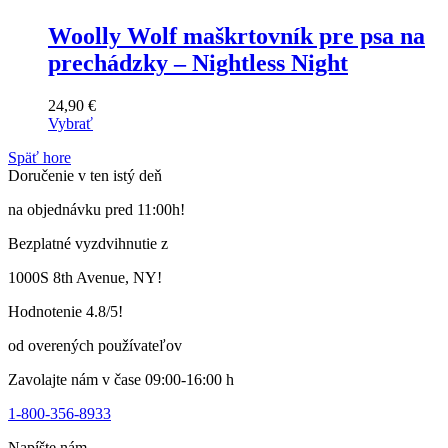
Woolly Wolf maškrtovník pre psa na
prechádzky – Nightless Night
24,90
€
Vybrať
Tento
Späť hore
výrobok
Doručenie v ten istý deň
má
viacero
na objednávku pred 11:00h!
variantov.
Varianty
Bezplatné vyzdvihnutie z
si
môžete
1000S 8th Avenue, NY!
vybrať
na
Hodnotenie 4.8/5!
stránke
produktu
od overených používateľov
Zavolajte nám v čase 09:00-16:00 h
1-800-356-8933
Napíšte nám,