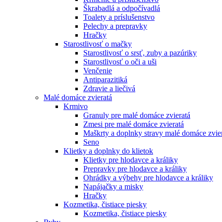
Škrabadlá a odpočívadlá
Toalety а príslušenstvo
Pelechy a prepravky
Hračky
Starostlivosť o mačky
Starostlivosť o srsť, zuby a pazúriky
Starostlivosť o oči a uši
Venčenie
Antiparazitiká
Zdravie a liečivá
Malé domáce zvieratá
Krmivo
Granuly pre malé domáce zvieratá
Zmesi pre malé domáce zvieratá
Maškrty a doplnky stravy malé domáce zvie
Seno
Klietky a doplnky do klietok
Klietky pre hlodavce a králiky
Prepravky pre hlodavce a králiky
Ohrádky a výbehy pre hlodavce a králiky
Napájačky a misky
Hračky
Kozmetika, čistiace piesky
Kozmetika, čistiace piesky