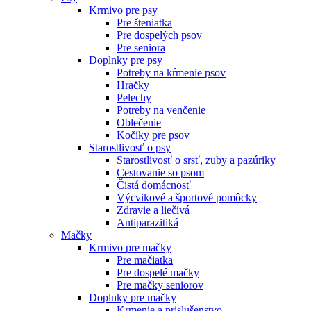
Krmivo pre psy
Pre šteniatka
Pre dospelých psov
Pre seniora
Doplnky pre psy
Potreby na kŕmenie psov
Hračky
Pelechy
Potreby na venčenie
Oblečenie
Kočíky pre psov
Starostlivosť o psy
Starostlivosť o srsť, zuby a pazúriky
Cestovanie so psom
Čistá domácnosť
Výcvikové a športové pomôcky
Zdravie a liečivá
Antiparazitiká
Mačky
Krmivo pre mačky
Pre mačiatka
Pre dospelé mačky
Pre mačky seniorov
Doplnky pre mačky
Krmenie a prislušenstvo