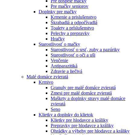
Pre dospelé mačky
Pre mačky seniorov
Doplnky pre mačky
Krmenie a prislušenstvo
Škrabadlá a odpočívadlá
Toalety а príslušenstvo
Pelechy a prepravky
Hračky
Starostlivosť o mačky
Starostlivosť o srsť, zuby a pazúriky
Starostlivosť o oči a uši
Venčenie
Antiparazitiká
Zdravie a liečivá
Malé domáce zvieratá
Krmivo
Granuly pre malé domáce zvieratá
Zmesi pre malé domáce zvieratá
Maškrty a doplnky stravy malé domáce
zvieratá
Seno
Klietky a doplnky do klietok
Klietky pre hlodavce a králiky
Prepravky pre hlodavce a králiky
Ohrádky a výbehy pre hlodavce a králiky