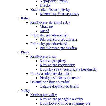
Napájačky a misky
Hračky
Kozmetika, čistiace piesky
Kozmetika, čistiace piesky
Ryby
Krmivo pre akvárijné ryby
Mrazené
Suché
Prípravky pre zdravie rýb
Príslušenstvo pre akvária
Prípravky pre zdravie rýb
Príslušenstvo pre akvária
Plazy
Krmivo pre plazy
Krmivo pre plazy
Krmivo pre korytnačky
Doplnky stravy pre plazy a korytnačky
Piesky a substráty do terárií
Piesky a substráty do terárií
Ostatné doplňky do terárií
Ostatné doplňky do terárií
Vtáky
Krmivo pre vtáky
Krmivo pre papagáje a vtáky
Doplnkové krmivo a vitamíny pre