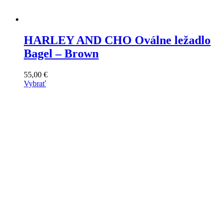
HARLEY AND CHO Oválne ležadlo
Bagel – Brown
55,00
€
Vybrať
Tento
výrobok
má
viacero
variantov.
Varianty
si
môžete
vybrať
na
stránke
produktu