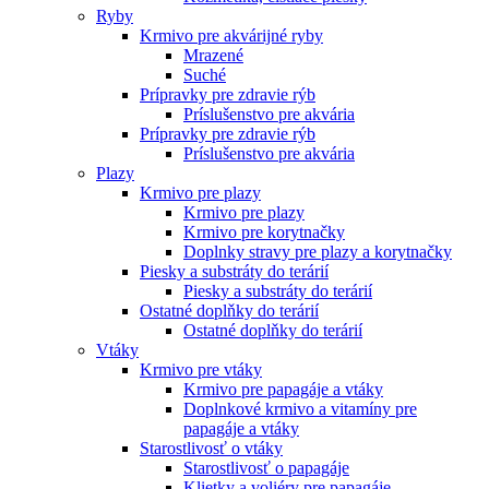
Ryby
Krmivo pre akvárijné ryby
Mrazené
Suché
Prípravky pre zdravie rýb
Príslušenstvo pre akvária
Prípravky pre zdravie rýb
Príslušenstvo pre akvária
Plazy
Krmivo pre plazy
Krmivo pre plazy
Krmivo pre korytnačky
Doplnky stravy pre plazy a korytnačky
Piesky a substráty do terárií
Piesky a substráty do terárií
Ostatné doplňky do terárií
Ostatné doplňky do terárií
Vtáky
Krmivo pre vtáky
Krmivo pre papagáje a vtáky
Doplnkové krmivo a vitamíny pre
papagáje a vtáky
Starostlivosť o vtáky
Starostlivosť o papagáje
Klietky a voliéry pre papagáje