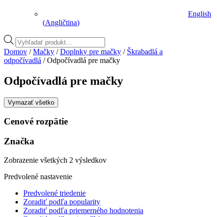
English
(
Angličtina
)
Vyhľadávanie
produktov
Domov
/
Mačky
/
Doplnky pre mačky
/
Škrabadlá a
odpočívadlá
/ Odpočívadlá pre mačky
Odpočívadlá pre mačky
Vymazať všetko
Cenové rozpätie
Značka
Zobrazenie všetkých 2 výsledkov
Predvolené nastavenie
Predvolené triedenie
Zoradiť podľa popularity
Zoradiť podľa priemerného hodnotenia