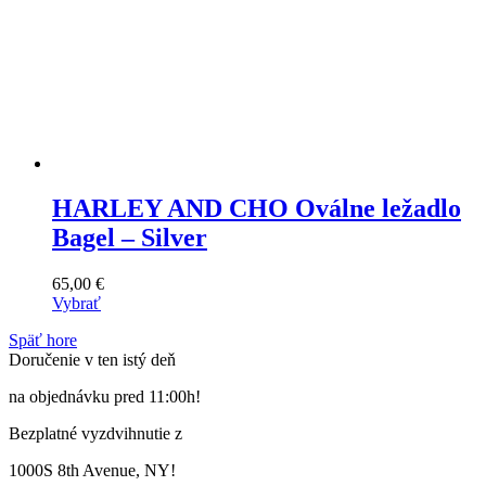
HARLEY AND CHO Oválne ležadlo
Bagel – Silver
65,00
€
Vybrať
Tento
Späť hore
výrobok
Doručenie v ten istý deň
má
viacero
na objednávku pred 11:00h!
variantov.
Varianty
Bezplatné vyzdvihnutie z
si
môžete
1000S 8th Avenue, NY!
vybrať