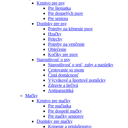
Krmivo pre psy
Pre šteniatka
Pre dospelých psov
Pre seniora
Doplnky pre psy
Potreby na kŕmenie psov
Hračky
Pelechy
Potreby na venčenie
Oblečenie
Kočíky pre psov
Starostlivosť o psy
Starostlivosť o srsť, zuby a pazúriky
Cestovanie so psom
Čistá domácnosť
Výcvikové a športové pomôcky
Zdravie a liečivá
Antiparazitiká
Mačky
Krmivo pre mačky
Pre mačiatka
Pre dospelé mačky
Pre mačky seniorov
Doplnky pre mačky
Krmenie a prislušenstvo