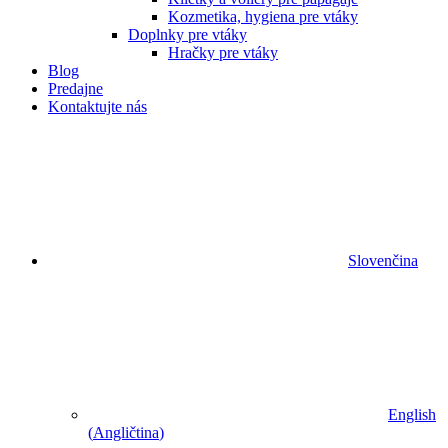
Kozmetika, hygiena pre vtáky
Doplnky pre vtáky
Hračky pre vtáky
Blog
Predajne
Kontaktujte nás
Slovenčina
English
(
Angličtina
)