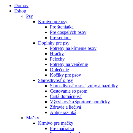
Domov
Eshop
Psy
Krmivo pre psy
Pre šteniatka
Pre dospelých psov
Pre seniora
Doplnky pre psy
Potreby na kŕmenie psov
Hračky
Pelechy
Potreby na venčenie
Oblečenie
Kočíky pre psov
Starostlivosť o psy
Starostlivosť o srsť, zuby a pazúriky
Cestovanie so psom
Čistá domácnosť
Výcvikové a športové pomôcky
Zdravie a liečivá
Antiparazitiká
Mačky
Krmivo pre mačky
Pre mačiatka