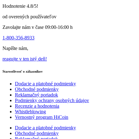
na
Hodnotenie 4.8/5!
stránke
produktu
od overených používateľov
Zavolajte nám v čase 09:00-16:00 h
1-800-356-8933
Napíšte nám,
reagujte v ten istý deň!
Starostlivosť o zákazníkov
Dodacie a platobné podmienky
Obchodné podmienky
Reklamačný poriadok
Podmienky ochrany osobných údajov
Recenzie a hodnotenia
Whistleblowing
Vernostný program HiCoin
Dodacie a platobné podmienky
Obchodné podmienky
Reklamačný poriadok