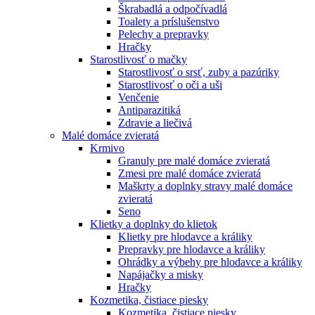
Škrabadlá a odpočívadlá
Toalety а príslušenstvo
Pelechy a prepravky
Hračky
Starostlivosť o mačky
Starostlivosť o srsť, zuby a pazúriky
Starostlivosť o oči a uši
Venčenie
Antiparazitiká
Zdravie a liečivá
Malé domáce zvieratá
Krmivo
Granuly pre malé domáce zvieratá
Zmesi pre malé domáce zvieratá
Maškrty a doplnky stravy malé domáce
zvieratá
Seno
Klietky a doplnky do klietok
Klietky pre hlodavce a králiky
Prepravky pre hlodavce a králiky
Ohrádky a výbehy pre hlodavce a králiky
Napájačky a misky
Hračky
Kozmetika, čistiace piesky
Kozmetika, čistiace piesky