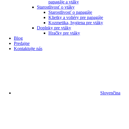
papagáje a vtáky
Starostlivosť o vtáky
Starostlivosť o papagáje
Klietky a voliéry pre papagáje
Kozmetika, hygiena pre vtáky
Doplnky pre vtáky
Hračky pre vtáky
Blog
Predajne
Kontaktujte nás
Slovenčina