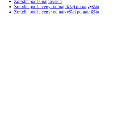
Zoradiť podľa najnovších
Zoradiť podľa ceny: od najnižšej po najvyššiu
Zoradiť podľa ceny: od najvyššej po najnižšiu