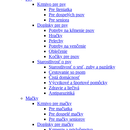
Krmivo pre psy
Pre šteniatka
Pre dospelých psov
Pre seniora
Doplnky pre psy
Potreby na kŕmenie psov
Hračky
Pelechy
Potreby na venčenie
Oblečenie
Kočíky pre psov
Starostlivosť o psy
Starostlivosť o srsť, zuby a pazúriky
Cestovanie so psom
Čistá domácnosť
Výcvikové a športové pomôcky
Zdravie a liečivá
Antiparazitiká
Mačky
Krmivo pre mačky
Pre mačiatka
Pre dospelé mačky
Pre mačky seniorov
Doplnky pre mačky
Krmenie a prislušenstvo