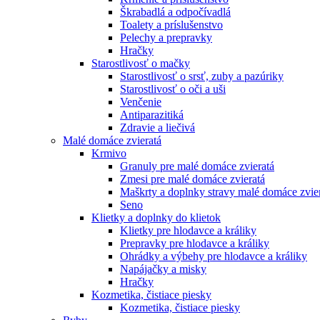
Škrabadlá a odpočívadlá
Toalety а príslušenstvo
Pelechy a prepravky
Hračky
Starostlivosť o mačky
Starostlivosť o srsť, zuby a pazúriky
Starostlivosť o oči a uši
Venčenie
Antiparazitiká
Zdravie a liečivá
Malé domáce zvieratá
Krmivo
Granuly pre malé domáce zvieratá
Zmesi pre malé domáce zvieratá
Maškrty a doplnky stravy malé domáce zvie
Seno
Klietky a doplnky do klietok
Klietky pre hlodavce a králiky
Prepravky pre hlodavce a králiky
Ohrádky a výbehy pre hlodavce a králiky
Napájačky a misky
Hračky
Kozmetika, čistiace piesky
Kozmetika, čistiace piesky