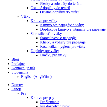
Piesky a substráty do terárií
Ostatné doplňky do terárií
Ostatné doplňky do terárií
Vtáky
Krmivo pre vtáky
Krmivo pre papagáje a vtáky
Doplnkové krmivo a vitamíny pre papagáje 
Starostlivosť o vtáky
Starostlivosť o papagáje
Klietky a voliéry pre papagáje
Kozmetika, hygiena pre vtáky
Doplnky pre vtáky
Hračky pre vtáky
Blog
Predajne
Kontaktujte nás
Slovenčina
English
(
Angličtina
)
Domov
Eshop
Psy
Krmivo pre psy
Pre šteniatka
Pre dospelých psov