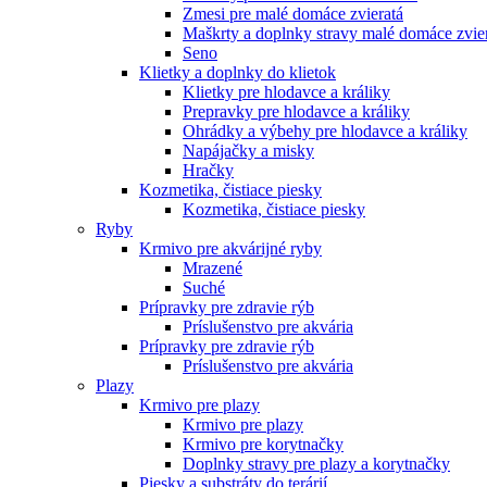
Zmesi pre malé domáce zvieratá
Maškrty a doplnky stravy malé domáce zvie
Seno
Klietky a doplnky do klietok
Klietky pre hlodavce a králiky
Prepravky pre hlodavce a králiky
Ohrádky a výbehy pre hlodavce a králiky
Napájačky a misky
Hračky
Kozmetika, čistiace piesky
Kozmetika, čistiace piesky
Ryby
Krmivo pre akvárijné ryby
Mrazené
Suché
Prípravky pre zdravie rýb
Príslušenstvo pre akvária
Prípravky pre zdravie rýb
Príslušenstvo pre akvária
Plazy
Krmivo pre plazy
Krmivo pre plazy
Krmivo pre korytnačky
Doplnky stravy pre plazy a korytnačky
Piesky a substráty do terárií