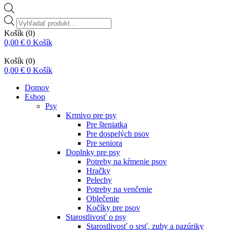
Vyhľadávanie
produktov
Košík
(0)
0,00
€
0
Košík
Košík
(0)
0,00
€
0
Košík
Domov
Eshop
Psy
Krmivo pre psy
Pre šteniatka
Pre dospelých psov
Pre seniora
Doplnky pre psy
Potreby na kŕmenie psov
Hračky
Pelechy
Potreby na venčenie
Oblečenie
Kočíky pre psov
Starostlivosť o psy
Starostlivosť o srsť, zuby a pazúriky