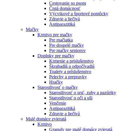
Cestovanie so psom
Čistá domácnosť
Výcvikové a športové pomôcky
Zdravie a liečivá
Antiparazitiká
Mačky
Krmivo pre mačky
Pre mačiatka
Pre dospelé mačky
Pre mačky seniorov
Doplnky pre mačky
Krmenie a prislušenstvo
Škrabadlá a odpočívadlá
Toalety а príslušenstvo
Pelechy a prepravky
Hračky
Starostlivosť o mačky
Starostlivosť o srsť, zuby a pazúriky
Starostlivosť o oči a uši
Venčenie
Antiparazitiká
Zdravie a liečivá
Malé domáce zvieratá
Krmivo
Granuly pre malé domáce zvieratá