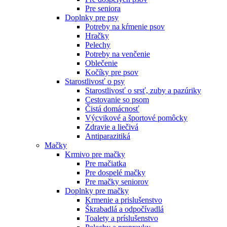
Pre seniora
Doplnky pre psy
Potreby na kŕmenie psov
Hračky
Pelechy
Potreby na venčenie
Oblečenie
Kočíky pre psov
Starostlivosť o psy
Starostlivosť o srsť, zuby a pazúriky
Cestovanie so psom
Čistá domácnosť
Výcvikové a športové pomôcky
Zdravie a liečivá
Antiparazitiká
Mačky
Krmivo pre mačky
Pre mačiatka
Pre dospelé mačky
Pre mačky seniorov
Doplnky pre mačky
Krmenie a prislušenstvo
Škrabadlá a odpočívadlá
Toalety а príslušenstvo