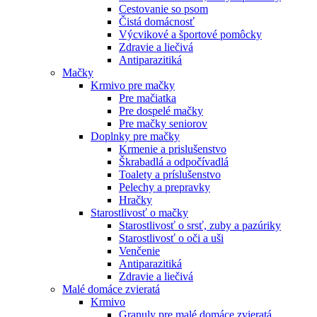
Cestovanie so psom
Čistá domácnosť
Výcvikové a športové pomôcky
Zdravie a liečivá
Antiparazitiká
Mačky
Krmivo pre mačky
Pre mačiatka
Pre dospelé mačky
Pre mačky seniorov
Doplnky pre mačky
Krmenie a prislušenstvo
Škrabadlá a odpočívadlá
Toalety а príslušenstvo
Pelechy a prepravky
Hračky
Starostlivosť o mačky
Starostlivosť o srsť, zuby a pazúriky
Starostlivosť o oči a uši
Venčenie
Antiparazitiká
Zdravie a liečivá
Malé domáce zvieratá
Krmivo
Granuly pre malé domáce zvieratá