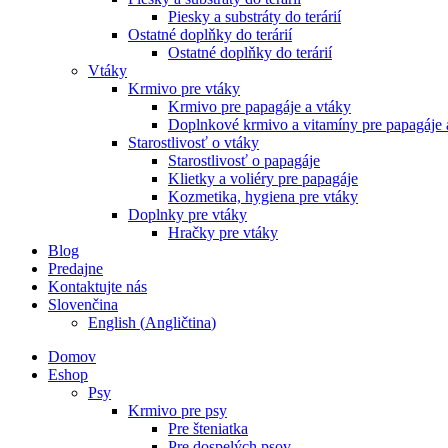
Piesky a substráty do terárií
Ostatné doplňky do terárií
Ostatné doplňky do terárií
Vtáky
Krmivo pre vtáky
Krmivo pre papagáje a vtáky
Doplnkové krmivo a vitamíny pre papagáje 
Starostlivosť o vtáky
Starostlivosť o papagáje
Klietky a voliéry pre papagáje
Kozmetika, hygiena pre vtáky
Doplnky pre vtáky
Hračky pre vtáky
Blog
Predajne
Kontaktujte nás
Slovenčina
English
(
Angličtina
)
Domov
Eshop
Psy
Krmivo pre psy
Pre šteniatka
Pre dospelých psov