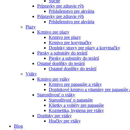
Suché
Prípravky pre zdravie rýb
Príslušenstvo pre akvária
Prípravky pre zdravie rýb
Príslušenstvo pre akvária
Plazy
Krmivo pre plazy
Krmivo pre plazy
Krmivo pre korytnačky
Doplnky stravy pre plazy a korytnačky
Piesky a substráty do terárií
Piesky a substráty do terárií
Ostatné doplňky do terárií
Ostatné doplňky do terárií
Vtáky
Krmivo pre vtáky
Krmivo pre papagáje a vtáky
Doplnkové krmivo a vitamíny pre papagáje 
Starostlivosť o vtáky
Starostlivosť o papagáje
Klietky a voliéry pre papagáje
Kozmetika, hygiena pre vtáky
Doplnky pre vtáky
Hračky pre vtáky
Blog