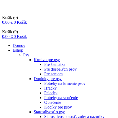
Košík
(0)
0,00
€
0
Košík
Košík
(0)
0,00
€
0
Košík
Domov
Eshop
Psy
Krmivo pre psy
Pre šteniatka
Pre dospelých psov
Pre seniora
Doplnky pre psy
Potreby na kŕmenie psov
Hračky
Pelechy
Potreby na venčenie
Oblečenie
Kočíky pre psov
Starostlivosť o psy
Starostlivosť o srsť, zuby a pazúriky