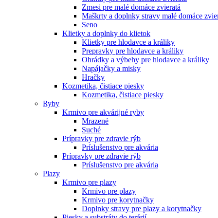
Zmesi pre malé domáce zvieratá
Maškrty a doplnky stravy malé domáce zvie
Seno
Klietky a doplnky do klietok
Klietky pre hlodavce a králiky
Prepravky pre hlodavce a králiky
Ohrádky a výbehy pre hlodavce a králiky
Napájačky a misky
Hračky
Kozmetika, čistiace piesky
Kozmetika, čistiace piesky
Ryby
Krmivo pre akvárijné ryby
Mrazené
Suché
Prípravky pre zdravie rýb
Príslušenstvo pre akvária
Prípravky pre zdravie rýb
Príslušenstvo pre akvária
Plazy
Krmivo pre plazy
Krmivo pre plazy
Krmivo pre korytnačky
Doplnky stravy pre plazy a korytnačky
Piesky a substráty do terárií