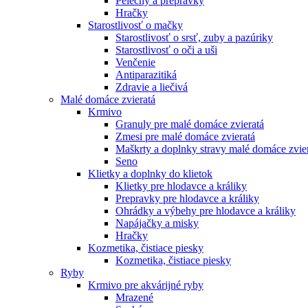
Pelechy a prepravky
Hračky
Starostlivosť o mačky
Starostlivosť o srsť, zuby a pazúriky
Starostlivosť o oči a uši
Venčenie
Antiparazitiká
Zdravie a liečivá
Malé domáce zvieratá
Krmivo
Granuly pre malé domáce zvieratá
Zmesi pre malé domáce zvieratá
Maškrty a doplnky stravy malé domáce zvie
Seno
Klietky a doplnky do klietok
Klietky pre hlodavce a králiky
Prepravky pre hlodavce a králiky
Ohrádky a výbehy pre hlodavce a králiky
Napájačky a misky
Hračky
Kozmetika, čistiace piesky
Kozmetika, čistiace piesky
Ryby
Krmivo pre akvárijné ryby
Mrazené