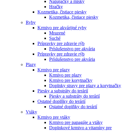
Napájačky a misky
Hračky
Kozmetika, čistiace piesky
Kozmetika, čistiace piesky
Ryby
Krmivo pre akvárijné ryby
Mrazené
Suché
Prípravky pre zdravie rýb
Príslušenstvo pre akvária
Prípravky pre zdravie rýb
Príslušenstvo pre akvária
Plazy
Krmivo pre plazy
Krmivo pre plazy
Krmivo pre korytnačky
Doplnky stravy pre plazy a korytnačky
Piesky a substráty do terárií
Piesky a substráty do terárií
Ostatné doplňky do terárií
Ostatné doplňky do terárií
Vtáky
Krmivo pre vtáky
Krmivo pre papagáje a vtáky
Doplnkové krmivo a vitamíny pre