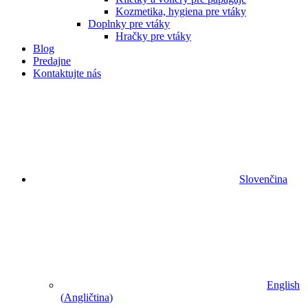
Kozmetika, hygiena pre vtáky
Doplnky pre vtáky
Hračky pre vtáky
Blog
Predajne
Kontaktujte nás
Slovenčina
English
(
Angličtina
)