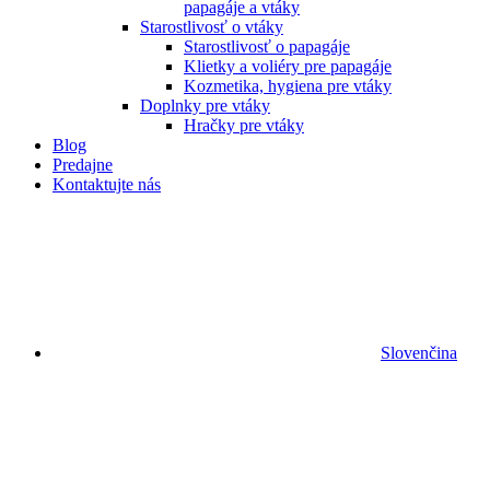
papagáje a vtáky
Starostlivosť o vtáky
Starostlivosť o papagáje
Klietky a voliéry pre papagáje
Kozmetika, hygiena pre vtáky
Doplnky pre vtáky
Hračky pre vtáky
Blog
Predajne
Kontaktujte nás
Slovenčina