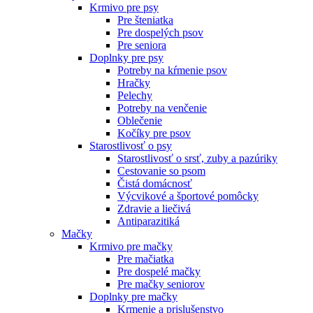
Krmivo pre psy
Pre šteniatka
Pre dospelých psov
Pre seniora
Doplnky pre psy
Potreby na kŕmenie psov
Hračky
Pelechy
Potreby na venčenie
Oblečenie
Kočíky pre psov
Starostlivosť o psy
Starostlivosť o srsť, zuby a pazúriky
Cestovanie so psom
Čistá domácnosť
Výcvikové a športové pomôcky
Zdravie a liečivá
Antiparazitiká
Mačky
Krmivo pre mačky
Pre mačiatka
Pre dospelé mačky
Pre mačky seniorov
Doplnky pre mačky
Krmenie a prislušenstvo