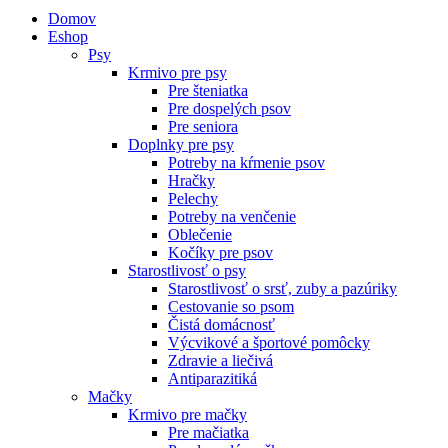
Domov
Eshop
Psy
Krmivo pre psy
Pre šteniatka
Pre dospelých psov
Pre seniora
Doplnky pre psy
Potreby na kŕmenie psov
Hračky
Pelechy
Potreby na venčenie
Oblečenie
Kočíky pre psov
Starostlivosť o psy
Starostlivosť o srsť, zuby a pazúriky
Cestovanie so psom
Čistá domácnosť
Výcvikové a športové pomôcky
Zdravie a liečivá
Antiparazitiká
Mačky
Krmivo pre mačky
Pre mačiatka