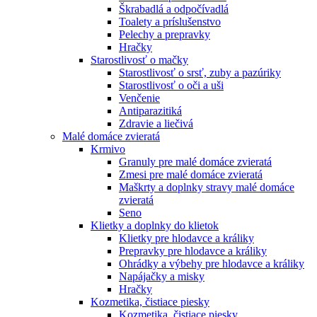
Škrabadlá a odpočívadlá
Toalety а príslušenstvo
Pelechy a prepravky
Hračky
Starostlivosť o mačky
Starostlivosť o srsť, zuby a pazúriky
Starostlivosť o oči a uši
Venčenie
Antiparazitiká
Zdravie a liečivá
Malé domáce zvieratá
Krmivo
Granuly pre malé domáce zvieratá
Zmesi pre malé domáce zvieratá
Maškrty a doplnky stravy malé domáce
zvieratá
Seno
Klietky a doplnky do klietok
Klietky pre hlodavce a králiky
Prepravky pre hlodavce a králiky
Ohrádky a výbehy pre hlodavce a králiky
Napájačky a misky
Hračky
Kozmetika, čistiace piesky
Kozmetika, čistiace piesky