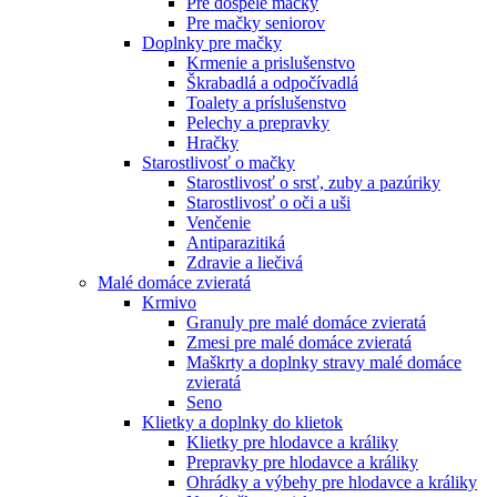
Pre dospelé mačky
Pre mačky seniorov
Doplnky pre mačky
Krmenie a prislušenstvo
Škrabadlá a odpočívadlá
Toalety а príslušenstvo
Pelechy a prepravky
Hračky
Starostlivosť o mačky
Starostlivosť o srsť, zuby a pazúriky
Starostlivosť o oči a uši
Venčenie
Antiparazitiká
Zdravie a liečivá
Malé domáce zvieratá
Krmivo
Granuly pre malé domáce zvieratá
Zmesi pre malé domáce zvieratá
Maškrty a doplnky stravy malé domáce
zvieratá
Seno
Klietky a doplnky do klietok
Klietky pre hlodavce a králiky
Prepravky pre hlodavce a králiky
Ohrádky a výbehy pre hlodavce a králiky