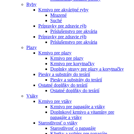
Ryby
Krmivo pre akvárijné ryby
Mrazené
Suché
Prípravky pre zdravie rýb
Príslušenstvo pre akvária
Prípravky pre zdravie rýb
Príslušenstvo pre akvária
Plazy
Krmivo pre plazy
Krmivo pre plazy
Krmivo pre korytnačky
Doplnky stravy pre plazy a korytnačky
Piesky a substráty do terárií
Piesky a substráty do terárií
Ostatné doplňky do terárií
Ostatné doplňky do terárií
Vtáky
Krmivo pre vtáky
Krmivo pre papagáje a vtáky
Doplnkové krmivo a vitamíny pre
papagáje a vtáky
Starostlivosť o vtáky
Starostlivosť o papagáje
Klietky a voliéry pre papagáje