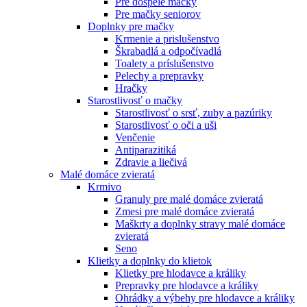
Pre dospelé mačky
Pre mačky seniorov
Doplnky pre mačky
Krmenie a prislušenstvo
Škrabadlá a odpočívadlá
Toalety а príslušenstvo
Pelechy a prepravky
Hračky
Starostlivosť o mačky
Starostlivosť o srsť, zuby a pazúriky
Starostlivosť o oči a uši
Venčenie
Antiparazitiká
Zdravie a liečivá
Malé domáce zvieratá
Krmivo
Granuly pre malé domáce zvieratá
Zmesi pre malé domáce zvieratá
Maškrty a doplnky stravy malé domáce
zvieratá
Seno
Klietky a doplnky do klietok
Klietky pre hlodavce a králiky
Prepravky pre hlodavce a králiky
Ohrádky a výbehy pre hlodavce a králiky