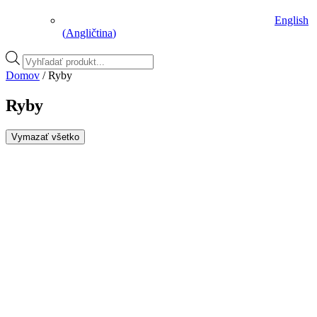
English
(
Angličtina
)
Vyhľadávanie
produktov
Domov
/ Ryby
Ryby
Vymazať všetko