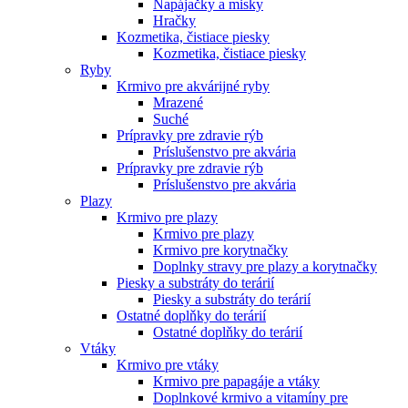
Napájačky a misky
Hračky
Kozmetika, čistiace piesky
Kozmetika, čistiace piesky
Ryby
Krmivo pre akvárijné ryby
Mrazené
Suché
Prípravky pre zdravie rýb
Príslušenstvo pre akvária
Prípravky pre zdravie rýb
Príslušenstvo pre akvária
Plazy
Krmivo pre plazy
Krmivo pre plazy
Krmivo pre korytnačky
Doplnky stravy pre plazy a korytnačky
Piesky a substráty do terárií
Piesky a substráty do terárií
Ostatné doplňky do terárií
Ostatné doplňky do terárií
Vtáky
Krmivo pre vtáky
Krmivo pre papagáje a vtáky
Doplnkové krmivo a vitamíny pre