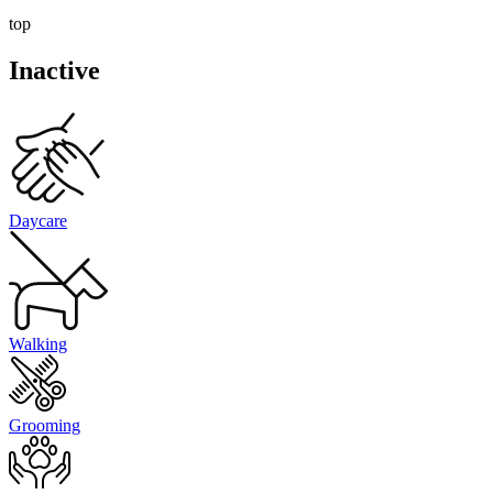
top
Inactive
Daycare
Walking
Grooming