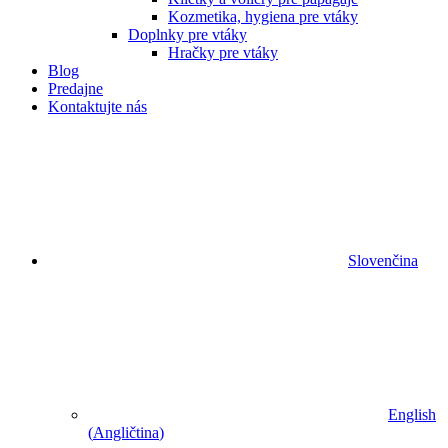
Kozmetika, hygiena pre vtáky
Doplnky pre vtáky
Hračky pre vtáky
Blog
Predajne
Kontaktujte nás
Slovenčina
English
(
Angličtina
)