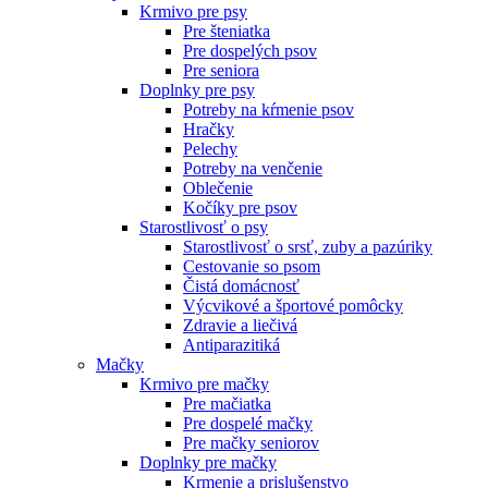
Krmivo pre psy
Pre šteniatka
Pre dospelých psov
Pre seniora
Doplnky pre psy
Potreby na kŕmenie psov
Hračky
Pelechy
Potreby na venčenie
Oblečenie
Kočíky pre psov
Starostlivosť o psy
Starostlivosť o srsť, zuby a pazúriky
Cestovanie so psom
Čistá domácnosť
Výcvikové a športové pomôcky
Zdravie a liečivá
Antiparazitiká
Mačky
Krmivo pre mačky
Pre mačiatka
Pre dospelé mačky
Pre mačky seniorov
Doplnky pre mačky
Krmenie a prislušenstvo