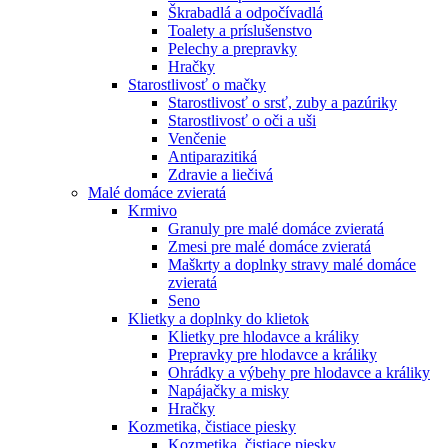
Škrabadlá a odpočívadlá
Toalety а príslušenstvo
Pelechy a prepravky
Hračky
Starostlivosť o mačky
Starostlivosť o srsť, zuby a pazúriky
Starostlivosť o oči a uši
Venčenie
Antiparazitiká
Zdravie a liečivá
Malé domáce zvieratá
Krmivo
Granuly pre malé domáce zvieratá
Zmesi pre malé domáce zvieratá
Maškrty a doplnky stravy malé domáce
zvieratá
Seno
Klietky a doplnky do klietok
Klietky pre hlodavce a králiky
Prepravky pre hlodavce a králiky
Ohrádky a výbehy pre hlodavce a králiky
Napájačky a misky
Hračky
Kozmetika, čistiace piesky
Kozmetika, čistiace piesky