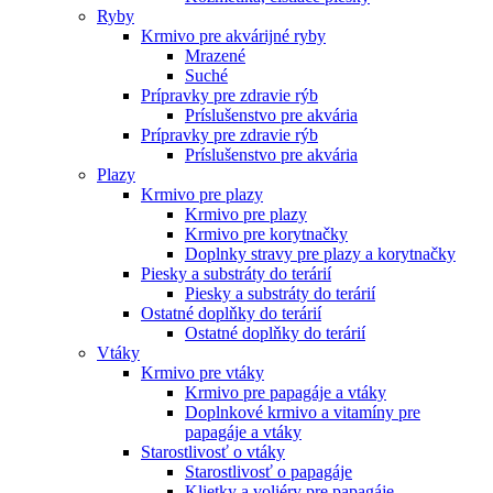
Ryby
Krmivo pre akvárijné ryby
Mrazené
Suché
Prípravky pre zdravie rýb
Príslušenstvo pre akvária
Prípravky pre zdravie rýb
Príslušenstvo pre akvária
Plazy
Krmivo pre plazy
Krmivo pre plazy
Krmivo pre korytnačky
Doplnky stravy pre plazy a korytnačky
Piesky a substráty do terárií
Piesky a substráty do terárií
Ostatné doplňky do terárií
Ostatné doplňky do terárií
Vtáky
Krmivo pre vtáky
Krmivo pre papagáje a vtáky
Doplnkové krmivo a vitamíny pre
papagáje a vtáky
Starostlivosť o vtáky
Starostlivosť o papagáje
Klietky a voliéry pre papagáje