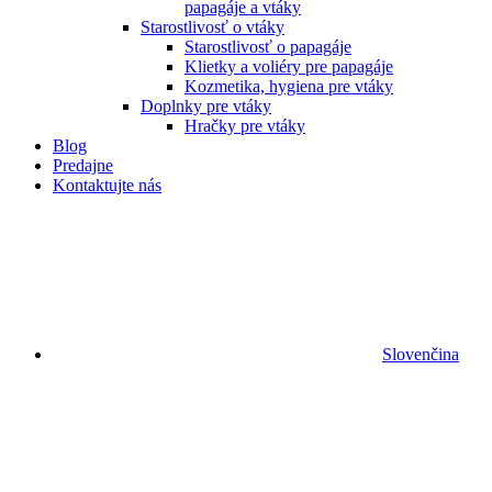
papagáje a vtáky
Starostlivosť o vtáky
Starostlivosť o papagáje
Klietky a voliéry pre papagáje
Kozmetika, hygiena pre vtáky
Doplnky pre vtáky
Hračky pre vtáky
Blog
Predajne
Kontaktujte nás
Slovenčina