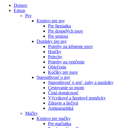
Domov
Eshop
Psy
Krmivo pre psy
Pre šteniatka
Pre dospelých psov
Pre seniora
Doplnky pre psy
Potreby na kŕmenie psov
Hračky
Pelechy
Potreby na venčenie
Oblečenie
Kočíky pre psov
Starostlivosť o psy
Starostlivosť o srsť, zuby a pazúriky
Cestovanie so psom
Čistá domácnosť
Výcvikové a športové pomôcky
Zdravie a liečivá
Antiparazitiká
Mačky
Krmivo pre mačky
Pre mačiatka