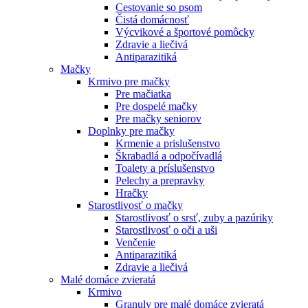
Cestovanie so psom
Čistá domácnosť
Výcvikové a športové pomôcky
Zdravie a liečivá
Antiparazitiká
Mačky
Krmivo pre mačky
Pre mačiatka
Pre dospelé mačky
Pre mačky seniorov
Doplnky pre mačky
Krmenie a prislušenstvo
Škrabadlá a odpočívadlá
Toalety а príslušenstvo
Pelechy a prepravky
Hračky
Starostlivosť o mačky
Starostlivosť o srsť, zuby a pazúriky
Starostlivosť o oči a uši
Venčenie
Antiparazitiká
Zdravie a liečivá
Malé domáce zvieratá
Krmivo
Granuly pre malé domáce zvieratá