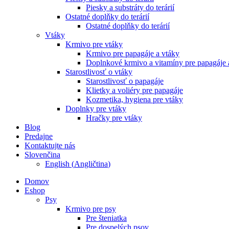
Piesky a substráty do terárií
Ostatné doplňky do terárií
Ostatné doplňky do terárií
Vtáky
Krmivo pre vtáky
Krmivo pre papagáje a vtáky
Doplnkové krmivo a vitamíny pre papagáje 
Starostlivosť o vtáky
Starostlivosť o papagáje
Klietky a voliéry pre papagáje
Kozmetika, hygiena pre vtáky
Doplnky pre vtáky
Hračky pre vtáky
Blog
Predajne
Kontaktujte nás
Slovenčina
English
(
Angličtina
)
Domov
Eshop
Psy
Krmivo pre psy
Pre šteniatka
Pre dospelých psov