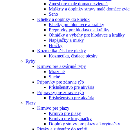
Zmesi pre malé domáce zvieratá
Maškrty a doplnky stravy malé domáce zvie
Seno
Klietky a doplnky do klietok
Klietky pre hlodavce a králiky
Prepravky pre hlodavce a králiky
Ohrádky a výbehy pre hlodavce a králiky
Napájačky a misky
Hračky
Kozmetika, čistiace piesky
Kozmetika, čistiace piesky
Ryby
Krmivo pre akvárijné ryby
Mrazené
Suché
Prípravky pre zdravie rýb
Príslušenstvo pre akvária
Prípravky pre zdravie rýb
Príslušenstvo pre akvária
Plazy
Krmivo pre plazy
Krmivo pre plazy
Krmivo pre korytnačky
Doplnky stravy pre plazy a korytnačky
Piesky a substráty do terárií