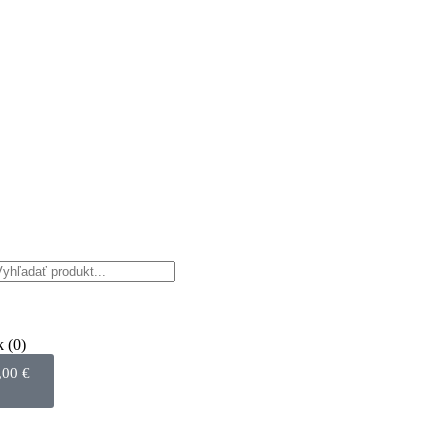
k
(0)
,00
€