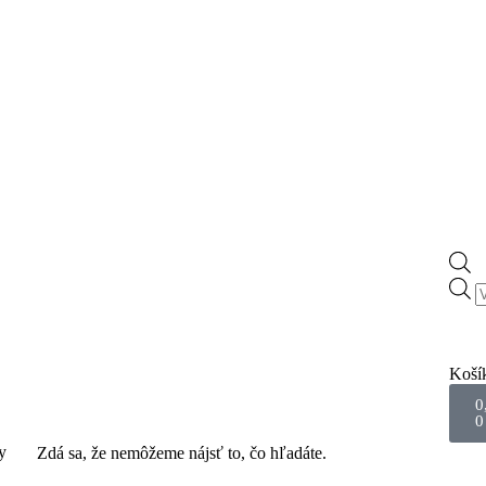
Koší
0
0
y
Zdá sa, že nemôžeme nájsť to, čo hľadáte.