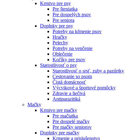
Krmivo pre psy
Pre šteniatka
Pre dospelých psov
Pre seniora
Doplnky pre psy
Potreby na kŕmenie psov
Hračky
Pelechy
Potreby na venčenie
Oblečenie
Kočíky pre psov
Starostlivosť o psy
Starostlivosť o srsť, zuby a pazúriky
Cestovanie so psom
Čistá domácnosť
Výcvikové a športové pomôcky
Zdravie a liečivá
Antiparazitiká
Mačky
Krmivo pre mačky
Pre mačiatka
Pre dospelé mačky
Pre mačky seniorov
Doplnky pre mačky
Krmenie a prislušenstvo