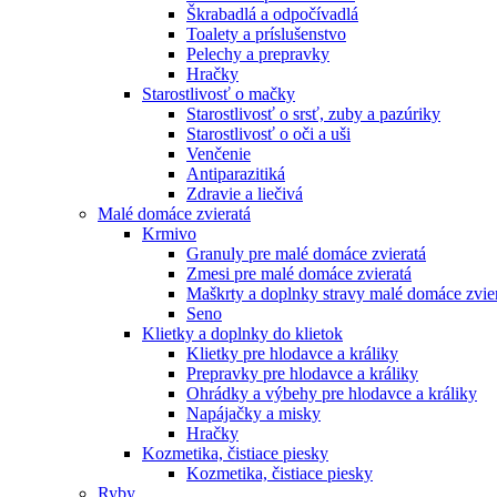
Škrabadlá a odpočívadlá
Toalety а príslušenstvo
Pelechy a prepravky
Hračky
Starostlivosť o mačky
Starostlivosť o srsť, zuby a pazúriky
Starostlivosť o oči a uši
Venčenie
Antiparazitiká
Zdravie a liečivá
Malé domáce zvieratá
Krmivo
Granuly pre malé domáce zvieratá
Zmesi pre malé domáce zvieratá
Maškrty a doplnky stravy malé domáce zvie
Seno
Klietky a doplnky do klietok
Klietky pre hlodavce a králiky
Prepravky pre hlodavce a králiky
Ohrádky a výbehy pre hlodavce a králiky
Napájačky a misky
Hračky
Kozmetika, čistiace piesky
Kozmetika, čistiace piesky
Ryby