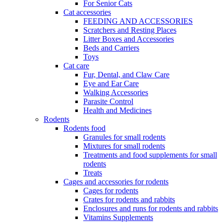
For Senior Cats
Cat accessories
FEEDING AND ACCESSORIES
Scratchers and Resting Places
Litter Boxes and Accessories
Beds and Carriers
Toys
Cat care
Fur, Dental, and Claw Care
Eye and Ear Care
Walking Accessories
Parasite Control
Health and Medicines
Rodents
Rodents food
Granules for small rodents
Mixtures for small rodents
Treatments and food supplements for small
rodents
Treats
Cages and accessories for rodents
Cages for rodents
Сrates for rodents and rabbits
Enclosures and runs for rodents and rabbits
Vitamins Supplements