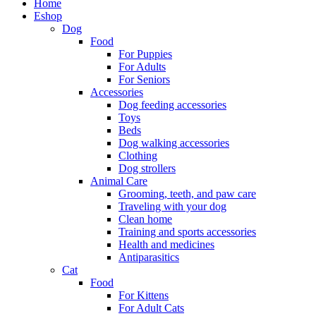
Home
Eshop
Dog
Food
For Puppies
For Adults
For Seniors
Accessories
Dog feeding accessories
Toys
Beds
Dog walking accessories
Clothing
Dog strollers
Animal Care
Grooming, teeth, and paw care
Traveling with your dog
Clean home
Training and sports accessories
Health and medicines
Antiparasitics
Cat
Food
For Kittens
For Adult Cats