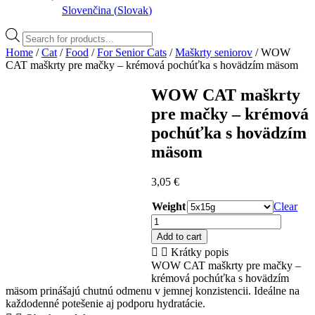
Slovenčina
(
Slovak
)
Products
search
Home
/
Cat
/
Food
/
For Senior Cats
/
Maškrty seniorov
/ WOW
CAT maškrty pre mačky – krémová pochúťka s hovädzím mäsom
WOW CAT maškrty
pre mačky – krémová
pochúťka s hovädzím
mäsom
3,05
€
Weight
Clear
WOW
CAT
Add to cart
maškrty
Krátky popis
pre
WOW CAT maškrty pre mačky –
mačky
krémová pochúťka s hovädzím
-
mäsom prinášajú chutnú odmenu v jemnej konzistencii. Ideálne na
krémová
každodenné potešenie aj podporu hydratácie.
pochúťka