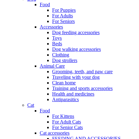
Food
For Puppies
For Adults
For Seniors
Accessories
Dog feeding accessories
Toys
Beds
Dog walking accessories
Clothing
Dog strollers
Animal Care
Grooming, teeth, and paw care
Traveling with your dog
Clean home
Training and sports accessories
Health and medicines
Antiparasitics
Cat
Food
For Kittens
For Adult Cats
For Senior Cats
Cat accessories
FEEDING AND ACCESSORIES