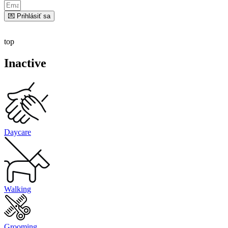
💌 Prihlásiť sa
top
Inactive
Daycare
Walking
Grooming