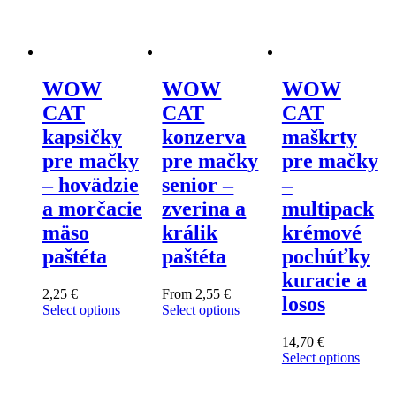
WOW
WOW
WOW
CAT
CAT
CAT
kapsičky
konzerva
maškrty
pre mačky
pre mačky
pre mačky
– hovädzie
senior –
–
a morčacie
zverina a
multipack
mäso
králik
krémové
paštéta
paštéta
pochúťky
kuracie a
2,25
€
From
2,55
€
losos
Select options
Select options
This
This
product
product
14,70
€
has
has
Select options
multiple
multiple
This
variants.
variants.
product