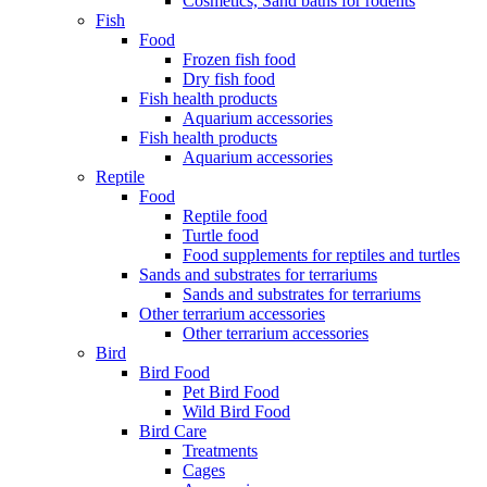
Cosmetics, Sand baths for rodents
Fish
Food
Frozen fish food
Dry fish food
Fish health products
Aquarium accessories
Fish health products
Aquarium accessories
Reptile
Food
Reptile food
Turtle food
Food supplements for reptiles and turtles
Sands and substrates for terrariums
Sands and substrates for terrariums
Other terrarium accessories
Other terrarium accessories
Bird
Bird Food
Pet Bird Food
Wild Bird Food
Bird Care
Treatments
Cages