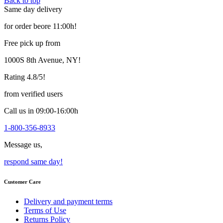
Back to top
variants.
Same day delivery
The
options
for order beore 11:00h!
may
be
Free pick up from
chosen
on
1000S 8th Avenue, NY!
the
product
Rating 4.8/5!
page
from verified users
Call us in 09:00-16:00h
1-800-356-8933
Message us,
respond same day!
Customer Care
Delivery and payment terms
Terms of Use
Returns Policy