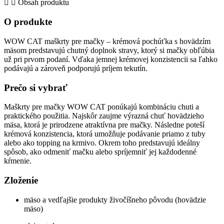
Obsah produktu
s
hovädzím
O produkte
mäsom
quantity
WOW CAT maškrty pre mačky – krémová pochúťka s hovädzím
mäsom predstavujú chutný doplnok stravy, ktorý si mačky obľúbia
už pri prvom podaní. Vďaka jemnej krémovej konzistencii sa ľahko
podávajú a zároveň podporujú príjem tekutín.
Prečo si vybrať
Maškrty pre mačky WOW CAT ponúkajú kombináciu chuti a
praktického použitia. Najskôr zaujme výrazná chuť hovädzieho
mäsa, ktorá je prirodzene atraktívna pre mačky. Následne poteší
krémová konzistencia, ktorá umožňuje podávanie priamo z tuby
alebo ako topping na krmivo. Okrem toho predstavujú ideálny
spôsob, ako odmeniť mačku alebo spríjemniť jej každodenné
kŕmenie.
Zloženie
mäso a vedľajšie produkty živočíšneho pôvodu (hovädzie
mäso)