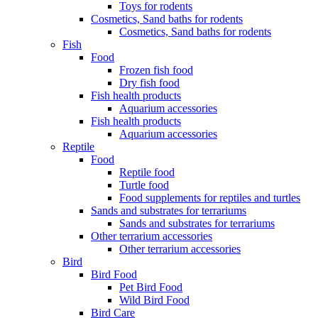
Toys for rodents
Cosmetics, Sand baths for rodents
Cosmetics, Sand baths for rodents
Fish
Food
Frozen fish food
Dry fish food
Fish health products
Aquarium accessories
Fish health products
Aquarium accessories
Reptile
Food
Reptile food
Turtle food
Food supplements for reptiles and turtles
Sands and substrates for terrariums
Sands and substrates for terrariums
Other terrarium accessories
Other terrarium accessories
Bird
Bird Food
Pet Bird Food
Wild Bird Food
Bird Care