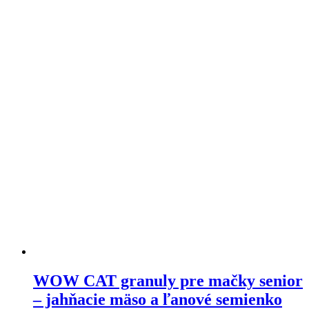
multiple
variants.
The
options
may
be
chosen
on
the
product
page
WOW CAT granuly pre mačky senior
– jahňacie mäso a ľanové semienko