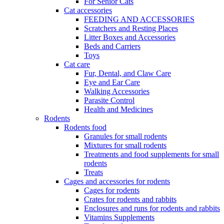
For Senior Cats
Cat accessories
FEEDING AND ACCESSORIES
Scratchers and Resting Places
Litter Boxes and Accessories
Beds and Carriers
Toys
Cat care
Fur, Dental, and Claw Care
Eye and Ear Care
Walking Accessories
Parasite Control
Health and Medicines
Rodents
Rodents food
Granules for small rodents
Mixtures for small rodents
Treatments and food supplements for small
rodents
Treats
Cages and accessories for rodents
Cages for rodents
Сrates for rodents and rabbits
Enclosures and runs for rodents and rabbits
Vitamins Supplements