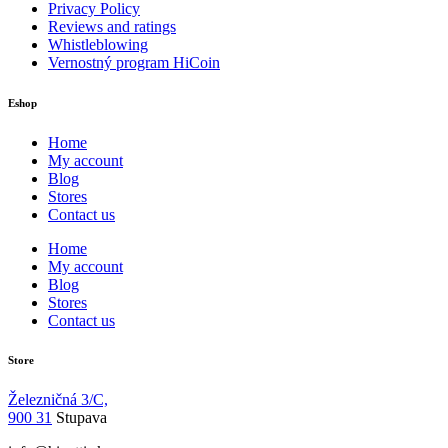
Privacy Policy
Reviews and ratings
Whistleblowing
Vernostný program HiCoin
Eshop
Home
My account
Blog
Stores
Contact us
Home
My account
Blog
Stores
Contact us
Store
Železničná 3/C,
900 31
Stupava