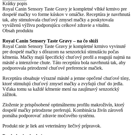
Sensory
Krátky popis
Taste
Royal Canin Sensory Taste Gravy je kompletné vlhké krmivo pre
Gravy
dospelé mačky vo forme kúskov v omáčke. Receptúra je navrhnutá
–
tak, aby stimulovala chuťový zmysel mačky a poskytovala
kapsičky
vyváženú výživu podporujúcu celkové zdravie a vitalitu.
pre
Obsah produktu
dospelé
mačky
Royal Canin Sensory Taste Gravy – na čo slúži
quantity
Royal Canin Sensory Taste Gravy je kompletné krmivo vyvinuté
pre dospelé mačky s dôrazom na senzorickú stimuláciu počas
kŕmenia. Mačky majú špecifický chuťový profil a reagujú najmä na
mäsité a intenzívne chute. Táto receptúra bola navrhnutá tak, aby
podporovala prirodzené chuťové preferencie mačiek.
Receptúra obsahuje výrazné mäsité a jemne opečené chuťové tóny,
ktoré stimulujú chuťový zmysel mačky a zvyšujú chuť do jedla.
Vďaka tomu sa každé kŕmenie mení na zaujímavý senzorický
zážitok.
Zloženie je prispôsobené optimálnemu profilu makroživín, ktorý
dospelé mačky prirodzene preferujú. Kombinácia živín zároveň
pomáha podporovať zdravie močového systému.
Produkt nie je liek ani veterinárny liečivý prípravok.