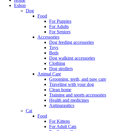
Home
Eshop
Dog
Food
For Puppies
For Adults
For Seniors
Accessories
Dog feeding accessories
Toys
Beds
Dog walking accessories
Clothing
Dog strollers
Animal Care
Grooming, teeth, and paw care
Traveling with your dog
Clean home
Training and sports accessories
Health and medicines
Antiparasitics
Cat
Food
For Kittens
For Adult Cats