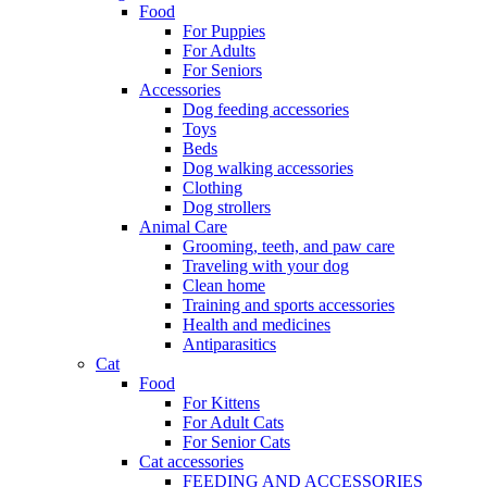
Food
For Puppies
For Adults
For Seniors
Accessories
Dog feeding accessories
Toys
Beds
Dog walking accessories
Clothing
Dog strollers
Animal Care
Grooming, teeth, and paw care
Traveling with your dog
Clean home
Training and sports accessories
Health and medicines
Antiparasitics
Cat
Food
For Kittens
For Adult Cats
For Senior Cats
Cat accessories
FEEDING AND ACCESSORIES