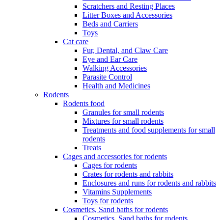
Scratchers and Resting Places
Litter Boxes and Accessories
Beds and Carriers
Toys
Cat care
Fur, Dental, and Claw Care
Eye and Ear Care
Walking Accessories
Parasite Control
Health and Medicines
Rodents
Rodents food
Granules for small rodents
Mixtures for small rodents
Treatments and food supplements for small
rodents
Treats
Cages and accessories for rodents
Cages for rodents
Сrates for rodents and rabbits
Enclosures and runs for rodents and rabbits
Vitamins Supplements
Toys for rodents
Cosmetics, Sand baths for rodents
Cosmetics, Sand baths for rodents