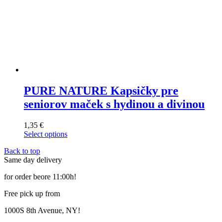
PURE NATURE Kapsičky pre
seniorov maček s hydinou a divinou
1,35
€
Select options
This
Back to top
product
Same day delivery
has
multiple
for order beore 11:00h!
variants.
The
Free pick up from
options
may
1000S 8th Avenue, NY!
be