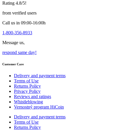
chosen
Rating 4.8/5!
on
the
from verified users
product
page
Call us in 09:00-16:00h
1-800-356-8933
Message us,
respond same day!
Customer Care
Delivery and payment terms
Terms of Use
Returns Policy
Privacy Policy
Reviews and ratings
Whistleblowing
Vernostný program HiCoin
Delivery and payment terms
Terms of Use
Returns Policy