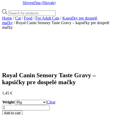
Slovenčina
(
Slovak
)
Products
search
Home
/
Cat
/
Food
/
For Adult Cats
/
Kapsičky pre dospelé
mačky
/ Royal Canin Sensory Taste Gravy – kapsičky pre dospelé
mačky
Royal Canin Sensory Taste Gravy –
kapsičky pre dospelé mačky
1,45
€
Weight
Clear
Royal
Canin
Add to cart