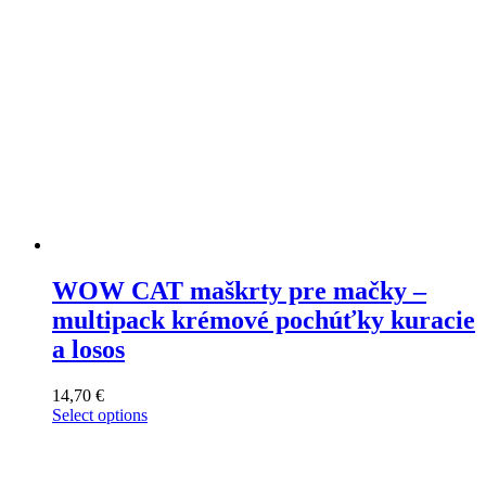
WOW CAT maškrty pre mačky –
multipack krémové pochúťky kuracie
a losos
14,70
€
Select options
This
product
has