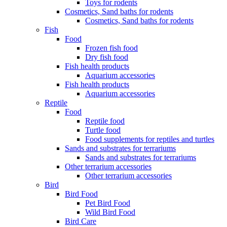
Toys for rodents
Cosmetics, Sand baths for rodents
Cosmetics, Sand baths for rodents
Fish
Food
Frozen fish food
Dry fish food
Fish health products
Aquarium accessories
Fish health products
Aquarium accessories
Reptile
Food
Reptile food
Turtle food
Food supplements for reptiles and turtles
Sands and substrates for terrariums
Sands and substrates for terrariums
Other terrarium accessories
Other terrarium accessories
Bird
Bird Food
Pet Bird Food
Wild Bird Food
Bird Care