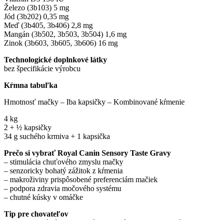
Železo (3b103) 5 mg
Jód (3b202) 0,35 mg
Meď (3b405, 3b406) 2,8 mg
Mangán (3b502, 3b503, 3b504) 1,6 mg
Zinok (3b603, 3b605, 3b606) 16 mg
Technologické doplnkové látky
bez špecifikácie výrobcu
Kŕmna tabuľka
Hmotnosť mačky – Iba kapsičky – Kombinované kŕmenie
4 kg
2 + ½ kapsičky
34 g suchého krmiva + 1 kapsička
Prečo si vybrať Royal Canin Sensory Taste Gravy
– stimulácia chuťového zmyslu mačky
– senzoricky bohatý zážitok z kŕmenia
– makroživiny prispôsobené preferenciám mačiek
– podpora zdravia močového systému
– chutné kúsky v omáčke
Tip pre chovateľov