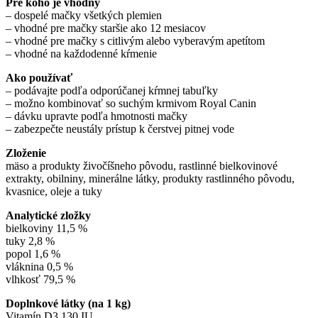
Pre koho je vhodný
– dospelé mačky všetkých plemien
– vhodné pre mačky staršie ako 12 mesiacov
– vhodné pre mačky s citlivým alebo vyberavým apetítom
– vhodné na každodenné kŕmenie
Ako používať
– podávajte podľa odporúčanej kŕmnej tabuľky
– možno kombinovať so suchým krmivom Royal Canin
– dávku upravte podľa hmotnosti mačky
– zabezpečte neustály prístup k čerstvej pitnej vode
Zloženie
mäso a produkty živočíšneho pôvodu, rastlinné bielkovinové
extrakty, obilniny, minerálne látky, produkty rastlinného pôvodu,
kvasnice, oleje a tuky
Analytické zložky
bielkoviny 11,5 %
tuky 2,8 %
popol 1,6 %
vláknina 0,5 %
vlhkosť 79,5 %
Doplnkové látky (na 1 kg)
Vitamín D3 130 IU