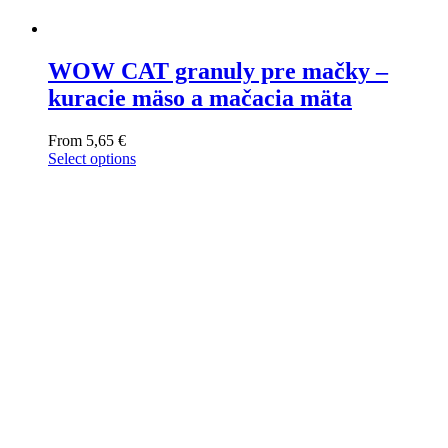
WOW CAT granuly pre mačky –
kuracie mäso a mačacia mäta
From
5,65
€
Select options
This
product
has
multiple
variants.
The
options
may
be
chosen
on
the
product
page