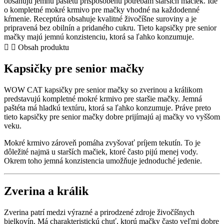
obsahujú jemnú paštétu prispôsobenú potrebám starších mačiek. Ide
mačky
o kompletné mokré krmivo pre mačky vhodné na každodenné
–
kŕmenie. Receptúra obsahuje kvalitné živočíšne suroviny a je
zverina
pripravená bez obilnín a pridaného cukru. Tieto kapsičky pre senior
a
mačky majú jemnú konzistenciu, ktorá sa ľahko konzumuje.
králik
Obsah produktu
paštéta
quantity
Kapsičky pre senior mačky
WOW CAT kapsičky pre senior mačky so zverinou a králikom
predstavujú kompletné mokré krmivo pre staršie mačky. Jemná
paštéta má hladkú textúru, ktorá sa ľahko konzumuje. Práve preto
tieto kapsičky pre senior mačky dobre prijímajú aj mačky vo vyššom
veku.
Mokré krmivo zároveň pomáha zvyšovať príjem tekutín. To je
dôležité najmä u starších mačiek, ktoré často pijú menej vody.
Okrem toho jemná konzistencia umožňuje jednoduché jedenie.
Zverina a králik
Zverina patrí medzi výrazné a prirodzené zdroje živočíšnych
bielkovín. Má charakteristickú chuť, ktorú mačky často veľmi dobre