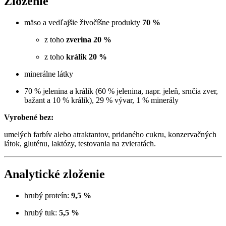
Zloženie
mäso a vedľajšie živočíšne produkty
70 %
z toho
zverina 20 %
z toho
králik 20 %
minerálne látky
70 % jelenina a králik (60 % jelenina, napr. jeleň, srnčia zver,
bažant a 10 % králik), 29 % vývar, 1 % minerály
Vyrobené bez:
umelých farbív alebo atraktantov, pridaného cukru, konzervačných
látok, gluténu, laktózy, testovania na zvieratách.
Analytické zloženie
hrubý proteín:
9,5 %
hrubý tuk:
5,5 %