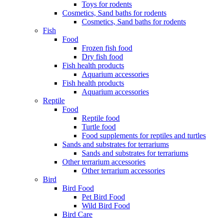
Toys for rodents
Cosmetics, Sand baths for rodents
Cosmetics, Sand baths for rodents
Fish
Food
Frozen fish food
Dry fish food
Fish health products
Aquarium accessories
Fish health products
Aquarium accessories
Reptile
Food
Reptile food
Turtle food
Food supplements for reptiles and turtles
Sands and substrates for terrariums
Sands and substrates for terrariums
Other terrarium accessories
Other terrarium accessories
Bird
Bird Food
Pet Bird Food
Wild Bird Food
Bird Care