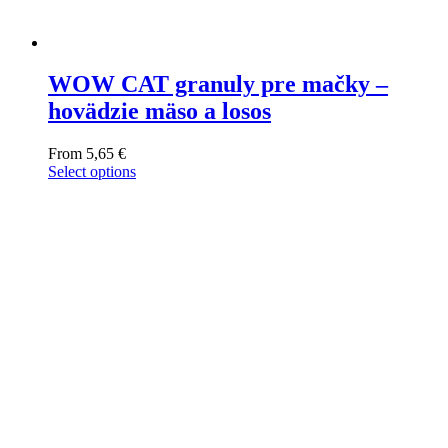
WOW CAT granuly pre mačky –
hovädzie mäso a losos
From
5,65
€
Select options
This
product
has
multiple
variants.
The
options
may
be
chosen
on
the
product
page