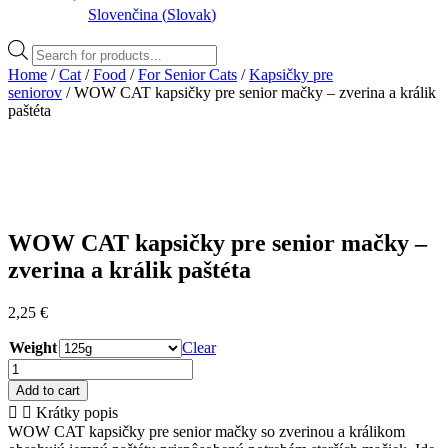
Slovenčina
(
Slovak
)
Products
search
Home
/
Cat
/
Food
/
For Senior Cats
/
Kapsičky pre
seniorov
/ WOW CAT kapsičky pre senior mačky – zverina a králik
paštéta
WOW CAT kapsičky pre senior mačky –
zverina a králik paštéta
2,25
€
Weight
Clear
WOW
CAT
Add to cart
kapsičky
Krátky popis
pre
WOW CAT kapsičky pre senior mačky so zverinou a králikom
senior