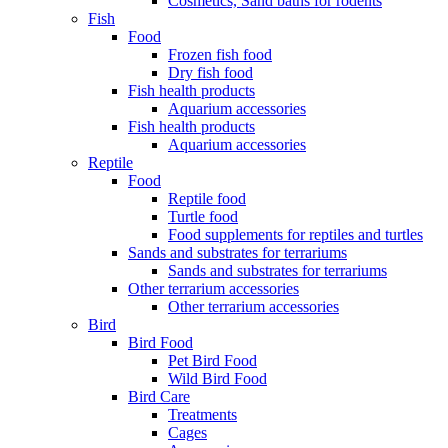
Cosmetics, Sand baths for rodents
Fish
Food
Frozen fish food
Dry fish food
Fish health products
Aquarium accessories
Fish health products
Aquarium accessories
Reptile
Food
Reptile food
Turtle food
Food supplements for reptiles and turtles
Sands and substrates for terrariums
Sands and substrates for terrariums
Other terrarium accessories
Other terrarium accessories
Bird
Bird Food
Pet Bird Food
Wild Bird Food
Bird Care
Treatments
Cages