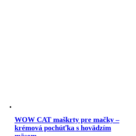
variants.
The
options
may
be
chosen
on
the
product
page
WOW CAT maškrty pre mačky –
krémová pochúťka s hovädzím
mäsom