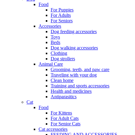
Food
For Puppies
For Adults
For Seniors
Accessories
Dog feeding accessories
Toys
Beds
Dog walking accessories
Clothing
Dog strollers
Animal Care
Grooming, teeth, and paw care
Traveling with your dog
Clean home
Training and sports accessories
Health and medicines
Antiparasitics
Cat
Food
For Kittens
For Adult Cats
For Senior Cats
Cat accessories
FEEDING AND ACCESSORIES