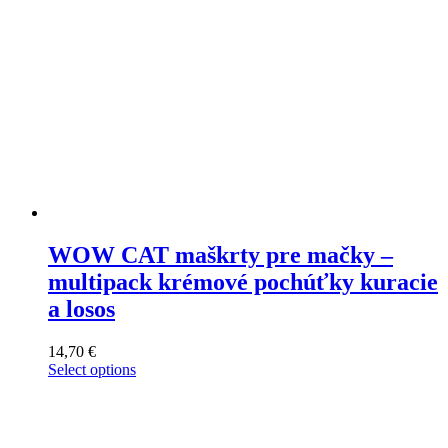
WOW CAT maškrty pre mačky –
multipack krémové pochúťky kuracie
a losos
14,70
€
Select options
This
product
has
multiple