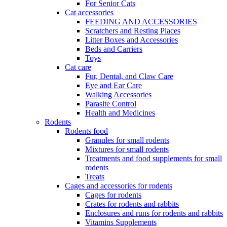
For Senior Cats
Cat accessories
FEEDING AND ACCESSORIES
Scratchers and Resting Places
Litter Boxes and Accessories
Beds and Carriers
Toys
Cat care
Fur, Dental, and Claw Care
Eye and Ear Care
Walking Accessories
Parasite Control
Health and Medicines
Rodents
Rodents food
Granules for small rodents
Mixtures for small rodents
Treatments and food supplements for small
rodents
Treats
Cages and accessories for rodents
Cages for rodents
Сrates for rodents and rabbits
Enclosures and runs for rodents and rabbits
Vitamins Supplements