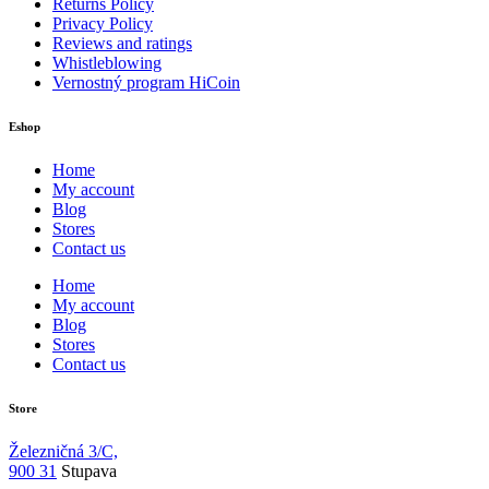
Returns Policy
Privacy Policy
Reviews and ratings
Whistleblowing
Vernostný program HiCoin
Eshop
Home
My account
Blog
Stores
Contact us
Home
My account
Blog
Stores
Contact us
Store
Železničná 3/C,
900 31
Stupava