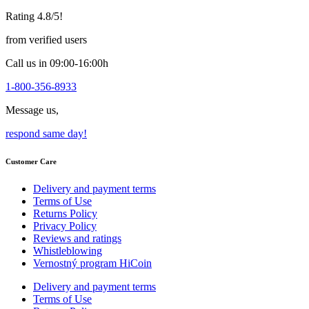
chosen
Rating 4.8/5!
on
the
from verified users
product
page
Call us in 09:00-16:00h
1-800-356-8933
Message us,
respond same day!
Customer Care
Delivery and payment terms
Terms of Use
Returns Policy
Privacy Policy
Reviews and ratings
Whistleblowing
Vernostný program HiCoin
Delivery and payment terms
Terms of Use