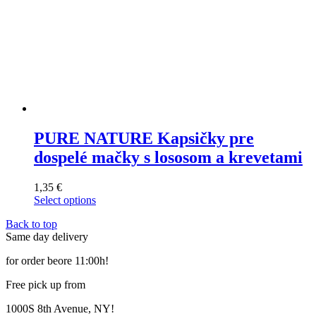
PURE NATURE Kapsičky pre
dospelé mačky s lososom a krevetami
1,35
€
Select options
This
Back to top
product
Same day delivery
has
multiple
for order beore 11:00h!
variants.
The
Free pick up from
options
may
1000S 8th Avenue, NY!
be