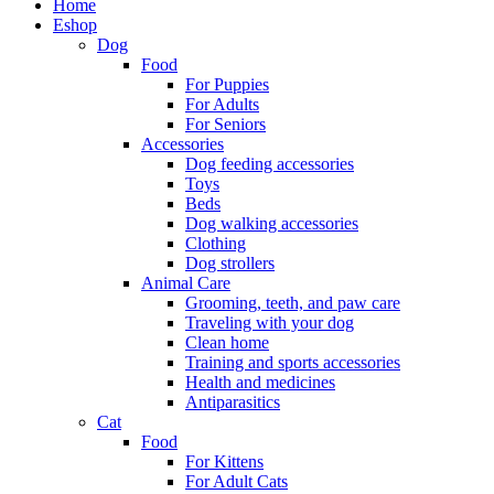
Home
Eshop
Dog
Food
For Puppies
For Adults
For Seniors
Accessories
Dog feeding accessories
Toys
Beds
Dog walking accessories
Clothing
Dog strollers
Animal Care
Grooming, teeth, and paw care
Traveling with your dog
Clean home
Training and sports accessories
Health and medicines
Antiparasitics
Cat
Food
For Kittens
For Adult Cats