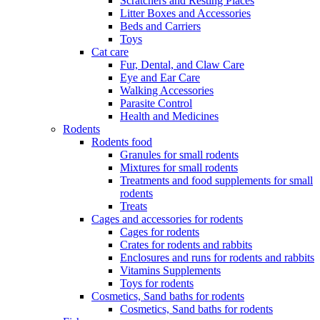
Scratchers and Resting Places
Litter Boxes and Accessories
Beds and Carriers
Toys
Cat care
Fur, Dental, and Claw Care
Eye and Ear Care
Walking Accessories
Parasite Control
Health and Medicines
Rodents
Rodents food
Granules for small rodents
Mixtures for small rodents
Treatments and food supplements for small
rodents
Treats
Cages and accessories for rodents
Cages for rodents
Сrates for rodents and rabbits
Enclosures and runs for rodents and rabbits
Vitamins Supplements
Toys for rodents
Cosmetics, Sand baths for rodents
Cosmetics, Sand baths for rodents