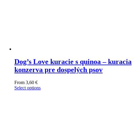
Dog’s Love kuracie s quinoa – kuracia
konzerva pre dospelých psov
From
3,60
€
Select options
This
product
has
multiple
variants.
The
options
may