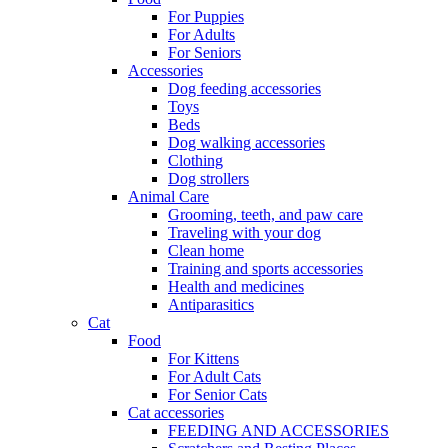
For Puppies
For Adults
For Seniors
Accessories
Dog feeding accessories
Toys
Beds
Dog walking accessories
Clothing
Dog strollers
Animal Care
Grooming, teeth, and paw care
Traveling with your dog
Clean home
Training and sports accessories
Health and medicines
Antiparasitics
Cat
Food
For Kittens
For Adult Cats
For Senior Cats
Cat accessories
FEEDING AND ACCESSORIES