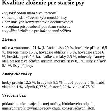
Kvalitné zloženie pre staršie psy
• vysoký obsah mäsa a vnútorností
• obsahuje sladké zemiaky a morské riasy
• bez umelých konzervantov a dochucovadiel
• receptúra prispôsobená potrebám seniorov
• vyvážené zloženie pre každodennú výživu
Zloženie
mäso a vnútornosti 71 % (kačacie mäso 20 %, hovädzie pľúca 16,5
%, kuracie mäso 15 %, hovädzie obličky 7,5 %, hovädzie srdce 6
%, hovädzia pečeň 6 %), sladké zemiaky 2,5 %, minerály, ľanový
olej, prášok z vaječných škrupín, morské riasy 0,1 %, listy žihľavy
0,1 %, listy púpavy.
Analytické zložky
hrubý proteín 12,5 %, hrubý tuk 8,5 %, hrubý popol 2,5 %, hrubá
vláknina 1 %, vápnik 0,37 %, fosfor 0,22 %, vlhkosť 75 %.
Vyrobené bez:
pridaného cukru, sóje, kostnej múčky, bitúnkového odpadu,
umelých farbív, zvýrazňovačov chuti, konzervačných látok,