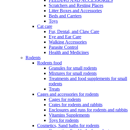
FEEDING AND ACCESSORIES
Scratchers and Resting Places
Litter Boxes and Accessories
Beds and Carriers
Toys
Cat care
Fur, Dental, and Claw Care
Eye and Ear Care
Walking Accessories
Parasite Control
Health and Medicines
Rodents
Rodents food
Granules for small rodents
Mixtures for small rodents
Treatments and food supplements for small
rodents
Treats
Cages and accessories for rodents
Cages for rodents
Сrates for rodents and rabbits
Enclosures and runs for rodents and rabbits
Vitamins Supplements
Toys for rodents
Cosmetics, Sand baths for rodents