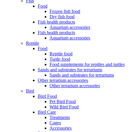
Fish
Food
Frozen fish food
Dry fish food
Fish health products
Aquarium accessories
Fish health products
Aquarium accessories
Reptile
Food
Reptile food
Turtle food
Food supplements for reptiles and turtles
Sands and substrates for terrariums
Sands and substrates for terrariums
Other terrarium accessories
Other terrarium accessories
Bird
Bird Food
Pet Bird Food
Wild Bird Food
Bird Care
Treatments
Cages
Accessories