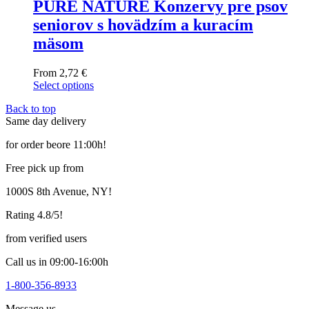
PURE NATURE Konzervy pre psov
seniorov s hovädzím a kuracím
mäsom
From
2,72
€
Select options
This
Back to top
product
Same day delivery
has
multiple
for order beore 11:00h!
variants.
The
Free pick up from
options
may
1000S 8th Avenue, NY!
be
chosen
Rating 4.8/5!
on
the
from verified users
product
page
Call us in 09:00-16:00h
1-800-356-8933
Message us,