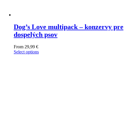
Dog’s Love multipack – konzervy pre
dospelých psov
From
29,99
€
Select options
This
product
has
multiple
variants.
The
options
may
be
chosen
on
the
product
page