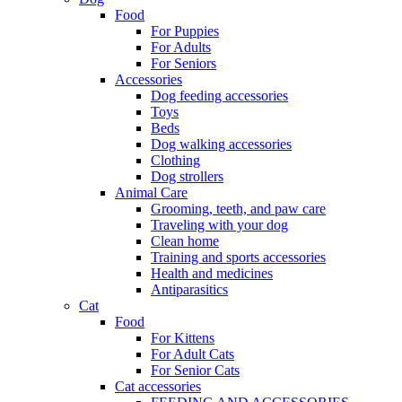
Food
For Puppies
For Adults
For Seniors
Accessories
Dog feeding accessories
Toys
Beds
Dog walking accessories
Clothing
Dog strollers
Animal Care
Grooming, teeth, and paw care
Traveling with your dog
Clean home
Training and sports accessories
Health and medicines
Antiparasitics
Cat
Food
For Kittens
For Adult Cats
For Senior Cats
Cat accessories