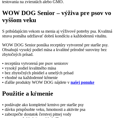
testovania na zvieratách alebo GMO.
WOW DOG Senior – výživa pre psov vo
vyššom veku
S pribúdajúcim vekom sa menia aj výživové potreby psa. Kvalitná
strava pomáha udržiavať dobrú kondíciu a každodennú vitalitu.
WOW DOG Senior ponúka receptúry vytvorené pre staršie psy.
Obsahujú vysoký podiel mäsa a kvalitné prírodné suroviny bez
zbytočných prísad.
• receptúra vytvorená pre psov seniorov
• vysoký podiel kvalitného mäsa
• bez zbytočných plnidiel a umelých prísad
• vhodné na každodenné kŕmenie
• ďalšie produkty WOW DOG nájdete v
našej ponuke
Použitie a kŕmenie
• podávajte ako kompletné krmivo pre staršie psy
• dávku prispôsobte veku, hmotnosti a aktivite psa
• zabezpečte dostatok čerstvej pitnej vody