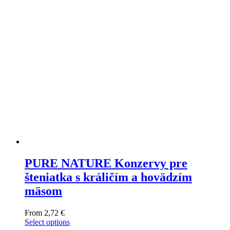
be
chosen
on
the
product
page
PURE NATURE Konzervy pre
šteniatka s králičím a hovädzím
mäsom
From
2,72
€
Select options