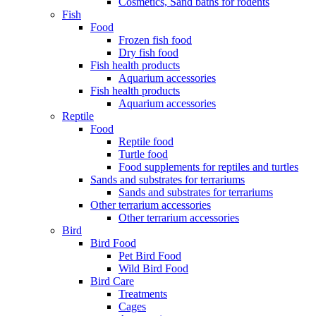
Cosmetics, Sand baths for rodents
Fish
Food
Frozen fish food
Dry fish food
Fish health products
Aquarium accessories
Fish health products
Aquarium accessories
Reptile
Food
Reptile food
Turtle food
Food supplements for reptiles and turtles
Sands and substrates for terrariums
Sands and substrates for terrariums
Other terrarium accessories
Other terrarium accessories
Bird
Bird Food
Pet Bird Food
Wild Bird Food
Bird Care
Treatments
Cages