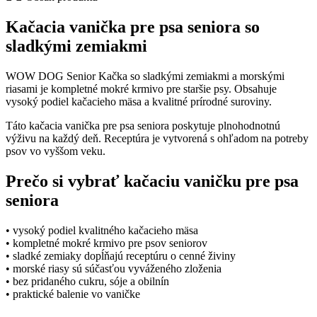
–
kačacia
Kačacia vanička pre psa seniora so
vanička
pre
sladkými zemiakmi
psa
seniora
WOW DOG Senior Kačka so sladkými zemiakmi a morskými
quantity
riasami je kompletné mokré krmivo pre staršie psy. Obsahuje
vysoký podiel kačacieho mäsa a kvalitné prírodné suroviny.
Táto kačacia vanička pre psa seniora poskytuje plnohodnotnú
výživu na každý deň. Receptúra je vytvorená s ohľadom na potreby
psov vo vyššom veku.
Prečo si vybrať kačaciu vaničku pre psa
seniora
• vysoký podiel kvalitného kačacieho mäsa
• kompletné mokré krmivo pre psov seniorov
• sladké zemiaky dopĺňajú receptúru o cenné živiny
• morské riasy sú súčasťou vyváženého zloženia
• bez pridaného cukru, sóje a obilnín
• praktické balenie vo vaničke