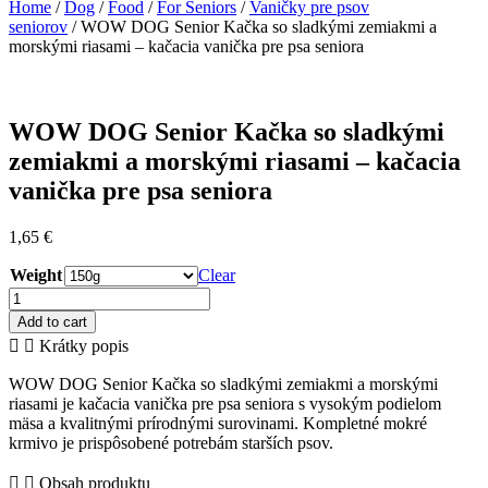
Home
/
Dog
/
Food
/
For Seniors
/
Vaničky pre psov
seniorov
/ WOW DOG Senior Kačka so sladkými zemiakmi a
morskými riasami – kačacia vanička pre psa seniora
WOW DOG Senior Kačka so sladkými
zemiakmi a morskými riasami – kačacia
vanička pre psa seniora
1,65
€
Weight
Clear
WOW
DOG
Add to cart
Senior
Krátky popis
Kačka
so
WOW DOG Senior Kačka so sladkými zemiakmi a morskými
sladkými
riasami je kačacia vanička pre psa seniora s vysokým podielom
zemiakmi
mäsa a kvalitnými prírodnými surovinami. Kompletné mokré
a
krmivo je prispôsobené potrebám starších psov.
morskými
riasami
Obsah produktu