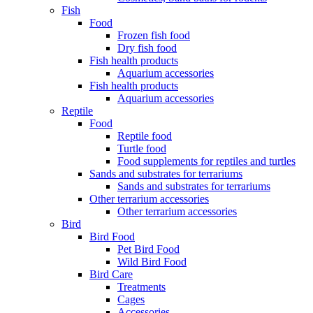
Fish
Food
Frozen fish food
Dry fish food
Fish health products
Aquarium accessories
Fish health products
Aquarium accessories
Reptile
Food
Reptile food
Turtle food
Food supplements for reptiles and turtles
Sands and substrates for terrariums
Sands and substrates for terrariums
Other terrarium accessories
Other terrarium accessories
Bird
Bird Food
Pet Bird Food
Wild Bird Food
Bird Care
Treatments
Cages
Accessories