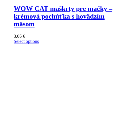
WOW CAT maškrty pre mačky –
krémová pochúťka s hovädzím
mäsom
3,05
€
Select options
This
product
has
multiple
variants.
The
options
may
be
chosen
on
the
product
page