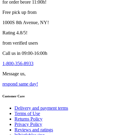
for order beore 11:00h!
variants.
The
Free pick up from
options
may
1000S 8th Avenue, NY!
be
chosen
Rating 4.8/5!
on
the
from verified users
product
page
Call us in 09:00-16:00h
1-800-356-8933
Message us,
respond same day!
Customer Care
Delivery and payment terms
Terms of Use
Returns Policy
Privacy Policy
Reviews and ratings