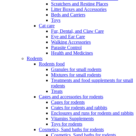
Scratchers and Resting Places
Litter Boxes and Accessories
Beds and Carriers
Toys
Cat care
Fur, Dental, and Claw Care
Eye and Ear Care
Walking Accessories
Parasite Control
Health and Medicines
Rodents
Rodents food
Granules for small rodents
Mixtures for small rodents
Treatments and food supplements for small
rodents
Treats
Cages and accessories for rodents
Cages for rodents
Сrates for rodents and rabbits
Enclosures and runs for rodents and rabbits
Vitamins Supplements
Toys for rodents
Cosmetics, Sand baths for rodents
Cosmetics, Sand baths for rodents