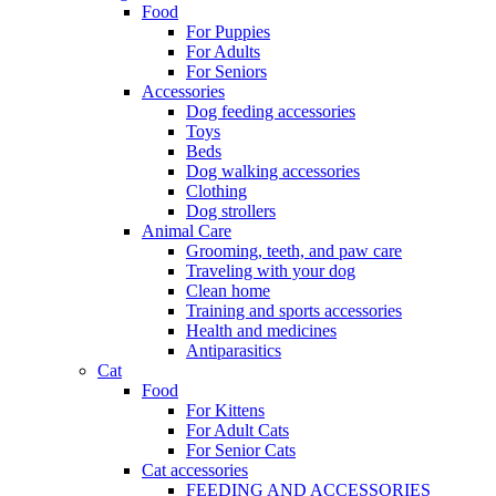
Food
For Puppies
For Adults
For Seniors
Accessories
Dog feeding accessories
Toys
Beds
Dog walking accessories
Clothing
Dog strollers
Animal Care
Grooming, teeth, and paw care
Traveling with your dog
Clean home
Training and sports accessories
Health and medicines
Antiparasitics
Cat
Food
For Kittens
For Adult Cats
For Senior Cats
Cat accessories
FEEDING AND ACCESSORIES