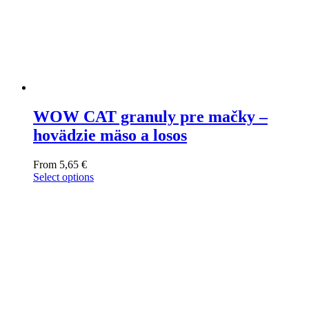
WOW CAT granuly pre mačky –
hovädzie mäso a losos
From
5,65
€
Select options
This
product
has
multiple
variants.
The
options
may
be
chosen