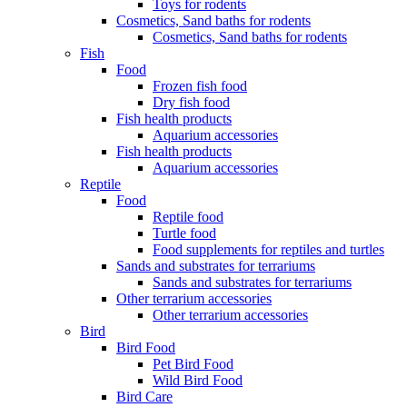
Toys for rodents
Cosmetics, Sand baths for rodents
Cosmetics, Sand baths for rodents
Fish
Food
Frozen fish food
Dry fish food
Fish health products
Aquarium accessories
Fish health products
Aquarium accessories
Reptile
Food
Reptile food
Turtle food
Food supplements for reptiles and turtles
Sands and substrates for terrariums
Sands and substrates for terrariums
Other terrarium accessories
Other terrarium accessories
Bird
Bird Food
Pet Bird Food
Wild Bird Food
Bird Care