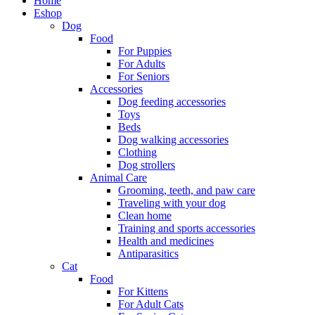
Home
Eshop
Dog
Food
For Puppies
For Adults
For Seniors
Accessories
Dog feeding accessories
Toys
Beds
Dog walking accessories
Clothing
Dog strollers
Animal Care
Grooming, teeth, and paw care
Traveling with your dog
Clean home
Training and sports accessories
Health and medicines
Antiparasitics
Cat
Food
For Kittens
For Adult Cats