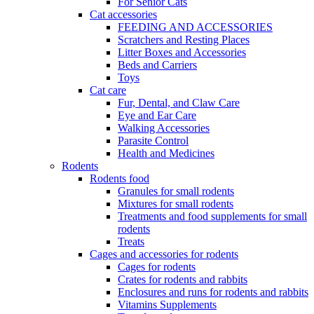
For Senior Cats
Cat accessories
FEEDING AND ACCESSORIES
Scratchers and Resting Places
Litter Boxes and Accessories
Beds and Carriers
Toys
Cat care
Fur, Dental, and Claw Care
Eye and Ear Care
Walking Accessories
Parasite Control
Health and Medicines
Rodents
Rodents food
Granules for small rodents
Mixtures for small rodents
Treatments and food supplements for small
rodents
Treats
Cages and accessories for rodents
Cages for rodents
Сrates for rodents and rabbits
Enclosures and runs for rodents and rabbits
Vitamins Supplements