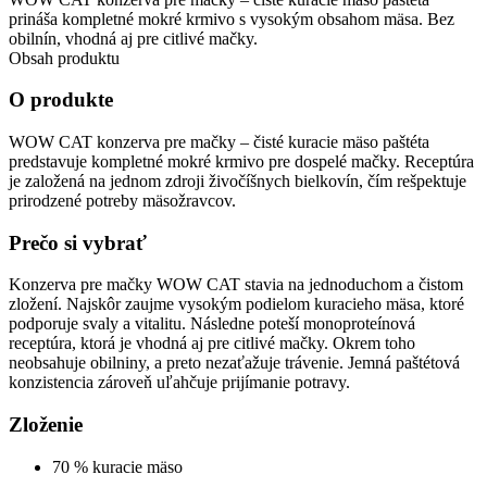
mačky
prináša kompletné mokré krmivo s vysokým obsahom mäsa. Bez
-
obilnín, vhodná aj pre citlivé mačky.
čisté
Obsah produktu
kuracie
mäso
O produkte
paštéta
quantity
WOW CAT konzerva pre mačky – čisté kuracie mäso paštéta
predstavuje kompletné mokré krmivo pre dospelé mačky. Receptúra
je založená na jednom zdroji živočíšnych bielkovín, čím rešpektuje
prirodzené potreby mäsožravcov.
Prečo si vybrať
Konzerva pre mačky WOW CAT stavia na jednoduchom a čistom
zložení. Najskôr zaujme vysokým podielom kuracieho mäsa, ktoré
podporuje svaly a vitalitu. Následne poteší monoproteínová
receptúra, ktorá je vhodná aj pre citlivé mačky. Okrem toho
neobsahuje obilniny, a preto nezaťažuje trávenie. Jemná paštétová
konzistencia zároveň uľahčuje prijímanie potravy.
Zloženie
70 % kuracie mäso