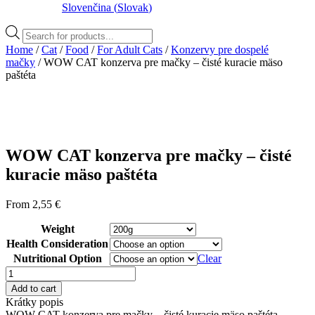
Slovenčina
(
Slovak
)
Products
search
Home
/
Cat
/
Food
/
For Adult Cats
/
Konzervy pre dospelé
mačky
/ WOW CAT konzerva pre mačky – čisté kuracie mäso
paštéta
WOW CAT konzerva pre mačky – čisté
kuracie mäso paštéta
From
2,55
€
Weight
Health Consideration
Nutritional Option
Clear
WOW
CAT
Add to cart
konzerva
Krátky popis
pre
WOW CAT konzerva pre mačky – čisté kuracie mäso paštéta