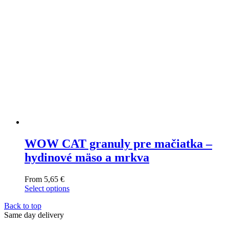
on
the
product
page
WOW CAT granuly pre mačiatka –
hydinové mäso a mrkva
From
5,65
€
Select options
This
Back to top
product
Same day delivery
has
multiple