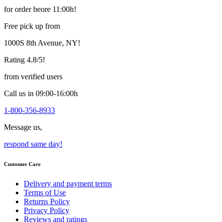
multiple
for order beore 11:00h!
variants.
The
Free pick up from
options
may
1000S 8th Avenue, NY!
be
chosen
Rating 4.8/5!
on
the
from verified users
product
page
Call us in 09:00-16:00h
1-800-356-8933
Message us,
respond same day!
Customer Care
Delivery and payment terms
Terms of Use
Returns Policy
Privacy Policy
Reviews and ratings