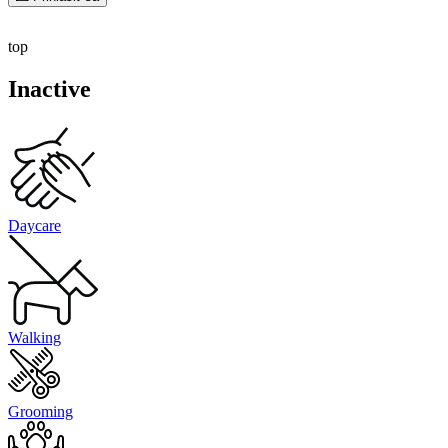
top
Inactive
Daycare
Walking
Grooming