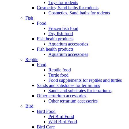
Toys for rodents
Cosmetics, Sand baths for rodents
Cosmetics, Sand baths for rodents
Fish
Food
Frozen fish food
Dry fish food
Fish health products
Aquarium accessories
Fish health products
Aquarium accessories
Reptile
Food
Reptile food
Turtle food
Food supplements for reptiles and turtles
Sands and substrates for terrariums
Sands and substrates for terrariums
Other terrarium accessories
Other terrarium accessories
Bird
Bird Food
Pet Bird Food
Wild Bird Food
Bird Care