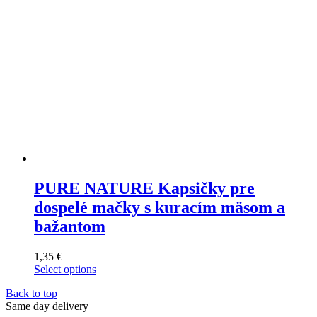
the
product
page
PURE NATURE Kapsičky pre
dospelé mačky s kuracím mäsom a
bažantom
1,35
€
Select options
This
Back to top
product
Same day delivery
has