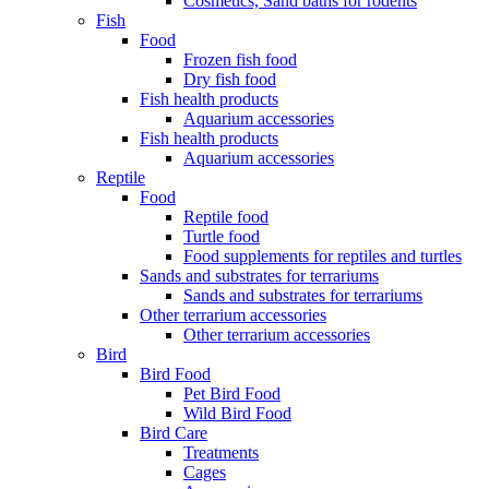
Cosmetics, Sand baths for rodents
Fish
Food
Frozen fish food
Dry fish food
Fish health products
Aquarium accessories
Fish health products
Aquarium accessories
Reptile
Food
Reptile food
Turtle food
Food supplements for reptiles and turtles
Sands and substrates for terrariums
Sands and substrates for terrariums
Other terrarium accessories
Other terrarium accessories
Bird
Bird Food
Pet Bird Food
Wild Bird Food
Bird Care
Treatments
Cages