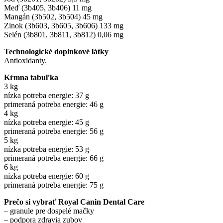
Meď (3b405, 3b406) 11 mg
Mangán (3b502, 3b504) 45 mg
Zinok (3b603, 3b605, 3b606) 133 mg
Selén (3b801, 3b811, 3b812) 0,06 mg
Technologické doplnkové látky
Antioxidanty.
Kŕmna tabuľka
3 kg
nízka potreba energie: 37 g
primeraná potreba energie: 46 g
4 kg
nízka potreba energie: 45 g
primeraná potreba energie: 56 g
5 kg
nízka potreba energie: 53 g
primeraná potreba energie: 66 g
6 kg
nízka potreba energie: 60 g
primeraná potreba energie: 75 g
Prečo si vybrať Royal Canin Dental Care
– granule pre dospelé mačky
– podpora zdravia zubov