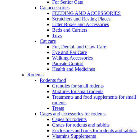
For Senior Cats
Cat accessories
FEEDING AND ACCESSORIES
Scratchers and Resting Places
Litter Boxes and Accessories
Beds and Carriers
Toys
Cat care
Fur, Dental, and Claw Care
Eye and Ear Care
Walking Accessories
Parasite Control
Health and Medicines
Rodents
Rodents food
Granules for small rodents
Mixtures for small rodents
Treatments and food supplements for small
rodents
Treats
Cages and accessories for rodents
Cages for rodents
Сrates for rodents and rabbits
Enclosures and runs for rodents and rabbits
Vitamins Supplements