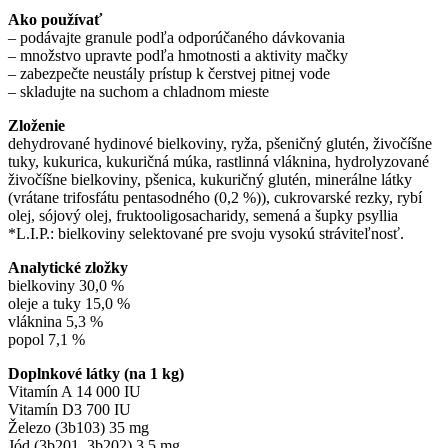
Ako používať
– podávajte granule podľa odporúčaného dávkovania
– množstvo upravte podľa hmotnosti a aktivity mačky
– zabezpečte neustály prístup k čerstvej pitnej vode
– skladujte na suchom a chladnom mieste
Zloženie
dehydrované hydinové bielkoviny, ryža, pšeničný glutén, živočíšne
tuky, kukurica, kukuričná múka, rastlinná vláknina, hydrolyzované
živočíšne bielkoviny, pšenica, kukuričný glutén, minerálne látky
(vrátane trifosfátu pentasodného (0,2 %)), cukrovarské rezky, rybí
olej, sójový olej, fruktooligosacharidy, semená a šupky psyllia
*L.I.P.: bielkoviny selektované pre svoju vysokú stráviteľnosť.
Analytické zložky
bielkoviny 30,0 %
oleje a tuky 15,0 %
vláknina 5,3 %
popol 7,1 %
Doplnkové látky (na 1 kg)
Vitamín A 14 000 IU
Vitamín D3 700 IU
Železo (3b103) 35 mg
Jód (3b201, 3b202) 3,5 mg