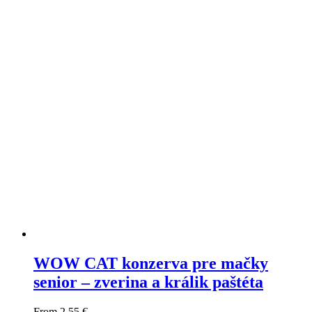
WOW CAT konzerva pre mačky
senior – zverina a králik paštéta
From
2,55
€