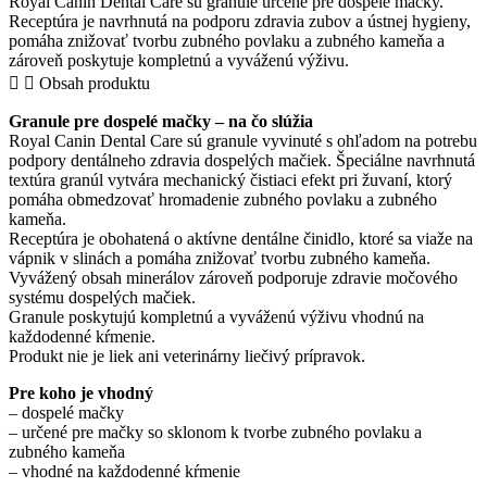
Royal Canin Dental Care sú granule určené pre dospelé mačky.
–
Receptúra je navrhnutá na podporu zdravia zubov a ústnej hygieny,
granule
pomáha znižovať tvorbu zubného povlaku a zubného kameňa a
pre
zároveň poskytuje kompletnú a vyváženú výživu.
dospelé
Obsah produktu
mačky
quantity
Granule pre dospelé mačky – na čo slúžia
Royal Canin Dental Care sú granule vyvinuté s ohľadom na potrebu
podpory dentálneho zdravia dospelých mačiek. Špeciálne navrhnutá
textúra granúl vytvára mechanický čistiaci efekt pri žuvaní, ktorý
pomáha obmedzovať hromadenie zubného povlaku a zubného
kameňa.
Receptúra je obohatená o aktívne dentálne činidlo, ktoré sa viaže na
vápnik v slinách a pomáha znižovať tvorbu zubného kameňa.
Vyvážený obsah minerálov zároveň podporuje zdravie močového
systému dospelých mačiek.
Granule poskytujú kompletnú a vyváženú výživu vhodnú na
každodenné kŕmenie.
Produkt nie je liek ani veterinárny liečivý prípravok.
Pre koho je vhodný
– dospelé mačky
– určené pre mačky so sklonom k tvorbe zubného povlaku a
zubného kameňa
– vhodné na každodenné kŕmenie