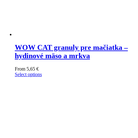
WOW CAT granuly pre mačiatka –
hydinové mäso a mrkva
From
5,65
€
Select options
This
product
has
multiple
variants.
The
options
may
be
chosen
on