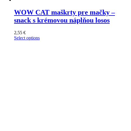
WOW CAT maškrty pre mačky –
snack s krémovou náplňou losos
2,55
€
Select options
This
product
has
multiple
variants.
The
options
may
be
chosen
on
the
product
page