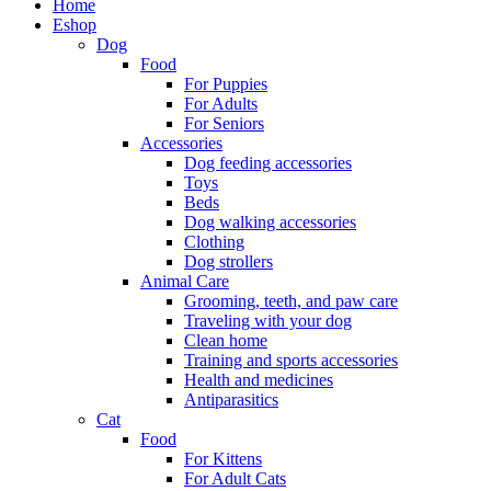
Home
Eshop
Dog
Food
For Puppies
For Adults
For Seniors
Accessories
Dog feeding accessories
Toys
Beds
Dog walking accessories
Clothing
Dog strollers
Animal Care
Grooming, teeth, and paw care
Traveling with your dog
Clean home
Training and sports accessories
Health and medicines
Antiparasitics
Cat
Food
For Kittens
For Adult Cats