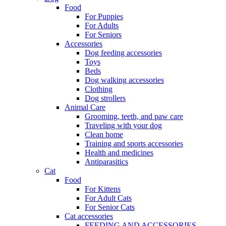
Food
For Puppies
For Adults
For Seniors
Accessories
Dog feeding accessories
Toys
Beds
Dog walking accessories
Clothing
Dog strollers
Animal Care
Grooming, teeth, and paw care
Traveling with your dog
Clean home
Training and sports accessories
Health and medicines
Antiparasitics
Cat
Food
For Kittens
For Adult Cats
For Senior Cats
Cat accessories
FEEDING AND ACCESSORIES