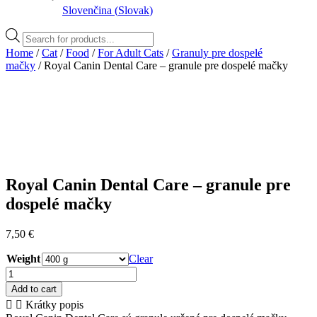
Slovenčina
(
Slovak
)
Products
search
Home
/
Cat
/
Food
/
For Adult Cats
/
Granuly pre dospelé
mačky
/ Royal Canin Dental Care – granule pre dospelé mačky
Royal Canin Dental Care – granule pre
dospelé mačky
7,50
€
Weight
Clear
Royal
Canin
Add to cart
Dental
Krátky popis
Care