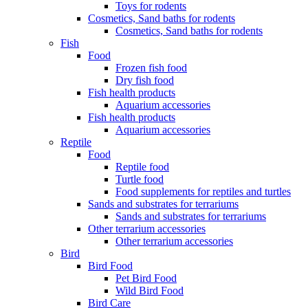
Toys for rodents
Cosmetics, Sand baths for rodents
Cosmetics, Sand baths for rodents
Fish
Food
Frozen fish food
Dry fish food
Fish health products
Aquarium accessories
Fish health products
Aquarium accessories
Reptile
Food
Reptile food
Turtle food
Food supplements for reptiles and turtles
Sands and substrates for terrariums
Sands and substrates for terrariums
Other terrarium accessories
Other terrarium accessories
Bird
Bird Food
Pet Bird Food
Wild Bird Food
Bird Care