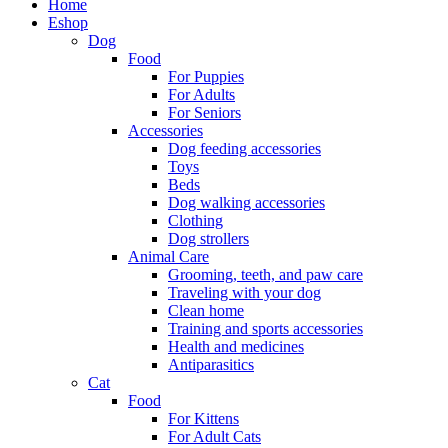
Home
Eshop
Dog
Food
For Puppies
For Adults
For Seniors
Accessories
Dog feeding accessories
Toys
Beds
Dog walking accessories
Clothing
Dog strollers
Animal Care
Grooming, teeth, and paw care
Traveling with your dog
Clean home
Training and sports accessories
Health and medicines
Antiparasitics
Cat
Food
For Kittens
For Adult Cats