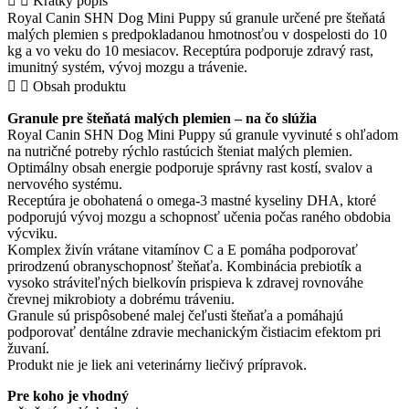
Krátky popis
Dog
Royal Canin SHN Dog Mini Puppy sú granule určené pre šteňatá
Mini
malých plemien s predpokladanou hmotnosťou v dospelosti do 10
Puppy
kg a vo veku do 10 mesiacov. Receptúra podporuje zdravý rast,
–
imunitný systém, vývoj mozgu a trávenie.
granule
Obsah produktu
pre
šteňatá
Granule pre šteňatá malých plemien – na čo slúžia
malých
Royal Canin SHN Dog Mini Puppy sú granule vyvinuté s ohľadom
plemien
na nutričné potreby rýchlo rastúcich šteniat malých plemien.
quantity
Optimálny obsah energie podporuje správny rast kostí, svalov a
nervového systému.
Receptúra je obohatená o omega-3 mastné kyseliny DHA, ktoré
podporujú vývoj mozgu a schopnosť učenia počas raného obdobia
výcviku.
Komplex živín vrátane vitamínov C a E pomáha podporovať
prirodzenú obranyschopnosť šteňaťa. Kombinácia prebiotík a
vysoko stráviteľných bielkovín prispieva k zdravej rovnováhe
črevnej mikrobioty a dobrému tráveniu.
Granule sú prispôsobené malej čeľusti šteňaťa a pomáhajú
podporovať dentálne zdravie mechanickým čistiacim efektom pri
žuvaní.
Produkt nie je liek ani veterinárny liečivý prípravok.
Pre koho je vhodný