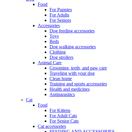
Food
For Puppies
For Adults
For Seniors
Accessories
Dog feeding accessories
Toys
Beds
Dog walking accessories
Clothing
Dog strollers
Animal Care
Grooming, teeth, and paw care
Traveling with your dog
Clean home
Training and sports accessories
Health and medicines
Antiparasitics
Cat
Food
For Kittens
For Adult Cats
For Senior Cats
Cat accessories
FEEDING AND ACCESSORIES