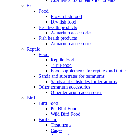
Cosmetics, Sand baths for rodents
Fish
Food
Frozen fish food
Dry fish food
Fish health products
Aquarium accessories
Fish health products
Aquarium accessories
Reptile
Food
Reptile food
Turtle food
Food supplements for reptiles and turtles
Sands and substrates for terrariums
Sands and substrates for terrariums
Other terrarium accessories
Other terrarium accessories
Bird
Bird Food
Pet Bird Food
Wild Bird Food
Bird Care
Treatments
Cages