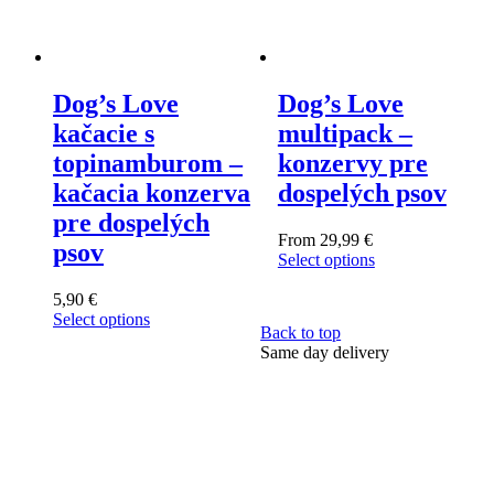
Dog’s Love
Dog’s Love
kačacie s
multipack –
topinamburom –
konzervy pre
kačacia konzerva
dospelých psov
pre dospelých
From
29,99
€
psov
Select options
This
product
5,90
€
has
Select options
Back to top
This
multiple
Same day delivery
product
variants.
has
The
multiple
options
variants.
may
The
be
options
chosen
may
on