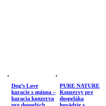
be
the
chosen
product
on
page
the
product
page
Dog’s Love
PURE NATURE
kuracie s quinoa –
Konzervy pre
kuracia konzerva
dospeláka
pre dospelých
hovädzie s