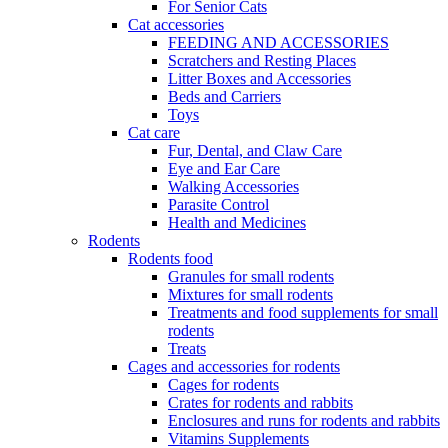
For Senior Cats
Cat accessories
FEEDING AND ACCESSORIES
Scratchers and Resting Places
Litter Boxes and Accessories
Beds and Carriers
Toys
Cat care
Fur, Dental, and Claw Care
Eye and Ear Care
Walking Accessories
Parasite Control
Health and Medicines
Rodents
Rodents food
Granules for small rodents
Mixtures for small rodents
Treatments and food supplements for small
rodents
Treats
Cages and accessories for rodents
Cages for rodents
Сrates for rodents and rabbits
Enclosures and runs for rodents and rabbits
Vitamins Supplements