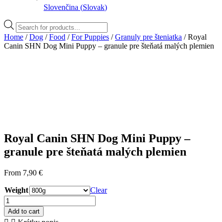
Slovenčina
(
Slovak
)
Products
search
Home
/
Dog
/
Food
/
For Puppies
/
Granuly pre šteniatka
/ Royal
Canin SHN Dog Mini Puppy – granule pre šteňatá malých plemien
Royal Canin SHN Dog Mini Puppy –
granule pre šteňatá malých plemien
From
7,90
€
Weight
Clear
Royal
Canin
Add to cart
SHN