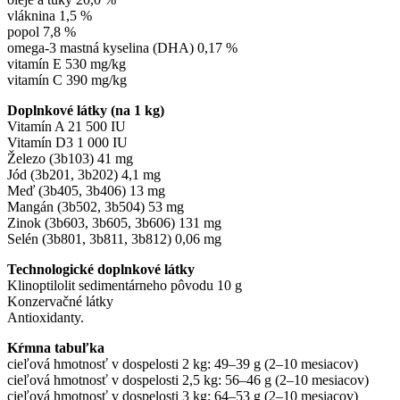
vláknina 1,5 %
popol 7,8 %
omega-3 mastná kyselina (DHA) 0,17 %
vitamín E 530 mg/kg
vitamín C 390 mg/kg
Doplnkové látky (na 1 kg)
Vitamín A 21 500 IU
Vitamín D3 1 000 IU
Železo (3b103) 41 mg
Jód (3b201, 3b202) 4,1 mg
Meď (3b405, 3b406) 13 mg
Mangán (3b502, 3b504) 53 mg
Zinok (3b603, 3b605, 3b606) 131 mg
Selén (3b801, 3b811, 3b812) 0,06 mg
Technologické doplnkové látky
Klinoptilolit sedimentárneho pôvodu 10 g
Konzervačné látky
Antioxidanty.
Kŕmna tabuľka
cieľová hmotnosť v dospelosti 2 kg: 49–39 g (2–10 mesiacov)
cieľová hmotnosť v dospelosti 2,5 kg: 56–46 g (2–10 mesiacov)
cieľová hmotnosť v dospelosti 3 kg: 64–53 g (2–10 mesiacov)