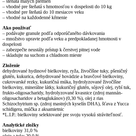
– šteňatá malých plemien
– vhodné pre šteňatá s hmotnosťou v dospelosti do 10 kg
– vhodné pre šteňatá do 10 mesiacov veku
– vhodné na každodenné kŕmenie
Ako používať
– podávajte granule podľa odporúčaného dávkovania
– množstvo upravte podľa veku a predpokladanej hmotnosti v
dospelosti
– zabezpečte neustály prístup k čerstvej pitnej vode
– skladujte na suchom a chladnom mieste
Zloženie
dehydrované hydinové bielkoviny, ryža, živočíšne tuky, pšeničný
glutén, kukurica, dehydrované hovädzie a bravčové bielkoviny,
cukrovarské rezky, kukuričná múka, hydrolyzované živočíšne
bielkoviny, minerálne látky, kukuričný glutén, sójový olej, rybí tuk,
frukto-oligosacharidy, hydrolyzované kvasnice (zdroj mannán-
oligosacharidov a betaglukánov) (0,30 %), olej z rias
Schizochytrium sp. (zdroj mastných kyselín DHA), šťava z Yucca
schidigera, múčka z aksamietnic
*L.I.P.: bielkoviny selektované pre svoju vysokú stráviteľnosť.
Analytické zložky
bielkoviny 31,0 %
oleje a tuky 20,0 %