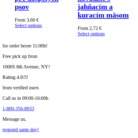
psov
jahňacím a
kuracím mäsom
From
3,60
€
Select options
From
2,72
€
This
Select options
product
This
has
product
for order beore 11:00h!
multiple
has
variants.
multiple
Free pick up from
The
variants.
options
1000S 8th Avenue, NY!
The
may
options
be
Rating 4.8/5!
may
chosen
be
on
from verified users
chosen
the
on
product
Call us in 09:00-16:00h
the
page
product
1-800-356-8933
page
Message us,
respond same day!