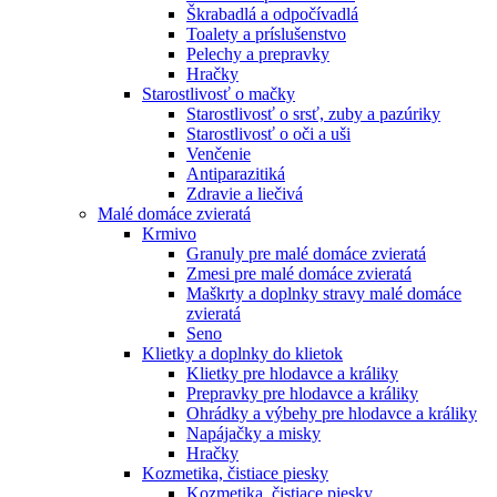
Škrabadlá a odpočívadlá
Toalety а príslušenstvo
Pelechy a prepravky
Hračky
Starostlivosť o mačky
Starostlivosť o srsť, zuby a pazúriky
Starostlivosť o oči a uši
Venčenie
Antiparazitiká
Zdravie a liečivá
Malé domáce zvieratá
Krmivo
Granuly pre malé domáce zvieratá
Zmesi pre malé domáce zvieratá
Maškrty a doplnky stravy malé domáce
zvieratá
Seno
Klietky a doplnky do klietok
Klietky pre hlodavce a králiky
Prepravky pre hlodavce a králiky
Ohrádky a výbehy pre hlodavce a králiky
Napájačky a misky
Hračky
Kozmetika, čistiace piesky
Kozmetika, čistiace piesky