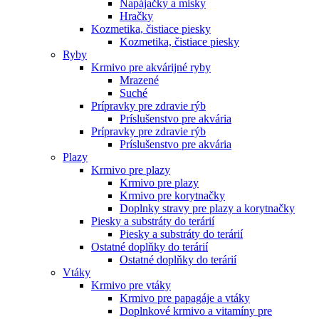
Napájačky a misky
Hračky
Kozmetika, čistiace piesky
Kozmetika, čistiace piesky
Ryby
Krmivo pre akvárijné ryby
Mrazené
Suché
Prípravky pre zdravie rýb
Príslušenstvo pre akvária
Prípravky pre zdravie rýb
Príslušenstvo pre akvária
Plazy
Krmivo pre plazy
Krmivo pre plazy
Krmivo pre korytnačky
Doplnky stravy pre plazy a korytnačky
Piesky a substráty do terárií
Piesky a substráty do terárií
Ostatné doplňky do terárií
Ostatné doplňky do terárií
Vtáky
Krmivo pre vtáky
Krmivo pre papagáje a vtáky
Doplnkové krmivo a vitamíny pre