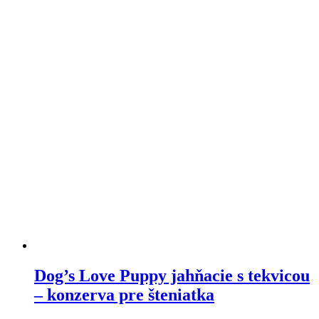
variantov.
Varianty
si
môžete
vybrať
na
stránke
produktu
Dog’s Love Puppy jahňacie s tekvicou
– konzerva pre šteniatka