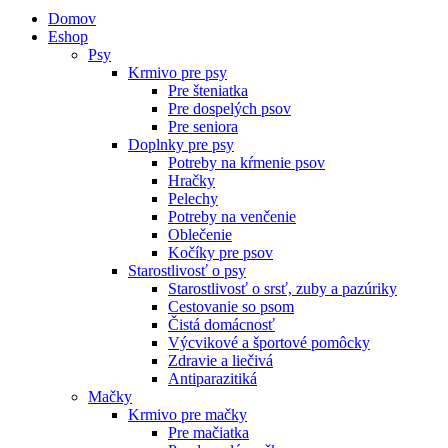
Domov
Eshop
Psy
Krmivo pre psy
Pre šteniatka
Pre dospelých psov
Pre seniora
Doplnky pre psy
Potreby na kŕmenie psov
Hračky
Pelechy
Potreby na venčenie
Oblečenie
Kočíky pre psov
Starostlivosť o psy
Starostlivosť o srsť, zuby a pazúriky
Cestovanie so psom
Čistá domácnosť
Výcvikové a športové pomôcky
Zdravie a liečivá
Antiparazitiká
Mačky
Krmivo pre mačky
Pre mačiatka