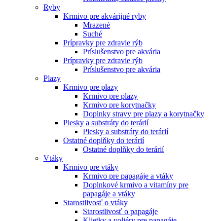
Ryby
Krmivo pre akvárijné ryby
Mrazené
Suché
Prípravky pre zdravie rýb
Príslušenstvo pre akvária
Prípravky pre zdravie rýb
Príslušenstvo pre akvária
Plazy
Krmivo pre plazy
Krmivo pre plazy
Krmivo pre korytnačky
Doplnky stravy pre plazy a korytnačky
Piesky a substráty do terárií
Piesky a substráty do terárií
Ostatné doplňky do terárií
Ostatné doplňky do terárií
Vtáky
Krmivo pre vtáky
Krmivo pre papagáje a vtáky
Doplnkové krmivo a vitamíny pre
papagáje a vtáky
Starostlivosť o vtáky
Starostlivosť o papagáje
Klietky a voliéry pre papagáje