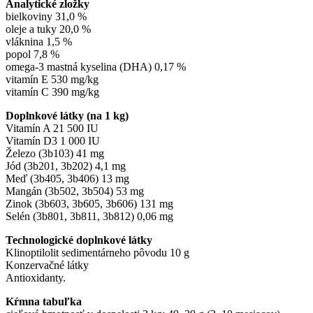
Analytické zložky
bielkoviny 31,0 %
oleje a tuky 20,0 %
vláknina 1,5 %
popol 7,8 %
omega-3 mastná kyselina (DHA) 0,17 %
vitamín E 530 mg/kg
vitamín C 390 mg/kg
Doplnkové látky (na 1 kg)
Vitamín A 21 500 IU
Vitamín D3 1 000 IU
Železo (3b103) 41 mg
Jód (3b201, 3b202) 4,1 mg
Meď (3b405, 3b406) 13 mg
Mangán (3b502, 3b504) 53 mg
Zinok (3b603, 3b605, 3b606) 131 mg
Selén (3b801, 3b811, 3b812) 0,06 mg
Technologické doplnkové látky
Klinoptilolit sedimentárneho pôvodu 10 g
Konzervačné látky
Antioxidanty.
Kŕmna tabuľka