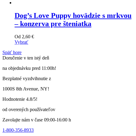
Dog’s Love Puppy hovädzie s mrkvou
– konzerva pre šteniatka
Od
2,60
€
Vybrať
Tento
Späť hore
výrobok
Doručenie v ten istý deň
má
viacero
na objednávku pred 11:00h!
variantov.
Varianty
Bezplatné vyzdvihnutie z
si
môžete
1000S 8th Avenue, NY!
vybrať
na
Hodnotenie 4.8/5!
stránke
produktu
od overených používateľov
Zavolajte nám v čase 09:00-16:00 h
1-800-356-8933