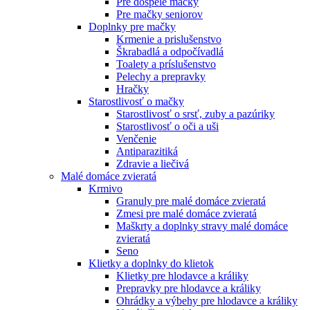
Pre dospelé mačky
Pre mačky seniorov
Doplnky pre mačky
Krmenie a prislušenstvo
Škrabadlá a odpočívadlá
Toalety а príslušenstvo
Pelechy a prepravky
Hračky
Starostlivosť o mačky
Starostlivosť o srsť, zuby a pazúriky
Starostlivosť o oči a uši
Venčenie
Antiparazitiká
Zdravie a liečivá
Malé domáce zvieratá
Krmivo
Granuly pre malé domáce zvieratá
Zmesi pre malé domáce zvieratá
Maškrty a doplnky stravy malé domáce
zvieratá
Seno
Klietky a doplnky do klietok
Klietky pre hlodavce a králiky
Prepravky pre hlodavce a králiky
Ohrádky a výbehy pre hlodavce a králiky