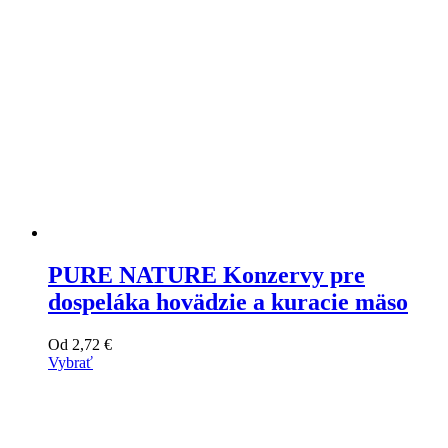
produktu
PURE NATURE Konzervy pre
dospeláka hovädzie a kuracie mäso
Od
2,72
€
Vybrať
Tento
výrobok
má
viacero