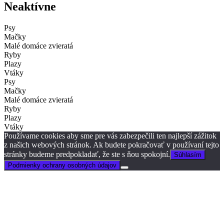
Neaktívne
Psy
Mačky
Malé domáce zvieratá
Ryby
Plazy
Vtáky
Psy
Mačky
Malé domáce zvieratá
Ryby
Plazy
Vtáky
Používame cookies aby sme pre vás zabezpečili ten najlepší zážitok
z našich webových stránok. Ak budete pokračovať v používaní tejto
stránky budeme predpokladať, že ste s ňou spokojní.
Súhlasím
Podmienky ochrany osobných údajov