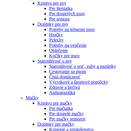
Krmivo pre psy
Pre šteniatka
Pre dospelých psov
Pre seniora
Doplnky pre psy
Potreby na kŕmenie psov
Hračky
Pelechy
Potreby na venčenie
Oblečenie
Kočíky pre psov
Starostlivosť o psy
Starostlivosť o srsť, zuby a pazúriky
Cestovanie so psom
Čistá domácnosť
Výcvikové a športové pomôcky
Zdravie a liečivá
Antiparazitiká
Mačky
Krmivo pre mačky
Pre mačiatka
Pre dospelé mačky
Pre mačky seniorov
Doplnky pre mačky
Krmenie a prislušenstvo