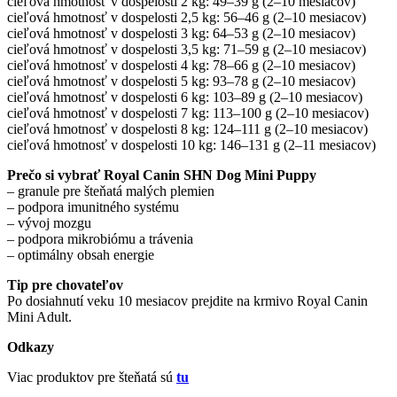
cieľová hmotnosť v dospelosti 2 kg: 49–39 g (2–10 mesiacov)
cieľová hmotnosť v dospelosti 2,5 kg: 56–46 g (2–10 mesiacov)
cieľová hmotnosť v dospelosti 3 kg: 64–53 g (2–10 mesiacov)
cieľová hmotnosť v dospelosti 3,5 kg: 71–59 g (2–10 mesiacov)
cieľová hmotnosť v dospelosti 4 kg: 78–66 g (2–10 mesiacov)
cieľová hmotnosť v dospelosti 5 kg: 93–78 g (2–10 mesiacov)
cieľová hmotnosť v dospelosti 6 kg: 103–89 g (2–10 mesiacov)
cieľová hmotnosť v dospelosti 7 kg: 113–100 g (2–10 mesiacov)
cieľová hmotnosť v dospelosti 8 kg: 124–111 g (2–10 mesiacov)
cieľová hmotnosť v dospelosti 10 kg: 146–131 g (2–11 mesiacov)
Prečo si vybrať Royal Canin SHN Dog Mini Puppy
– granule pre šteňatá malých plemien
– podpora imunitného systému
– vývoj mozgu
– podpora mikrobiómu a trávenia
– optimálny obsah energie
Tip pre chovateľov
Po dosiahnutí veku 10 mesiacov prejdite na krmivo Royal Canin
Mini Adult.
Odkazy
Viac produktov pre šteňatá sú
tu