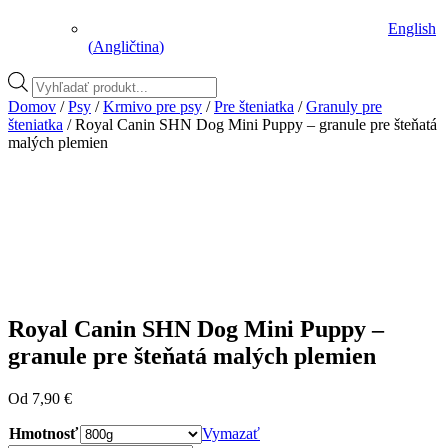
English
(
Angličtina
)
Vyhľadávanie
produktov
Domov
/
Psy
/
Krmivo pre psy
/
Pre šteniatka
/
Granuly pre
šteniatka
/ Royal Canin SHN Dog Mini Puppy – granule pre šteňatá
malých plemien
Royal Canin SHN Dog Mini Puppy –
granule pre šteňatá malých plemien
Od
7,90
€
Hmotnosť
Vymazať