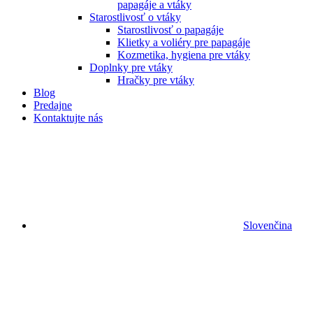
papagáje a vtáky
Starostlivosť o vtáky
Starostlivosť o papagáje
Klietky a voliéry pre papagáje
Kozmetika, hygiena pre vtáky
Doplnky pre vtáky
Hračky pre vtáky
Blog
Predajne
Kontaktujte nás
Slovenčina