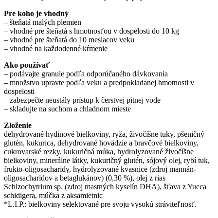
Pre koho je vhodný
– šteňatá malých plemien
– vhodné pre šteňatá s hmotnosťou v dospelosti do 10 kg
– vhodné pre šteňatá do 10 mesiacov veku
– vhodné na každodenné kŕmenie
Ako používať
– podávajte granule podľa odporúčaného dávkovania
– množstvo upravte podľa veku a predpokladanej hmotnosti v
dospelosti
– zabezpečte neustály prístup k čerstvej pitnej vode
– skladujte na suchom a chladnom mieste
Zloženie
dehydrované hydinové bielkoviny, ryža, živočíšne tuky, pšeničný
glutén, kukurica, dehydrované hovädzie a bravčové bielkoviny,
cukrovarské rezky, kukuričná múka, hydrolyzované živočíšne
bielkoviny, minerálne látky, kukuričný glutén, sójový olej, rybí tuk,
frukto-oligosacharidy, hydrolyzované kvasnice (zdroj mannán-
oligosacharidov a betaglukánov) (0,30 %), olej z rias
Schizochytrium sp. (zdroj mastných kyselín DHA), šťava z Yucca
schidigera, múčka z aksamietnic
*L.I.P.: bielkoviny selektované pre svoju vysokú stráviteľnosť.