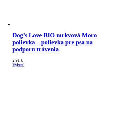
Dog’s Love BIO mrkvová Moro
polievka – polievka pre psa na
podporu trávenia
2,91
€
Vybrať
Tento
výrobok
má
viacero
variantov.
Varianty
si
môžete
vybrať
na
stránke