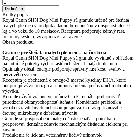
množstvo
Royal
Do košíka
Canin
Krátky popis
SHN
Royal Canin SHN Dog Mini Puppy sú granule určené pre šteňatá
Dog
malých plemien s predpokladanou hmotnosťou v dospelosti do 10
Mini
kg a vo veku do 10 mesiacov. Receptúra podporuje zdravý rast,
Puppy
imunitný systém, vývoj mozgu a trávenie.
–
Obsah produktu
granule
pre
Granule pre šteňatá malých plemien – na čo slúžia
šteňatá
Royal Canin SHN Dog Mini Puppy sú granule vyvinuté s ohľadom
malých
na nutričné potreby rýchlo rastúcich šteniat malých plemien.
plemien
Optimálny obsah energie podporuje správny rast kostí, svalov a
nervového systému.
Receptúra je obohatená o omega-3 mastné kyseliny DHA, ktoré
podporujú vývoj mozgu a schopnosť učenia počas raného obdobia
výcviku.
Komplex živín vrátane vitamínov C a E pomáha podporovať
prirodzenú obranyschopnosť šteňaťa. Kombinácia prebiotík a
vysoko stráviteľných bielkovín prispieva k zdravej rovnováhe
črevnej mikrobioty a dobrému tráveniu.
Granule sú prispôsobené malej čeľusti šteňaťa a pomáhajú
podporovať dentálne zdravie mechanickým čistiacim efektom pri
žuvaní.
Produkt nie je liek ani veterinárny liečivý prípravok.