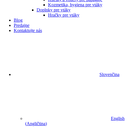
Kozmetika, hygiena pre vtáky
Doplnky pre vtáky
Hračky pre vtáky
Blog
Predajne
Kontaktujte nás
Slovenčina
English
(
Angličtina
)