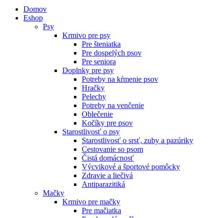
Domov
Eshop
Psy
Krmivo pre psy
Pre šteniatka
Pre dospelých psov
Pre seniora
Doplnky pre psy
Potreby na kŕmenie psov
Hračky
Pelechy
Potreby na venčenie
Oblečenie
Kočíky pre psov
Starostlivosť o psy
Starostlivosť o srsť, zuby a pazúriky
Cestovanie so psom
Čistá domácnosť
Výcvikové a športové pomôcky
Zdravie a liečivá
Antiparazitiká
Mačky
Krmivo pre mačky
Pre mačiatka