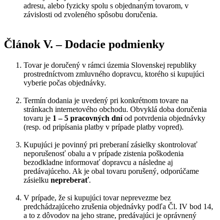
adresu, alebo fyzicky spolu s objednaným tovarom, v
závislosti od zvoleného spôsobu doručenia.
Článok V. – Dodacie podmienky
Tovar je doručený v rámci územia Slovenskej republiky
prostredníctvom zmluvného dopravcu, ktorého si kupujúci
vyberie počas objednávky.
Termín dodania je uvedený pri konkrétnom tovare na
stránkach internetového obchodu. Obvyklá doba doručenia
tovaru je
1 – 5 pracovných dní
od potvrdenia objednávky
(resp. od pripísania platby v prípade platby vopred).
Kupujúci je povinný pri preberaní zásielky skontrolovať
neporušenosť obalu a v prípade zistenia poškodenia
bezodkladne informovať dopravcu a následne aj
predávajúceho. Ak je obal tovaru porušený, odporúčame
zásielku
nepreberať
.
V prípade, že si kupujúci tovar neprevezme bez
predchádzajúceho zrušenia objednávky podľa Čl. IV bod 14,
a to z dôvodov na jeho strane, predávajúci je oprávnený