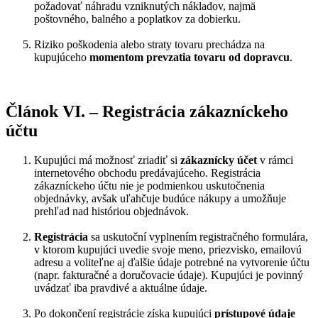
požadovať náhradu vzniknutých nákladov, najmä
poštovného, balného a poplatkov za dobierku.
Riziko poškodenia alebo straty tovaru prechádza na
kupujúceho
momentom prevzatia tovaru od dopravcu
.
Článok VI. – Registrácia zákazníckeho
účtu
Kupujúci má možnosť zriadiť si
zákaznícky účet
v rámci
internetového obchodu predávajúceho. Registrácia
zákazníckeho účtu nie je podmienkou uskutočnenia
objednávky, avšak uľahčuje budúce nákupy a umožňuje
prehľad nad históriou objednávok.
Registrácia
sa uskutoční vyplnením registračného formulára,
v ktorom kupujúci uvedie svoje meno, priezvisko, emailovú
adresu a voliteľne aj ďalšie údaje potrebné na vytvorenie účtu
(napr. fakturačné a doručovacie údaje). Kupujúci je povinný
uvádzať iba pravdivé a aktuálne údaje.
Po dokončení registrácie získa kupujúci
prístupové údaje