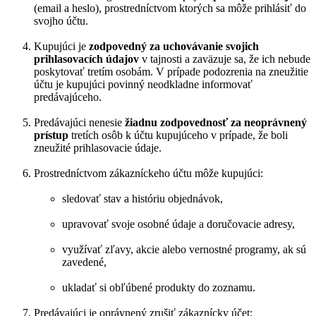
(email a heslo), prostredníctvom ktorých sa môže prihlásiť do
svojho účtu.
Kupujúci je
zodpovedný za uchovávanie svojich
prihlasovacích údajov
v tajnosti a zaväzuje sa, že ich nebude
poskytovať tretím osobám. V prípade podozrenia na zneužitie
účtu je kupujúci povinný neodkladne informovať
predávajúceho.
Predávajúci nenesie
žiadnu zodpovednosť za neoprávnený
prístup
tretích osôb k účtu kupujúceho v prípade, že boli
zneužité prihlasovacie údaje.
Prostredníctvom zákazníckeho účtu môže kupujúci:
sledovať stav a históriu objednávok,
upravovať svoje osobné údaje a doručovacie adresy,
využívať zľavy, akcie alebo vernostné programy, ak sú
zavedené,
ukladať si obľúbené produkty do zoznamu.
Predávajúci je oprávnený zrušiť zákaznícky účet: