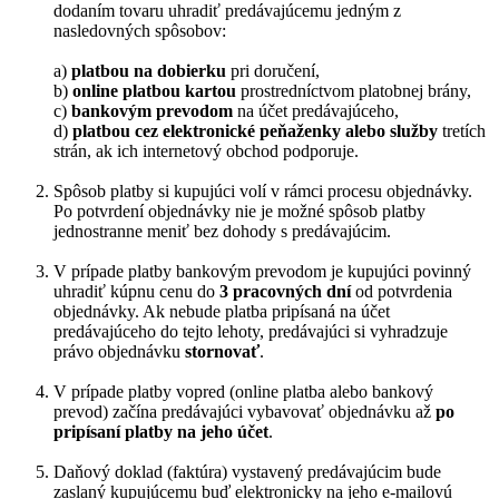
dodaním tovaru uhradiť predávajúcemu jedným z
nasledovných spôsobov:
a)
platbou na dobierku
pri doručení,
b)
online platbou kartou
prostredníctvom platobnej brány,
c)
bankovým prevodom
na účet predávajúceho,
d)
platbou cez elektronické peňaženky alebo služby
tretích
strán, ak ich internetový obchod podporuje.
Spôsob platby si kupujúci volí v rámci procesu objednávky.
Po potvrdení objednávky nie je možné spôsob platby
jednostranne meniť bez dohody s predávajúcim.
V prípade platby bankovým prevodom je kupujúci povinný
uhradiť kúpnu cenu do
3 pracovných dní
od potvrdenia
objednávky. Ak nebude platba pripísaná na účet
predávajúceho do tejto lehoty, predávajúci si vyhradzuje
právo objednávku
stornovať
.
V prípade platby vopred (online platba alebo bankový
prevod) začína predávajúci vybavovať objednávku až
po
pripísaní platby na jeho účet
.
Daňový doklad (faktúra) vystavený predávajúcim bude
zaslaný kupujúcemu buď elektronicky na jeho e-mailovú