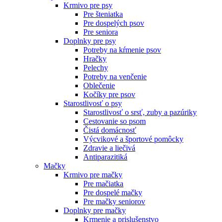
Krmivo pre psy
Pre šteniatka
Pre dospelých psov
Pre seniora
Doplnky pre psy
Potreby na kŕmenie psov
Hračky
Pelechy
Potreby na venčenie
Oblečenie
Kočíky pre psov
Starostlivosť o psy
Starostlivosť o srsť, zuby a pazúriky
Cestovanie so psom
Čistá domácnosť
Výcvikové a športové pomôcky
Zdravie a liečivá
Antiparazitiká
Mačky
Krmivo pre mačky
Pre mačiatka
Pre dospelé mačky
Pre mačky seniorov
Doplnky pre mačky
Krmenie a prislušenstvo