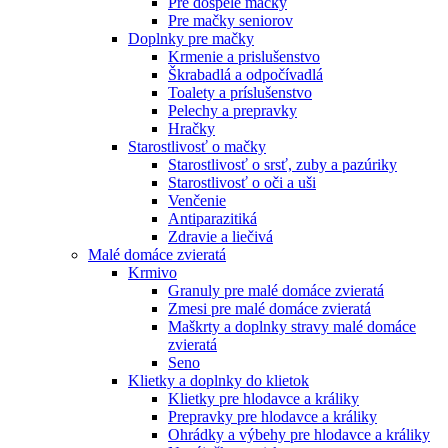
Pre dospelé mačky
Pre mačky seniorov
Doplnky pre mačky
Krmenie a prislušenstvo
Škrabadlá a odpočívadlá
Toalety а príslušenstvo
Pelechy a prepravky
Hračky
Starostlivosť o mačky
Starostlivosť o srsť, zuby a pazúriky
Starostlivosť o oči a uši
Venčenie
Antiparazitiká
Zdravie a liečivá
Malé domáce zvieratá
Krmivo
Granuly pre malé domáce zvieratá
Zmesi pre malé domáce zvieratá
Maškrty a doplnky stravy malé domáce
zvieratá
Seno
Klietky a doplnky do klietok
Klietky pre hlodavce a králiky
Prepravky pre hlodavce a králiky
Ohrádky a výbehy pre hlodavce a králiky