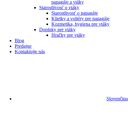
papagáje a vtáky
Starostlivosť o vtáky
Starostlivosť o papagáje
Klietky a voliéry pre papagáje
Kozmetika, hygiena pre vtáky
Doplnky pre vtáky
Hračky pre vtáky
Blog
Predajne
Kontaktujte nás
Slovenčina