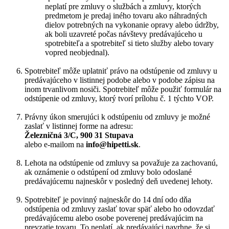
neplatí pre zmluvy o službách a zmluvy, ktorých
predmetom je predaj iného tovaru ako náhradných
dielov potrebných na vykonanie opravy alebo údržby,
ak boli uzavreté počas návštevy predávajúceho u
spotrebiteľa a spotrebiteľ si tieto služby alebo tovary
vopred neobjednal).
Spotrebiteľ môže uplatniť právo na odstúpenie od zmluvy u
predávajúceho v listinnej podobe alebo v podobe zápisu na
inom trvanlivom nosiči. Spotrebiteľ môže použiť formulár na
odstúpenie od zmluvy, ktorý tvorí prílohu č. 1 týchto VOP.
Právny úkon smerujúci k odstúpeniu od zmluvy je možné
zaslať v listinnej forme na adresu:
Železničná 3/C, 900 31 Stupava
alebo e-mailom na
info@hipetti.sk
.
Lehota na odstúpenie od zmluvy sa považuje za zachovanú,
ak oznámenie o odstúpení od zmluvy bolo odoslané
predávajúcemu najneskôr v posledný deň uvedenej lehoty.
Spotrebiteľ je povinný najneskôr do 14 dní odo dňa
odstúpenia od zmluvy zaslať tovar späť alebo ho odovzdať
predávajúcemu alebo osobe poverenej predávajúcim na
prevzatie tovaru. To neplatí, ak predávajúci navrhne, že si