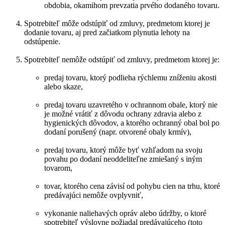
obdobia, okamihom prevzatia prvého dodaného tovaru.
Spotrebiteľ môže odstúpiť od zmluvy, predmetom ktorej je
dodanie tovaru, aj pred začiatkom plynutia lehoty na
odstúpenie.
Spotrebiteľ nemôže odstúpiť od zmluvy, predmetom ktorej je:
predaj tovaru, ktorý podlieha rýchlemu zníženiu akosti
alebo skaze,
predaj tovaru uzavretého v ochrannom obale, ktorý nie
je možné vrátiť z dôvodu ochrany zdravia alebo z
hygienických dôvodov, a ktorého ochranný obal bol po
dodaní porušený (napr. otvorené obaly krmív),
predaj tovaru, ktorý môže byť vzhľadom na svoju
povahu po dodaní neoddeliteľne zmiešaný s iným
tovarom,
tovar, ktorého cena závisí od pohybu cien na trhu, ktoré
predávajúci nemôže ovplyvniť,
vykonanie naliehavých opráv alebo údržby, o ktoré
spotrebiteľ výslovne požiadal predávajúceho (toto