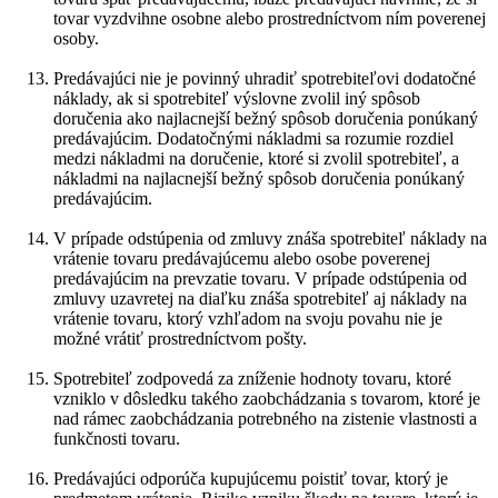
tovar vyzdvihne osobne alebo prostredníctvom ním poverenej
osoby.
Predávajúci nie je povinný uhradiť spotrebiteľovi dodatočné
náklady, ak si spotrebiteľ výslovne zvolil iný spôsob
doručenia ako najlacnejší bežný spôsob doručenia ponúkaný
predávajúcim. Dodatočnými nákladmi sa rozumie rozdiel
medzi nákladmi na doručenie, ktoré si zvolil spotrebiteľ, a
nákladmi na najlacnejší bežný spôsob doručenia ponúkaný
predávajúcim.
V prípade odstúpenia od zmluvy znáša spotrebiteľ náklady na
vrátenie tovaru predávajúcemu alebo osobe poverenej
predávajúcim na prevzatie tovaru. V prípade odstúpenia od
zmluvy uzavretej na diaľku znáša spotrebiteľ aj náklady na
vrátenie tovaru, ktorý vzhľadom na svoju povahu nie je
možné vrátiť prostredníctvom pošty.
Spotrebiteľ zodpovedá za zníženie hodnoty tovaru, ktoré
vzniklo v dôsledku takého zaobchádzania s tovarom, ktoré je
nad rámec zaobchádzania potrebného na zistenie vlastnosti a
funkčnosti tovaru.
Predávajúci odporúča kupujúcemu poistiť tovar, ktorý je