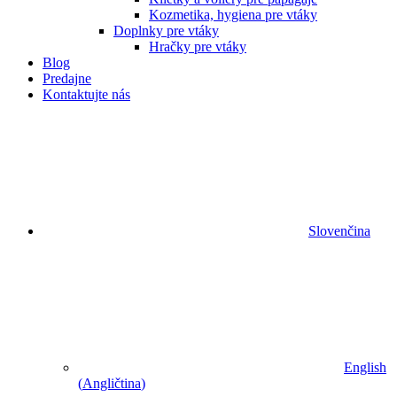
Kozmetika, hygiena pre vtáky
Doplnky pre vtáky
Hračky pre vtáky
Blog
Predajne
Kontaktujte nás
Slovenčina
English
(
Angličtina
)