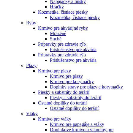
Napájačky a misky
Hračky
Kozmetika, čistiace piesky
Kozmetika, čistiace piesky
Ryby
Krmivo pre akvárijné ryby
Mrazené
Suché
Prípravky pre zdravie rýb
Príslušenstvo pre akvária
Prípravky pre zdravie rýb
Príslušenstvo pre akvária
Plazy
Krmivo pre plazy
Krmivo pre plazy
Krmivo pre korytnačky
Doplnky stravy pre plazy a korytnačky
Piesky a substráty do terárií
Piesky a substráty do terárií
Ostatné doplňky do terárií
Ostatné doplňky do terárií
Vtáky
Krmivo pre vtáky
Krmivo pre papagáje a vtáky
Doplnkové krmivo a vitamíny pre