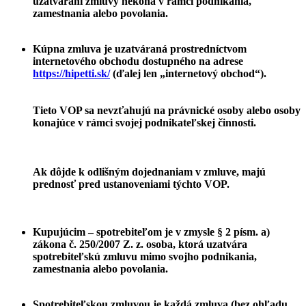
uzatváraní zmluvy nekoná v rámci podnikania,
zamestnania alebo povolania.
Kúpna zmluva je uzatváraná prostredníctvom
internetového obchodu dostupného na adrese
https://hipetti.sk/
(ďalej len „internetový obchod“).
Tieto VOP sa nevzťahujú na právnické osoby alebo osoby
konajúce v rámci svojej podnikateľskej činnosti.
Ak dôjde k odlišným dojednaniam v zmluve, majú
prednosť pred ustanoveniami týchto VOP.
Kupujúcim – spotrebiteľom je v zmysle § 2 písm. a)
zákona č. 250/2007 Z. z. osoba, ktorá uzatvára
spotrebiteľskú zmluvu mimo svojho podnikania,
zamestnania alebo povolania.
Spotrebiteľskou zmluvou je každá zmluva (bez ohľadu