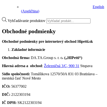
English
(
Angličtina
)
Vyhľadávanie produktov
Obchodné podmienky
Obchodné podmienky pre internetový obchod
Hipetti.sk
Základné informácie
Obchodná firma:
DA.TA.Group s. r. o
. („HIPetti“)
Hlavná adresa a obchod
:
Železničná 3/C, 900 31
Stupava
Sídlo spoločnosti:
Tomášikova 12570/50A 831 03 Bratislava –
mestská časť Nové Mesto
IČO:
56377002
DIČ:
2122303194
IČ DPH:
SK2122303194