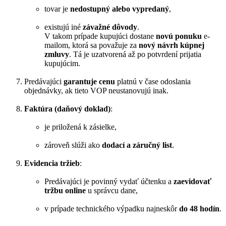
tovar je
nedostupný alebo vypredaný
,
existujú iné
závažné dôvody
.
V takom prípade kupujúci dostane
novú ponuku
e-
mailom, ktorá sa považuje za
nový návrh kúpnej
zmluvy
. Tá je uzatvorená až po potvrdení prijatia
kupujúcim.
Predávajúci
garantuje cenu
platnú v čase odoslania
objednávky, ak tieto VOP neustanovujú inak.
Faktúra (daňový doklad)
:
je priložená k zásielke,
zároveň slúži ako
dodací a záručný list
.
Evidencia tržieb
:
Predávajúci je povinný vydať účtenku a
zaevidovať
tržbu online
u správcu dane,
v prípade technického výpadku najneskôr
do 48 hodín
.