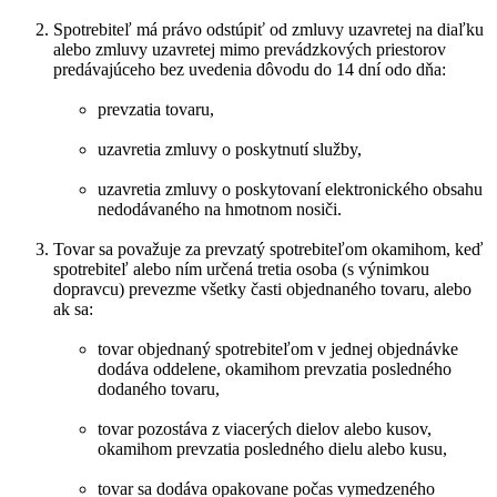
Spotrebiteľ má právo odstúpiť od zmluvy uzavretej na diaľku
alebo zmluvy uzavretej mimo prevádzkových priestorov
predávajúceho bez uvedenia dôvodu do 14 dní odo dňa:
prevzatia tovaru,
uzavretia zmluvy o poskytnutí služby,
uzavretia zmluvy o poskytovaní elektronického obsahu
nedodávaného na hmotnom nosiči.
Tovar sa považuje za prevzatý spotrebiteľom okamihom, keď
spotrebiteľ alebo ním určená tretia osoba (s výnimkou
dopravcu) prevezme všetky časti objednaného tovaru, alebo
ak sa:
tovar objednaný spotrebiteľom v jednej objednávke
dodáva oddelene, okamihom prevzatia posledného
dodaného tovaru,
tovar pozostáva z viacerých dielov alebo kusov,
okamihom prevzatia posledného dielu alebo kusu,
tovar sa dodáva opakovane počas vymedzeného