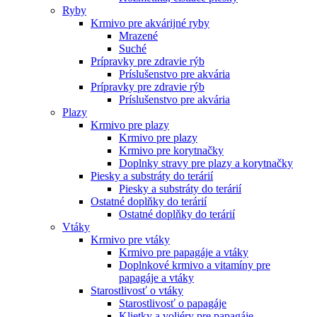
Ryby
Krmivo pre akvárijné ryby
Mrazené
Suché
Prípravky pre zdravie rýb
Príslušenstvo pre akvária
Prípravky pre zdravie rýb
Príslušenstvo pre akvária
Plazy
Krmivo pre plazy
Krmivo pre plazy
Krmivo pre korytnačky
Doplnky stravy pre plazy a korytnačky
Piesky a substráty do terárií
Piesky a substráty do terárií
Ostatné doplňky do terárií
Ostatné doplňky do terárií
Vtáky
Krmivo pre vtáky
Krmivo pre papagáje a vtáky
Doplnkové krmivo a vitamíny pre
papagáje a vtáky
Starostlivosť o vtáky
Starostlivosť o papagáje
Klietky a voliéry pre papagáje