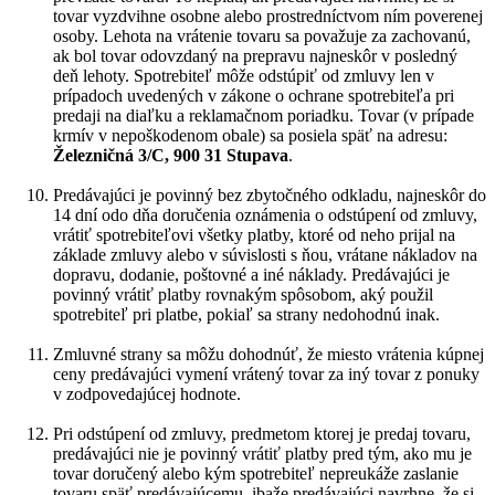
tovar vyzdvihne osobne alebo prostredníctvom ním poverenej
osoby. Lehota na vrátenie tovaru sa považuje za zachovanú,
ak bol tovar odovzdaný na prepravu najneskôr v posledný
deň lehoty. Spotrebiteľ môže odstúpiť od zmluvy len v
prípadoch uvedených v zákone o ochrane spotrebiteľa pri
predaji na diaľku a reklamačnom poriadku. Tovar (v prípade
krmív v nepoškodenom obale) sa posiela späť na adresu:
Železničná 3/C, 900 31 Stupava
.
Predávajúci je povinný bez zbytočného odkladu, najneskôr do
14 dní odo dňa doručenia oznámenia o odstúpení od zmluvy,
vrátiť spotrebiteľovi všetky platby, ktoré od neho prijal na
základe zmluvy alebo v súvislosti s ňou, vrátane nákladov na
dopravu, dodanie, poštovné a iné náklady. Predávajúci je
povinný vrátiť platby rovnakým spôsobom, aký použil
spotrebiteľ pri platbe, pokiaľ sa strany nedohodnú inak.
Zmluvné strany sa môžu dohodnúť, že miesto vrátenia kúpnej
ceny predávajúci vymení vrátený tovar za iný tovar z ponuky
v zodpovedajúcej hodnote.
Pri odstúpení od zmluvy, predmetom ktorej je predaj tovaru,
predávajúci nie je povinný vrátiť platby pred tým, ako mu je
tovar doručený alebo kým spotrebiteľ nepreukáže zaslanie
tovaru späť predávajúcemu, ibaže predávajúci navrhne, že si