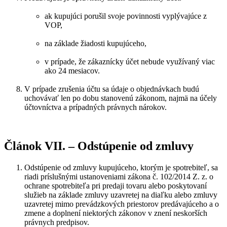
ak kupujúci porušil svoje povinnosti vyplývajúce z
VOP,
na základe žiadosti kupujúceho,
v prípade, že zákaznícky účet nebude využívaný viac
ako 24 mesiacov.
V prípade zrušenia účtu sa údaje o objednávkach budú
uchovávať len po dobu stanovenú zákonom, najmä na účely
účtovníctva a prípadných právnych nárokov.
Článok VII. – Odstúpenie od zmluvy
Odstúpenie od zmluvy kupujúceho, ktorým je spotrebiteľ, sa
riadi príslušnými ustanoveniami zákona č. 102/2014 Z. z. o
ochrane spotrebiteľa pri predaji tovaru alebo poskytovaní
služieb na základe zmluvy uzavretej na diaľku alebo zmluvy
uzavretej mimo prevádzkových priestorov predávajúceho a o
zmene a doplnení niektorých zákonov v znení neskorších
právnych predpisov.