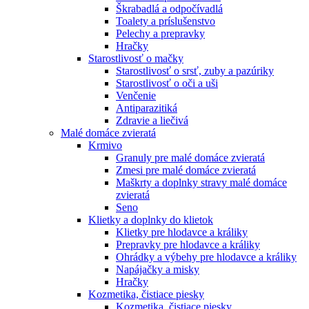
Škrabadlá a odpočívadlá
Toalety а príslušenstvo
Pelechy a prepravky
Hračky
Starostlivosť o mačky
Starostlivosť o srsť, zuby a pazúriky
Starostlivosť o oči a uši
Venčenie
Antiparazitiká
Zdravie a liečivá
Malé domáce zvieratá
Krmivo
Granuly pre malé domáce zvieratá
Zmesi pre malé domáce zvieratá
Maškrty a doplnky stravy malé domáce
zvieratá
Seno
Klietky a doplnky do klietok
Klietky pre hlodavce a králiky
Prepravky pre hlodavce a králiky
Ohrádky a výbehy pre hlodavce a králiky
Napájačky a misky
Hračky
Kozmetika, čistiace piesky
Kozmetika, čistiace piesky