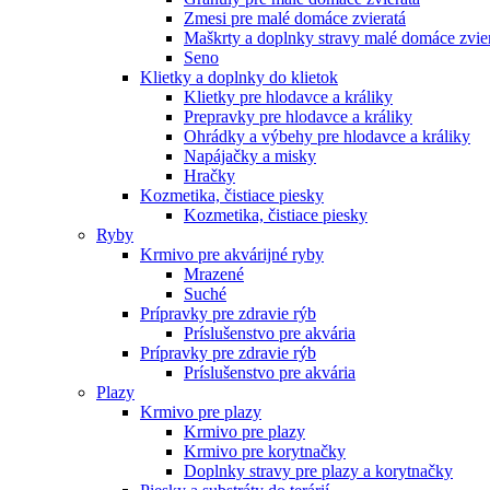
Zmesi pre malé domáce zvieratá
Maškrty a doplnky stravy malé domáce zvie
Seno
Klietky a doplnky do klietok
Klietky pre hlodavce a králiky
Prepravky pre hlodavce a králiky
Ohrádky a výbehy pre hlodavce a králiky
Napájačky a misky
Hračky
Kozmetika, čistiace piesky
Kozmetika, čistiace piesky
Ryby
Krmivo pre akvárijné ryby
Mrazené
Suché
Prípravky pre zdravie rýb
Príslušenstvo pre akvária
Prípravky pre zdravie rýb
Príslušenstvo pre akvária
Plazy
Krmivo pre plazy
Krmivo pre plazy
Krmivo pre korytnačky
Doplnky stravy pre plazy a korytnačky