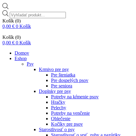
Vyhľadávanie
produktov
Košík
(0)
0,00
€
0
Košík
Košík
(0)
0,00
€
0
Košík
Domov
Eshop
Psy
Krmivo pre psy
Pre šteniatka
Pre dospelých psov
Pre seniora
Doplnky pre psy
Potreby na kŕmenie psov
Hračky
Pelechy
Potreby na venčenie
Oblečenie
Kočíky pre psov
Starostlivosť o psy
Starostlivosť o srsť, zuby a pazúriky