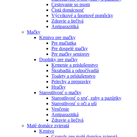
Cestovanie so psom
Čistá domácnosť
Výcvikové a športové pomôcky
Zdravie a liečivá
Antiparazitiká
Mačky
Krmivo pre mačky
Pre mačiatka
Pre dospelé mačky
Pre mačky seniorov
Doplnky pre mačky
Krmenie a prislušenstvo
Škrabadlá a odpočívadlá
Toalety а príslušenstvo
Pelechy a prepravky
Hračky
Starostlivosť o mačky
Starostlivosť o srsť, zuby a pazúriky
Starostlivosť o oči a uši
Venčenie
Antiparazitiká
Zdravie a liečivá
Malé domáce zvieratá
Krmivo
Granuly pre malé domáce zvieratá