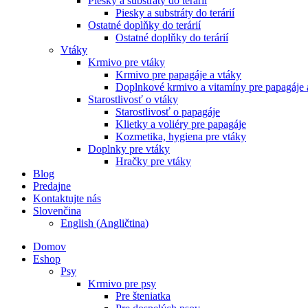
Piesky a substráty do terárií
Piesky a substráty do terárií
Ostatné doplňky do terárií
Ostatné doplňky do terárií
Vtáky
Krmivo pre vtáky
Krmivo pre papagáje a vtáky
Doplnkové krmivo a vitamíny pre papagáje 
Starostlivosť o vtáky
Starostlivosť o papagáje
Klietky a voliéry pre papagáje
Kozmetika, hygiena pre vtáky
Doplnky pre vtáky
Hračky pre vtáky
Blog
Predajne
Kontaktujte nás
Slovenčina
English
(
Angličtina
)
Domov
Eshop
Psy
Krmivo pre psy
Pre šteniatka