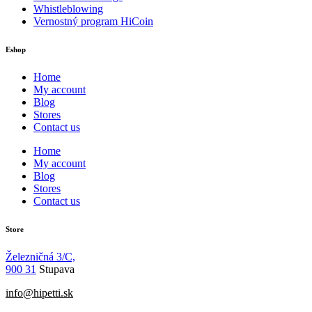
Whistleblowing
Vernostný program HiCoin
Eshop
Home
My account
Blog
Stores
Contact us
Home
My account
Blog
Stores
Contact us
Store
Železničná 3/C,
900 31
Stupava
info@hipetti.sk