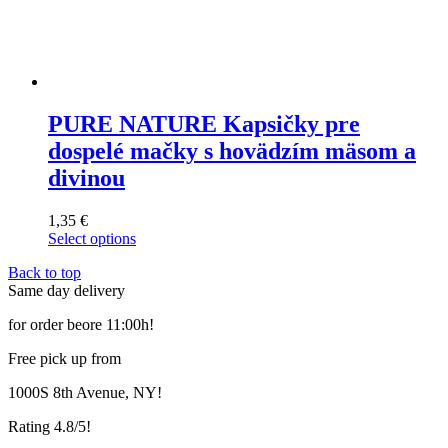
PURE NATURE Kapsičky pre
dospelé mačky s hovädzím mäsom a
divinou
1,35
€
Select options
This
Back to top
product
Same day delivery
has
multiple
for order beore 11:00h!
variants.
The
Free pick up from
options
may
1000S 8th Avenue, NY!
be
chosen
Rating 4.8/5!
on