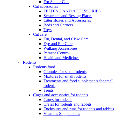
For Senior Cats
Cat accessories
FEEDING AND ACCESSORIES
Scratchers and Resting Places
Litter Boxes and Accessories
Beds and Carriers
Toys
Cat care
Fur, Dental, and Claw Care
Eye and Ear Care
Walking Accessories
Parasite Control
Health and Medicines
Rodents
Rodents food
Granules for small rodents
Mixtures for small rodents
Treatments and food supplements for small
rodents
Treats
Cages and accessories for rodents
Cages for rodents
Сrates for rodents and rabbits
Enclosures and runs for rodents and rabbits
Vitamins Supplements