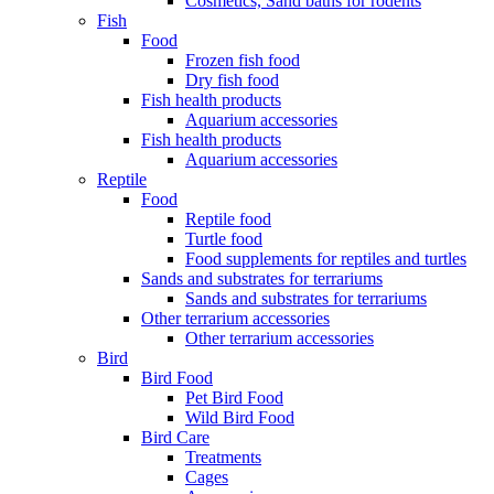
Cosmetics, Sand baths for rodents
Fish
Food
Frozen fish food
Dry fish food
Fish health products
Aquarium accessories
Fish health products
Aquarium accessories
Reptile
Food
Reptile food
Turtle food
Food supplements for reptiles and turtles
Sands and substrates for terrariums
Sands and substrates for terrariums
Other terrarium accessories
Other terrarium accessories
Bird
Bird Food
Pet Bird Food
Wild Bird Food
Bird Care
Treatments
Cages