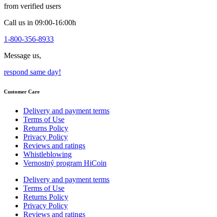
the
from verified users
product
page
Call us in 09:00-16:00h
1-800-356-8933
Message us,
respond same day!
Customer Care
Delivery and payment terms
Terms of Use
Returns Policy
Privacy Policy
Reviews and ratings
Whistleblowing
Vernostný program HiCoin
Delivery and payment terms
Terms of Use
Returns Policy
Privacy Policy
Reviews and ratings