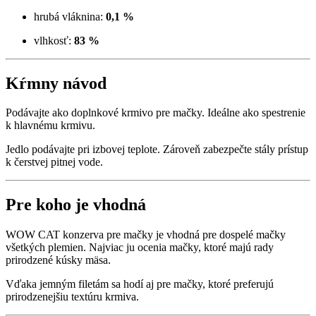
hrubá vláknina:
0,1 %
vlhkosť:
83 %
Kŕmny návod
Podávajte ako doplnkové krmivo pre mačky. Ideálne ako spestrenie
k hlavnému krmivu.
Jedlo podávajte pri izbovej teplote. Zároveň zabezpečte stály prístup
k čerstvej pitnej vode.
Pre koho je vhodná
WOW CAT konzerva pre mačky je vhodná pre dospelé mačky
všetkých plemien. Najviac ju ocenia mačky, ktoré majú rady
prirodzené kúsky mäsa.
Vďaka jemným filetám sa hodí aj pre mačky, ktoré preferujú
prirodzenejšiu textúru krmiva.