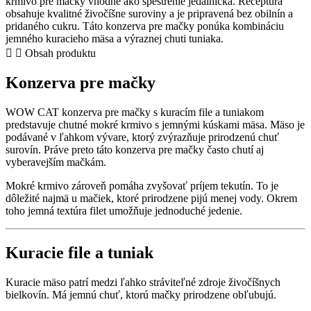
krmivo pre mačky vhodné ako spestrenie jedálnička. Receptúra
kuracie
obsahuje kvalitné živočíšne suroviny a je pripravená bez obilnín a
file
pridaného cukru. Táto konzerva pre mačky ponúka kombináciu
s
jemného kuracieho mäsa a výraznej chuti tuniaka.
tuniakom
Obsah produktu
quantity
Konzerva pre mačky
WOW CAT konzerva pre mačky s kuracím file a tuniakom
predstavuje chutné mokré krmivo s jemnými kúskami mäsa. Mäso je
podávané v ľahkom vývare, ktorý zvýrazňuje prirodzenú chuť
surovín. Práve preto táto konzerva pre mačky často chutí aj
vyberavejším mačkám.
Mokré krmivo zároveň pomáha zvyšovať príjem tekutín. To je
dôležité najmä u mačiek, ktoré prirodzene pijú menej vody. Okrem
toho jemná textúra filet umožňuje jednoduché jedenie.
Kuracie file a tuniak
Kuracie mäso patrí medzi ľahko stráviteľné zdroje živočíšnych
bielkovín. Má jemnú chuť, ktorú mačky prirodzene obľubujú.