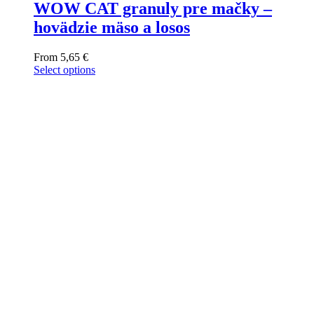
WOW CAT granuly pre mačky –
hovädzie mäso a losos
From
5,65
€
Select options
This
product
has
multiple
variants.
The
options
may
be
chosen
on
the
product
page