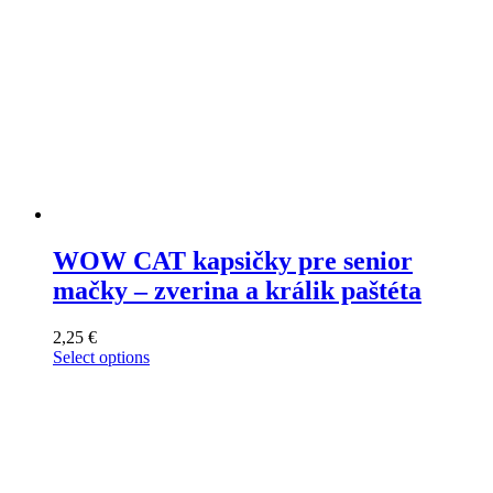
WOW CAT kapsičky pre senior
mačky – zverina a králik paštéta
2,25
€
Select options
This
product
has
multiple
variants.
The