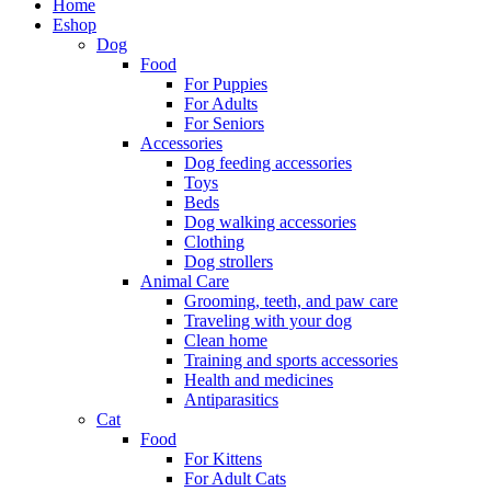
Home
Eshop
Dog
Food
For Puppies
For Adults
For Seniors
Accessories
Dog feeding accessories
Toys
Beds
Dog walking accessories
Clothing
Dog strollers
Animal Care
Grooming, teeth, and paw care
Traveling with your dog
Clean home
Training and sports accessories
Health and medicines
Antiparasitics
Cat
Food
For Kittens
For Adult Cats