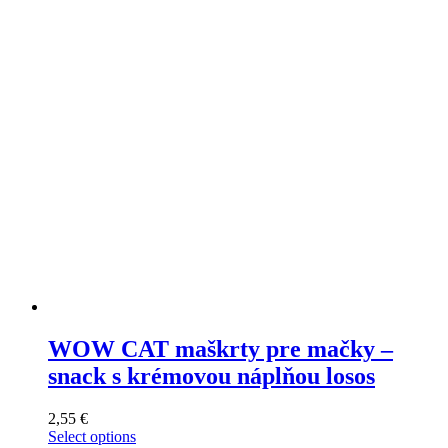
options
may
be
chosen
on
the
product
page
WOW CAT maškrty pre mačky –
snack s krémovou náplňou losos
2,55
€
Select options