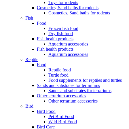
Toys for rodents
Cosmetics, Sand baths for rodents
Cosmetics, Sand baths for rodents
Fish
Food
Frozen fish food
Dry fish food
Fish health products
Aquarium accessories
Fish health products
Aquarium accessories
Reptile
Food
Reptile food
Turtle food
Food supplements for reptiles and turtles
Sands and substrates for terrariums
Sands and substrates for terrariums
Other terrarium accessories
Other terrarium accessories
Bird
Bird Food
Pet Bird Food
Wild Bird Food
Bird Care