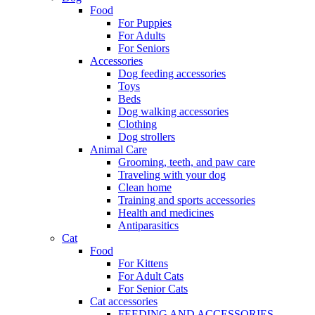
Food
For Puppies
For Adults
For Seniors
Accessories
Dog feeding accessories
Toys
Beds
Dog walking accessories
Clothing
Dog strollers
Animal Care
Grooming, teeth, and paw care
Traveling with your dog
Clean home
Training and sports accessories
Health and medicines
Antiparasitics
Cat
Food
For Kittens
For Adult Cats
For Senior Cats
Cat accessories
FEEDING AND ACCESSORIES