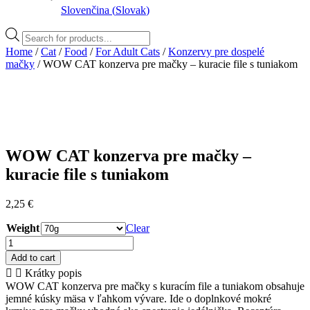
Slovenčina
(
Slovak
)
Products
search
Home
/
Cat
/
Food
/
For Adult Cats
/
Konzervy pre dospelé
mačky
/ WOW CAT konzerva pre mačky – kuracie file s tuniakom
WOW CAT konzerva pre mačky –
kuracie file s tuniakom
2,25
€
Weight
Clear
WOW
CAT
Add to cart
konzerva
Krátky popis
pre
WOW CAT konzerva pre mačky s kuracím file a tuniakom obsahuje
mačky
jemné kúsky mäsa v ľahkom vývare. Ide o doplnkové mokré
–