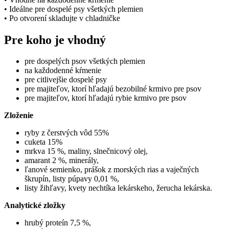
• Ideálne pre dospelé psy všetkých plemien
• Po otvorení skladujte v chladničke
Pre koho je vhodný
pre dospelých psov všetkých plemien
na každodenné kŕmenie
pre citlivejšie dospelé psy
pre majiteľov, ktorí hľadajú bezobilné krmivo pre psov
pre majiteľov, ktorí hľadajú rybie krmivo pre psov
Zloženie
ryby z čerstvých vôd 55%
cuketa 15%
mrkva 15 %, maliny, slnečnicový olej,
amarant 2 %, minerály,
ľanové semienko, prášok z morských rias a vaječných
škrupín, listy púpavy 0,01 %,
listy žihľavy, kvety nechtíka lekárskeho, žerucha lekárska.
Analytické zložky
hrubý proteín 7,5 %,