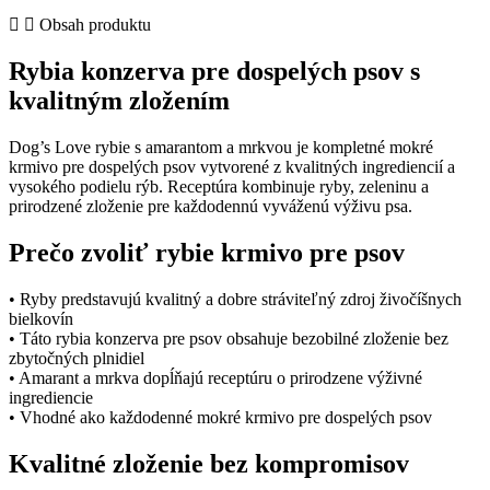
dospelých
Obsah produktu
psov
quantity
Rybia konzerva pre dospelých psov s
kvalitným zložením
Dog’s Love rybie s amarantom a mrkvou je kompletné mokré
krmivo pre dospelých psov vytvorené z kvalitných ingrediencií a
vysokého podielu rýb. Receptúra kombinuje ryby, zeleninu a
prirodzené zloženie pre každodennú vyváženú výživu psa.
Prečo zvoliť rybie krmivo pre psov
• Ryby predstavujú kvalitný a dobre stráviteľný zdroj živočíšnych
bielkovín
• Táto rybia konzerva pre psov obsahuje bezobilné zloženie bez
zbytočných plnidiel
• Amarant a mrkva dopĺňajú receptúru o prirodzene výživné
ingrediencie
• Vhodné ako každodenné mokré krmivo pre dospelých psov
Kvalitné zloženie bez kompromisov