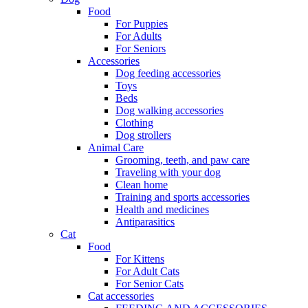
Food
For Puppies
For Adults
For Seniors
Accessories
Dog feeding accessories
Toys
Beds
Dog walking accessories
Clothing
Dog strollers
Animal Care
Grooming, teeth, and paw care
Traveling with your dog
Clean home
Training and sports accessories
Health and medicines
Antiparasitics
Cat
Food
For Kittens
For Adult Cats
For Senior Cats
Cat accessories