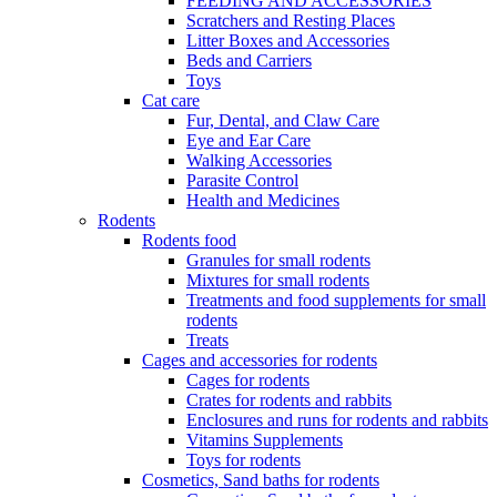
FEEDING AND ACCESSORIES
Scratchers and Resting Places
Litter Boxes and Accessories
Beds and Carriers
Toys
Cat care
Fur, Dental, and Claw Care
Eye and Ear Care
Walking Accessories
Parasite Control
Health and Medicines
Rodents
Rodents food
Granules for small rodents
Mixtures for small rodents
Treatments and food supplements for small
rodents
Treats
Cages and accessories for rodents
Cages for rodents
Сrates for rodents and rabbits
Enclosures and runs for rodents and rabbits
Vitamins Supplements
Toys for rodents
Cosmetics, Sand baths for rodents