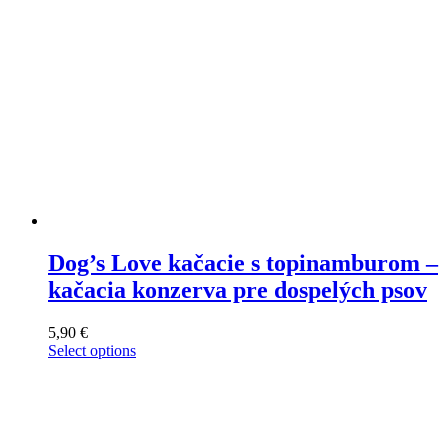
the
product
page
Dog’s Love kačacie s topinamburom –
kačacia konzerva pre dospelých psov
5,90
€
Select options
This
product
has
multiple
variants.