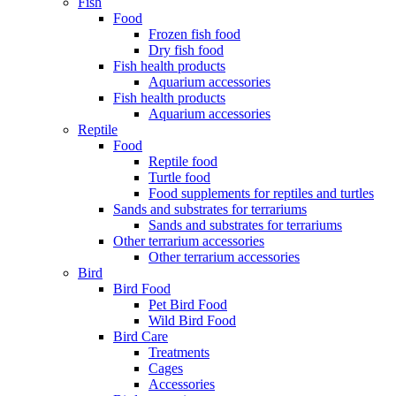
Fish
Food
Frozen fish food
Dry fish food
Fish health products
Aquarium accessories
Fish health products
Aquarium accessories
Reptile
Food
Reptile food
Turtle food
Food supplements for reptiles and turtles
Sands and substrates for terrariums
Sands and substrates for terrariums
Other terrarium accessories
Other terrarium accessories
Bird
Bird Food
Pet Bird Food
Wild Bird Food
Bird Care
Treatments
Cages
Accessories