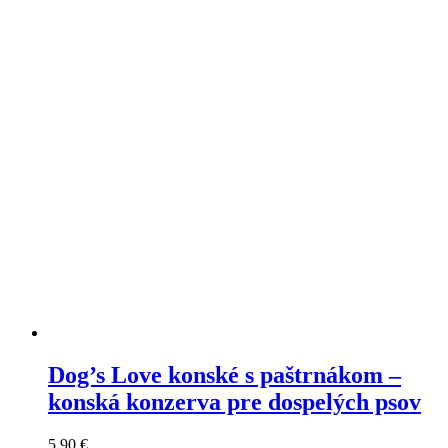
The
options
may
be
chosen
on
the
product
page
Dog’s Love konské s paštrnákom –
konská konzerva pre dospelých psov
5,90
€