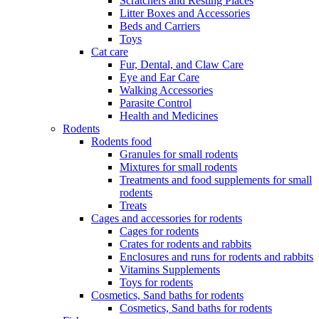
Scratchers and Resting Places
Litter Boxes and Accessories
Beds and Carriers
Toys
Cat care
Fur, Dental, and Claw Care
Eye and Ear Care
Walking Accessories
Parasite Control
Health and Medicines
Rodents
Rodents food
Granules for small rodents
Mixtures for small rodents
Treatments and food supplements for small
rodents
Treats
Cages and accessories for rodents
Cages for rodents
Сrates for rodents and rabbits
Enclosures and runs for rodents and rabbits
Vitamins Supplements
Toys for rodents
Cosmetics, Sand baths for rodents
Cosmetics, Sand baths for rodents