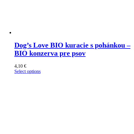
Dog’s Love BIO kuracie s pohánkou –
BIO konzerva pre psov
4,10
€
Select options
This
product
has
multiple
variants.
The
options
may
be
chosen
on