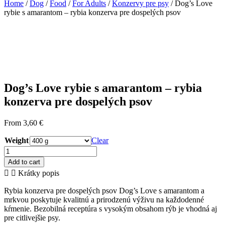
Home
/
Dog
/
Food
/
For Adults
/
Konzervy pre psy
/ Dog’s Love
rybie s amarantom – rybia konzerva pre dospelých psov
Dog’s Love rybie s amarantom – rybia
konzerva pre dospelých psov
From
3,60
€
Weight
Clear
Dog's
Love
Add to cart
rybie
Krátky popis
s
amarantom
Rybia konzerva pre dospelých psov Dog’s Love s amarantom a
–
mrkvou poskytuje kvalitnú a prirodzenú výživu na každodenné
rybia
kŕmenie. Bezobilná receptúra s vysokým obsahom rýb je vhodná aj
konzerva
pre citlivejšie psy.
pre