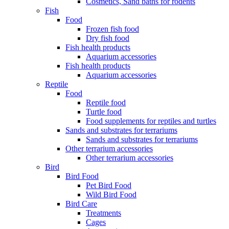
Cosmetics, Sand baths for rodents
Fish
Food
Frozen fish food
Dry fish food
Fish health products
Aquarium accessories
Fish health products
Aquarium accessories
Reptile
Food
Reptile food
Turtle food
Food supplements for reptiles and turtles
Sands and substrates for terrariums
Sands and substrates for terrariums
Other terrarium accessories
Other terrarium accessories
Bird
Bird Food
Pet Bird Food
Wild Bird Food
Bird Care
Treatments
Cages