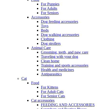
For Puppies
For Adults
For Seniors
Accessories
Dog feeding accessories
Toys
Beds
Dog walking accessories
Clothing
Dog strollers
Animal Care
Grooming, teeth, and paw care
Traveling with your dog
Clean home
Training and sports accessories
Health and medicines
Antiparasitics
Cat
Food
For Kittens
For Adult Cats
For Senior Cats
Cat accessories
FEEDING AND ACCESSORIES