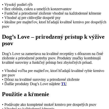
• Vysoký podiel rýb
• Bez obilnín, cukru a umelých konzervantov
• Funkčné a prirodzené zloženie vhodné na každodenné kŕmenie
• Vhodné aj pre citlivejšie dospelé psy
• Ideálne pre majiteľov, ktorí hľadajú kvalitné krmivo pre dospelých
psov
Dog’s Love – prirodzený prístup k výžive
psov
Dog’s Love sa zameriava na kvalitné receptúry s dôrazom na čisté
zloženie a prirodzené potreby psov. Produkty značky kombinujú
kvalitné suroviny a funkčný prístup bez zbytočných prísad.
• Vhodná voľba pre majiteľov, ktorí hľadajú kvalitné rybie krmivo
pre psov
• Dôraz na kvalitné suroviny a prirodzené zloženie
• Ďalšie produkty Dog’s Love nájdete
TU
Použitie a kŕmenie
• Podávajte ako kompletné mokré krmivo pre dospelých psov
• Vhodné na každodenné kŕmenie