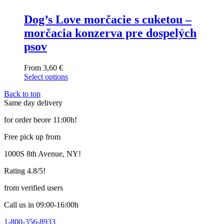
Dog’s Love morčacie s cuketou –
morčacia konzerva pre dospelých
psov
From
3,60
€
Select options
This
Back to top
product
Same day delivery
has
multiple
for order beore 11:00h!
variants.
The
Free pick up from
options
may
1000S 8th Avenue, NY!
be
chosen
Rating 4.8/5!
on
the
from verified users
product
page
Call us in 09:00-16:00h
1-800-356-8933