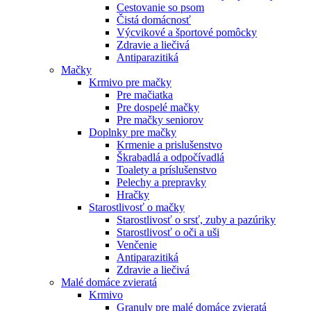
Cestovanie so psom
Čistá domácnosť
Výcvikové a športové pomôcky
Zdravie a liečivá
Antiparazitiká
Mačky
Krmivo pre mačky
Pre mačiatka
Pre dospelé mačky
Pre mačky seniorov
Doplnky pre mačky
Krmenie a prislušenstvo
Škrabadlá a odpočívadlá
Toalety а príslušenstvo
Pelechy a prepravky
Hračky
Starostlivosť o mačky
Starostlivosť o srsť, zuby a pazúriky
Starostlivosť o oči a uši
Venčenie
Antiparazitiká
Zdravie a liečivá
Malé domáce zvieratá
Krmivo
Granuly pre malé domáce zvieratá