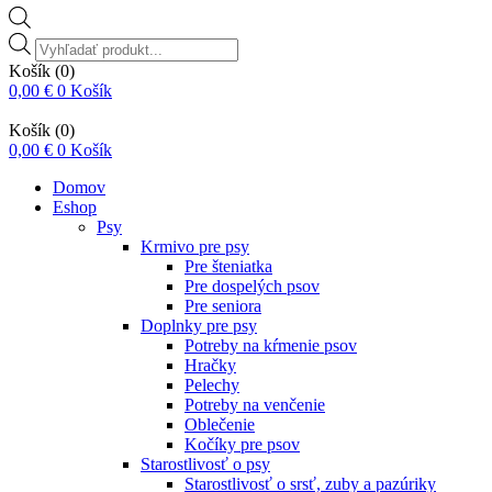
Vyhľadávanie
produktov
Košík
(0)
0,00
€
0
Košík
Košík
(0)
0,00
€
0
Košík
Domov
Eshop
Psy
Krmivo pre psy
Pre šteniatka
Pre dospelých psov
Pre seniora
Doplnky pre psy
Potreby na kŕmenie psov
Hračky
Pelechy
Potreby na venčenie
Oblečenie
Kočíky pre psov
Starostlivosť o psy
Starostlivosť o srsť, zuby a pazúriky