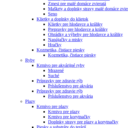
Zmesi pre malé domáce zvieratá
Maškrty a doplnky stravy malé domáce zvie
Seno
Klietky a doplnky do klietok
Klietky pre hlodavce a králiky
Prepravky pre hlodavce a králiky
Ohrádky a výbehy pre hlodavce a králiky
Napájačky a misky
Hračky
Kozmetika, čistiace piesky
Kozmetika, čistiace piesky
Ryby
Krmivo pre akvárijné ryby
Mrazené
Suché
Prípravky pre zdravie rýb
Príslušenstvo pre akvária
Prípravky pre zdravie rýb
Príslušenstvo pre akvária
Plazy
Krmivo pre plazy
Krmivo pre plazy
Krmivo pre korytnačky
Doplnky stravy pre plazy a korytnačky
Piesky a substráty do terárií