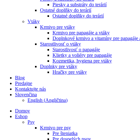
Piesky a substráty do terárií
Ostatné doplňky do terárií
Ostatné doplňky do terárií
Vtáky
Krmivo pre vtáky
Krmivo pre papagáje a vtáky
Doplnkové krmivo a vitamíny pre papagáje 
Starostlivosť o vtáky
Starostlivosť o papagáje
Klietky a voliéry pre papagáje
Kozmetika, hygiena pre vtáky
Doplnky pre vtáky
Hračky pre vtáky
Blog
Predajne
Kontaktujte nás
Slovenčina
English
(
Angličtina
)
Domov
Eshop
Psy
Krmivo pre psy
Pre šteniatka
Pre dospelých psov