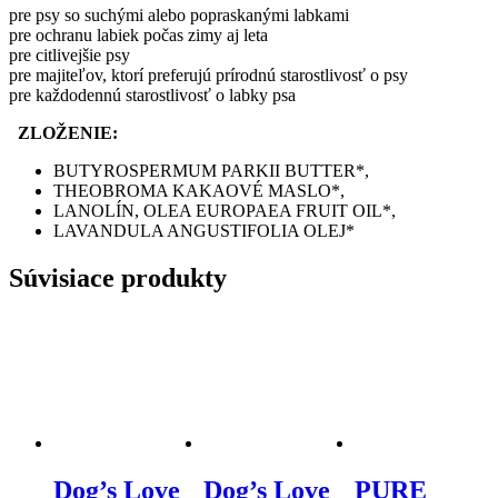
pre psy so suchými alebo popraskanými labkami
pre ochranu labiek počas zimy aj leta
pre citlivejšie psy
pre majiteľov, ktorí preferujú prírodnú starostlivosť o psy
pre každodennú starostlivosť o labky psa
ZLOŽENIE:
BUTYROSPERMUM PARKII BUTTER*,
THEOBROMA KAKAOVÉ MASLO*,
LANOLÍN, OLEA EUROPAEA FRUIT OIL*,
LAVANDULA ANGUSTIFOLIA OLEJ*
Súvisiace produkty
Dog’s Love
Dog’s Love
PURE