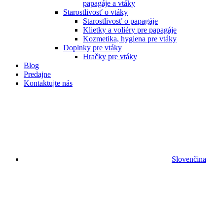
papagáje a vtáky
Starostlivosť o vtáky
Starostlivosť o papagáje
Klietky a voliéry pre papagáje
Kozmetika, hygiena pre vtáky
Doplnky pre vtáky
Hračky pre vtáky
Blog
Predajne
Kontaktujte nás
Slovenčina