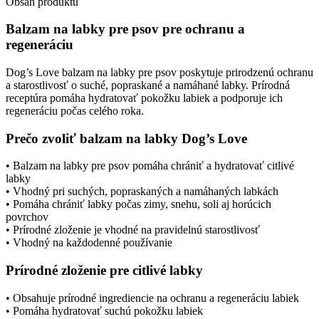
Obsah produktu
psov
–
Balzam na labky pre psov pre ochranu a
prírodná
regeneráciu
starostlivosť
o
Dog’s Love balzam na labky pre psov poskytuje prirodzenú ochranu
labky
a starostlivosť o suché, popraskané a namáhané labky. Prírodná
receptúra pomáha hydratovať pokožku labiek a podporuje ich
regeneráciu počas celého roka.
Prečo zvoliť balzam na labky Dog’s Love
• Balzam na labky pre psov pomáha chrániť a hydratovať citlivé
labky
• Vhodný pri suchých, popraskaných a namáhaných labkách
• Pomáha chrániť labky počas zimy, snehu, soli aj horúcich
povrchov
• Prírodné zloženie je vhodné na pravidelnú starostlivosť
• Vhodný na každodenné používanie
Prírodné zloženie pre citlivé labky
• Obsahuje prírodné ingrediencie na ochranu a regeneráciu labiek
• Pomáha hydratovať suchú pokožku labiek