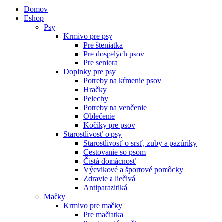
Domov
Eshop
Psy
Krmivo pre psy
Pre šteniatka
Pre dospelých psov
Pre seniora
Doplnky pre psy
Potreby na kŕmenie psov
Hračky
Pelechy
Potreby na venčenie
Oblečenie
Kočíky pre psov
Starostlivosť o psy
Starostlivosť o srsť, zuby a pazúriky
Cestovanie so psom
Čistá domácnosť
Výcvikové a športové pomôcky
Zdravie a liečivá
Antiparazitiká
Mačky
Krmivo pre mačky
Pre mačiatka