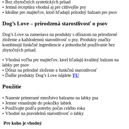
• Bez zbytočných syntetických prísad
• Jemná receptúra vhodná aj pre citlivejšie psy
• Ideálne pre majiteľov, ktorí hľadajú prírodný balzam pre psov
Dog’s Love – prirodzená starostlivosť o psov
Dog’s Love sa zameriava na produkty s dôrazom na prirodzené
zloženie a každodennú starostlivosť o psy. Produkty značky
kombinujú funkčné ingrediencie a jednoduché používanie bez
zbytočných prísad.
• Vhodná voľba pre majiteľov, ktorí hľadajú kvalitný balzam na
labky pre psov
• Dôraz na prírodné zloženie a funkčnú starostlivosť
• Ďalšie produkty Dog’s Love nájdete
TU
Použitie
• Naneste primerané množstvo balzamu na labky psa
• Jemne vmasírujte do pokožky labiek
• Používajte podľa potreby počas celého roka
• Vhodné na pravidelnú starostlivosť o labky
Pre koho je vhodný