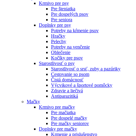
Krmivo pre psy
Pre šteniatka
Pre dospelých psov
Pre seniora
Doplnky pre psy
Potreby na kŕmenie psov
Hračky
Pelechy
Potreby na venčenie
Oblečenie
Kočíky pre psov
Starostlivosť o psy
Starostlivosť o srsť, zuby a pazúriky
Cestovanie so psom
Čistá domácnosť
Výcvikové a športové pomôcky
Zdravie a liečivá
Antiparazitiká
Mačky
Krmivo pre mačky
Pre mačiatka
Pre dospelé mačky
Pre mačky seniorov
Doplnky pre mačky
Krmenie a prislušenstvo