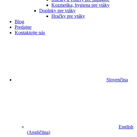
Kozmetika, hygiena pre vtáky
Doplnky pre vtáky
Hračky pre vtáky
Blog
Predajne
Kontaktujte nás
Slovenčina
English
(
Angličtina
)