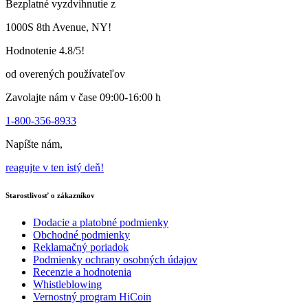
Bezplatné vyzdvihnutie z
na
stránke
1000S 8th Avenue, NY!
produktu
Hodnotenie 4.8/5!
od overených používateľov
Zavolajte nám v čase 09:00-16:00 h
1-800-356-8933
Napíšte nám,
reagujte v ten istý deň!
Starostlivosť o zákazníkov
Dodacie a platobné podmienky
Obchodné podmienky
Reklamačný poriadok
Podmienky ochrany osobných údajov
Recenzie a hodnotenia
Whistleblowing
Vernostný program HiCoin