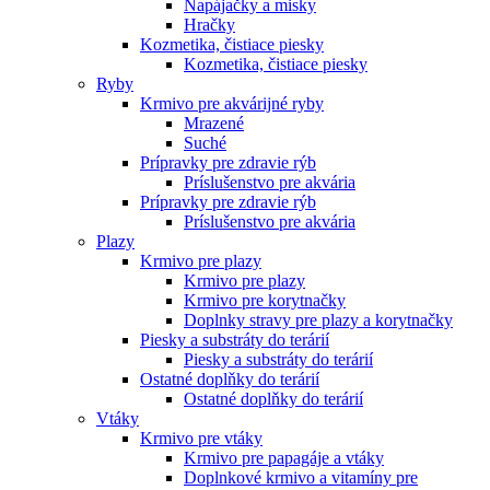
Napájačky a misky
Hračky
Kozmetika, čistiace piesky
Kozmetika, čistiace piesky
Ryby
Krmivo pre akvárijné ryby
Mrazené
Suché
Prípravky pre zdravie rýb
Príslušenstvo pre akvária
Prípravky pre zdravie rýb
Príslušenstvo pre akvária
Plazy
Krmivo pre plazy
Krmivo pre plazy
Krmivo pre korytnačky
Doplnky stravy pre plazy a korytnačky
Piesky a substráty do terárií
Piesky a substráty do terárií
Ostatné doplňky do terárií
Ostatné doplňky do terárií
Vtáky
Krmivo pre vtáky
Krmivo pre papagáje a vtáky
Doplnkové krmivo a vitamíny pre