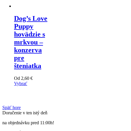
vybrať
na
stránke
Dog’s Love
produktu
Puppy
hovädzie s
mrkvou –
konzerva
pre
šteniatka
Od
2,60
€
Vybrať
Tento
výrobok
má
viacero
Späť hore
variantov.
Doručenie v ten istý deň
Varianty
si
na objednávku pred 11:00h!
môžete
vybrať