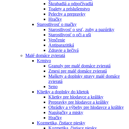
Škrabadlá a odpočívadlá
Toalety а príslušenstvo
Pelechy a prepravky
Hračky
Starostlivosť o mačky
Starostlivosť o srsť, zuby a pazúriky
Starostlivosť o oči a uši
Venčenie
Antiparazitiká
Zdravie a liečivá
Malé domáce zvieratá
Krmivo
Granuly pre malé domáce zvieratá
Zmesi pre malé domáce zvieratá
Maškrty a doplnky stravy malé domáce
zvieratá
Seno
Klietky a doplnky do klietok
Klietky pre hlodavce a králiky
Prepravky pre hlodavce a králiky
Ohrádky a výbehy pre hlodavce a králiky
Napájačky a misky
Hračky
Kozmetika, čistiace piesky
Kozmetika, čistiace piesky