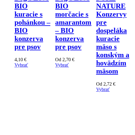
BIO
BIO
NATURE
kuracie s
morčacie s
Konzervy
pohánkou –
amarantom
pre
BIO
– BIO
dospeláka
konzerva
konzerva
kuracie
pre psov
pre psov
mäso s
konským a
4,10
€
Od
2,70
€
hovädzím
Vybrať
Vybrať
mäsom
Tento
Tento
výrobok
výrobok
má
má
Od
2,72
€
viacero
viacero
Vybrať
variantov.
variantov.
Tento
Varianty
Varianty
výrobok
si
si
má
môžete
môžete
viacero
vybrať
vybrať
variantov.
na
na
Varianty
stránke
stránke
si
produktu
produktu
môžete