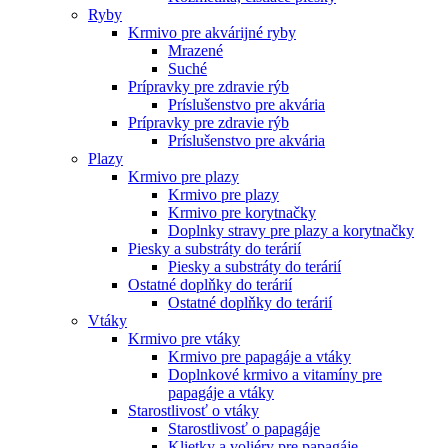
Ryby
Krmivo pre akvárijné ryby
Mrazené
Suché
Prípravky pre zdravie rýb
Príslušenstvo pre akvária
Prípravky pre zdravie rýb
Príslušenstvo pre akvária
Plazy
Krmivo pre plazy
Krmivo pre plazy
Krmivo pre korytnačky
Doplnky stravy pre plazy a korytnačky
Piesky a substráty do terárií
Piesky a substráty do terárií
Ostatné doplňky do terárií
Ostatné doplňky do terárií
Vtáky
Krmivo pre vtáky
Krmivo pre papagáje a vtáky
Doplnkové krmivo a vitamíny pre
papagáje a vtáky
Starostlivosť o vtáky
Starostlivosť o papagáje
Klietky a voliéry pre papagáje