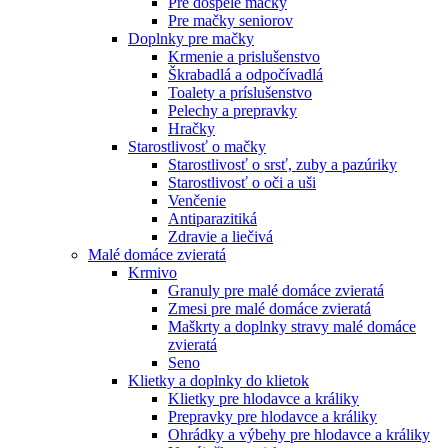
Pre dospelé mačky
Pre mačky seniorov
Doplnky pre mačky
Krmenie a prislušenstvo
Škrabadlá a odpočívadlá
Toalety а príslušenstvo
Pelechy a prepravky
Hračky
Starostlivosť o mačky
Starostlivosť o srsť, zuby a pazúriky
Starostlivosť o oči a uši
Venčenie
Antiparazitiká
Zdravie a liečivá
Malé domáce zvieratá
Krmivo
Granuly pre malé domáce zvieratá
Zmesi pre malé domáce zvieratá
Maškrty a doplnky stravy malé domáce
zvieratá
Seno
Klietky a doplnky do klietok
Klietky pre hlodavce a králiky
Prepravky pre hlodavce a králiky
Ohrádky a výbehy pre hlodavce a králiky