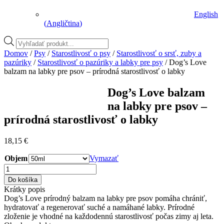
English
(
Angličtina
)
Vyhľadávanie
produktov
Domov
/
Psy
/
Starostlivosť o psy
/
Starostlivosť o srsť, zuby a
pazúriky
/
Starostlivosť o pazúriky a labky pre psy
/ Dog’s Love
balzam na labky pre psov – prírodná starostlivosť o labky
Dog’s Love balzam
na labky pre psov –
prírodná starostlivosť o labky
18,15
€
Оbjem
Vymazať
množstvo
Dog's
Do košíka
Love
Krátky popis
balzam
Dog’s Love prírodný balzam na labky pre psov pomáha chrániť,
na
hydratovať a regenerovať suché a namáhané labky. Prírodné
labky
zloženie je vhodné na každodennú starostlivosť počas zimy aj leta.
pre