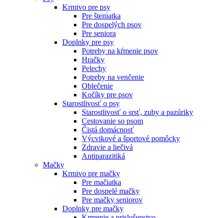
Krmivo pre psy
Pre šteniatka
Pre dospelých psov
Pre seniora
Doplnky pre psy
Potreby na kŕmenie psov
Hračky
Pelechy
Potreby na venčenie
Oblečenie
Kočíky pre psov
Starostlivosť o psy
Starostlivosť o srsť, zuby a pazúriky
Cestovanie so psom
Čistá domácnosť
Výcvikové a športové pomôcky
Zdravie a liečivá
Antiparazitiká
Mačky
Krmivo pre mačky
Pre mačiatka
Pre dospelé mačky
Pre mačky seniorov
Doplnky pre mačky
Krmenie a prislušenstvo