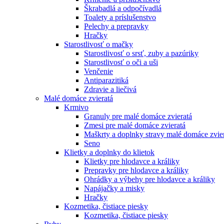
Škrabadlá a odpočívadlá
Toalety а príslušenstvo
Pelechy a prepravky
Hračky
Starostlivosť o mačky
Starostlivosť o srsť, zuby a pazúriky
Starostlivosť o oči a uši
Venčenie
Antiparazitiká
Zdravie a liečivá
Malé domáce zvieratá
Krmivo
Granuly pre malé domáce zvieratá
Zmesi pre malé domáce zvieratá
Maškrty a doplnky stravy malé domáce zvie
Seno
Klietky a doplnky do klietok
Klietky pre hlodavce a králiky
Prepravky pre hlodavce a králiky
Ohrádky a výbehy pre hlodavce a králiky
Napájačky a misky
Hračky
Kozmetika, čistiace piesky
Kozmetika, čistiace piesky