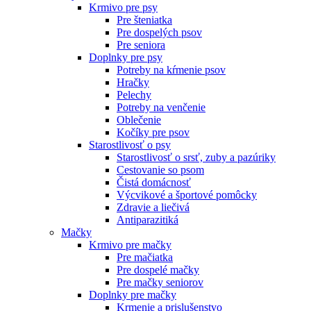
Krmivo pre psy
Pre šteniatka
Pre dospelých psov
Pre seniora
Doplnky pre psy
Potreby na kŕmenie psov
Hračky
Pelechy
Potreby na venčenie
Oblečenie
Kočíky pre psov
Starostlivosť o psy
Starostlivosť o srsť, zuby a pazúriky
Cestovanie so psom
Čistá domácnosť
Výcvikové a športové pomôcky
Zdravie a liečivá
Antiparazitiká
Mačky
Krmivo pre mačky
Pre mačiatka
Pre dospelé mačky
Pre mačky seniorov
Doplnky pre mačky
Krmenie a prislušenstvo