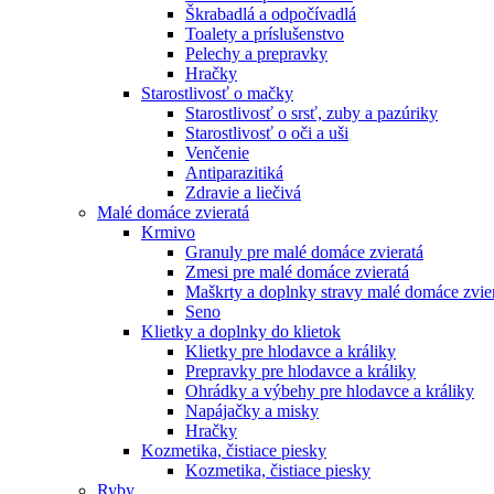
Škrabadlá a odpočívadlá
Toalety а príslušenstvo
Pelechy a prepravky
Hračky
Starostlivosť o mačky
Starostlivosť o srsť, zuby a pazúriky
Starostlivosť o oči a uši
Venčenie
Antiparazitiká
Zdravie a liečivá
Malé domáce zvieratá
Krmivo
Granuly pre malé domáce zvieratá
Zmesi pre malé domáce zvieratá
Maškrty a doplnky stravy malé domáce zvie
Seno
Klietky a doplnky do klietok
Klietky pre hlodavce a králiky
Prepravky pre hlodavce a králiky
Ohrádky a výbehy pre hlodavce a králiky
Napájačky a misky
Hračky
Kozmetika, čistiace piesky
Kozmetika, čistiace piesky
Ryby