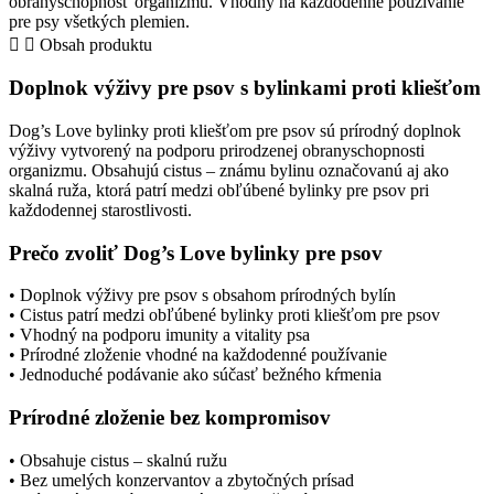
obranyschopnosť organizmu. Vhodný na každodenné používanie
pre
pre psy všetkých plemien.
psov
Obsah produktu
–
doplnok
Doplnok výživy pre psov s bylinkami proti kliešťom
výživy
Dog’s Love bylinky proti kliešťom pre psov sú prírodný doplnok
výživy vytvorený na podporu prirodzenej obranyschopnosti
organizmu. Obsahujú cistus – známu bylinu označovanú aj ako
skalná ruža, ktorá patrí medzi obľúbené bylinky pre psov pri
každodennej starostlivosti.
Prečo zvoliť Dog’s Love bylinky pre psov
• Doplnok výživy pre psov s obsahom prírodných bylín
• Cistus patrí medzi obľúbené bylinky proti kliešťom pre psov
• Vhodný na podporu imunity a vitality psa
• Prírodné zloženie vhodné na každodenné používanie
• Jednoduché podávanie ako súčasť bežného kŕmenia
Prírodné zloženie bez kompromisov
• Obsahuje cistus – skalnú ružu
• Bez umelých konzervantov a zbytočných prísad