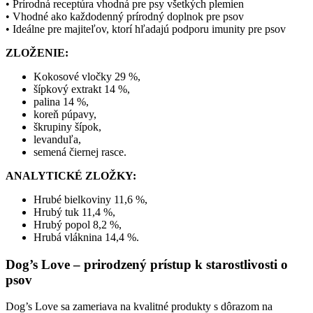
• Prírodná receptúra vhodná pre psy všetkých plemien
• Vhodné ako každodenný prírodný doplnok pre psov
• Ideálne pre majiteľov, ktorí hľadajú podporu imunity pre psov
ZLOŽENIE:
Kokosové vločky 29 %,
šípkový extrakt 14 %,
palina 14 %,
koreň púpavy,
škrupiny šípok,
levanduľa,
semená čiernej rasce.
ANALYTICKÉ ZLOŽKY:
Hrubé bielkoviny 11,6 %,
Hrubý tuk 11,4 %,
Hrubý popol 8,2 %,
Hrubá vláknina 14,4 %.
Dog’s Love – prirodzený prístup k starostlivosti o
psov
Dog’s Love sa zameriava na kvalitné produkty s dôrazom na