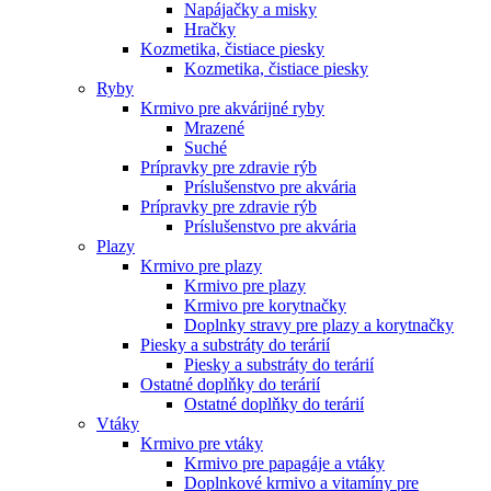
Napájačky a misky
Hračky
Kozmetika, čistiace piesky
Kozmetika, čistiace piesky
Ryby
Krmivo pre akvárijné ryby
Mrazené
Suché
Prípravky pre zdravie rýb
Príslušenstvo pre akvária
Prípravky pre zdravie rýb
Príslušenstvo pre akvária
Plazy
Krmivo pre plazy
Krmivo pre plazy
Krmivo pre korytnačky
Doplnky stravy pre plazy a korytnačky
Piesky a substráty do terárií
Piesky a substráty do terárií
Ostatné doplňky do terárií
Ostatné doplňky do terárií
Vtáky
Krmivo pre vtáky
Krmivo pre papagáje a vtáky
Doplnkové krmivo a vitamíny pre