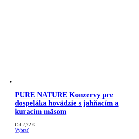
na
stránke
produktu
PURE NATURE Konzervy pre
dospeláka hovädzie s jahňacím a
kuracím mäsom
Od
2,72
€
Vybrať
Tento