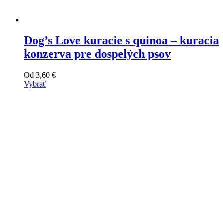
Dog’s Love kuracie s quinoa – kuracia
konzerva pre dospelých psov
Od
3,60
€
Vybrať
Tento
výrobok
má
viacero
variantov.
Varianty
si
môžete
vybrať
na
stránke
produktu