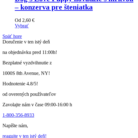
– konzerva pre šteniatka
Od
2,60
€
Vybrať
Tento
Späť hore
výrobok
Doručenie v ten istý deň
má
viacero
na objednávku pred 11:00h!
variantov.
Varianty
Bezplatné vyzdvihnutie z
si
môžete
1000S 8th Avenue, NY!
vybrať
na
Hodnotenie 4.8/5!
stránke
produktu
od overených používateľov
Zavolajte nám v čase 09:00-16:00 h
1-800-356-8933
Napíšte nám,
reagujte v ten istý deň!