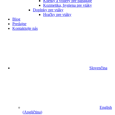
Klietky a voliéry pre papagáje
Kozmetika, hygiena pre vtáky
Doplnky pre vtáky
Hračky pre vtáky
Blog
Predajne
Kontaktujte nás
Slovenčina
English
(
Angličtina
)