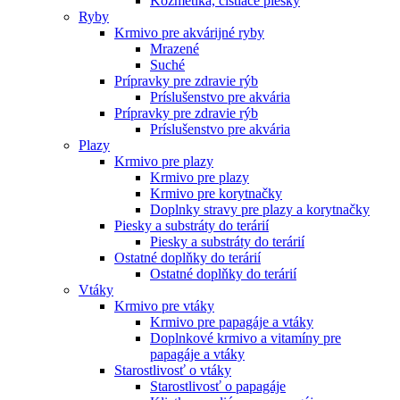
Kozmetika, čistiace piesky
Ryby
Krmivo pre akvárijné ryby
Mrazené
Suché
Prípravky pre zdravie rýb
Príslušenstvo pre akvária
Prípravky pre zdravie rýb
Príslušenstvo pre akvária
Plazy
Krmivo pre plazy
Krmivo pre plazy
Krmivo pre korytnačky
Doplnky stravy pre plazy a korytnačky
Piesky a substráty do terárií
Piesky a substráty do terárií
Ostatné doplňky do terárií
Ostatné doplňky do terárií
Vtáky
Krmivo pre vtáky
Krmivo pre papagáje a vtáky
Doplnkové krmivo a vitamíny pre
papagáje a vtáky
Starostlivosť o vtáky
Starostlivosť o papagáje