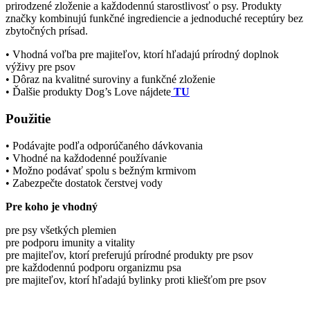
prirodzené zloženie a každodennú starostlivosť o psy. Produkty
značky kombinujú funkčné ingrediencie a jednoduché receptúry bez
zbytočných prísad.
• Vhodná voľba pre majiteľov, ktorí hľadajú prírodný doplnok
výživy pre psov
• Dôraz na kvalitné suroviny a funkčné zloženie
• Ďalšie produkty Dog’s Love nájdete
TU
Použitie
• Podávajte podľa odporúčaného dávkovania
• Vhodné na každodenné používanie
• Možno podávať spolu s bežným krmivom
• Zabezpečte dostatok čerstvej vody
Pre koho je vhodný
pre psy všetkých plemien
pre podporu imunity a vitality
pre majiteľov, ktorí preferujú prírodné produkty pre psov
pre každodennú podporu organizmu psa
pre majiteľov, ktorí hľadajú bylinky proti kliešťom pre psov