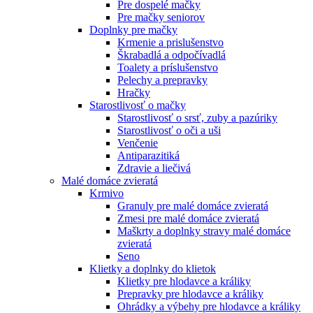
Pre dospelé mačky
Pre mačky seniorov
Doplnky pre mačky
Krmenie a prislušenstvo
Škrabadlá a odpočívadlá
Toalety а príslušenstvo
Pelechy a prepravky
Hračky
Starostlivosť o mačky
Starostlivosť o srsť, zuby a pazúriky
Starostlivosť o oči a uši
Venčenie
Antiparazitiká
Zdravie a liečivá
Malé domáce zvieratá
Krmivo
Granuly pre malé domáce zvieratá
Zmesi pre malé domáce zvieratá
Maškrty a doplnky stravy malé domáce
zvieratá
Seno
Klietky a doplnky do klietok
Klietky pre hlodavce a králiky
Prepravky pre hlodavce a králiky
Ohrádky a výbehy pre hlodavce a králiky