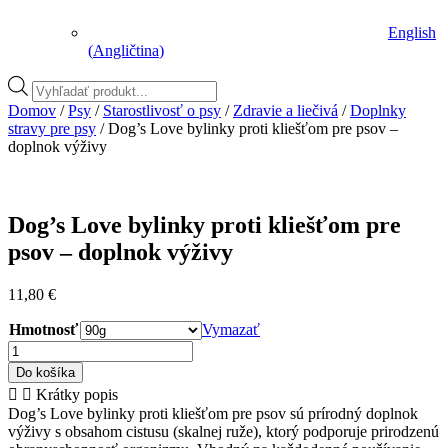
English
(
Angličtina
)
Vyhľadávanie
produktov
Domov
/
Psy
/
Starostlivosť o psy
/
Zdravie a liečivá
/
Doplnky
stravy pre psy
/ Dog’s Love bylinky proti kliešťom pre psov –
doplnok výživy
Dog’s Love bylinky proti kliešťom pre
psov – doplnok výživy
11,80
€
Hmotnosť
Vymazať
množstvo
Dog's
Do košíka
Love
Krátky popis
bylinky
Dog’s Love bylinky proti kliešťom pre psov sú prírodný doplnok
proti
výživy s obsahom cistusu (skalnej ruže), ktorý podporuje prirodzenú
kliešťom