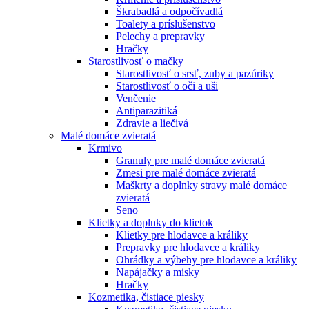
Škrabadlá a odpočívadlá
Toalety а príslušenstvo
Pelechy a prepravky
Hračky
Starostlivosť o mačky
Starostlivosť o srsť, zuby a pazúriky
Starostlivosť o oči a uši
Venčenie
Antiparazitiká
Zdravie a liečivá
Malé domáce zvieratá
Krmivo
Granuly pre malé domáce zvieratá
Zmesi pre malé domáce zvieratá
Maškrty a doplnky stravy malé domáce
zvieratá
Seno
Klietky a doplnky do klietok
Klietky pre hlodavce a králiky
Prepravky pre hlodavce a králiky
Ohrádky a výbehy pre hlodavce a králiky
Napájačky a misky
Hračky
Kozmetika, čistiace piesky