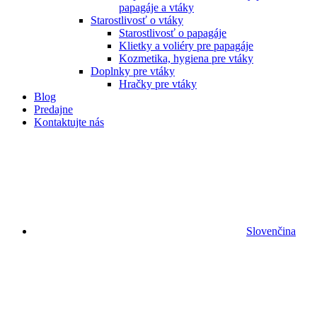
papagáje a vtáky
Starostlivosť o vtáky
Starostlivosť o papagáje
Klietky a voliéry pre papagáje
Kozmetika, hygiena pre vtáky
Doplnky pre vtáky
Hračky pre vtáky
Blog
Predajne
Kontaktujte nás
Slovenčina