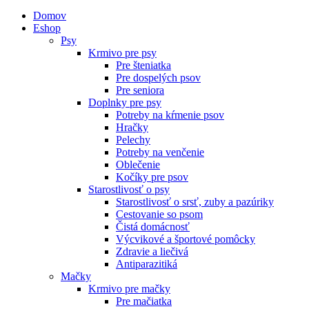
Domov
Eshop
Psy
Krmivo pre psy
Pre šteniatka
Pre dospelých psov
Pre seniora
Doplnky pre psy
Potreby na kŕmenie psov
Hračky
Pelechy
Potreby na venčenie
Oblečenie
Kočíky pre psov
Starostlivosť o psy
Starostlivosť o srsť, zuby a pazúriky
Cestovanie so psom
Čistá domácnosť
Výcvikové a športové pomôcky
Zdravie a liečivá
Antiparazitiká
Mačky
Krmivo pre mačky
Pre mačiatka