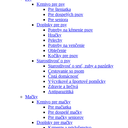
Krmivo pre psy
Pre šteniatka
Pre dospelých psov
Pre seniora
Doplnky pre psy
Potreby na kŕmenie psov
Hračky
Pelechy
Potreby na venčenie
Oblečenie
Kočíky pre psov
Starostlivosť o psy
Starostlivosť o srsť, zuby a pazúriky
Cestovanie so psom
Čistá domácnosť
Výcvikové a športové pomôcky
Zdravie a liečivá
Antiparazitiká
Mačky
Krmivo pre mačky
Pre mačiatka
Pre dospelé mačky
Pre mačky seniorov
Doplnky pre mačky
Krmenie a prislušenstvo