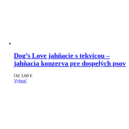
Dog’s Love jahňacie s tekvicou –
jahňacia konzerva pre dospelých psov
Od
3,60
€
Vybrať
Tento
výrobok
má
viacero
variantov.
Varianty
si
môžete
vybrať