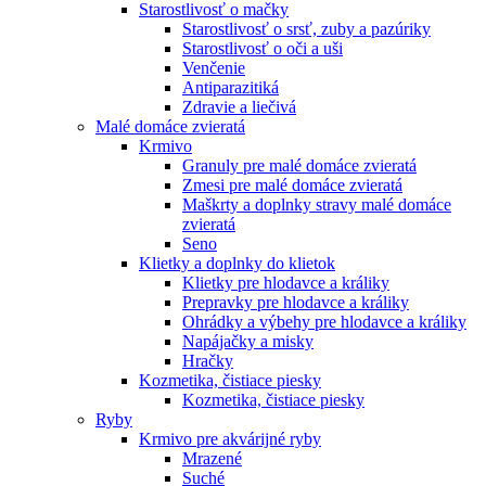
Starostlivosť o mačky
Starostlivosť o srsť, zuby a pazúriky
Starostlivosť o oči a uši
Venčenie
Antiparazitiká
Zdravie a liečivá
Malé domáce zvieratá
Krmivo
Granuly pre malé domáce zvieratá
Zmesi pre malé domáce zvieratá
Maškrty a doplnky stravy malé domáce
zvieratá
Seno
Klietky a doplnky do klietok
Klietky pre hlodavce a králiky
Prepravky pre hlodavce a králiky
Ohrádky a výbehy pre hlodavce a králiky
Napájačky a misky
Hračky
Kozmetika, čistiace piesky
Kozmetika, čistiace piesky
Ryby
Krmivo pre akvárijné ryby
Mrazené
Suché