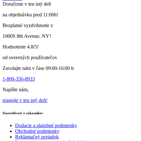
Doručenie v ten istý deň
má
viacero
na objednávku pred 11:00h!
variantov.
Varianty
Bezplatné vyzdvihnutie z
si
môžete
1000S 8th Avenue, NY!
vybrať
na
Hodnotenie 4.8/5!
stránke
produktu
od overených používateľov
Zavolajte nám v čase 09:00-16:00 h
1-800-356-8933
Napíšte nám,
reagujte v ten istý deň!
Starostlivosť o zákazníkov
Dodacie a platobné podmienky
Obchodné podmienky
Reklamačný poriadok