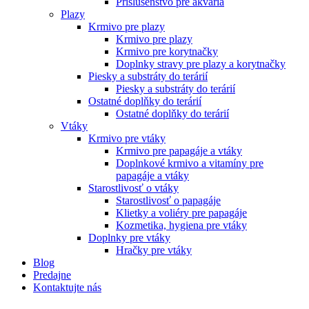
Príslušenstvo pre akvária
Plazy
Krmivo pre plazy
Krmivo pre plazy
Krmivo pre korytnačky
Doplnky stravy pre plazy a korytnačky
Piesky a substráty do terárií
Piesky a substráty do terárií
Ostatné doplňky do terárií
Ostatné doplňky do terárií
Vtáky
Krmivo pre vtáky
Krmivo pre papagáje a vtáky
Doplnkové krmivo a vitamíny pre
papagáje a vtáky
Starostlivosť o vtáky
Starostlivosť o papagáje
Klietky a voliéry pre papagáje
Kozmetika, hygiena pre vtáky
Doplnky pre vtáky
Hračky pre vtáky
Blog
Predajne
Kontaktujte nás