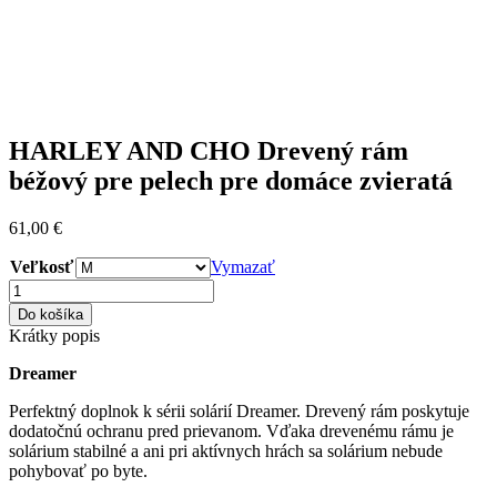
HARLEY AND CHO Drevený rám
béžový pre pelech pre domáce zvieratá
61,00
€
Veľkosť
Vymazať
množstvo
HARLEY
Do košíka
AND
Krátky popis
CHO
Drevený
Dreamer
rám
béžový
Perfektný doplnok k sérii solárií Dreamer. Drevený rám poskytuje
pre
dodatočnú ochranu pred prievanom. Vďaka drevenému rámu je
pelech
solárium stabilné a ani pri aktívnych hrách sa solárium nebude
pre
pohybovať po byte.
domáce