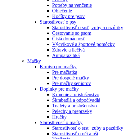
Potreby na venčenie
Oblečenie
Kočíky pre psov
Starostlivosť o psy
Starostlivosť o srsť, zuby a pazúriky
Cestovanie so psom
Čistá domácnosť
Výcvikové a športové pomôcky
Zdravie a liečivá
Antiparazitiká
Mačky
Krmivo pre mačky
Pre mačiatka
Pre dospelé mačky
Pre mačky seniorov
Doplnky pre mačky
Krmenie a prislušenstvo
Škrabadlá a odpočívadlá
Toalety а príslušenstvo
Pelechy a prepravky
Hračky
Starostlivosť o mačky
Starostlivosť o srsť, zuby a pazúriky
Starostlivosť o oči a uši