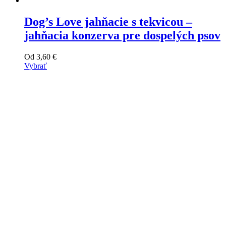
Dog’s Love jahňacie s tekvicou –
jahňacia konzerva pre dospelých psov
Od
3,60
€
Vybrať
Tento
výrobok
má
viacero
variantov.
Varianty
si
môžete
vybrať
na
stránke
produktu