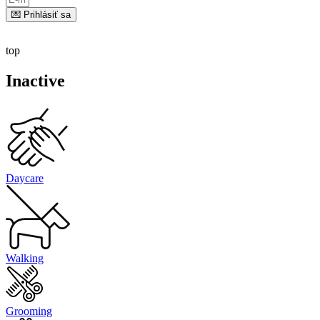
💌 Prihlásiť sa
top
Inactive
Daycare
Walking
Grooming