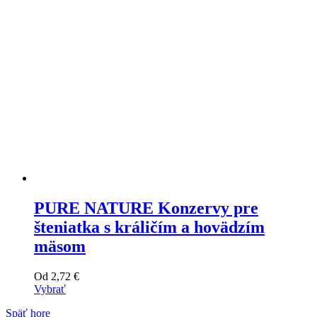
na
stránke
produktu
PURE NATURE Konzervy pre
šteniatka s králičím a hovädzím
mäsom
Od
2,72
€
Vybrať
Tento
Späť hore
výrobok