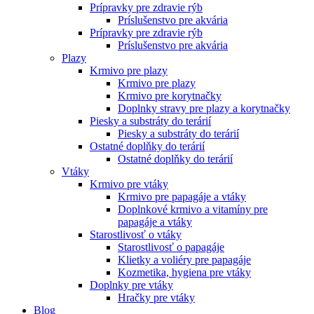
Prípravky pre zdravie rýb
Príslušenstvo pre akvária
Prípravky pre zdravie rýb
Príslušenstvo pre akvária
Plazy
Krmivo pre plazy
Krmivo pre plazy
Krmivo pre korytnačky
Doplnky stravy pre plazy a korytnačky
Piesky a substráty do terárií
Piesky a substráty do terárií
Ostatné doplňky do terárií
Ostatné doplňky do terárií
Vtáky
Krmivo pre vtáky
Krmivo pre papagáje a vtáky
Doplnkové krmivo a vitamíny pre
papagáje a vtáky
Starostlivosť o vtáky
Starostlivosť o papagáje
Klietky a voliéry pre papagáje
Kozmetika, hygiena pre vtáky
Doplnky pre vtáky
Hračky pre vtáky
Blog