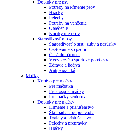
Doplnky pre psy
Potreby na kŕmenie psov
Hračky
Pelechy
Potreby na venčenie
Oblečenie
Kočíky pre psov
Starostlivosť o psy
Starostlivosť o srsť, zuby a pazúriky
Cestovanie so psom
Čistá domácnosť
Výcvikové a športové pomôcky
Zdravie a liečivá
Antiparazitiká
Mačky
Krmivo pre mačky
Pre mačiatka
Pre dospelé mačky
Pre mačky seniorov
Doplnky pre mačky
Krmenie a prislušenstvo
Škrabadlá a odpočívadlá
Toalety а príslušenstvo
Pelechy a prepravky
Hračky