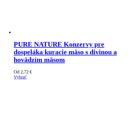
PURE NATURE Konzervy pre
dospeláka kuracie mäso s divinou a
hovädzím mäsom
Od
2,72
€
Vybrať
Tento
výrobok
má
viacero
variantov.
Varianty
si
môžete
vybrať