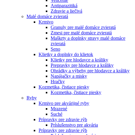
Venčenie
Antiparazitiká
Zdravie a liečivá
Malé domáce zvieratá
Krmivo
Granuly pre malé domáce zvieratá
Zmesi pre malé domáce zvieratá
Maškrty a doplnky stravy malé domáce
zvieratá
Seno
Klietky a doplnky do klietok
Klietky pre hlodavce a králiky
Prepravky pre hlodavce a králiky
Ohrádky a výbehy pre hlodavce a králiky
Napájačky a misky
Hračky
Kozmetika, čistiace piesky
Kozmetika, čistiace piesky
Ryby
Krmivo pre akvárijné ryby
Mrazené
Suché
Prípravky pre zdravie rýb
Príslušenstvo pre akvária
Prípravky pre zdravie rýb