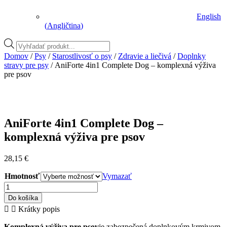
English
(
Angličtina
)
Vyhľadávanie
produktov
Domov
/
Psy
/
Starostlivosť o psy
/
Zdravie a liečivá
/
Doplnky
stravy pre psy
/ AniForte 4in1 Complete Dog – komplexná výživa
pre psov
AniForte 4in1 Complete Dog –
komplexná výživa pre psov
28,15
€
Hmotnosť
Vymazať
množstvo
AniForte
Do košíka
4in1
Krátky popis
Complete
Dog
Komplexná výživa pre psov
je zabezpečená doplnkovým krmivom