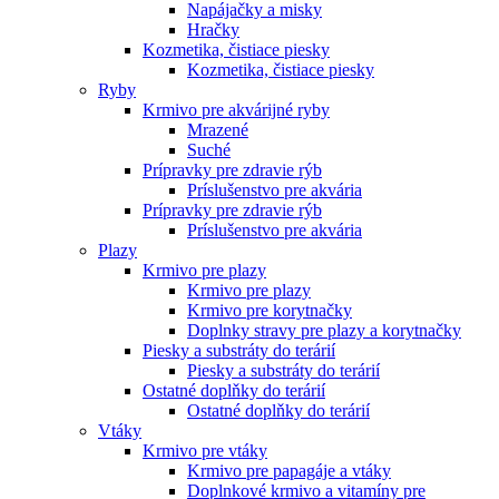
Napájačky a misky
Hračky
Kozmetika, čistiace piesky
Kozmetika, čistiace piesky
Ryby
Krmivo pre akvárijné ryby
Mrazené
Suché
Prípravky pre zdravie rýb
Príslušenstvo pre akvária
Prípravky pre zdravie rýb
Príslušenstvo pre akvária
Plazy
Krmivo pre plazy
Krmivo pre plazy
Krmivo pre korytnačky
Doplnky stravy pre plazy a korytnačky
Piesky a substráty do terárií
Piesky a substráty do terárií
Ostatné doplňky do terárií
Ostatné doplňky do terárií
Vtáky
Krmivo pre vtáky
Krmivo pre papagáje a vtáky
Doplnkové krmivo a vitamíny pre