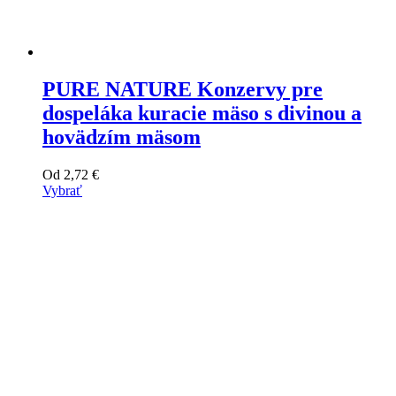
PURE NATURE Konzervy pre
dospeláka kuracie mäso s divinou a
hovädzím mäsom
Od
2,72
€
Vybrať
Tento
výrobok
má
viacero
variantov.
Varianty
si
môžete
vybrať
na
stránke
produktu