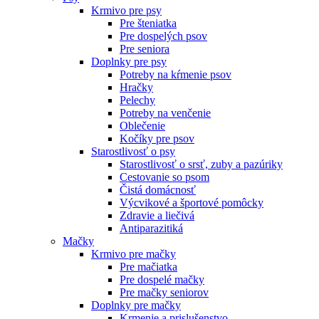
Krmivo pre psy
Pre šteniatka
Pre dospelých psov
Pre seniora
Doplnky pre psy
Potreby na kŕmenie psov
Hračky
Pelechy
Potreby na venčenie
Oblečenie
Kočíky pre psov
Starostlivosť o psy
Starostlivosť o srsť, zuby a pazúriky
Cestovanie so psom
Čistá domácnosť
Výcvikové a športové pomôcky
Zdravie a liečivá
Antiparazitiká
Mačky
Krmivo pre mačky
Pre mačiatka
Pre dospelé mačky
Pre mačky seniorov
Doplnky pre mačky
Krmenie a prislušenstvo