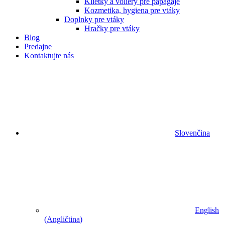
Klietky a voliéry pre papagáje
Kozmetika, hygiena pre vtáky
Doplnky pre vtáky
Hračky pre vtáky
Blog
Predajne
Kontaktujte nás
Slovenčina
English
(
Angličtina
)