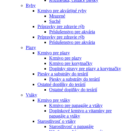
Kozmetika, čistiace piesky
Ryby
Krmivo pre akvárijné ryby
Mrazené
Suché
Prípravky pre zdravie rýb
Príslušenstvo pre akvária
Prípravky pre zdravie rýb
Príslušenstvo pre akvária
Plazy
Krmivo pre plazy
Krmivo pre plazy
Krmivo pre korytnačky
Doplnky stravy pre plazy a korytnačky
Piesky a substráty do terárií
Piesky a substráty do terárií
Ostatné doplňky do terárií
Ostatné doplňky do terárií
Vtáky
Krmivo pre vtáky
Krmivo pre papagáje a vtáky
Doplnkové krmivo a vitamíny pre
papagáje a vtáky
Starostlivosť o vtáky
Starostlivosť o papagáje