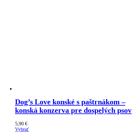
Dog’s Love konské s paštrnákom –
konská konzerva pre dospelých psov
5,90
€
Vybrať
Tento