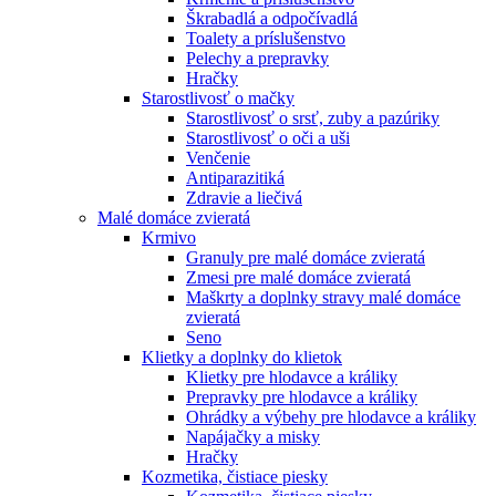
Škrabadlá a odpočívadlá
Toalety а príslušenstvo
Pelechy a prepravky
Hračky
Starostlivosť o mačky
Starostlivosť o srsť, zuby a pazúriky
Starostlivosť o oči a uši
Venčenie
Antiparazitiká
Zdravie a liečivá
Malé domáce zvieratá
Krmivo
Granuly pre malé domáce zvieratá
Zmesi pre malé domáce zvieratá
Maškrty a doplnky stravy malé domáce
zvieratá
Seno
Klietky a doplnky do klietok
Klietky pre hlodavce a králiky
Prepravky pre hlodavce a králiky
Ohrádky a výbehy pre hlodavce a králiky
Napájačky a misky
Hračky
Kozmetika, čistiace piesky