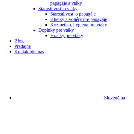
papagáje a vtáky
Starostlivosť o vtáky
Starostlivosť o papagáje
Klietky a voliéry pre papagáje
Kozmetika, hygiena pre vtáky
Doplnky pre vtáky
Hračky pre vtáky
Blog
Predajne
Kontaktujte nás
Slovenčina