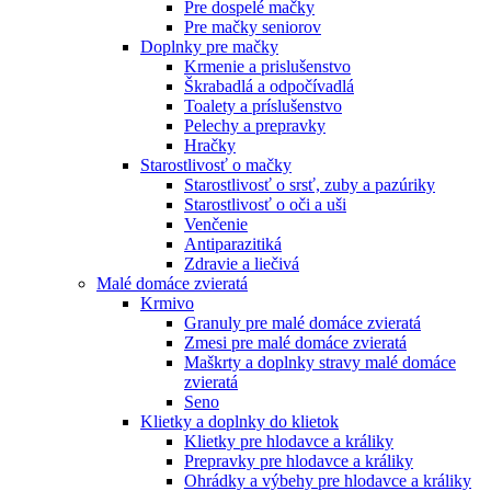
Pre dospelé mačky
Pre mačky seniorov
Doplnky pre mačky
Krmenie a prislušenstvo
Škrabadlá a odpočívadlá
Toalety а príslušenstvo
Pelechy a prepravky
Hračky
Starostlivosť o mačky
Starostlivosť o srsť, zuby a pazúriky
Starostlivosť o oči a uši
Venčenie
Antiparazitiká
Zdravie a liečivá
Malé domáce zvieratá
Krmivo
Granuly pre malé domáce zvieratá
Zmesi pre malé domáce zvieratá
Maškrty a doplnky stravy malé domáce
zvieratá
Seno
Klietky a doplnky do klietok
Klietky pre hlodavce a králiky
Prepravky pre hlodavce a králiky
Ohrádky a výbehy pre hlodavce a králiky