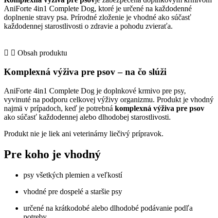
–
AniForte 4in1 Complete Dog, ktoré je určené na každodenné
komplexná
doplnenie stravy psa. Prírodné zloženie je vhodné ako súčasť
výživa
každodennej starostlivosti o zdravie a pohodu zvieraťa.
pre
psov
Obsah produktu
Komplexná výživa pre psov – na čo slúži
AniForte 4in1 Complete Dog je doplnkové krmivo pre psy,
vyvinuté na podporu celkovej výživy organizmu. Produkt je vhodný
najmä v prípadoch, keď je potrebná
komplexná výživa pre psov
ako súčasť každodennej alebo dlhodobej starostlivosti.
Produkt nie je liek ani veterinárny liečivý prípravok.
Pre koho je vhodný
psy všetkých plemien a veľkostí
vhodné pre dospelé a staršie psy
určené na krátkodobé alebo dlhodobé podávanie podľa
potreby