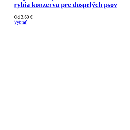
rybia konzerva pre dospelých psov
Od
3,60
€
Vybrať
Tento
výrobok
má
viacero
variantov.
Varianty
si
môžete
vybrať
na
stránke
produktu