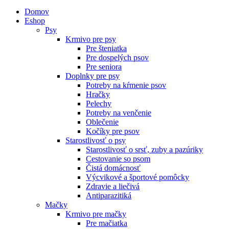
Domov
Eshop
Psy
Krmivo pre psy
Pre šteniatka
Pre dospelých psov
Pre seniora
Doplnky pre psy
Potreby na kŕmenie psov
Hračky
Pelechy
Potreby na venčenie
Oblečenie
Kočíky pre psov
Starostlivosť o psy
Starostlivosť o srsť, zuby a pazúriky
Cestovanie so psom
Čistá domácnosť
Výcvikové a športové pomôcky
Zdravie a liečivá
Antiparazitiká
Mačky
Krmivo pre mačky
Pre mačiatka