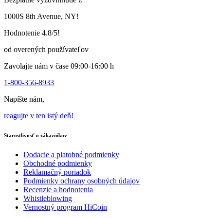
si
môžete
1000S 8th Avenue, NY!
vybrať
na
Hodnotenie 4.8/5!
stránke
produktu
od overených používateľov
Zavolajte nám v čase 09:00-16:00 h
1-800-356-8933
Napíšte nám,
reagujte v ten istý deň!
Starostlivosť o zákazníkov
Dodacie a platobné podmienky
Obchodné podmienky
Reklamačný poriadok
Podmienky ochrany osobných údajov
Recenzie a hodnotenia
Whistleblowing
Vernostný program HiCoin