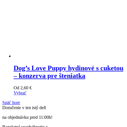
Dog’s Love Puppy hydinové s cuketou
– konzerva pre šteniatka
Od
2,60
€
Vybrať
Tento
Späť hore
výrobok
Doručenie v ten istý deň
má
viacero
na objednávku pred 11:00h!
variantov.
Varianty
Bezplatné vyzdvihnutie z