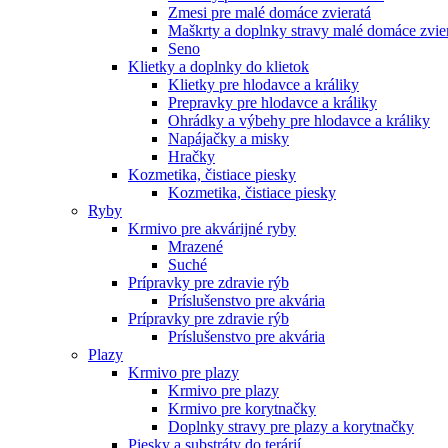
Zmesi pre malé domáce zvieratá
Maškrty a doplnky stravy malé domáce zvie
Seno
Klietky a doplnky do klietok
Klietky pre hlodavce a králiky
Prepravky pre hlodavce a králiky
Ohrádky a výbehy pre hlodavce a králiky
Napájačky a misky
Hračky
Kozmetika, čistiace piesky
Kozmetika, čistiace piesky
Ryby
Krmivo pre akvárijné ryby
Mrazené
Suché
Prípravky pre zdravie rýb
Príslušenstvo pre akvária
Prípravky pre zdravie rýb
Príslušenstvo pre akvária
Plazy
Krmivo pre plazy
Krmivo pre plazy
Krmivo pre korytnačky
Doplnky stravy pre plazy a korytnačky
Piesky a substráty do terárií