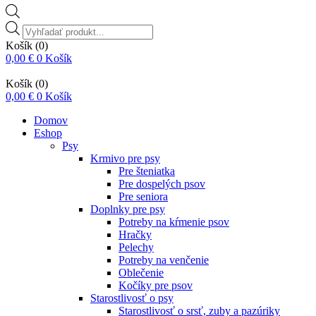
Vyhľadávanie
produktov
Košík
(0)
0,00
€
0
Košík
Košík
(0)
0,00
€
0
Košík
Domov
Eshop
Psy
Krmivo pre psy
Pre šteniatka
Pre dospelých psov
Pre seniora
Doplnky pre psy
Potreby na kŕmenie psov
Hračky
Pelechy
Potreby na venčenie
Oblečenie
Kočíky pre psov
Starostlivosť o psy
Starostlivosť o srsť, zuby a pazúriky