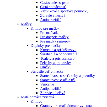
Cestovanie so psom
Čistá domácnosť
Výcvikové a športové pomôcky
Zdravie a liečivá
Antiparazitiká
Mačky
Krmivo pre mačky
Pre mačiatka
Pre dospelé mačky
Pre mačky seniorov
Doplnky pre mačky
Krmenie a prislušenstvo
Škrabadlá a odpočívadlá
Toalety а príslušenstvo
Pelechy a prepravky
Hračky
Starostlivosť o mačky
Starostlivosť o srsť, zuby a pazúriky
Starostlivosť o oči a uši
Venčenie
Antiparazitiká
Zdravie a liečivá
Malé domáce zvieratá
Krmivo
Granuly pre malé domáce zvieratá