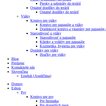
Piesky a substráty do terárií
Ostatné doplňky do terárií
Ostatné doplňky do terárií
Vtáky
Krmivo pre vtáky
Krmivo pre papagáje a vtáky
Doplnkové krmivo a vitamíny pre papagáje 
Starostlivosť o vtáky
Starostlivosť o papagáje
Klietky a voliéry pre papagáje
Kozmetika, hygiena pre vtáky
Doplnky pre vtáky
Hračky pre vtáky
Blog
Predajne
Kontaktujte nás
Slovenčina
English
(
Angličtina
)
Domov
Eshop
Psy
Krmivo pre psy
Pre šteniatka
Pre dospelých psov