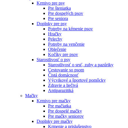
Krmivo pre psy
Pre šteniatka
Pre dospelých psov
Pre seniora
Doplnky pre psy
Potreby na kŕmenie psov
Hračky
Pelechy
Potreby na venčenie
Oblečenie
Kočíky pre psov
Starostlivosť o psy
Starostlivosť o srsť, zuby a pazúriky
Cestovanie so psom
Čistá domácnosť
Výcvikové a športové pomôcky
Zdravie a liečivá
Antiparazitiká
Mačky
Krmivo pre mačky
Pre mačiatka
Pre dospelé mačky
Pre mačky seniorov
Doplnky pre mačky
Krmenie a prislušenstvo