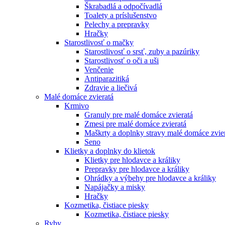
Škrabadlá a odpočívadlá
Toalety а príslušenstvo
Pelechy a prepravky
Hračky
Starostlivosť o mačky
Starostlivosť o srsť, zuby a pazúriky
Starostlivosť o oči a uši
Venčenie
Antiparazitiká
Zdravie a liečivá
Malé domáce zvieratá
Krmivo
Granuly pre malé domáce zvieratá
Zmesi pre malé domáce zvieratá
Maškrty a doplnky stravy malé domáce zvie
Seno
Klietky a doplnky do klietok
Klietky pre hlodavce a králiky
Prepravky pre hlodavce a králiky
Ohrádky a výbehy pre hlodavce a králiky
Napájačky a misky
Hračky
Kozmetika, čistiace piesky
Kozmetika, čistiace piesky
Ryby