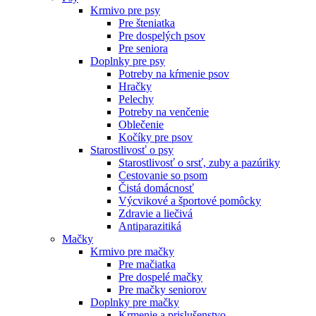
Krmivo pre psy
Pre šteniatka
Pre dospelých psov
Pre seniora
Doplnky pre psy
Potreby na kŕmenie psov
Hračky
Pelechy
Potreby na venčenie
Oblečenie
Kočíky pre psov
Starostlivosť o psy
Starostlivosť o srsť, zuby a pazúriky
Cestovanie so psom
Čistá domácnosť
Výcvikové a športové pomôcky
Zdravie a liečivá
Antiparazitiká
Mačky
Krmivo pre mačky
Pre mačiatka
Pre dospelé mačky
Pre mačky seniorov
Doplnky pre mačky
Krmenie a prislušenstvo