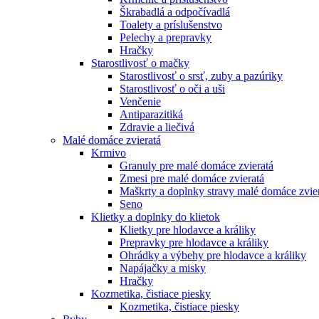
Škrabadlá a odpočívadlá
Toalety а príslušenstvo
Pelechy a prepravky
Hračky
Starostlivosť o mačky
Starostlivosť o srsť, zuby a pazúriky
Starostlivosť o oči a uši
Venčenie
Antiparazitiká
Zdravie a liečivá
Malé domáce zvieratá
Krmivo
Granuly pre malé domáce zvieratá
Zmesi pre malé domáce zvieratá
Maškrty a doplnky stravy malé domáce zvie
Seno
Klietky a doplnky do klietok
Klietky pre hlodavce a králiky
Prepravky pre hlodavce a králiky
Ohrádky a výbehy pre hlodavce a králiky
Napájačky a misky
Hračky
Kozmetika, čistiace piesky
Kozmetika, čistiace piesky