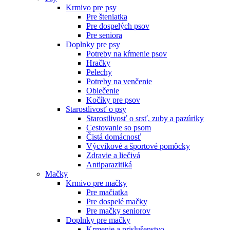
Krmivo pre psy
Pre šteniatka
Pre dospelých psov
Pre seniora
Doplnky pre psy
Potreby na kŕmenie psov
Hračky
Pelechy
Potreby na venčenie
Oblečenie
Kočíky pre psov
Starostlivosť o psy
Starostlivosť o srsť, zuby a pazúriky
Cestovanie so psom
Čistá domácnosť
Výcvikové a športové pomôcky
Zdravie a liečivá
Antiparazitiká
Mačky
Krmivo pre mačky
Pre mačiatka
Pre dospelé mačky
Pre mačky seniorov
Doplnky pre mačky
Krmenie a prislušenstvo