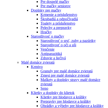
Pre dospelé mačky
Pre mačky seniorov
Doplnky pre mačky
Krmenie a prislušenstvo
Škrabadlá a odpočívadlá
Toalety а príslušenstvo
Pelechy a prepravky
Hračky
Starostlivosť o mačky
Starostlivosť o srsť, zuby a pazúriky
Starostlivosť o oči a uši
Venčenie
Antiparazitiká
Zdravie a liečivá
Malé domáce zvieratá
Krmivo
Granuly pre malé domáce zvieratá
Zmesi pre malé domáce zvieratá
Maškrty a doplnky stravy malé domáce
zvieratá
Seno
Klietky a doplnky do klietok
Klietky pre hlodavce a králiky
Prepravky pre hlodavce a králiky
Ohrádky a výbehy pre hlodavce a králiky