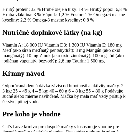
Hrubý proteín: 32 % Hrubé oleje a tuky: 14 % Hrubý popol: 6,8 %
Hrubá vláknina: 3 % Vápnik: 1,2 % Fosfor: 1 % Omega-6 mastné
kyseliny: 2,2 % Omega-3 mastné kyseliny: 0,8 %
Nutričné doplnkové látky (na kg)
Vitamín A: 18 000 IU Vitamín D3: 1 300 IU Vitamín E: 180 mg
Meď (ako síran meďnatý pentahydrát): 8 mg Mangán (ako oxid
mangánatý): 10 mg Zinok (ako oxid zinočnatý): 100 mg Jód (ako
jodičnan vápenatý, bezvodý): 2,6 mg Taurín: 1 500 mg
Kŕmny návod
Odporúčaná denná dávka závisí od hmotnosti a aktivity mačky. 2 –
3 kg: 25 – 45 g 4 – 5 kg: 40 – 60 g 6 – 8 kg: 55 – 80 g Podávajte
suché alebo mierne navlhčené. Mačka by mala mať vždy prístup k
čerstvej pitnej vode.
Pre koho je vhodné
Cat’s Love krmivo pre dospelé mačky s lososom je vhodné pre
dospelé mačky všetkých plemien. Receptúra podporuje zdravé