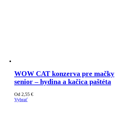
WOW CAT konzerva pre mačky
senior – hydina a kačica paštéta
Od
2,55
€
Vybrať
Tento
výrobok
má
viacero
variantov.
Varianty