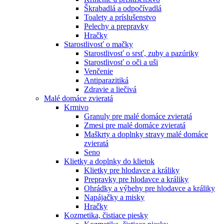
Škrabadlá a odpočívadlá
Toalety а príslušenstvo
Pelechy a prepravky
Hračky
Starostlivosť o mačky
Starostlivosť o srsť, zuby a pazúriky
Starostlivosť o oči a uši
Venčenie
Antiparazitiká
Zdravie a liečivá
Malé domáce zvieratá
Krmivo
Granuly pre malé domáce zvieratá
Zmesi pre malé domáce zvieratá
Maškrty a doplnky stravy malé domáce
zvieratá
Seno
Klietky a doplnky do klietok
Klietky pre hlodavce a králiky
Prepravky pre hlodavce a králiky
Ohrádky a výbehy pre hlodavce a králiky
Napájačky a misky
Hračky
Kozmetika, čistiace piesky