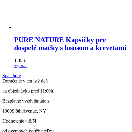
PURE NATURE Kapsičky pre
dospelé mačky s lososom a krevetami
1,35
€
Vybrať
Tento
Späť hore
výrobok
Doručenie v ten istý deň
má
viacero
na objednávku pred 11:00h!
variantov.
Varianty
Bezplatné vyzdvihnutie z
si
môžete
1000S 8th Avenue, NY!
vybrať
na
Hodnotenie 4.8/5!
stránke
produktu
od overených používateľov