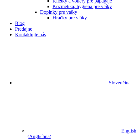
Klietky a voliéry pre papagáje
Kozmetika, hygiena pre vtáky
Doplnky pre vtáky
Hračky pre vtáky
Blog
Predajne
Kontaktujte nás
Slovenčina
English
(
Angličtina
)