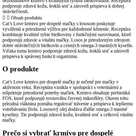
bezobilninové krmivo s kvalitnými rybími bielkovinami. Receptúra
pre
podporuje zdravú kožu, lesklú srsť a zároveň prispieva k dobrej
dospelé
stráviteľnosti.
mačky
Obsah produktu
s
Cat’s Love krmivo pre dospelé mačky s lososom poskytuje
lososom
vyváženú a prirodzenú výživu pre každodenné kŕmenie. Receptúra
kombinuje kvalitné rybie bielkoviny s funkčnými surovinami, ktoré
podporujú zdravie a vitalitu mačky. Losos je prirodzeným zdrojom
dobre stráviteľných bielkovín a cenných omega-3 mastných kyselín.
Vďaka tomu krmivo podporuje zdravú kožu, lesklú srsť a zároveň
prispieva k správnej funkcii organizmu.
O produkte
Cat’s Love krmivo pre dospelé mačky je určené pre mačky v
aktívnom veku. Receptúra vznikla v spolupráci s veterinármi a
rešpektuje prirodzené potreby mačiek. Krmivo obsahuje prebiotiká
FOS, ktoré podporujú rovnováhu črevnej mikroflóry. Okrem toho
prírodná vláknina pomáha regulovať trávenie a prispieva k lepšiemu
vstrebávaniu živín. Lososový olej dodáva ďalšie omega-3 mastné
kyseliny. Tie podporujú zdravú kožu, kvalitnú srsť a celkovú vitalitu
mačky.
Prečo si vybrať krmivo pre dospelé