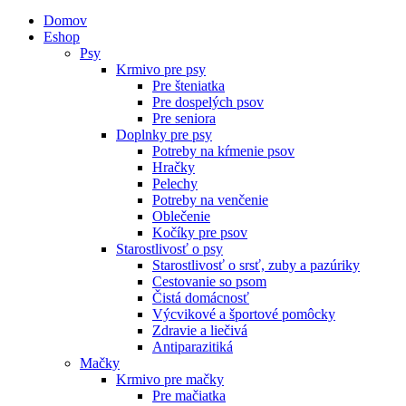
Domov
Eshop
Psy
Krmivo pre psy
Pre šteniatka
Pre dospelých psov
Pre seniora
Doplnky pre psy
Potreby na kŕmenie psov
Hračky
Pelechy
Potreby na venčenie
Oblečenie
Kočíky pre psov
Starostlivosť o psy
Starostlivosť o srsť, zuby a pazúriky
Cestovanie so psom
Čistá domácnosť
Výcvikové a športové pomôcky
Zdravie a liečivá
Antiparazitiká
Mačky
Krmivo pre mačky
Pre mačiatka