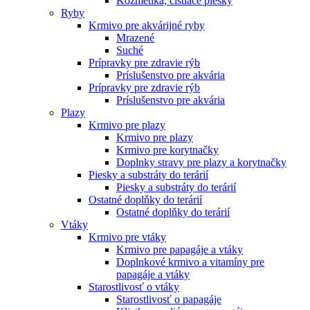
Kozmetika, čistiace piesky
Ryby
Krmivo pre akvárijné ryby
Mrazené
Suché
Prípravky pre zdravie rýb
Príslušenstvo pre akvária
Prípravky pre zdravie rýb
Príslušenstvo pre akvária
Plazy
Krmivo pre plazy
Krmivo pre plazy
Krmivo pre korytnačky
Doplnky stravy pre plazy a korytnačky
Piesky a substráty do terárií
Piesky a substráty do terárií
Ostatné doplňky do terárií
Ostatné doplňky do terárií
Vtáky
Krmivo pre vtáky
Krmivo pre papagáje a vtáky
Doplnkové krmivo a vitamíny pre
papagáje a vtáky
Starostlivosť o vtáky
Starostlivosť o papagáje