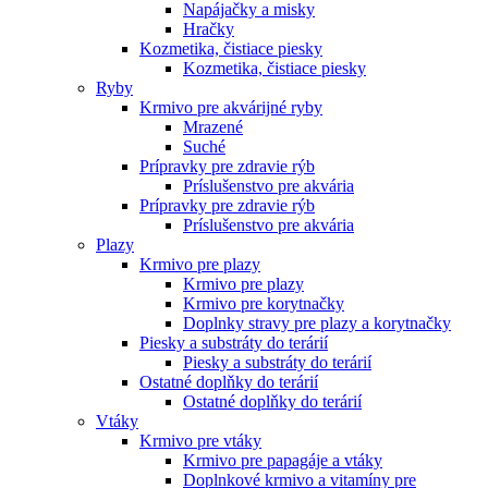
Napájačky a misky
Hračky
Kozmetika, čistiace piesky
Kozmetika, čistiace piesky
Ryby
Krmivo pre akvárijné ryby
Mrazené
Suché
Prípravky pre zdravie rýb
Príslušenstvo pre akvária
Prípravky pre zdravie rýb
Príslušenstvo pre akvária
Plazy
Krmivo pre plazy
Krmivo pre plazy
Krmivo pre korytnačky
Doplnky stravy pre plazy a korytnačky
Piesky a substráty do terárií
Piesky a substráty do terárií
Ostatné doplňky do terárií
Ostatné doplňky do terárií
Vtáky
Krmivo pre vtáky
Krmivo pre papagáje a vtáky
Doplnkové krmivo a vitamíny pre