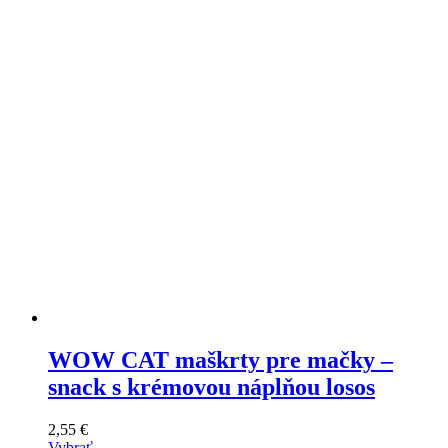
si
môžete
vybrať
na
stránke
produktu
WOW CAT maškrty pre mačky –
snack s krémovou náplňou losos
2,55
€
Vybrať