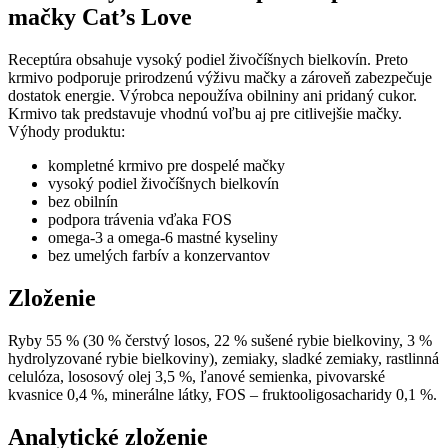
mačky Cat’s Love
Receptúra obsahuje vysoký podiel živočíšnych bielkovín. Preto
krmivo podporuje prirodzenú výživu mačky a zároveň zabezpečuje
dostatok energie. Výrobca nepoužíva obilniny ani pridaný cukor.
Krmivo tak predstavuje vhodnú voľbu aj pre citlivejšie mačky.
Výhody produktu:
kompletné krmivo pre dospelé mačky
vysoký podiel živočíšnych bielkovín
bez obilnín
podpora trávenia vďaka FOS
omega-3 a omega-6 mastné kyseliny
bez umelých farbív a konzervantov
Zloženie
Ryby 55 % (30 % čerstvý losos, 22 % sušené rybie bielkoviny, 3 %
hydrolyzované rybie bielkoviny), zemiaky, sladké zemiaky, rastlinná
celulóza, lososový olej 3,5 %, ľanové semienka, pivovarské
kvasnice 0,4 %, minerálne látky, FOS – fruktooligosacharidy 0,1 %.
Analytické zloženie