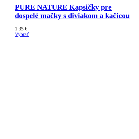
PURE NATURE Kapsičky pre
dospelé mačky s diviakom a kačicou
1,35
€
Vybrať
Tento
výrobok
má
viacero
variantov.
Varianty
si
môžete
vybrať
na
stránke
produktu