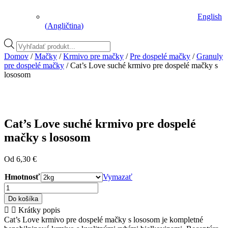
English
(
Angličtina
)
Vyhľadávanie
produktov
Domov
/
Mačky
/
Krmivo pre mačky
/
Pre dospelé mačky
/
Granuly
pre dospelé mačky
/ Cat’s Love suché krmivo pre dospelé mačky s
lososom
Cat’s Love suché krmivo pre dospelé
mačky s lososom
Od
6,30
€
Hmotnosť
Vymazať
množstvo
Cat’s
Do košíka
Love
Krátky popis
suché
Cat’s Love krmivo pre dospelé mačky s lososom je kompletné
krmivo