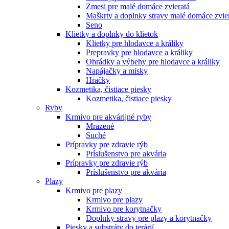
Zmesi pre malé domáce zvieratá
Maškrty a doplnky stravy malé domáce zvie
Seno
Klietky a doplnky do klietok
Klietky pre hlodavce a králiky
Prepravky pre hlodavce a králiky
Ohrádky a výbehy pre hlodavce a králiky
Napájačky a misky
Hračky
Kozmetika, čistiace piesky
Kozmetika, čistiace piesky
Ryby
Krmivo pre akvárijné ryby
Mrazené
Suché
Prípravky pre zdravie rýb
Príslušenstvo pre akvária
Prípravky pre zdravie rýb
Príslušenstvo pre akvária
Plazy
Krmivo pre plazy
Krmivo pre plazy
Krmivo pre korytnačky
Doplnky stravy pre plazy a korytnačky
Piesky a substráty do terárií