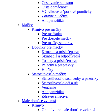
Cestovanie so psom
Čistá domácnosť
Výcvikové a športové pomôcky
Zdravie a liečivá
Antiparazitiká
Mačky
Krmivo pre mačky
Pre mačiatka
Pre dospelé mačky
Pre mačky seniorov
Doplnky pre mačky
Krmenie a prislušenstvo
Škrabadlá a odpočívadlá
Toalety а príslušenstvo
Pelechy a prepravky
Hračky
Starostlivosť o mačky
Starostlivosť o srsť, zuby a pazúriky
Starostlivosť o oči a uši
Venčenie
Antiparazitiká
Zdravie a liečivá
Malé domáce zvieratá
Krmivo
Granuly pre malé domáce zvieratá