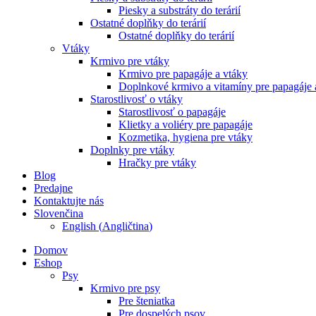
Piesky a substráty do terárií
Ostatné doplňky do terárií
Ostatné doplňky do terárií
Vtáky
Krmivo pre vtáky
Krmivo pre papagáje a vtáky
Doplnkové krmivo a vitamíny pre papagáje 
Starostlivosť o vtáky
Starostlivosť o papagáje
Klietky a voliéry pre papagáje
Kozmetika, hygiena pre vtáky
Doplnky pre vtáky
Hračky pre vtáky
Blog
Predajne
Kontaktujte nás
Slovenčina
English
(
Angličtina
)
Domov
Eshop
Psy
Krmivo pre psy
Pre šteniatka
Pre dospelých psov