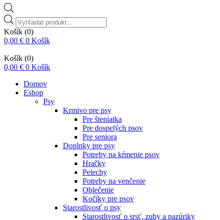
Vyhľadávanie
produktov
Košík
(0)
0,00
€
0
Košík
Košík
(0)
0,00
€
0
Košík
Domov
Eshop
Psy
Krmivo pre psy
Pre šteniatka
Pre dospelých psov
Pre seniora
Doplnky pre psy
Potreby na kŕmenie psov
Hračky
Pelechy
Potreby na venčenie
Oblečenie
Kočíky pre psov
Starostlivosť o psy
Starostlivosť o srsť, zuby a pazúriky