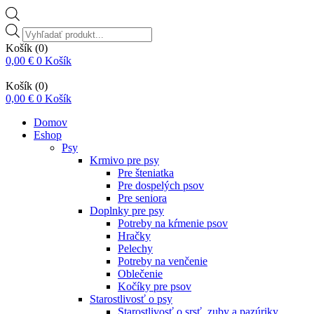
Vyhľadávanie
produktov
Košík
(0)
0,00
€
0
Košík
Košík
(0)
0,00
€
0
Košík
Domov
Eshop
Psy
Krmivo pre psy
Pre šteniatka
Pre dospelých psov
Pre seniora
Doplnky pre psy
Potreby na kŕmenie psov
Hračky
Pelechy
Potreby na venčenie
Oblečenie
Kočíky pre psov
Starostlivosť o psy
Starostlivosť o srsť, zuby a pazúriky