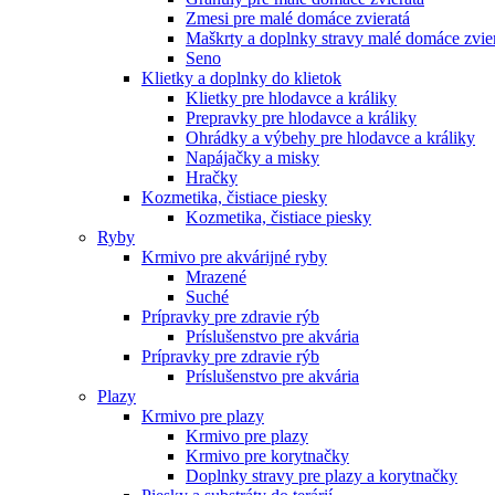
Zmesi pre malé domáce zvieratá
Maškrty a doplnky stravy malé domáce zvie
Seno
Klietky a doplnky do klietok
Klietky pre hlodavce a králiky
Prepravky pre hlodavce a králiky
Ohrádky a výbehy pre hlodavce a králiky
Napájačky a misky
Hračky
Kozmetika, čistiace piesky
Kozmetika, čistiace piesky
Ryby
Krmivo pre akvárijné ryby
Mrazené
Suché
Prípravky pre zdravie rýb
Príslušenstvo pre akvária
Prípravky pre zdravie rýb
Príslušenstvo pre akvária
Plazy
Krmivo pre plazy
Krmivo pre plazy
Krmivo pre korytnačky
Doplnky stravy pre plazy a korytnačky