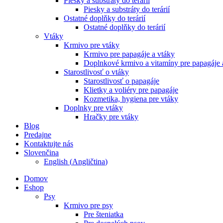
Piesky a substráty do terárií
Piesky a substráty do terárií
Ostatné doplňky do terárií
Ostatné doplňky do terárií
Vtáky
Krmivo pre vtáky
Krmivo pre papagáje a vtáky
Doplnkové krmivo a vitamíny pre papagáje 
Starostlivosť o vtáky
Starostlivosť o papagáje
Klietky a voliéry pre papagáje
Kozmetika, hygiena pre vtáky
Doplnky pre vtáky
Hračky pre vtáky
Blog
Predajne
Kontaktujte nás
Slovenčina
English
(
Angličtina
)
Domov
Eshop
Psy
Krmivo pre psy
Pre šteniatka