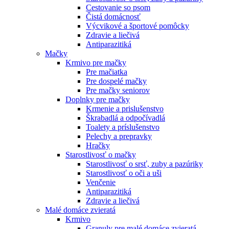
Cestovanie so psom
Čistá domácnosť
Výcvikové a športové pomôcky
Zdravie a liečivá
Antiparazitiká
Mačky
Krmivo pre mačky
Pre mačiatka
Pre dospelé mačky
Pre mačky seniorov
Doplnky pre mačky
Krmenie a prislušenstvo
Škrabadlá a odpočívadlá
Toalety а príslušenstvo
Pelechy a prepravky
Hračky
Starostlivosť o mačky
Starostlivosť o srsť, zuby a pazúriky
Starostlivosť o oči a uši
Venčenie
Antiparazitiká
Zdravie a liečivá
Malé domáce zvieratá
Krmivo
Granuly pre malé domáce zvieratá