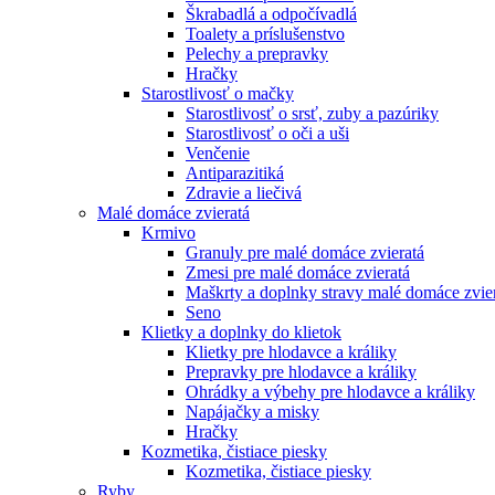
Škrabadlá a odpočívadlá
Toalety а príslušenstvo
Pelechy a prepravky
Hračky
Starostlivosť o mačky
Starostlivosť o srsť, zuby a pazúriky
Starostlivosť o oči a uši
Venčenie
Antiparazitiká
Zdravie a liečivá
Malé domáce zvieratá
Krmivo
Granuly pre malé domáce zvieratá
Zmesi pre malé domáce zvieratá
Maškrty a doplnky stravy malé domáce zvie
Seno
Klietky a doplnky do klietok
Klietky pre hlodavce a králiky
Prepravky pre hlodavce a králiky
Ohrádky a výbehy pre hlodavce a králiky
Napájačky a misky
Hračky
Kozmetika, čistiace piesky
Kozmetika, čistiace piesky
Ryby