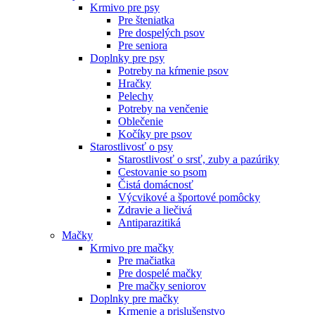
Krmivo pre psy
Pre šteniatka
Pre dospelých psov
Pre seniora
Doplnky pre psy
Potreby na kŕmenie psov
Hračky
Pelechy
Potreby na venčenie
Oblečenie
Kočíky pre psov
Starostlivosť o psy
Starostlivosť o srsť, zuby a pazúriky
Cestovanie so psom
Čistá domácnosť
Výcvikové a športové pomôcky
Zdravie a liečivá
Antiparazitiká
Mačky
Krmivo pre mačky
Pre mačiatka
Pre dospelé mačky
Pre mačky seniorov
Doplnky pre mačky
Krmenie a prislušenstvo