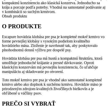
–
kompaktnú konzistenciu ako klasická konzerva. Jednoducho sa
kompletné
krája a porcuje podľa potreby. Vhodná na samostatné podávanie aj
krmivo
v kombinácii so suchým krmivom.
Obsah produktu
O PRODUKTE
Escapure hovädzia klobása pre psa je kompletné mokré krmivo vo
forme pevnejšej klobásy s vysokým podielom kvalitného
hovädzieho mäsa. Zloženie je navrhnuté tak, aby poskytovalo
plnohodnotnú dennú výživu pre dospelé psy.
Hovädzia klobása pre psa má hustú a kompaktnú štruktúru, ktorá
umožňuje jednoduché krájanie a presné dávkovanie. Oproti
klasickým konzervám má pevnejšiu konzistenciu, čo uľahčuje
manipuláciu aj skladovanie po otvorení.
Toto mokré krmivo pre psa je vhodné ako samostatné kompletné
krmivo alebo ako doplnok k suchému krmivu. Hovädzie mäso je
prirodzeným zdrojom kvalitných živočíšnych bielkovín a je
obľúbené u väčšiny psov.
PREČO SI VYBRAŤ