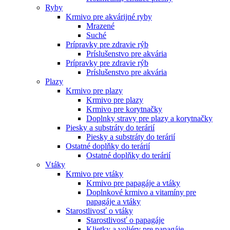
Ryby
Krmivo pre akvárijné ryby
Mrazené
Suché
Prípravky pre zdravie rýb
Príslušenstvo pre akvária
Prípravky pre zdravie rýb
Príslušenstvo pre akvária
Plazy
Krmivo pre plazy
Krmivo pre plazy
Krmivo pre korytnačky
Doplnky stravy pre plazy a korytnačky
Piesky a substráty do terárií
Piesky a substráty do terárií
Ostatné doplňky do terárií
Ostatné doplňky do terárií
Vtáky
Krmivo pre vtáky
Krmivo pre papagáje a vtáky
Doplnkové krmivo a vitamíny pre
papagáje a vtáky
Starostlivosť o vtáky
Starostlivosť o papagáje
Klietky a voliéry pre papagáje