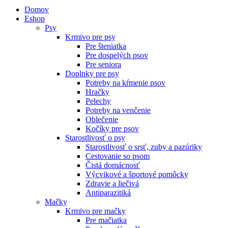
Domov
Eshop
Psy
Krmivo pre psy
Pre šteniatka
Pre dospelých psov
Pre seniora
Doplnky pre psy
Potreby na kŕmenie psov
Hračky
Pelechy
Potreby na venčenie
Oblečenie
Kočíky pre psov
Starostlivosť o psy
Starostlivosť o srsť, zuby a pazúriky
Cestovanie so psom
Čistá domácnosť
Výcvikové a športové pomôcky
Zdravie a liečivá
Antiparazitiká
Mačky
Krmivo pre mačky
Pre mačiatka