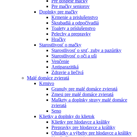
Pre dospelé mačky
Pre mačky seniorov
Doplnky pre mačky
Krmenie a prislušenstvo
Škrabadlá a odpočívadlá
Toalety а príslušenstvo
Pelechy a prepravky
Hračky
Starostlivosť o mačky
Starostlivosť o srsť, zuby a pazúriky
Starostlivosť o oči a uši
Venčenie
Antiparazitiká
Zdravie a liečivá
Malé domáce zvieratá
Krmivo
Granuly pre malé domáce zvieratá
Zmesi pre malé domáce zvieratá
Maškrty a doplnky stravy malé domáce
zvieratá
Seno
Klietky a doplnky do klietok
Klietky pre hlodavce a králiky
Prepravky pre hlodavce a králiky
Ohrádky a výbehy pre hlodavce a králiky