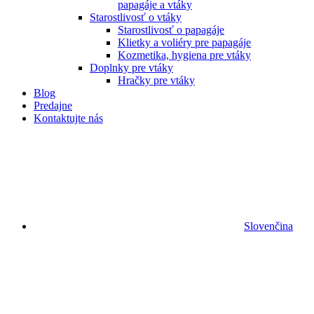
papagáje a vtáky
Starostlivosť o vtáky
Starostlivosť o papagáje
Klietky a voliéry pre papagáje
Kozmetika, hygiena pre vtáky
Doplnky pre vtáky
Hračky pre vtáky
Blog
Predajne
Kontaktujte nás
Slovenčina