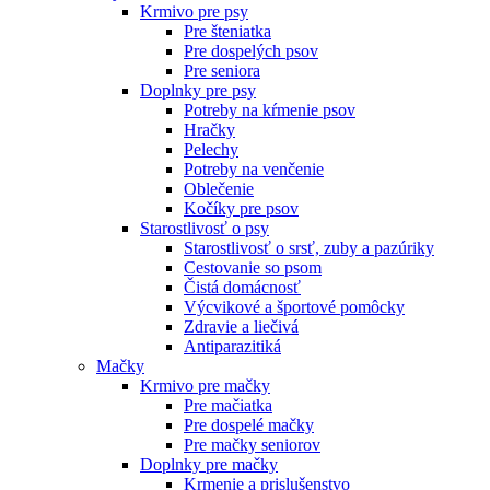
Krmivo pre psy
Pre šteniatka
Pre dospelých psov
Pre seniora
Doplnky pre psy
Potreby na kŕmenie psov
Hračky
Pelechy
Potreby na venčenie
Oblečenie
Kočíky pre psov
Starostlivosť o psy
Starostlivosť o srsť, zuby a pazúriky
Cestovanie so psom
Čistá domácnosť
Výcvikové a športové pomôcky
Zdravie a liečivá
Antiparazitiká
Mačky
Krmivo pre mačky
Pre mačiatka
Pre dospelé mačky
Pre mačky seniorov
Doplnky pre mačky
Krmenie a prislušenstvo