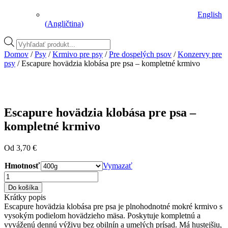
English
(
Angličtina
)
Vyhľadávanie
produktov
Domov
/
Psy
/
Krmivo pre psy
/
Pre dospelých psov
/
Konzervy pre
psy
/ Escapure hovädzia klobása pre psa – kompletné krmivo
Escapure hovädzia klobása pre psa –
kompletné krmivo
Od
3,70
€
Hmotnosť
Vymazať
množstvo
Escapure
Do košíka
hovädzia
Krátky popis
klobása
Escapure hovädzia klobása pre psa je plnohodnotné mokré krmivo s
pre
vysokým podielom hovädzieho mäsa. Poskytuje kompletnú a
psa
vyváženú dennú výživu bez obilnín a umelých prísad. Má hustejšiu,