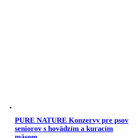
variantov.
Varianty
si
môžete
vybrať
na
stránke
produktu
PURE NATURE Konzervy pre psov
seniorov s hovädzím a kuracím
mäsom