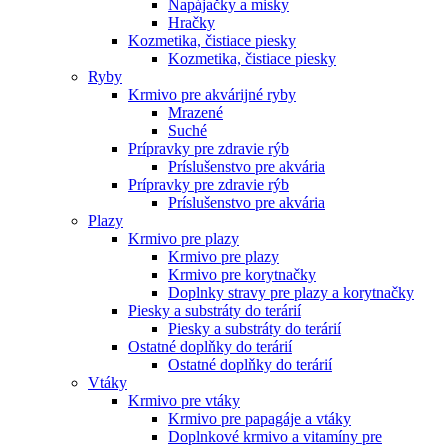
Napájačky a misky
Hračky
Kozmetika, čistiace piesky
Kozmetika, čistiace piesky
Ryby
Krmivo pre akvárijné ryby
Mrazené
Suché
Prípravky pre zdravie rýb
Príslušenstvo pre akvária
Prípravky pre zdravie rýb
Príslušenstvo pre akvária
Plazy
Krmivo pre plazy
Krmivo pre plazy
Krmivo pre korytnačky
Doplnky stravy pre plazy a korytnačky
Piesky a substráty do terárií
Piesky a substráty do terárií
Ostatné doplňky do terárií
Ostatné doplňky do terárií
Vtáky
Krmivo pre vtáky
Krmivo pre papagáje a vtáky
Doplnkové krmivo a vitamíny pre