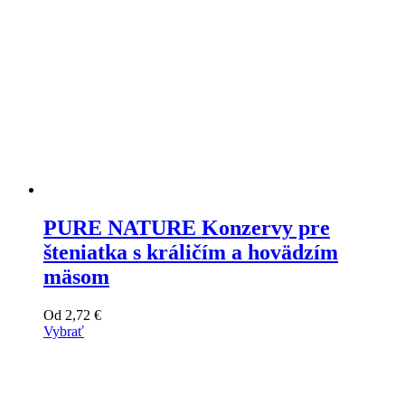
PURE NATURE Konzervy pre
šteniatka s králičím a hovädzím
mäsom
Od
2,72
€
Vybrať
Tento
výrobok
má
viacero