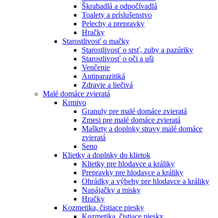
Škrabadlá a odpočívadlá
Toalety а príslušenstvo
Pelechy a prepravky
Hračky
Starostlivosť o mačky
Starostlivosť o srsť, zuby a pazúriky
Starostlivosť o oči a uši
Venčenie
Antiparazitiká
Zdravie a liečivá
Malé domáce zvieratá
Krmivo
Granuly pre malé domáce zvieratá
Zmesi pre malé domáce zvieratá
Maškrty a doplnky stravy malé domáce
zvieratá
Seno
Klietky a doplnky do klietok
Klietky pre hlodavce a králiky
Prepravky pre hlodavce a králiky
Ohrádky a výbehy pre hlodavce a králiky
Napájačky a misky
Hračky
Kozmetika, čistiace piesky
Kozmetika, čistiace piesky