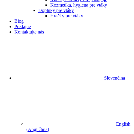
Kozmetika, hygiena pre vtáky
Doplnky pre vtáky
Hračky pre vtáky
Blog
Predajne
Kontaktujte nás
Slovenčina
English
(
Angličtina
)