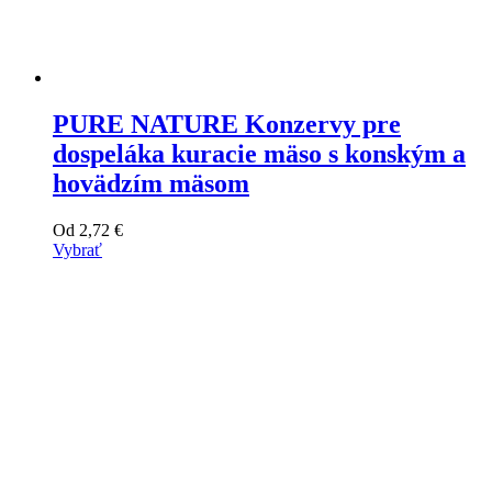
PURE NATURE Konzervy pre
dospeláka kuracie mäso s konským a
hovädzím mäsom
Od
2,72
€
Vybrať
Tento
výrobok
má
viacero
variantov.
Varianty
si
môžete
vybrať
na
stránke
produktu