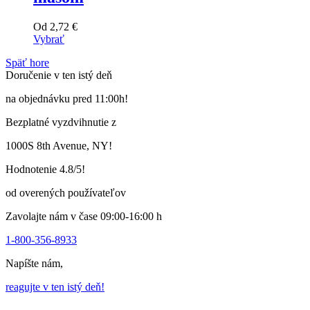
Od
2,72
€
Vybrať
Tento
Späť hore
výrobok
Doručenie v ten istý deň
má
viacero
na objednávku pred 11:00h!
variantov.
Varianty
Bezplatné vyzdvihnutie z
si
môžete
1000S 8th Avenue, NY!
vybrať
na
Hodnotenie 4.8/5!
stránke
produktu
od overených používateľov
Zavolajte nám v čase 09:00-16:00 h
1-800-356-8933
Napíšte nám,
reagujte v ten istý deň!