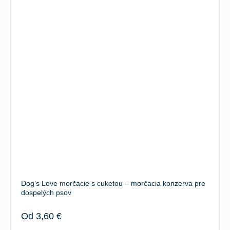
Dog’s Love morčacie s cuketou – morčacia konzerva pre
dospelých psov
Od
3,60
€