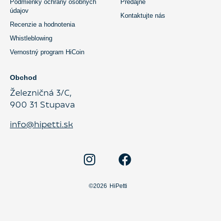
Podmienky ochrany osobných
Predajne
údajov
Kontaktujte nás
Recenzie a hodnotenia
Whistleblowing
Vernostný program HiCoin
Obchod
Železničná 3/C,
900 31
Stupava
info@hipetti.sk
©2026
HiPetti