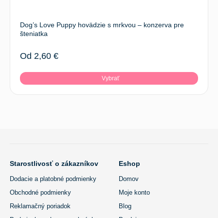
Dog’s Love Puppy hovädzie s mrkvou – konzerva pre
šteniatka
Od
2,60
€
Vybrať
SPÄŤ HORE
Starostlivosť o zákazníkov
Eshop
Dodacie a platobné podmienky
Domov
Obchodné podmienky
Moje konto
Reklamačný poriadok
Blog