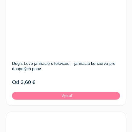
Dog’s Love jahňacie s tekvicou – jahňacia konzerva pre
dospelých psov
Od
3,60
€
Vybrať