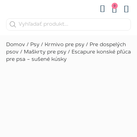
0
Kontaktujte nás
Domov
/
Psy
/
Krmivo pre psy
/
Pre dospelých
psov
/
Maškrty pre psy
/ Escapure konské pľúca
pre psa – sušené kúsky