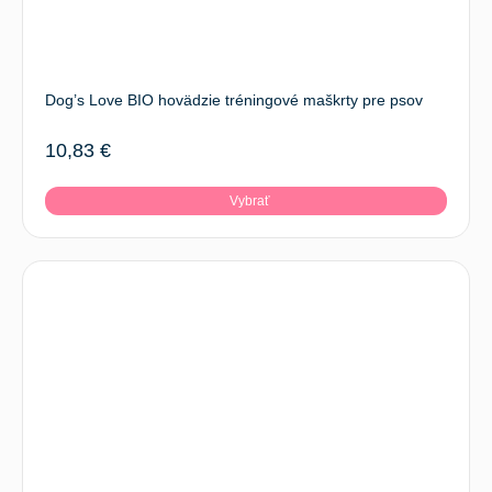
Dog’s Love BIO hovädzie tréningové maškrty pre psov
10,83
€
Vybrať