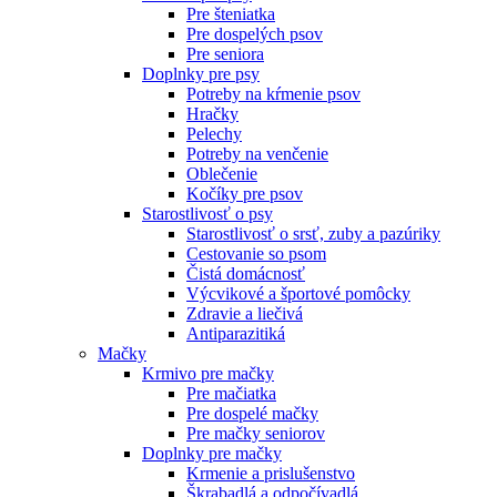
Pre šteniatka
Pre dospelých psov
Pre seniora
Doplnky pre psy
Potreby na kŕmenie psov
Hračky
Pelechy
Potreby na venčenie
Oblečenie
Kočíky pre psov
Starostlivosť o psy
Starostlivosť o srsť, zuby a pazúriky
Cestovanie so psom
Čistá domácnosť
Výcvikové a športové pomôcky
Zdravie a liečivá
Antiparazitiká
Mačky
Krmivo pre mačky
Pre mačiatka
Pre dospelé mačky
Pre mačky seniorov
Doplnky pre mačky
Krmenie a prislušenstvo
Škrabadlá a odpočívadlá