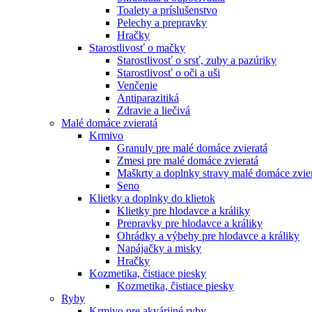
Toalety а príslušenstvo
Pelechy a prepravky
Hračky
Starostlivosť o mačky
Starostlivosť o srsť, zuby a pazúriky
Starostlivosť o oči a uši
Venčenie
Antiparazitiká
Zdravie a liečivá
Malé domáce zvieratá
Krmivo
Granuly pre malé domáce zvieratá
Zmesi pre malé domáce zvieratá
Maškrty a doplnky stravy malé domáce zvie
Seno
Klietky a doplnky do klietok
Klietky pre hlodavce a králiky
Prepravky pre hlodavce a králiky
Ohrádky a výbehy pre hlodavce a králiky
Napájačky a misky
Hračky
Kozmetika, čistiace piesky
Kozmetika, čistiace piesky
Ryby
Krmivo pre akvárijné ryby