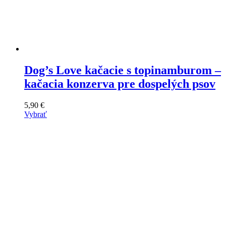
Dog’s Love kačacie s topinamburom –
kačacia konzerva pre dospelých psov
5,90
€
Vybrať
Tento
výrobok
má
viacero
variantov.
Varianty
si
môžete
vybrať
na
stránke
produktu