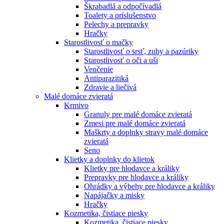
Škrabadlá a odpočívadlá
Toalety а príslušenstvo
Pelechy a prepravky
Hračky
Starostlivosť o mačky
Starostlivosť o srsť, zuby a pazúriky
Starostlivosť o oči a uši
Venčenie
Antiparazitiká
Zdravie a liečivá
Malé domáce zvieratá
Krmivo
Granuly pre malé domáce zvieratá
Zmesi pre malé domáce zvieratá
Maškrty a doplnky stravy malé domáce
zvieratá
Seno
Klietky a doplnky do klietok
Klietky pre hlodavce a králiky
Prepravky pre hlodavce a králiky
Ohrádky a výbehy pre hlodavce a králiky
Napájačky a misky
Hračky
Kozmetika, čistiace piesky
Kozmetika, čistiace piesky