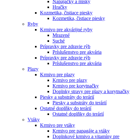
Napájačky a misky
Hračky
Kozmetika, čistiace piesky
Kozmetika, čistiace piesky
Ryby
Krmivo pre akvárijné ryby
Mrazené
Suché
Prípravky pre zdravie rýb
Príslušenstvo pre akvária
Prípravky pre zdravie rýb
Príslušenstvo pre akvária
Plazy
Krmivo pre plazy
Krmivo pre plazy
Krmivo pre korytnačky
Doplnky stravy pre plazy a korytnačky
Piesky a substráty do terárií
Piesky a substráty do terárií
Ostatné doplňky do terárií
Ostatné doplňky do terárií
Vtáky
Krmivo pre vtáky
Krmivo pre papagáje a vtáky
Doplnkové krmivo a vitamíny pre