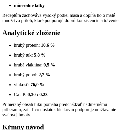
minerálne látky
Receptúra zachováva vysoký podiel mäsa a dopĺňa ho o malé
množstvo príloh, ktoré podporujú dobrú konzistenciu a trávenie.
Analytické zloženie
hrubý proteín:
10,6 %
hrubý tuk:
5,8 %
hrubá vláknina:
0,5 %
hrubý popol:
2,2 %
vlhkosť:
76,0 %
Ca : P:
0,30 : 0,23
Primeraný obsah tuku pomáha predchádzať nadmernému
priberaniu, zatiaľ čo dostatok bielkovín podporuje udržiavanie
svalovej hmoty.
Kŕmny návod