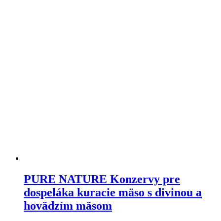
si
môžete
vybrať
na
stránke
produktu
PURE NATURE Konzervy pre
dospeláka kuracie mäso s divinou a
hovädzím mäsom