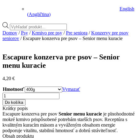
English
(
Angličtina
)
Vyhľadávanie
produktov
Domov
/
Psy
/
Krmivo pre psy
/
Pre seniora
/
Konzervy pre psov
seniorov
/ Escapure konzerva pre psov – Senior menu kuracie
Escapure konzerva pre psov – Senior
menu kuracie
4,20
€
Hmotnosť
Vymazať
množstvo
Escapure
Do košíka
konzerva
Krátky popis
pre
Escapure konzerva pre psov
Senior menu kuracie
je plnohodnotné
psov
mokré krmivo prispôsobené potrebám starších psov. Receptúra s
–
kvalitným kuracím mäsom a vyváženým obsahom energie
Senior
podporuje vitalitu, stabilnú hmotnosť a dobrú stráviteľnosť.
menu
Obsah produktu