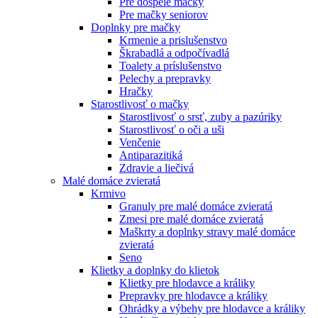
Pre dospelé mačky
Pre mačky seniorov
Doplnky pre mačky
Krmenie a prislušenstvo
Škrabadlá a odpočívadlá
Toalety а príslušenstvo
Pelechy a prepravky
Hračky
Starostlivosť o mačky
Starostlivosť o srsť, zuby a pazúriky
Starostlivosť o oči a uši
Venčenie
Antiparazitiká
Zdravie a liečivá
Malé domáce zvieratá
Krmivo
Granuly pre malé domáce zvieratá
Zmesi pre malé domáce zvieratá
Maškrty a doplnky stravy malé domáce
zvieratá
Seno
Klietky a doplnky do klietok
Klietky pre hlodavce a králiky
Prepravky pre hlodavce a králiky
Ohrádky a výbehy pre hlodavce a králiky