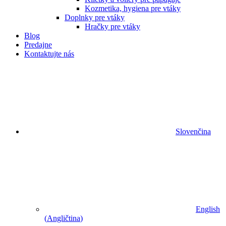
Kozmetika, hygiena pre vtáky
Doplnky pre vtáky
Hračky pre vtáky
Blog
Predajne
Kontaktujte nás
Slovenčina
English
(
Angličtina
)