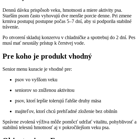
Dennú dávku prispôsob veku, hmotnosti a miere aktivity psa.
Starším psom často vyhovujú dve menšie porcie denne. Pri zmene
krmiva postupuj postupne počas 5–7 dní, aby si podporila stabilné
trávenie.
Po otvorení skladuj konzervu v chladničke a spotrebuj do 2 dní. Pes
musí mať neustály prístup k čerstvej vode.
Pre koho je produkt vhodný
Senior menu kuracie je vhodné pre:
psov vo vyššom veku
seniorov so zníženou aktivitou
psov, ktorí lepšie tolerujú ľahšie druhy mäsa
majiteľov, ktorí chcú prehľadné zloženie bez obilnín
Správne zvolená výživa môže pomôcť udržať vitalitu, pohyblivosť a
stabilnú telesnú hmotnosť aj v pokročilejšom veku psa.