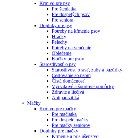
Krmivo pre psy
Pre šteniatka
Pre dospelých psov
Pre seniora
Doplnky pre psy
Potreby na kŕmenie psov
Hračky
Pelechy
Potreby na venčenie
Oblečenie
Kočíky pre psov
Starostlivosť o psy
Starostlivosť o srsť, zuby a pazúriky
Cestovanie so psom
Čistá domácnosť
Výcvikové a športové pomôcky
Zdravie a liečivá
Antiparazitiká
Mačky
Krmivo pre mačky
Pre mačiatka
Pre dospelé mačky
Pre mačky seniorov
Doplnky pre mačky
Krmenie a prislušenstvo