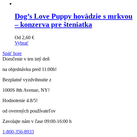
Dog’s Love Puppy hovädzie s mrkvou
– konzerva pre šteniatka
Od
2,60
€
Vybrať
Tento
Späť hore
výrobok
Doručenie v ten istý deň
má
viacero
na objednávku pred 11:00h!
variantov.
Varianty
Bezplatné vyzdvihnutie z
si
môžete
1000S 8th Avenue, NY!
vybrať
na
Hodnotenie 4.8/5!
stránke
produktu
od overených používateľov
Zavolajte nám v čase 09:00-16:00 h
1-800-356-8933