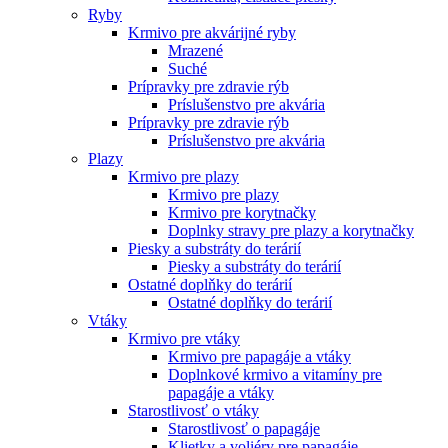
Ryby
Krmivo pre akvárijné ryby
Mrazené
Suché
Prípravky pre zdravie rýb
Príslušenstvo pre akvária
Prípravky pre zdravie rýb
Príslušenstvo pre akvária
Plazy
Krmivo pre plazy
Krmivo pre plazy
Krmivo pre korytnačky
Doplnky stravy pre plazy a korytnačky
Piesky a substráty do terárií
Piesky a substráty do terárií
Ostatné doplňky do terárií
Ostatné doplňky do terárií
Vtáky
Krmivo pre vtáky
Krmivo pre papagáje a vtáky
Doplnkové krmivo a vitamíny pre
papagáje a vtáky
Starostlivosť o vtáky
Starostlivosť o papagáje
Klietky a voliéry pre papagáje