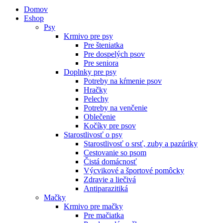
Domov
Eshop
Psy
Krmivo pre psy
Pre šteniatka
Pre dospelých psov
Pre seniora
Doplnky pre psy
Potreby na kŕmenie psov
Hračky
Pelechy
Potreby na venčenie
Oblečenie
Kočíky pre psov
Starostlivosť o psy
Starostlivosť o srsť, zuby a pazúriky
Cestovanie so psom
Čistá domácnosť
Výcvikové a športové pomôcky
Zdravie a liečivá
Antiparazitiká
Mačky
Krmivo pre mačky
Pre mačiatka