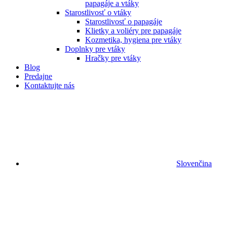
papagáje a vtáky
Starostlivosť o vtáky
Starostlivosť o papagáje
Klietky a voliéry pre papagáje
Kozmetika, hygiena pre vtáky
Doplnky pre vtáky
Hračky pre vtáky
Blog
Predajne
Kontaktujte nás
Slovenčina