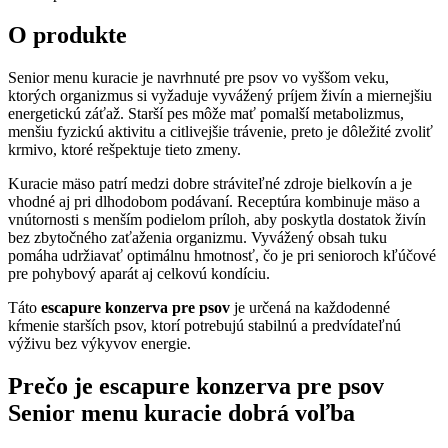
kuracie
O produkte
Senior menu kuracie je navrhnuté pre psov vo vyššom veku,
ktorých organizmus si vyžaduje vyvážený príjem živín a miernejšiu
energetickú záťaž. Starší pes môže mať pomalší metabolizmus,
menšiu fyzickú aktivitu a citlivejšie trávenie, preto je dôležité zvoliť
krmivo, ktoré rešpektuje tieto zmeny.
Kuracie mäso patrí medzi dobre stráviteľné zdroje bielkovín a je
vhodné aj pri dlhodobom podávaní. Receptúra kombinuje mäso a
vnútornosti s menším podielom príloh, aby poskytla dostatok živín
bez zbytočného zaťaženia organizmu. Vyvážený obsah tuku
pomáha udržiavať optimálnu hmotnosť, čo je pri senioroch kľúčové
pre pohybový aparát aj celkovú kondíciu.
Táto
escapure konzerva pre psov
je určená na každodenné
kŕmenie starších psov, ktorí potrebujú stabilnú a predvídateľnú
výživu bez výkyvov energie.
Prečo je
escapure konzerva pre psov
Senior menu kuracie dobrá voľba