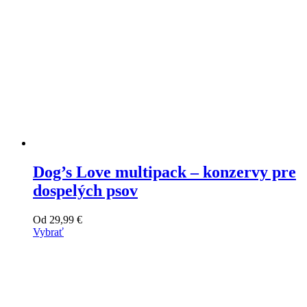
Dog’s Love multipack – konzervy pre
dospelých psov
Od
29,99
€
Vybrať
Tento
výrobok
má
viacero
variantov.
Varianty