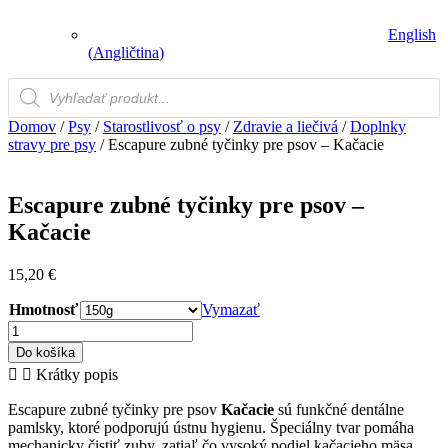
English
(
Angličtina
)
Vyhľadávanie
produktov
Domov
/
Psy
/
Starostlivosť o psy
/
Zdravie a liečivá
/
Doplnky
stravy pre psy
/ Escapure zubné tyčinky pre psov – Kačacie
Escapure zubné tyčinky pre psov –
Kačacie
15,20
€
Hmotnosť
Vymazať
množstvo
Escapure
Do košíka
zubné
Krátky popis
tyčinky
pre
Escapure zubné tyčinky pre psov
Kačacie
sú funkčné dentálne
psov
pamlsky, ktoré podporujú ústnu hygienu. Špeciálny tvar pomáha
–
mechanicky čistiť zuby, zatiaľ čo vysoký podiel kačacieho mäsa