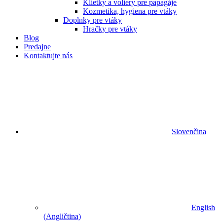
Klietky a voliéry pre papagáje
Kozmetika, hygiena pre vtáky
Doplnky pre vtáky
Hračky pre vtáky
Blog
Predajne
Kontaktujte nás
Slovenčina
English
(
Angličtina
)