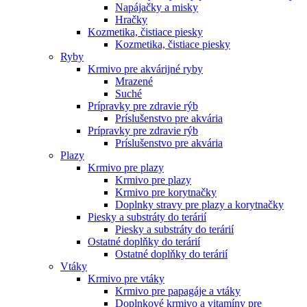
Napájačky a misky
Hračky
Kozmetika, čistiace piesky
Kozmetika, čistiace piesky
Ryby
Krmivo pre akvárijné ryby
Mrazené
Suché
Prípravky pre zdravie rýb
Príslušenstvo pre akvária
Prípravky pre zdravie rýb
Príslušenstvo pre akvária
Plazy
Krmivo pre plazy
Krmivo pre plazy
Krmivo pre korytnačky
Doplnky stravy pre plazy a korytnačky
Piesky a substráty do terárií
Piesky a substráty do terárií
Ostatné doplňky do terárií
Ostatné doplňky do terárií
Vtáky
Krmivo pre vtáky
Krmivo pre papagáje a vtáky
Doplnkové krmivo a vitamíny pre