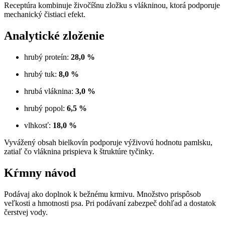
Receptúra kombinuje živočíšnu zložku s vlákninou, ktorá podporuje
mechanický čistiaci efekt.
Analytické zloženie
hrubý proteín:
28,0 %
hrubý tuk:
8,0 %
hrubá vláknina:
3,0 %
hrubý popol:
6,5 %
vlhkosť:
18,0 %
Vyvážený obsah bielkovín podporuje výživovú hodnotu pamlsku,
zatiaľ čo vláknina prispieva k štruktúre tyčinky.
Kŕmny návod
Podávaj ako doplnok k bežnému krmivu. Množstvo prispôsob
veľkosti a hmotnosti psa. Pri podávaní zabezpeč dohľad a dostatok
čerstvej vody.