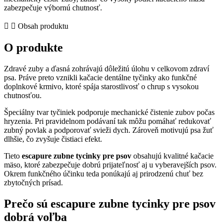
Kačacie
zabezpečuje výbornú chutnosť.
Obsah produktu
O produkte
Zdravé zuby a ďasná zohrávajú dôležitú úlohu v celkovom zdraví
psa. Práve preto vznikli kačacie dentálne tyčinky ako funkčné
doplnkové krmivo, ktoré spája starostlivosť o chrup s vysokou
chutnosťou.
Špeciálny tvar tyčiniek podporuje mechanické čistenie zubov počas
hryzenia. Pri pravidelnom podávaní tak môžu pomáhať redukovať
zubný povlak a podporovať svieži dych. Zároveň motivujú psa žuť
dlhšie, čo zvyšuje čistiaci efekt.
Tieto
escapure zubne tycinky pre psov
obsahujú kvalitné kačacie
mäso, ktoré zabezpečuje dobrú prijateľnosť aj u vyberavejších psov.
Okrem funkčného účinku teda ponúkajú aj prirodzenú chuť bez
zbytočných prísad.
Prečo sú
escapure zubne tycinky pre psov
dobrá voľba