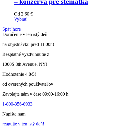
– konzerva pre šteniatka
Od
2,60
€
Vybrať
Tento
Späť hore
výrobok
Doručenie v ten istý deň
má
viacero
na objednávku pred 11:00h!
variantov.
Varianty
Bezplatné vyzdvihnutie z
si
môžete
1000S 8th Avenue, NY!
vybrať
na
Hodnotenie 4.8/5!
stránke
produktu
od overených používateľov
Zavolajte nám v čase 09:00-16:00 h
1-800-356-8933
Napíšte nám,
reagujte v ten istý deň!