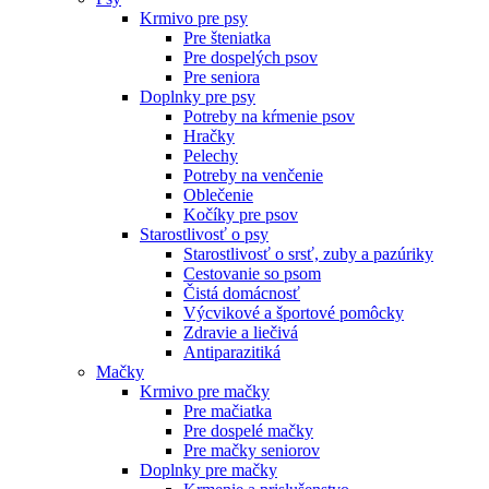
Krmivo pre psy
Pre šteniatka
Pre dospelých psov
Pre seniora
Doplnky pre psy
Potreby na kŕmenie psov
Hračky
Pelechy
Potreby na venčenie
Oblečenie
Kočíky pre psov
Starostlivosť o psy
Starostlivosť o srsť, zuby a pazúriky
Cestovanie so psom
Čistá domácnosť
Výcvikové a športové pomôcky
Zdravie a liečivá
Antiparazitiká
Mačky
Krmivo pre mačky
Pre mačiatka
Pre dospelé mačky
Pre mačky seniorov
Doplnky pre mačky