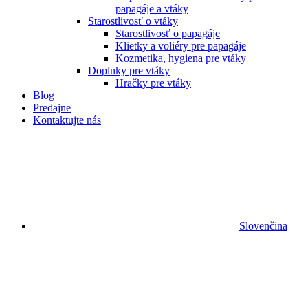
papagáje a vtáky
Starostlivosť o vtáky
Starostlivosť o papagáje
Klietky a voliéry pre papagáje
Kozmetika, hygiena pre vtáky
Doplnky pre vtáky
Hračky pre vtáky
Blog
Predajne
Kontaktujte nás
Slovenčina