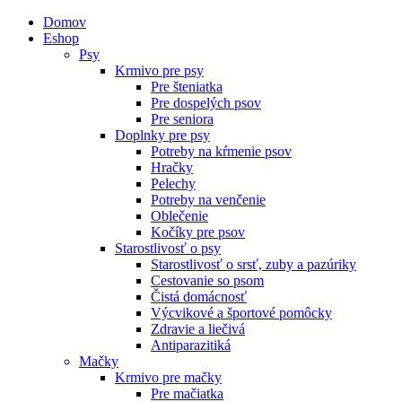
Domov
Eshop
Psy
Krmivo pre psy
Pre šteniatka
Pre dospelých psov
Pre seniora
Doplnky pre psy
Potreby na kŕmenie psov
Hračky
Pelechy
Potreby na venčenie
Oblečenie
Kočíky pre psov
Starostlivosť o psy
Starostlivosť o srsť, zuby a pazúriky
Cestovanie so psom
Čistá domácnosť
Výcvikové a športové pomôcky
Zdravie a liečivá
Antiparazitiká
Mačky
Krmivo pre mačky
Pre mačiatka