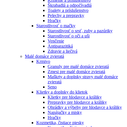
Krmenie a prislušenstvo
Škrabadlá a odpočívadlá
Toalety а príslušenstvo
Pelechy a prepravky
Hračky
Starostlivosť o mačky
Starostlivosť o srsť, zuby a pazúriky
Starostlivosť o oči a uši
Venčenie
Antiparazitiká
Zdravie a liečivá
Malé domáce zvieratá
Krmivo
Granuly pre malé domáce zvieratá
Zmesi pre malé domáce zvieratá
Maškrty a doplnky stravy malé domáce
zvieratá
Seno
Klietky a doplnky do klietok
Klietky pre hlodavce a králiky
Prepravky pre hlodavce a králiky
Ohrádky a výbehy pre hlodavce a králiky
Napájačky a misky
Hračky
Kozmetika, čistiace piesky