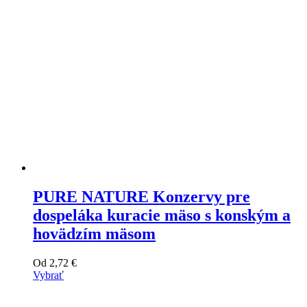
stránke
produktu
PURE NATURE Konzervy pre
dospeláka kuracie mäso s konským a
hovädzím mäsom
Od
2,72
€
Vybrať
Tento
výrobok