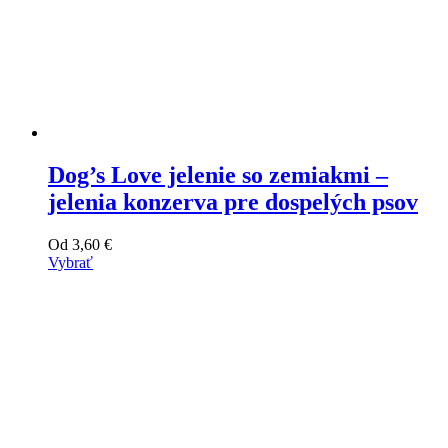
Dog’s Love jelenie so zemiakmi –
jelenia konzerva pre dospelých psov
Od
3,60
€
Vybrať
Tento
výrobok
má
viacero
variantov.
Varianty
si
môžete
vybrať
na