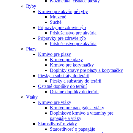
Kozmetika, čistiace piesky
Ryby
Krmivo pre akvárijné ryby
Mrazené
Suché
Prípravky pre zdravie rýb
Príslušenstvo pre akvária
Prípravky pre zdravie rýb
Príslušenstvo pre akvária
Plazy
Krmivo pre plazy
Krmivo pre plazy
Krmivo pre korytnačky
Doplnky stravy pre plazy a korytnačky
Piesky a substráty do terárií
Piesky a substráty do terárií
Ostatné doplňky do terárií
Ostatné doplňky do terárií
Vtáky
Krmivo pre vtáky
Krmivo pre papagáje a vtáky
Doplnkové krmivo a vitamíny pre
papagáje a vtáky
Starostlivosť o vtáky
Starostlivosť o papagáje