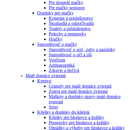
Pre dospelé mačky
Pre mačky seniorov
Doplnky pre mačky
Krmenie a prislušenstvo
Škrabadlá a odpočívadlá
Toalety а príslušenstvo
Pelechy a prepravky
Hračky
Starostlivosť o mačky
Starostlivosť o srsť, zuby a pazúriky
Starostlivosť o oči a uši
Venčenie
Antiparazitiká
Zdravie a liečivá
Malé domáce zvieratá
Krmivo
Granuly pre malé domáce zvieratá
Zmesi pre malé domáce zvieratá
Maškrty a doplnky stravy malé domáce
zvieratá
Seno
Klietky a doplnky do klietok
Klietky pre hlodavce a králiky
Prepravky pre hlodavce a králiky
Ohrádky a výbehy pre hlodavce a králiky