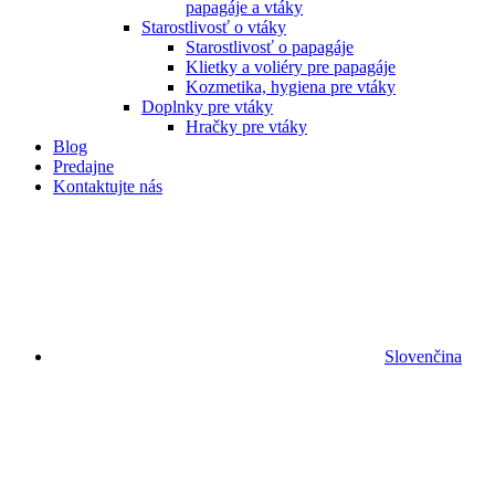
papagáje a vtáky
Starostlivosť o vtáky
Starostlivosť o papagáje
Klietky a voliéry pre papagáje
Kozmetika, hygiena pre vtáky
Doplnky pre vtáky
Hračky pre vtáky
Blog
Predajne
Kontaktujte nás
Slovenčina