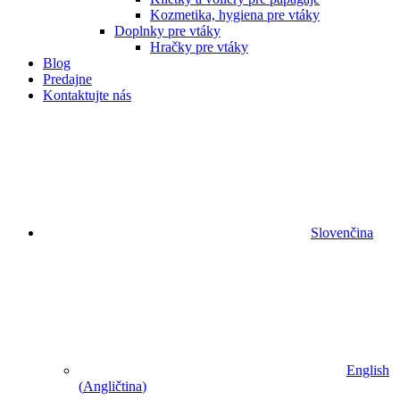
Kozmetika, hygiena pre vtáky
Doplnky pre vtáky
Hračky pre vtáky
Blog
Predajne
Kontaktujte nás
Slovenčina
English
(
Angličtina
)