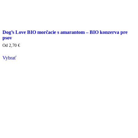
Dog’s Love BIO morčacie s amarantom – BIO konzerva pre
psov
Od
2,70
€
Vybrať
Tento
výrobok
má
viacero
variantov.
Varianty
si
môžete
vybrať
na
stránke
produktu