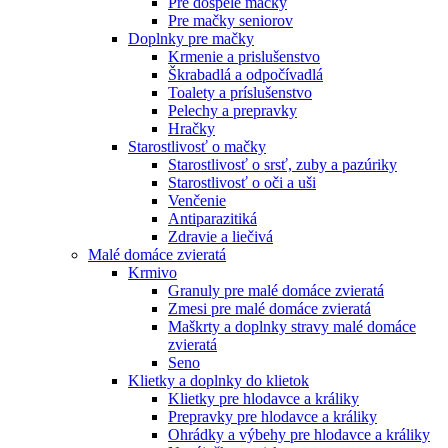
Pre dospelé mačky
Pre mačky seniorov
Doplnky pre mačky
Krmenie a prislušenstvo
Škrabadlá a odpočívadlá
Toalety а príslušenstvo
Pelechy a prepravky
Hračky
Starostlivosť o mačky
Starostlivosť o srsť, zuby a pazúriky
Starostlivosť o oči a uši
Venčenie
Antiparazitiká
Zdravie a liečivá
Malé domáce zvieratá
Krmivo
Granuly pre malé domáce zvieratá
Zmesi pre malé domáce zvieratá
Maškrty a doplnky stravy malé domáce
zvieratá
Seno
Klietky a doplnky do klietok
Klietky pre hlodavce a králiky
Prepravky pre hlodavce a králiky
Ohrádky a výbehy pre hlodavce a králiky