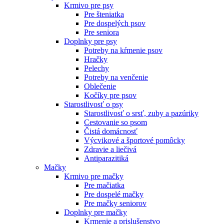
Krmivo pre psy
Pre šteniatka
Pre dospelých psov
Pre seniora
Doplnky pre psy
Potreby na kŕmenie psov
Hračky
Pelechy
Potreby na venčenie
Oblečenie
Kočíky pre psov
Starostlivosť o psy
Starostlivosť o srsť, zuby a pazúriky
Cestovanie so psom
Čistá domácnosť
Výcvikové a športové pomôcky
Zdravie a liečivá
Antiparazitiká
Mačky
Krmivo pre mačky
Pre mačiatka
Pre dospelé mačky
Pre mačky seniorov
Doplnky pre mačky
Krmenie a prislušenstvo