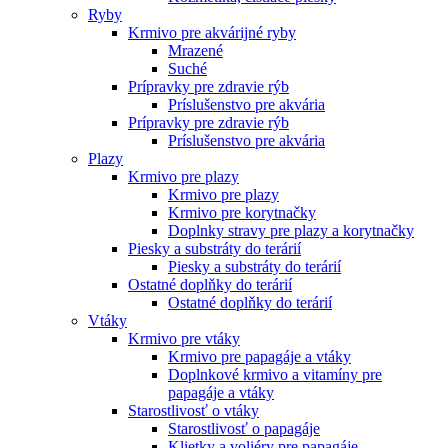
Ryby
Krmivo pre akvárijné ryby
Mrazené
Suché
Prípravky pre zdravie rýb
Príslušenstvo pre akvária
Prípravky pre zdravie rýb
Príslušenstvo pre akvária
Plazy
Krmivo pre plazy
Krmivo pre plazy
Krmivo pre korytnačky
Doplnky stravy pre plazy a korytnačky
Piesky a substráty do terárií
Piesky a substráty do terárií
Ostatné doplňky do terárií
Ostatné doplňky do terárií
Vtáky
Krmivo pre vtáky
Krmivo pre papagáje a vtáky
Doplnkové krmivo a vitamíny pre
papagáje a vtáky
Starostlivosť o vtáky
Starostlivosť o papagáje
Klietky a voliéry pre papagáje