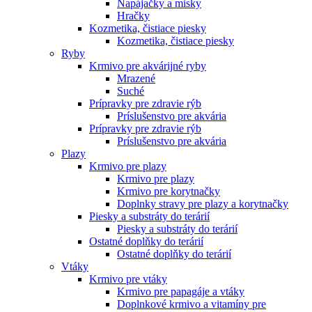
Napájačky a misky
Hračky
Kozmetika, čistiace piesky
Kozmetika, čistiace piesky
Ryby
Krmivo pre akvárijné ryby
Mrazené
Suché
Prípravky pre zdravie rýb
Príslušenstvo pre akvária
Prípravky pre zdravie rýb
Príslušenstvo pre akvária
Plazy
Krmivo pre plazy
Krmivo pre plazy
Krmivo pre korytnačky
Doplnky stravy pre plazy a korytnačky
Piesky a substráty do terárií
Piesky a substráty do terárií
Ostatné doplňky do terárií
Ostatné doplňky do terárií
Vtáky
Krmivo pre vtáky
Krmivo pre papagáje a vtáky
Doplnkové krmivo a vitamíny pre