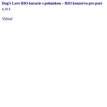
Dog’s Love BIO kuracie s pohánkou – BIO konzerva pre psov
4,10
€
Vybrať
Tento
výrobok
má
viacero
variantov.
Varianty
si
môžete
vybrať
na
stránke
produktu