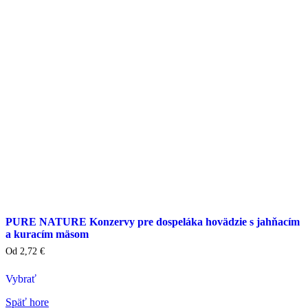
vybrať
na
stránke
produktu
PURE NATURE Konzervy pre dospeláka hovädzie s jahňacím
a kuracím mäsom
Od
2,72
€
Vybrať
Tento
Späť hore
výrobok