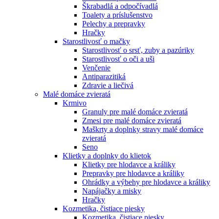
Škrabadlá a odpočívadlá
Toalety а príslušenstvo
Pelechy a prepravky
Hračky
Starostlivosť o mačky
Starostlivosť o srsť, zuby a pazúriky
Starostlivosť o oči a uši
Venčenie
Antiparazitiká
Zdravie a liečivá
Malé domáce zvieratá
Krmivo
Granuly pre malé domáce zvieratá
Zmesi pre malé domáce zvieratá
Maškrty a doplnky stravy malé domáce
zvieratá
Seno
Klietky a doplnky do klietok
Klietky pre hlodavce a králiky
Prepravky pre hlodavce a králiky
Ohrádky a výbehy pre hlodavce a králiky
Napájačky a misky
Hračky
Kozmetika, čistiace piesky
Kozmetika, čistiace piesky