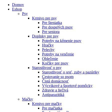
Domov
Eshop
Psy
Krmivo pre psy
Pre šteniatka
Pre dospelých psov
Pre seniora
Doplnky pre psy
Potreby na kŕmenie psov
Hračky
Pelechy
Potreby na venčenie
Oblečenie
Kočíky pre psov
Starostlivosť o psy
Starostlivosť o srsť, zuby a pazúriky
Cestovanie so psom
Čistá domácnosť
Výcvikové a športové pomôcky
Zdravie a liečivá
Antiparazitiká
Mačky
Krmivo pre mačky
Pre mačiatka