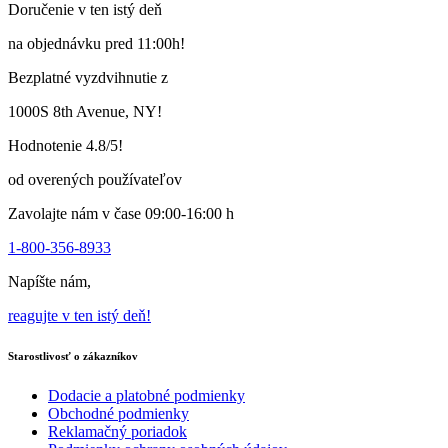
Doručenie v ten istý deň
má
viacero
na objednávku pred 11:00h!
variantov.
Varianty
Bezplatné vyzdvihnutie z
si
môžete
1000S 8th Avenue, NY!
vybrať
na
Hodnotenie 4.8/5!
stránke
produktu
od overených používateľov
Zavolajte nám v čase 09:00-16:00 h
1-800-356-8933
Napíšte nám,
reagujte v ten istý deň!
Starostlivosť o zákazníkov
Dodacie a platobné podmienky
Obchodné podmienky
Reklamačný poriadok