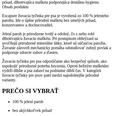
psa
prísad, dlhotrvajúca maškrta podporujúca dentálnu hygienu.
z
Obsah produktu
jelenieho
Escapure žuvacia tyčinka pre psa je vyrobená zo 100 % jelenieho
parohu
parohu. Ide o úplne prírodnú maškrta bez umelých prísad,
konzervantov a dochucovadiel.
Jelení paroh je prirodzene tvrdý a odolný, čo z neho robí
dlhotrvajúcu žuvaciu maškrtu. Pri postupnom obhrýzaní sa
uvoľňujú prirodzené minerálne látky, ktoré sú súčasťou parožia.
Žuvanie zároveň mechanicky pomáha odstraňovať zubný povlak a
podporuje zdravie zubov a ďasien.
Žuvaciu tyčinku pre psa odporúčame ako bezpečný spôsob, ako
uspokojiť prirodzenú potrebu hryzenia. Oproti bežným maškrtám
vydrží dlhšie a psa zabaví na podstatne dlhší čas. V kategórii
žuvacie tyčinky pre psov patrí medzi najodolnejšie prírodné
varianty.
PREČO SI VYBRAŤ
100 % jelení paroh
bez akýchkoľvek prísad