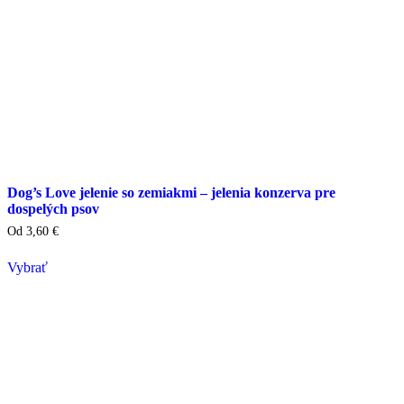
Dog’s Love jelenie so zemiakmi – jelenia konzerva pre
dospelých psov
Od
3,60
€
Vybrať
Tento
výrobok
má
viacero
variantov.
Varianty
si
môžete