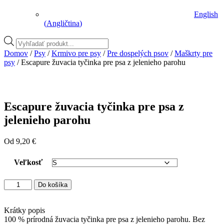
English
(
Angličtina
)
Vyhľadávanie
produktov
Domov
/
Psy
/
Krmivo pre psy
/
Pre dospelých psov
/
Maškrty pre
psy
/ Escapure žuvacia tyčinka pre psa z jelenieho parohu
Escapure žuvacia tyčinka pre psa z
jelenieho parohu
Od
9,20
€
Veľkosť
množstvo
Do košíka
Escapure
žuvacia
tyčinka
Krátky popis
pre
100 % prírodná žuvacia tyčinka pre psa z jelenieho parohu. Bez