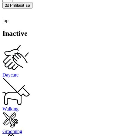
💌 Prihlásiť sa
top
Inactive
Daycare
Walking
Grooming