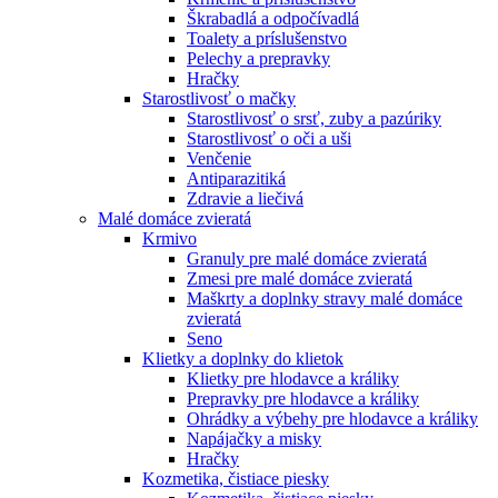
Škrabadlá a odpočívadlá
Toalety а príslušenstvo
Pelechy a prepravky
Hračky
Starostlivosť o mačky
Starostlivosť o srsť, zuby a pazúriky
Starostlivosť o oči a uši
Venčenie
Antiparazitiká
Zdravie a liečivá
Malé domáce zvieratá
Krmivo
Granuly pre malé domáce zvieratá
Zmesi pre malé domáce zvieratá
Maškrty a doplnky stravy malé domáce
zvieratá
Seno
Klietky a doplnky do klietok
Klietky pre hlodavce a králiky
Prepravky pre hlodavce a králiky
Ohrádky a výbehy pre hlodavce a králiky
Napájačky a misky
Hračky
Kozmetika, čistiace piesky