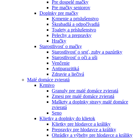
Pre dospelé mačky
Pre mačky seniorov
Doplnky pre mačky
Krmenie a prislušenstvo
Škrabadlá a odpočívadlá
Toalety а príslušenstvo
Pelechy a prepravky
Hračky
Starostlivosť o mačky
Starostlivosť o srsť, zuby a pazúriky
Starostlivosť o oči a uši
Venčenie
Antiparazitiká
Zdravie a liečivá
Malé domáce zvieratá
Krmivo
Granuly pre malé domáce zvieratá
Zmesi pre malé domáce zvieratá
Maškrty a doplnky stravy malé domáce
zvieratá
Seno
Klietky a doplnky do klietok
Klietky pre hlodavce a králiky
Prepravky pre hlodavce a králiky
Ohrádky a výbehy pre hlodavce a králiky