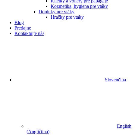
Klietky a voliéry pre papagáje
Kozmetika, hygiena pre vtáky
Doplnky pre vtáky
Hračky pre vtáky
Blog
Predajne
Kontaktujte nás
Slovenčina
English
(
Angličtina
)