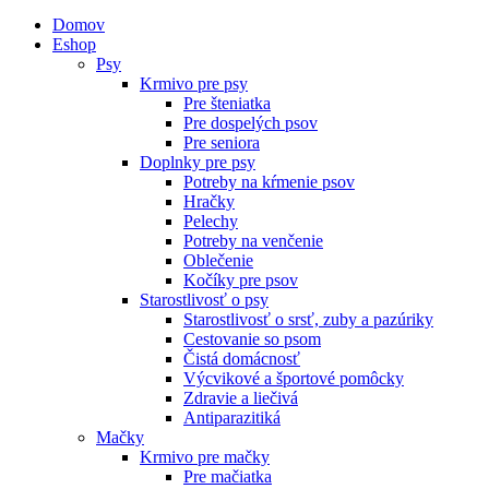
Domov
Eshop
Psy
Krmivo pre psy
Pre šteniatka
Pre dospelých psov
Pre seniora
Doplnky pre psy
Potreby na kŕmenie psov
Hračky
Pelechy
Potreby na venčenie
Oblečenie
Kočíky pre psov
Starostlivosť o psy
Starostlivosť o srsť, zuby a pazúriky
Cestovanie so psom
Čistá domácnosť
Výcvikové a športové pomôcky
Zdravie a liečivá
Antiparazitiká
Mačky
Krmivo pre mačky
Pre mačiatka