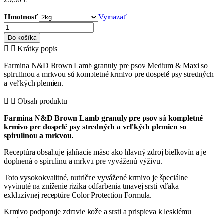
Hmotnosť
Vymazať
množstvo
Farmina
Do košíka
N&D
Krátky popis
Granuly
BROWN
Farmina N&D Brown Lamb granuly pre psov Medium & Maxi so
Lamb,
spirulinou a mrkvou sú kompletné krmivo pre dospelé psy stredných
spirulina
a veľkých plemien.
and
carrot
Obsah produktu
Adult
Medium
Farmina N&D Brown Lamb granuly pre psov sú kompletné
&
krmivo pre dospelé psy stredných a veľkých plemien so
Maxi
spirulinou a mrkvou.
—
granuly
Receptúra obsahuje jahňacie mäso ako hlavný zdroj bielkovín a je
pre
doplnená o spirulinu a mrkvu pre vyváženú výživu.
psov
Toto vysokokvalitné, nutrične vyvážené krmivo je špeciálne
vyvinuté na zníženie rizika odfarbenia tmavej srsti vďaka
exkluzívnej receptúre Color Protection Formula.
Krmivo podporuje zdravie kože a srsti a prispieva k lesklému