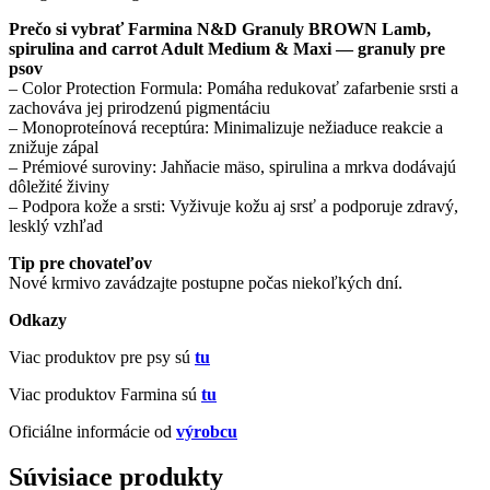
Prečo si vybrať Farmina N&D Granuly BROWN Lamb,
spirulina and carrot Adult Medium & Maxi — granuly pre
psov
– Color Protection Formula: Pomáha redukovať zafarbenie srsti a
zachováva jej prirodzenú pigmentáciu
– Monoproteínová receptúra: Minimalizuje nežiaduce reakcie a
znižuje zápal
– Prémiové suroviny: Jahňacie mäso, spirulina a mrkva dodávajú
dôležité živiny
– Podpora kože a srsti: Vyživuje kožu aj srsť a podporuje zdravý,
lesklý vzhľad
Tip pre chovateľov
Nové krmivo zavádzajte postupne počas niekoľkých dní.
Odkazy
Viac produktov pre psy sú
tu
Viac produktov Farmina sú
tu
Oficiálne informácie od
výrobcu
Súvisiace produkty