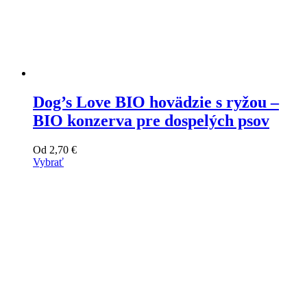
Dog’s Love BIO hovädzie s ryžou –
BIO konzerva pre dospelých psov
Od
2,70
€
Vybrať
Tento
výrobok
má
viacero
variantov.
Varianty
si
môžete
vybrať
na
stránke