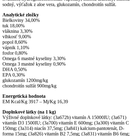
sodný, výťažok z aloe vera, glukozamín, chondroitín sulfát.
Analytické zložky
Bielkoviny 34,00%
tuk 18,00%
vláknina 3,30%
vlhkosť 9,00%
popol 8,60%
vápnik 1,10%
fosfor 0,80%
Omega 6 mastné kyseliny 3,30%
Omega 3 mastné kyseliny 0,90%
DHA 0,50%
EPA 0,30%
glukozamín 1200mg/kg
chondroitín sulfát 900mg/kg
Energetická hodnota
EM Kcal/Kg 3917 – Mj/Kg 16,39
Doplnkové látky (na 1 kg)
Výživné doplnkové látky: (3a672b) vitamín A 15000IU; (3a671)
vitamín D3 1500IU; (3a700) vitamín E 600mg; (3a300) vitamín C
150mg; (3a314) niacín 37,5mg; (3a841) kalcium-pantotenát, D-
forma 15mg; (3a826) vitamín B2 7,5mg; (3a831) vitamín B6 6mg;