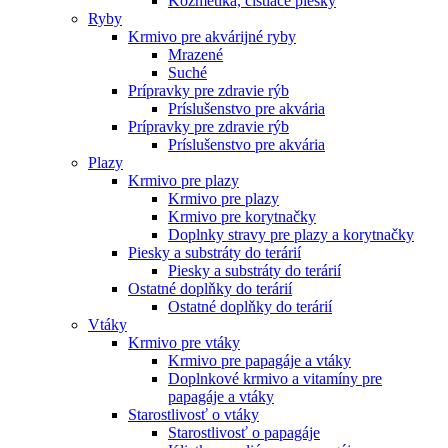
Kozmetika, čistiace piesky
Ryby
Krmivo pre akvárijné ryby
Mrazené
Suché
Prípravky pre zdravie rýb
Príslušenstvo pre akvária
Prípravky pre zdravie rýb
Príslušenstvo pre akvária
Plazy
Krmivo pre plazy
Krmivo pre plazy
Krmivo pre korytnačky
Doplnky stravy pre plazy a korytnačky
Piesky a substráty do terárií
Piesky a substráty do terárií
Ostatné doplňky do terárií
Ostatné doplňky do terárií
Vtáky
Krmivo pre vtáky
Krmivo pre papagáje a vtáky
Doplnkové krmivo a vitamíny pre
papagáje a vtáky
Starostlivosť o vtáky
Starostlivosť o papagáje