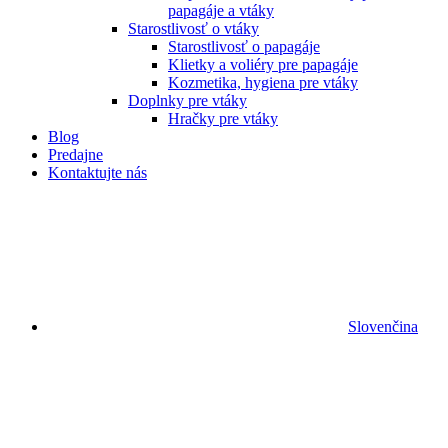
papagáje a vtáky
Starostlivosť o vtáky
Starostlivosť o papagáje
Klietky a voliéry pre papagáje
Kozmetika, hygiena pre vtáky
Doplnky pre vtáky
Hračky pre vtáky
Blog
Predajne
Kontaktujte nás
Slovenčina