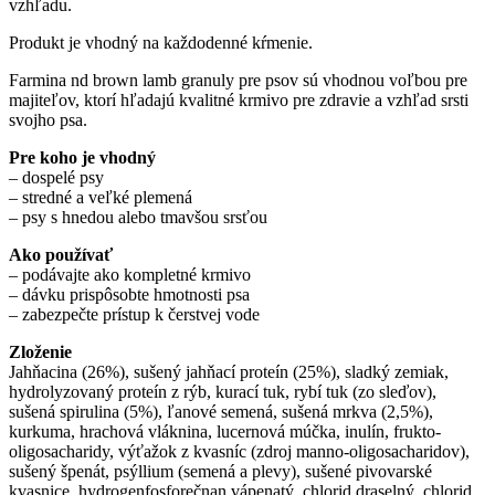
vzhľadu.
Produkt je vhodný na každodenné kŕmenie.
Farmina nd brown lamb granuly pre psov sú vhodnou voľbou pre
majiteľov, ktorí hľadajú kvalitné krmivo pre zdravie a vzhľad srsti
svojho psa.
Pre koho je vhodný
– dospelé psy
– stredné a veľké plemená
– psy s hnedou alebo tmavšou srsťou
Ako používať
– podávajte ako kompletné krmivo
– dávku prispôsobte hmotnosti psa
– zabezpečte prístup k čerstvej vode
Zloženie
Jahňacina (26%), sušený jahňací proteín (25%), sladký zemiak,
hydrolyzovaný proteín z rýb, kurací tuk, rybí tuk (zo sleďov),
sušená spirulina (5%), ľanové semená, sušená mrkva (2,5%),
kurkuma, hrachová vláknina, lucernová múčka, inulín, frukto-
oligosacharidy, výťažok z kvasníc (zdroj manno-oligosacharidov),
sušený špenát, psýllium (semená a plevy), sušené pivovarské
kvasnice, hydrogenfosforečnan vápenatý, chlorid draselný, chlorid