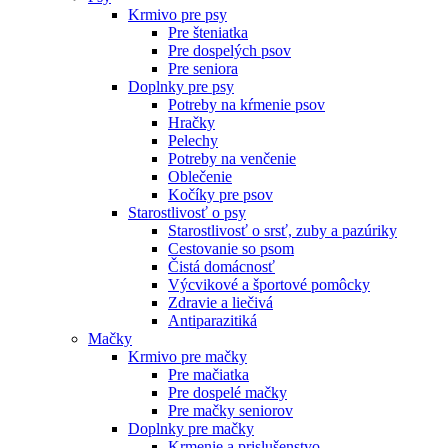
Krmivo pre psy
Pre šteniatka
Pre dospelých psov
Pre seniora
Doplnky pre psy
Potreby na kŕmenie psov
Hračky
Pelechy
Potreby na venčenie
Oblečenie
Kočíky pre psov
Starostlivosť o psy
Starostlivosť o srsť, zuby a pazúriky
Cestovanie so psom
Čistá domácnosť
Výcvikové a športové pomôcky
Zdravie a liečivá
Antiparazitiká
Mačky
Krmivo pre mačky
Pre mačiatka
Pre dospelé mačky
Pre mačky seniorov
Doplnky pre mačky
Krmenie a prislušenstvo