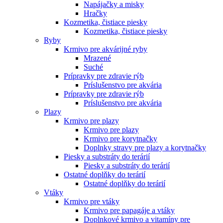
Napájačky a misky
Hračky
Kozmetika, čistiace piesky
Kozmetika, čistiace piesky
Ryby
Krmivo pre akvárijné ryby
Mrazené
Suché
Prípravky pre zdravie rýb
Príslušenstvo pre akvária
Prípravky pre zdravie rýb
Príslušenstvo pre akvária
Plazy
Krmivo pre plazy
Krmivo pre plazy
Krmivo pre korytnačky
Doplnky stravy pre plazy a korytnačky
Piesky a substráty do terárií
Piesky a substráty do terárií
Ostatné doplňky do terárií
Ostatné doplňky do terárií
Vtáky
Krmivo pre vtáky
Krmivo pre papagáje a vtáky
Doplnkové krmivo a vitamíny pre