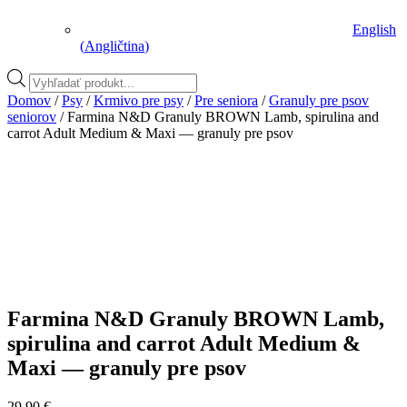
English
(
Angličtina
)
Vyhľadávanie
produktov
Domov
/
Psy
/
Krmivo pre psy
/
Pre seniora
/
Granuly pre psov
seniorov
/ Farmina N&D Granuly BROWN Lamb, spirulina and
carrot Adult Medium & Maxi — granuly pre psov
Farmina N&D Granuly BROWN Lamb,
spirulina and carrot Adult Medium &
Maxi — granuly pre psov
29,90
€