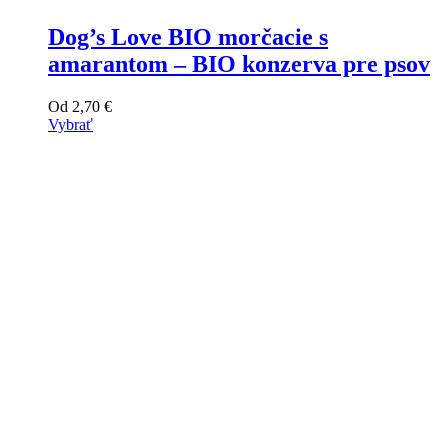
Dog’s Love BIO morčacie s
amarantom – BIO konzerva pre psov
Od
2,70
€
Vybrať
Tento
výrobok
má
viacero
variantov.
Varianty
si
môžete
vybrať
na
stránke
produktu