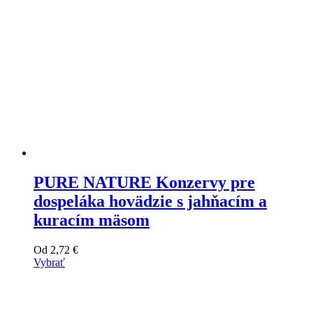
produktu
PURE NATURE Konzervy pre
dospeláka hovädzie s jahňacím a
kuracím mäsom
Od
2,72
€
Vybrať
Tento
výrobok
má
viacero