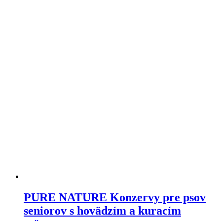
variantov.
Varianty
si
môžete
vybrať
na
stránke
produktu
PURE NATURE Konzervy pre psov
seniorov s hovädzím a kuracím