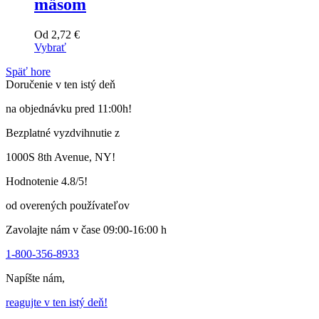
mäsom
Od
2,72
€
Vybrať
Tento
Späť hore
výrobok
Doručenie v ten istý deň
má
viacero
na objednávku pred 11:00h!
variantov.
Varianty
Bezplatné vyzdvihnutie z
si
môžete
1000S 8th Avenue, NY!
vybrať
na
Hodnotenie 4.8/5!
stránke
produktu
od overených používateľov
Zavolajte nám v čase 09:00-16:00 h
1-800-356-8933
Napíšte nám,
reagujte v ten istý deň!