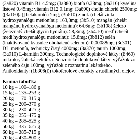
(3a820) vitamín B1 4,5mg; (3a880) biotín 0,38mg; (3a316) kyselina
listová 0,45mg; vitamín B12 0,1mg; (3a890) cholín chlorid 2500mg;
([3a160(a)] betakarotén 5mg; (3b610) zinok (chelát zinku
hydroxyanalógu metionínu): 163,8mg; (3b510) mangán (chelát
mangánu hydroxyanalógu metionínu): 64,6mg; (3b108) železo
(železnatý chelát glycín hydrátu): 58,3mg; (3b4.10) meď (chelát
medi hydroxyanalógu metionínu): 15,8mg; (3b812) selén
(inaktivované kvasnice obohatené selénom): 0,00088mg; (3c301)
DL-metionín, technicky čistý 4000mg; (3a370) taurín 1000mg;
(3a910) L-karnitín 300mg. Technologické doplnkové látky: (E460)
mikrokryštalická celulóza. Senzorické doplnkové látky: výťažok zo
zeleného čaju 100mg, výťažok z rozmarínu lekárskeho.
Antioxidanty: (1b306(i)) tokoferolové extrakty z rastlinných olejov.
Kŕmna tabuľka
10 kg – 100–186 g
15 kg – 135–253 g
20 kg – 170–315 g
25 kg – 200–370 g
30 kg – 230–425 g
35 kg – 255–475 g
40 kg – 285–525 g
50 kg – 335–625 g
60 kg – 385–715 g
70 kg – 430–800 g