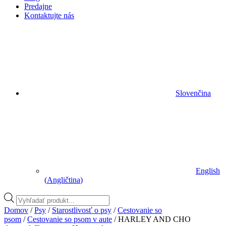
Predajne
Kontaktujte nás
Slovenčina
English
(
Angličtina
)
Vyhľadávanie
produktov
Domov
/
Psy
/
Starostlivosť o psy
/
Cestovanie so
psom
/
Cestovanie so psom v aute
/ HARLEY AND CHO