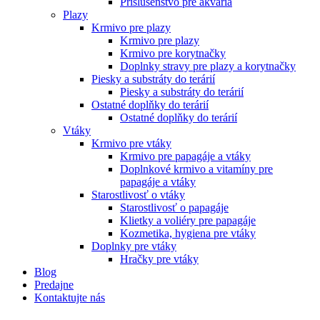
Príslušenstvo pre akvária
Plazy
Krmivo pre plazy
Krmivo pre plazy
Krmivo pre korytnačky
Doplnky stravy pre plazy a korytnačky
Piesky a substráty do terárií
Piesky a substráty do terárií
Ostatné doplňky do terárií
Ostatné doplňky do terárií
Vtáky
Krmivo pre vtáky
Krmivo pre papagáje a vtáky
Doplnkové krmivo a vitamíny pre
papagáje a vtáky
Starostlivosť o vtáky
Starostlivosť o papagáje
Klietky a voliéry pre papagáje
Kozmetika, hygiena pre vtáky
Doplnky pre vtáky
Hračky pre vtáky
Blog
Predajne
Kontaktujte nás