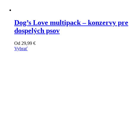
Dog’s Love multipack – konzervy pre
dospelých psov
Od
29,99
€
Vybrať
Tento
výrobok
má
viacero
variantov.
Varianty
si
môžete
vybrať
na
stránke
produktu