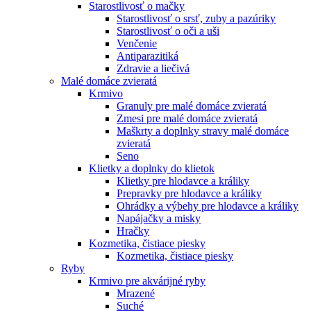
Starostlivosť o mačky
Starostlivosť o srsť, zuby a pazúriky
Starostlivosť o oči a uši
Venčenie
Antiparazitiká
Zdravie a liečivá
Malé domáce zvieratá
Krmivo
Granuly pre malé domáce zvieratá
Zmesi pre malé domáce zvieratá
Maškrty a doplnky stravy malé domáce
zvieratá
Seno
Klietky a doplnky do klietok
Klietky pre hlodavce a králiky
Prepravky pre hlodavce a králiky
Ohrádky a výbehy pre hlodavce a králiky
Napájačky a misky
Hračky
Kozmetika, čistiace piesky
Kozmetika, čistiace piesky
Ryby
Krmivo pre akvárijné ryby
Mrazené
Suché