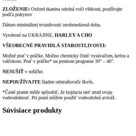
ZLOŽENIE:
Oxford tkanina odolná voči vlhkosti, používajte
podľa pokynov
Dátum minimálnej trvanlivosti: neobmedzená doba.
Vyrobené na UKRAJINE,
HARLEY A CHO
VŠEOBECNÉ PRAVIDLÁ STAROSTLIVOSTI:
Možné prať v práčke. Možno chemicky čistiť vysávačom, kefou a
valčekom. Prať v práčke* na jemnom programe 30° – 40°.
NESUŠIŤ
v sušičke.
NEPOUŽÍVAJTE
žiadne odstraňovače škvŕn.
*Časté pranie môže spôsobiť, že hojdacia sieť stratí svoju
vodeodolnosť. Pri praní môžete použiť vodeodolnú aviváž.
Súvisiace produkty