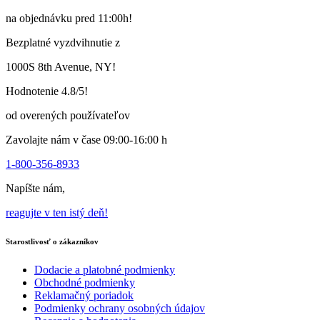
viacero
na objednávku pred 11:00h!
variantov.
Varianty
Bezplatné vyzdvihnutie z
si
môžete
1000S 8th Avenue, NY!
vybrať
na
Hodnotenie 4.8/5!
stránke
produktu
od overených používateľov
Zavolajte nám v čase 09:00-16:00 h
1-800-356-8933
Napíšte nám,
reagujte v ten istý deň!
Starostlivosť o zákazníkov
Dodacie a platobné podmienky
Obchodné podmienky
Reklamačný poriadok
Podmienky ochrany osobných údajov