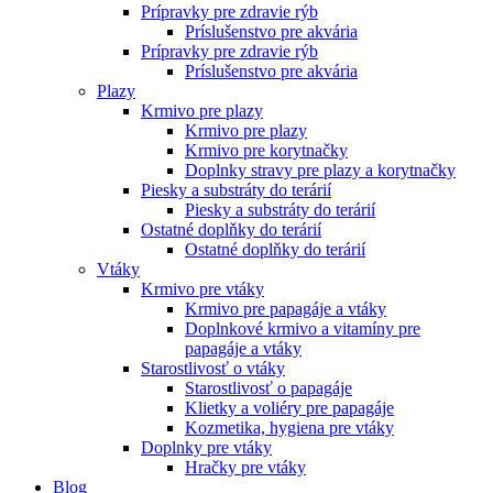
Prípravky pre zdravie rýb
Príslušenstvo pre akvária
Prípravky pre zdravie rýb
Príslušenstvo pre akvária
Plazy
Krmivo pre plazy
Krmivo pre plazy
Krmivo pre korytnačky
Doplnky stravy pre plazy a korytnačky
Piesky a substráty do terárií
Piesky a substráty do terárií
Ostatné doplňky do terárií
Ostatné doplňky do terárií
Vtáky
Krmivo pre vtáky
Krmivo pre papagáje a vtáky
Doplnkové krmivo a vitamíny pre
papagáje a vtáky
Starostlivosť o vtáky
Starostlivosť o papagáje
Klietky a voliéry pre papagáje
Kozmetika, hygiena pre vtáky
Doplnky pre vtáky
Hračky pre vtáky
Blog