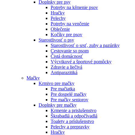
Doplnky pre psy
Potreby na kŕmenie psov
Hračky
Pelechy
Potreby na venčenie
Oblečenie
Kočíky pre psov
Starostlivosť o psy
Starostlivosť o srsť, zuby a pazúriky
Cestovanie so psom
Čistá domácnosť
Výcvikové a športové pomôcky
Zdravie a liečivá
Antiparazitiká
Mačky
Krmivo pre mačky
Pre mačiatka
Pre dospelé mačky
Pre mačky seniorov
Doplnky pre mačky
Krmenie a prislušenstvo
Škrabadlá a odpočívadlá
Toalety а príslušenstvo
Pelechy a prepravky
Hračky