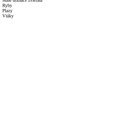
Malé domáce zvieratá
Ryby
Plazy
Vtáky