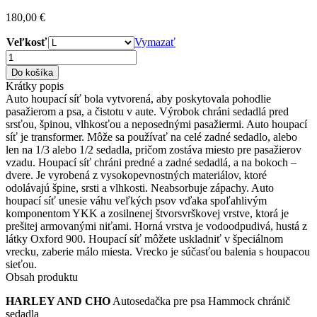
180,00
€
Veľkosť
Vymazať
množstvo
HARLEY
Do košíka
AND
Krátky popis
CHO
Auto houpací síť bola vytvorená, aby poskytovala pohodlie
Autosedačka
pasažierom a psa, a čistotu v aute. Výrobok chráni sedadlá pred
pre
srsťou, špinou, vlhkosťou a neposednými pasažiermi. Auto houpací
psa
síť je transformer. Môže sa používať na celé zadné sedadlo, alebo
Hammock
len na 1/3 alebo 1/2 sedadla, pričom zostáva miesto pre pasažierov
seat
vzadu. Houpací síť chráni predné a zadné sedadlá, a na bokoch –
protector
dvere. Je vyrobená z vysokopevnostných materiálov, ktoré
odolávajú špine, srsti a vlhkosti. Neabsorbuje zápachy. Auto
houpací síť unesie váhu veľkých psov vďaka spoľahlivým
komponentom YKK a zosilnenej štvorsvrškovej vrstve, ktorá je
prešitej armovanými niťami. Horná vrstva je vodoodpudivá, hustá z
látky Oxford 900. Houpací síť môžete uskladniť v špeciálnom
vrecku, zaberie málo miesta. Vrecko je súčasťou balenia s houpacou
sieťou.
Obsah produktu
HARLEY AND CHO
Autosedačka pre psa Hammock chránič
sedadla