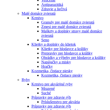
Venčenie
Antiparazitiká
Zdravie a liečivá
Malé domáce zvieratá
Krmivo
Granuly pre malé domáce zvieratá
Zmesi pre malé domáce zvieratá
Maškrty a doplnky stravy malé domáce
zvieratá
Seno
Klietky a doplnky do klietok
Klietky pre hlodavce a králiky
Prepravky pre hlodavce a králiky
Ohrádky a výbehy pre hlodavce a králiky
Napájačky a misky
Hračky
Kozmetika, čistiace piesky
Kozmetika, čistiace piesky
Ryby
Krmivo pre akvárijné ryby
Mrazené
Suché
Prípravky pre zdravie rýb
Príslušenstvo pre akvária
Prípravky pre zdravie rýb