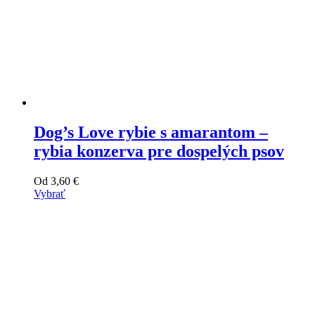
Dog’s Love rybie s amarantom –
rybia konzerva pre dospelých psov
Od
3,60
€
Vybrať
Tento
výrobok
má
viacero
variantov.
Varianty
si
môžete
vybrať