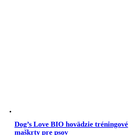
Dog’s Love BIO hovädzie tréningové
maškrty pre psov