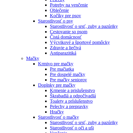
Potreby na venčenie
Oblečenie
Kočíky pre psov
Starostlivosť o psy
Starostlivosť o srsť, zuby a pazúriky
Cestovanie so psom
Čistá domácnosť
Výcvikové a športové pomôcky
Zdravie a liečivá
Antiparazitiká
Mačky
Krmivo pre mačky
Pre mačiatka
Pre dospelé mačky
Pre mačky seniorov
Doplnky pre mačky
Krmenie a prislušenstvo
Škrabadlá a odpočívadlá
Toalety а príslušenstvo
Pelechy a prepravky
Hračky
Starostlivosť o mačky
Starostlivosť o srsť, zuby a pazúriky
Starostlivosť o oči a uši