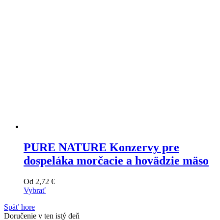
na
stránke
produktu
PURE NATURE Konzervy pre
dospeláka morčacie a hovädzie mäso
Od
2,72
€
Vybrať
Tento
Späť hore
výrobok
Doručenie v ten istý deň
má