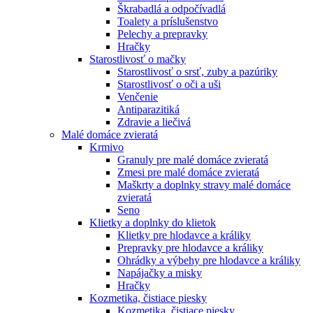
Škrabadlá a odpočívadlá
Toalety а príslušenstvo
Pelechy a prepravky
Hračky
Starostlivosť o mačky
Starostlivosť o srsť, zuby a pazúriky
Starostlivosť o oči a uši
Venčenie
Antiparazitiká
Zdravie a liečivá
Malé domáce zvieratá
Krmivo
Granuly pre malé domáce zvieratá
Zmesi pre malé domáce zvieratá
Maškrty a doplnky stravy malé domáce
zvieratá
Seno
Klietky a doplnky do klietok
Klietky pre hlodavce a králiky
Prepravky pre hlodavce a králiky
Ohrádky a výbehy pre hlodavce a králiky
Napájačky a misky
Hračky
Kozmetika, čistiace piesky
Kozmetika, čistiace piesky