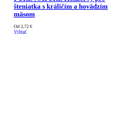
šteniatka s králičím a hovädzím
mäsom
Od
2,72
€
Vybrať
Tento
výrobok
má
viacero
variantov.
Varianty
si
môžete
vybrať
na
stránke
produktu