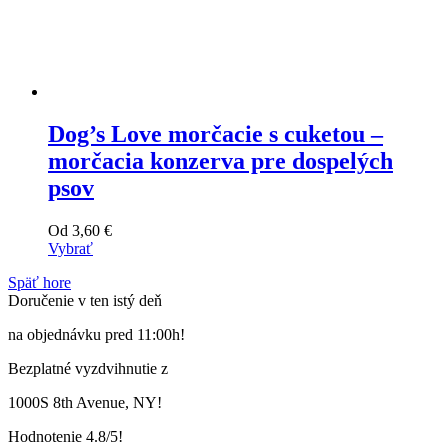
Dog’s Love morčacie s cuketou –
morčacia konzerva pre dospelých
psov
Od
3,60
€
Vybrať
Tento
Späť hore
výrobok
Doručenie v ten istý deň
má
viacero
na objednávku pred 11:00h!
variantov.
Varianty
Bezplatné vyzdvihnutie z
si
môžete
1000S 8th Avenue, NY!
vybrať
na
Hodnotenie 4.8/5!
stránke