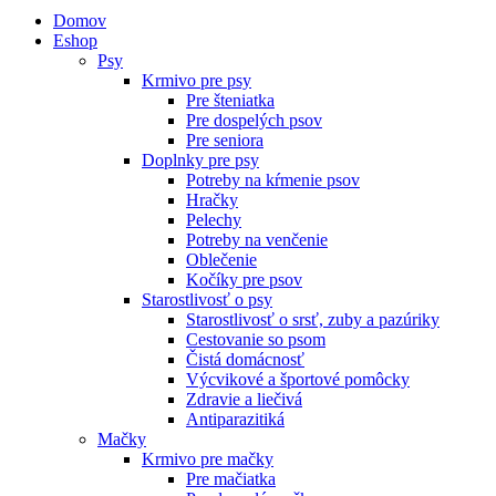
Domov
Eshop
Psy
Krmivo pre psy
Pre šteniatka
Pre dospelých psov
Pre seniora
Doplnky pre psy
Potreby na kŕmenie psov
Hračky
Pelechy
Potreby na venčenie
Oblečenie
Kočíky pre psov
Starostlivosť o psy
Starostlivosť o srsť, zuby a pazúriky
Cestovanie so psom
Čistá domácnosť
Výcvikové a športové pomôcky
Zdravie a liečivá
Antiparazitiká
Mačky
Krmivo pre mačky
Pre mačiatka