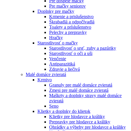
Pre dospelé mačky
Pre mačky seniorov
Doplnky pre mačky
Krmenie a prislušenstvo
Škrabadlá a odpočívadlá
Toalety а príslušenstvo
Pelechy a prepravky
Hračky
Starostlivosť o mačky
Starostlivosť o srsť, zuby a pazúriky
Starostlivosť o oči a uši
Venčenie
Antiparazitiká
Zdravie a liečivá
Malé domáce zvieratá
Krmivo
Granuly pre malé domáce zvieratá
Zmesi pre malé domáce zvieratá
Maškrty a doplnky stravy malé domáce
zvieratá
Seno
Klietky a doplnky do klietok
Klietky pre hlodavce a králiky
Prepravky pre hlodavce a králiky
Ohrádky a výbehy pre hlodavce a králiky