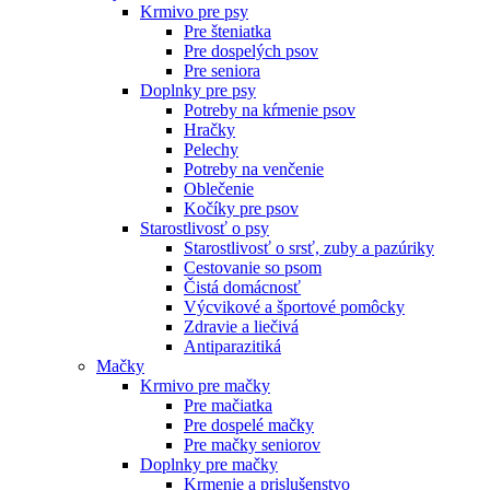
Krmivo pre psy
Pre šteniatka
Pre dospelých psov
Pre seniora
Doplnky pre psy
Potreby na kŕmenie psov
Hračky
Pelechy
Potreby na venčenie
Oblečenie
Kočíky pre psov
Starostlivosť o psy
Starostlivosť o srsť, zuby a pazúriky
Cestovanie so psom
Čistá domácnosť
Výcvikové a športové pomôcky
Zdravie a liečivá
Antiparazitiká
Mačky
Krmivo pre mačky
Pre mačiatka
Pre dospelé mačky
Pre mačky seniorov
Doplnky pre mačky
Krmenie a prislušenstvo