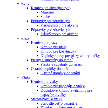
Ryby
Krmivo pre akvárijné ryby
Mrazené
Suché
Prípravky pre zdravie rýb
Príslušenstvo pre akvária
Prípravky pre zdravie rýb
Príslušenstvo pre akvária
Plazy
Krmivo pre plazy
Krmivo pre plazy
Krmivo pre korytnačky
Doplnky stravy pre plazy a korytnačky
Piesky a substráty do terárií
Piesky a substráty do terárií
Ostatné doplňky do terárií
Ostatné doplňky do terárií
Vtáky
Krmivo pre vtáky
Krmivo pre papagáje a vtáky
Doplnkové krmivo a vitamíny pre
papagáje a vtáky
Starostlivosť o vtáky
Starostlivosť o papagáje
Klietky a voliéry pre papagáje