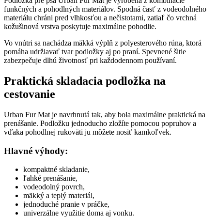
Podložka pre psa Urban Fur Mat je vyrobená z kombinácie
funkčných a pohodlných materiálov. Spodná časť z vodeodolného
materiálu chráni pred vlhkosťou a nečistotami, zatiaľ čo vrchná
kožušinová vrstva poskytuje maximálne pohodlie.
Vo vnútri sa nachádza mäkká výplň z polyesterového rúna, ktorá
pomáha udržiavať tvar podložky aj po praní. Spevnené šitie
zabezpečuje dlhú životnosť pri každodennom používaní.
Praktická skladacia podložka na
cestovanie
Urban Fur Mat je navrhnutá tak, aby bola maximálne praktická na
prenášanie. Podložku jednoducho zložíte pomocou popruhov a
vďaka pohodlnej rukoväti ju môžete nosiť kamkoľvek.
Hlavné výhody:
kompaktné skladanie,
ľahké prenášanie,
vodeodolný povrch,
mäkký a teplý materiál,
jednoduché pranie v práčke,
univerzálne využitie doma aj vonku.