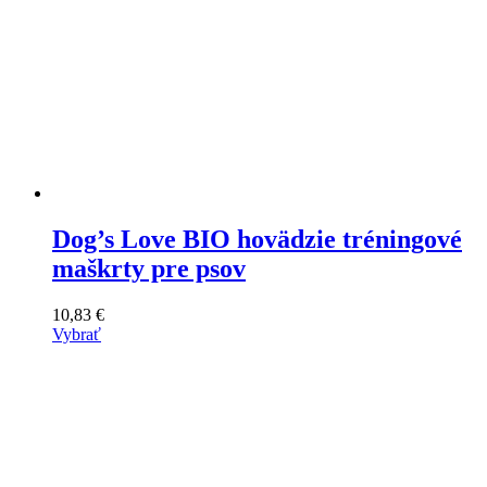
Dog’s Love BIO hovädzie tréningové
maškrty pre psov
10,83
€
Vybrať
Tento
výrobok
má
viacero
variantov.
Varianty
si