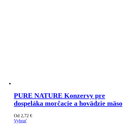
môžete
vybrať
na
stránke
produktu
PURE NATURE Konzervy pre
dospeláka morčacie a hovädzie mäso
Od
2,72
€
Vybrať
Tento