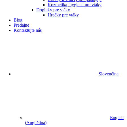
Kozmetika, hygiena pre vtáky
Doplnky pre vtáky
Hračky pre vtáky
Blog
Predajne
Kontaktujte nás
Slovenčina
English
(
Angličtina
)