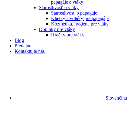
papagáje a vtáky
Starostlivosť o vtáky
Starostlivosť o papagáje
Klietky a voliéry pre papagáje
Kozmetika, hygiena pre vtáky
Doplnky pre vtáky
Hračky pre vtáky
Blog
Predajne
Kontaktujte nás
Slovenčina