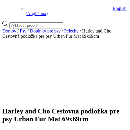
English
(
Angličtina
)
Vyhľadávanie
produktov
Domov
/
Psy
/
Doplnky pre psy
/
Pelechy
/ Harley and Cho
Cestovná podložka pre psy Urban Fur Mat 69x69cm
Harley and Cho Cestovná podložka pre
psy Urban Fur Mat 69x69cm