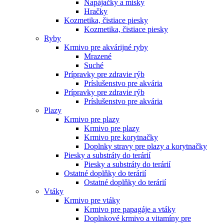
Napájačky a misky
Hračky
Kozmetika, čistiace piesky
Kozmetika, čistiace piesky
Ryby
Krmivo pre akvárijné ryby
Mrazené
Suché
Prípravky pre zdravie rýb
Príslušenstvo pre akvária
Prípravky pre zdravie rýb
Príslušenstvo pre akvária
Plazy
Krmivo pre plazy
Krmivo pre plazy
Krmivo pre korytnačky
Doplnky stravy pre plazy a korytnačky
Piesky a substráty do terárií
Piesky a substráty do terárií
Ostatné doplňky do terárií
Ostatné doplňky do terárií
Vtáky
Krmivo pre vtáky
Krmivo pre papagáje a vtáky
Doplnkové krmivo a vitamíny pre