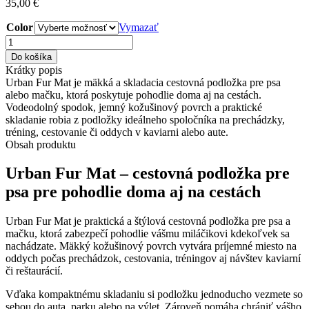
35,00
€
Color
Vymazať
množstvo
Harley
Do košíka
and
Krátky popis
Cho
Urban Fur Mat je mäkká a skladacia cestovná podložka pre psa
Cestovná
alebo mačku, ktorá poskytuje pohodlie doma aj na cestách.
podložka
Vodeodolný spodok, jemný kožušinový povrch a praktické
pre
skladanie robia z podložky ideálneho spoločníka na prechádzky,
psy
tréning, cestovanie či oddych v kaviarni alebo aute.
Urban
Obsah produktu
Fur
Mat
Urban Fur Mat – cestovná podložka pre
69x69cm
psa pre pohodlie doma aj na cestách
Urban Fur Mat je praktická a štýlová cestovná podložka pre psa a
mačku, ktorá zabezpečí pohodlie vášmu miláčikovi kdekoľvek sa
nachádzate. Mäkký kožušinový povrch vytvára príjemné miesto na
oddych počas prechádzok, cestovania, tréningov aj návštev kaviarní
či reštaurácií.
Vďaka kompaktnému skladaniu si podložku jednoducho vezmete so
sebou do auta, parku alebo na výlet. Zároveň pomáha chrániť vášho