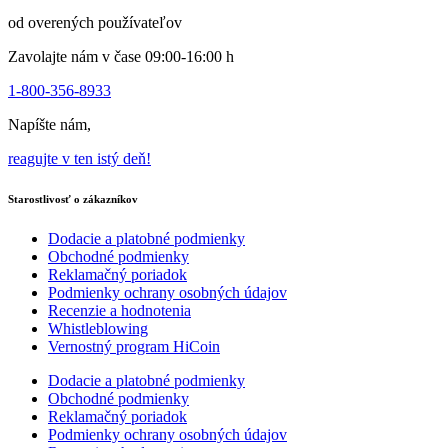
produktu
od overených používateľov
Zavolajte nám v čase 09:00-16:00 h
1-800-356-8933
Napíšte nám,
reagujte v ten istý deň!
Starostlivosť o zákazníkov
Dodacie a platobné podmienky
Obchodné podmienky
Reklamačný poriadok
Podmienky ochrany osobných údajov
Recenzie a hodnotenia
Whistleblowing
Vernostný program HiCoin
Dodacie a platobné podmienky
Obchodné podmienky
Reklamačný poriadok
Podmienky ochrany osobných údajov